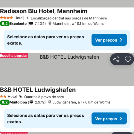
Radisson Blu Hotel, Mannheim
Hotel
Localização central nas praças de Mannheim
4 Estrelas
9,2
Excelente
7.404
Mannheim, a 18.1 km de Worms
Selecione as datas para ver os preços
Ver preços
exatos.
Escolha popular
Partilhar
Ad
B&B HOTEL Ludwigshafen
Hotel
Quartos à prova de som
2 Estrelas
8,2
Muito boa
2.979
Ludwigshafen, a 17.6 km de Worms
Selecione as datas para ver os preços
Ver preços
exatos.