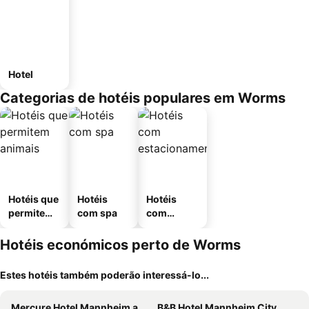
Hotel
Categorias de hotéis populares em Worms
Hotéis que
Hotéis
Hotéis
permitem
com spa
com
animais
estaciona
mento
Hotéis económicos perto de Worms
Estes hotéis também poderão interessá-lo...
Mercure Hotel Mannheim am Rathaus
B&B Hotel Mannheim City