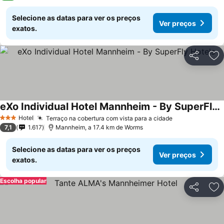
Selecione as datas para ver os preços
Ver preços
exatos.
Partilhar
Ad
eXo Individual Hotel Mannheim - By SuperFly Hotels
Hotel
Terraço na cobertura com vista para a cidade
3 Estrelas
7,1
1.617
Mannheim, a 17.4 km de Worms
Selecione as datas para ver os preços
Ver preços
exatos.
Escolha popular
Partilhar
Ad