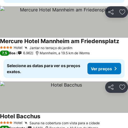
Partilhar
Ad
Mercure Hotel Mannheim am Friedensplatz
Hotel
Jantar no terraço do jardim
4 Estrelas
7,5
Boa
6.962
Mannheim, a 19.5 km de Worms
Selecione as datas para ver os preços
Ver preços
exatos.
Partilhar
Ad
Hotel Bacchus
Hotel
Sauna na cobertura com vista para a cidade
4 Estrelas