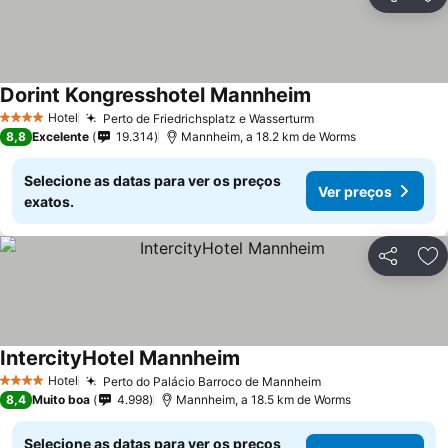
Partilhar
Ad
Dorint Kongresshotel Mannheim
Hotel
Perto de Friedrichsplatz e Wasserturm
4 Estrelas
8,8
Excelente
19.314
Mannheim, a 18.2 km de Worms
Selecione as datas para ver os preços
Ver preços
exatos.
Partilhar
Ad
IntercityHotel Mannheim
Hotel
Perto do Palácio Barroco de Mannheim
4 Estrelas
8,4
Muito boa
4.998
Mannheim, a 18.5 km de Worms
Selecione as datas para ver os preços