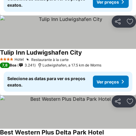
Ver preços
exatos.
Partilhar
Ad
Tulip Inn Ludwigshafen City
Hotel
Restaurante à la carte
4 Estrelas
7,8
Boa
3.241
Ludwigshafen, a 17.5 km de Worms
Selecione as datas para ver os preços
Ver preços
exatos.
Partilhar
Ad
Best Western Plus Delta Park Hotel