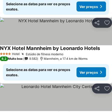
Selecione as datas para ver os preços
Ver preços
exatos.
Partilhar
Ad
NYX Hotel Mannheim by Leonardo Hotels
Hotel
Estúdio de fitness moderno
4 Estrelas
8,2
Muito boa
9.582
Mannheim, a 17.4 km de Worms
Selecione as datas para ver os preços
Ver preços
exatos.
Partilhar
Ad