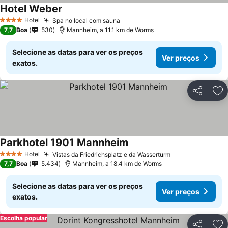
Hotel Weber
Hotel
Spa no local com sauna
4 Estrelas
7,7
Boa
530
Mannheim, a 11.1 km de Worms
Selecione as datas para ver os preços
Ver preços
exatos.
Partilhar
Ad
Parkhotel 1901 Mannheim
Hotel
Vistas da Friedrichsplatz e da Wasserturm
4 Estrelas
7,7
Boa
5.434
Mannheim, a 18.4 km de Worms
Selecione as datas para ver os preços
Ver preços
exatos.
Escolha popular