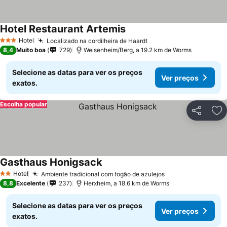
Hotel Restaurant Artemis
Hotel
Localizado na cordilheira de Haardt
3 Estrelas
8,4
Muito boa
729
Weisenheim/Berg, a 19.2 km de Worms
Selecione as datas para ver os preços
Ver preços
exatos.
Escolha popular
Partilhar
Ad
Gasthaus Honigsack
Hotel
Ambiente tradicional com fogão de azulejos
2 Estrelas
8,8
Excelente
237
Herxheim, a 18.6 km de Worms
Selecione as datas para ver os preços
Ver preços
exatos.