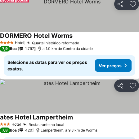
Escolha popular
Partilhar
Ad
DORMERO Hotel Worms
Hotel
Quartel histórico reformado
4 Estrelas
7,9
Boa
1.797
a 1.0 km de Centro da cidade
Selecione as datas para ver os preços
Ver preços
exatos.
Partilhar
Ad
ates Hotel Lampertheim
Hotel
Restaurante no local
3 Estrelas
7,8
Boa
420
Lampertheim, a 9.8 km de Worms