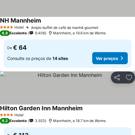
NH Mannheim
Hotel
Amplo buffet de café da manhã gourmet
4 Estrelas
8,8
Excelente
9.406
Mannheim, a 19.6 km de Worms
€ 64
De
Consulte os preços de
14 sites
Ver preços
Partilhar
Ad
Hilton Garden Inn Mannheim
Hotel
4 Estrelas
9,2
Excelente
3.553
Mannheim, a 18.7 km de Worms