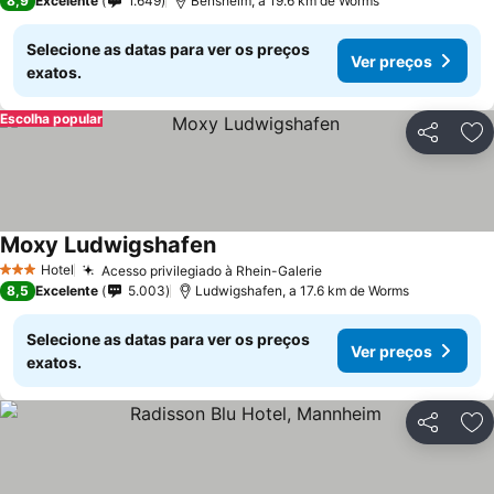
8,9
Excelente
1.649
Bensheim, a 19.6 km de Worms
Selecione as datas para ver os preços
Ver preços
exatos.
Escolha popular
Partilhar
Ad
Moxy Ludwigshafen
Hotel
Acesso privilegiado à Rhein-Galerie
3 Estrelas
8,5
Excelente
5.003
Ludwigshafen, a 17.6 km de Worms
Selecione as datas para ver os preços
Ver preços
exatos.
Partilhar
Ad