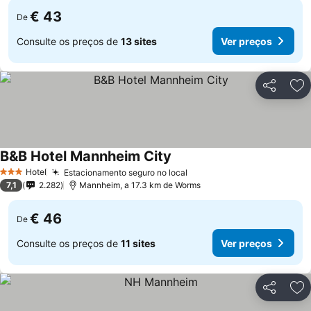
€ 43
De
Consulte os preços de
13 sites
Ver preços
Partilhar
Ad
B&B Hotel Mannheim City
Hotel
Estacionamento seguro no local
3 Estrelas
7,1
2.282
Mannheim, a 17.3 km de Worms
€ 46
De
Consulte os preços de
11 sites
Ver preços
Partilhar
Ad