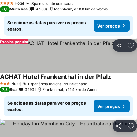
Hotel
Spa relaxante com sauna
4 Estrelas
8,1
Muito boa
4.260
Mannheim, a 18.8 km de Worms
Selecione as datas para ver os preços
Ver preços
exatos.
Escolha popular
Partilhar
Ad
ACHAT Hotel Frankenthal in der Pfalz
Hotel
Experiência regional do Palatinado
3 Estrelas
7,8
Boa
3.193
Frankenthal, a 11.4 km de Worms
Selecione as datas para ver os preços
Ver preços
exatos.
Partilhar
Ad