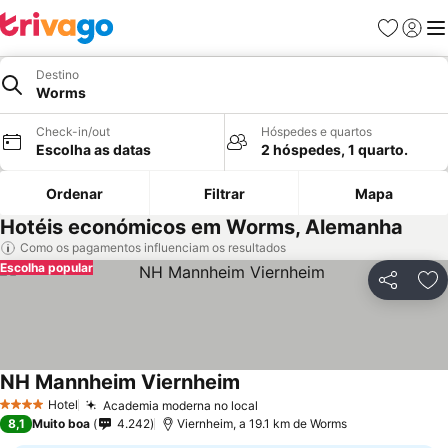
Favoritos
Iniciar
Me
Destino
Worms
Check-in/out
Hóspedes e quartos
Escolha as datas
2 hóspedes, 1 quarto.
Ordenar
Filtrar
Mapa
Hotéis económicos em Worms, Alemanha
Como os pagamentos influenciam os resultados
Escolha popular
Partilhar
Ad
NH Mannheim Viernheim
Hotel
Academia moderna no local
4 Estrelas
8,1
Muito boa
4.242
Viernheim, a 19.1 km de Worms