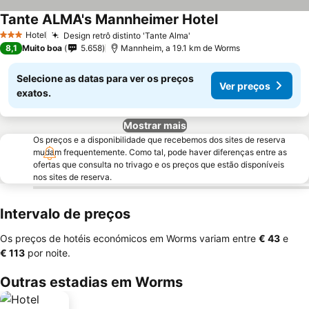
Tante ALMA's Mannheimer Hotel
Hotel
Design retrô distinto 'Tante Alma'
3 Estrelas
8,1
Muito boa
5.658
Mannheim, a 19.1 km de Worms
Selecione as datas para ver os preços
Ver preços
exatos.
Mostrar mais
Os preços e a disponibilidade que recebemos dos sites de reserva
mudam frequentemente. Como tal, pode haver diferenças entre as
ofertas que consulta no trivago e os preços que estão disponíveis
nos sites de reserva.
Intervalo de preços
Os preços de hotéis económicos em Worms variam entre
‎€ 43
e
‎€ 113
por noite.
Outras estadias em Worms