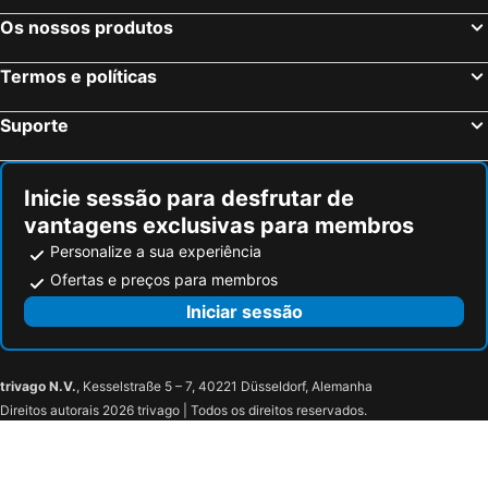
IntercityHotel Mannheim
Central Hotel
Os nossos produtos
Hotel Am Bismarck
City
Termos e políticas
Syte Boutique Hotel Mannheim
Best Western Plus Delta Park Hotel
Hotel Post Viernheim UG
Suporte
Inicie sessão para desfrutar de
vantagens exclusivas para membros
Personalize a sua experiência
Ofertas e preços para membros
Iniciar sessão
trivago N.V.
, Kesselstraße 5 – 7, 40221 Düsseldorf, Alemanha
Direitos autorais 2026 trivago | Todos os direitos reservados.