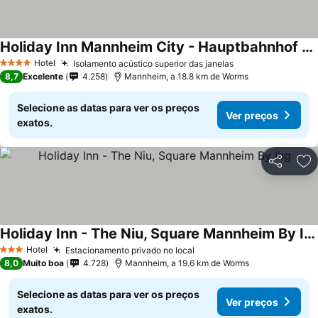
Holiday Inn Mannheim City - Hauptbahnhof By Ihg
Hotel
Isolamento acústico superior das janelas
4 Estrelas
8,7
Excelente
4.258
Mannheim, a 18.8 km de Worms
Selecione as datas para ver os preços
Ver preços
exatos.
Partilhar
Ad
Holiday Inn - The Niu, Square Mannheim By Ihg
Hotel
Estacionamento privado no local
3 Estrelas
8,0
Muito boa
4.728
Mannheim, a 19.6 km de Worms
Selecione as datas para ver os preços
Ver preços
exatos.