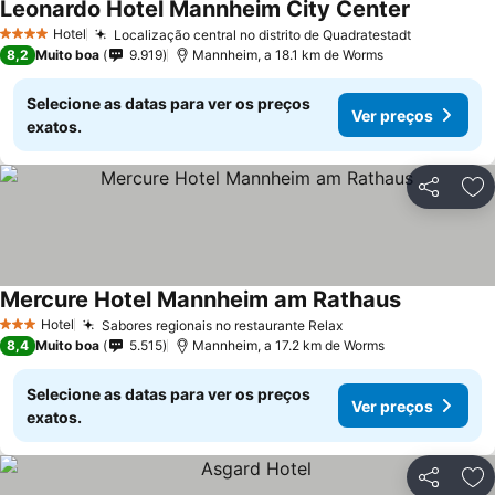
Leonardo Hotel Mannheim City Center
Hotel
Localização central no distrito de Quadratestadt
4 Estrelas
8,2
Muito boa
9.919
Mannheim, a 18.1 km de Worms
Selecione as datas para ver os preços
Ver preços
exatos.
Partilhar
Ad
Mercure Hotel Mannheim am Rathaus
Hotel
Sabores regionais no restaurante Relax
3 Estrelas
8,4
Muito boa
5.515
Mannheim, a 17.2 km de Worms
Selecione as datas para ver os preços
Ver preços
exatos.
Partilhar
Ad