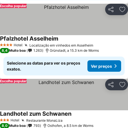
Escolha popular
Partilhar
Ad
Pfalzhotel Asselheim
Hotel
Localização em vinhedos em Asselheim
4 Estrelas
8,4
Muito boa
1.263
Grünstadt, a 15.3 km de Worms
Selecione as datas para ver os preços
Ver preços
exatos.
Escolha popular
Partilhar
Ad
Landhotel zum Schwanen
Hotel
Restaurante MonaLiza
3 Estrelas
8,0
Muito boa
793
Osthofen, a 8.5 km de Worms