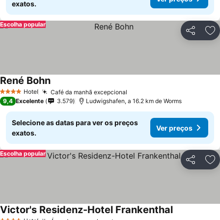
exatos.
Escolha popular
Partilhar
Ad
René Bohn
Hotel
Café da manhã excepcional
4 Estrelas
9,4
Excelente
3.579
Ludwigshafen, a 16.2 km de Worms
Selecione as datas para ver os preços
Ver preços
exatos.
Escolha popular
Partilhar
Ad
Victor's Residenz-Hotel Frankenthal