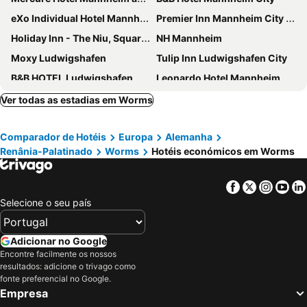
eXo Individual Hotel Mannheim - By SuperFly Hotels
Premier Inn Mannheim City Centre
Holiday Inn - The Niu, Square Mannheim By Ihg
NH Mannheim
Moxy Ludwigshafen
Tulip Inn Ludwigshafen City
B&B HOTEL Ludwigshafen
Leonardo Hotel Mannheim City Center
Hilton Garden Inn Mannheim
NH Mannheim Viernheim
Ver todas as estadias em Worms
Mercure Hotel Mannheim am Friedensplatz
Dom Hotel
Comparador de Hotéis
Europa
Alemanha
ACHAT Hotel Frankenthal in der Pfalz
Hotel Newton Ludwigshafen
Renânia-Palatinado
Worms
Hotéis económicos em Worms
NYX Hotel Mannheim by Leonardo Hotels
Radisson Blu Hotel, Mannheim
Parkhotel 1901 Mannheim
Hotel Mannheimer Hof - Leonardo Limited Edition
Facebook
Twitter
Insta
Yo
Holiday Inn Mannheim City - Hauptbahnhof By Ihg
Wasserturm Hotel
Selecione o seu país
Asgard Hotel
Altes Ruderhaus
LPH Hotel by WMM Hotels
Hotel & Weinstube Restaurant Filling
Adicionar no Google
Encontre facilmente os nossos
Hotel Weber
Pension und Monteurzimmer VICTORIA
resultados: adicione o trivago como
Hotel Karolinger Hof
Rhein Neckar Hotel Mannheim
fonte preferencial no Google.
Empresa
Hotel Excelsior Ludwigshafen
Dorint Kongresshotel Mannheim