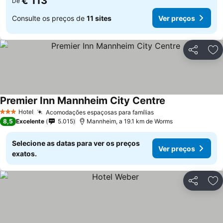
€ 113
De
Consulte os preços de
11 sites
Ver preços
Partilhar
Ad
Premier Inn Mannheim City Centre
Hotel
Acomodações espaçosas para famílias
3 Estrelas
8,5
Excelente
5.015
Mannheim, a 19.1 km de Worms
Selecione as datas para ver os preços
Ver preços
exatos.
Partilhar
Ad