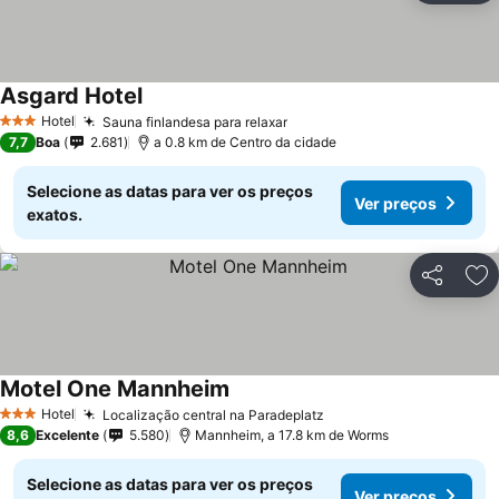
Asgard Hotel
Hotel
Sauna finlandesa para relaxar
3 Estrelas
7,7
Boa
2.681
a 0.8 km de Centro da cidade
Selecione as datas para ver os preços
Ver preços
exatos.
Partilhar
Ad
Motel One Mannheim
Hotel
Localização central na Paradeplatz
3 Estrelas
8,6
Excelente
5.580
Mannheim, a 17.8 km de Worms
Selecione as datas para ver os preços
Ver preços