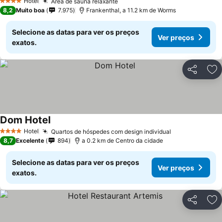
Hotel
Área de sauna relaxante
4 Estrelas
8,2
Muito boa
7.975
Frankenthal, a 11.2 km de Worms
Selecione as datas para ver os preços
Ver preços
exatos.
Partilhar
Ad
Dom Hotel
Hotel
Quartos de hóspedes com design individual
4 Estrelas
8,7
Excelente
894
a 0.2 km de Centro da cidade
Selecione as datas para ver os preços
Ver preços
exatos.
Partilhar
Ad