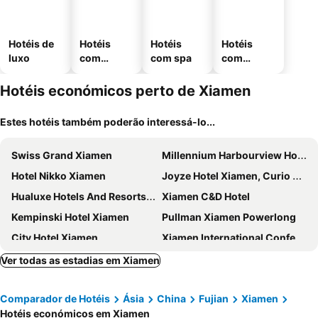
Hotéis de
Hotéis
Hotéis
Hotéis
luxo
com
com spa
com
piscinas
estaciona
mento
Hotéis económicos perto de Xiamen
Estes hotéis também poderão interessá-lo...
Swiss Grand Xiamen
Millennium Harbourview Hotel Xiamen
Hotel Nikko Xiamen
Joyze Hotel Xiamen, Curio Collection By Hilton
Hualuxe Hotels And Resorts Xiamen Haicang Harbour View By Ihg
Xiamen C&D Hotel
Kempinski Hotel Xiamen
Pullman Xiamen Powerlong
City Hotel Xiamen
Xiamen International Conference Center Hotel
InterContinental Xiamen by IHG
Fliport Wutong Hotel-Free Welcome Fruit & Near Exhibition Center
Ver todas as estadias em Xiamen
Xiamen International Seaside Hotel
Softtime Hotel
Comparador de Hotéis
Ásia
China
Fujian
Xiamen
Hitel Hotel
Hotéis económicos em Xiamen