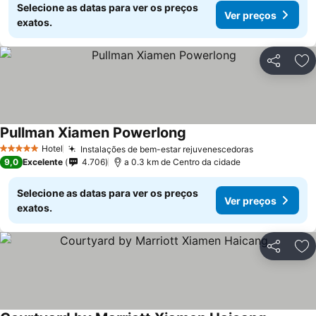
Selecione as datas para ver os preços
Ver preços
exatos.
Partilhar
Ad
Pullman Xiamen Powerlong
Hotel
Instalações de bem-estar rejuvenescedoras
5 Estrelas
9,0
Excelente
4.706
a 0.3 km de Centro da cidade
Selecione as datas para ver os preços
Ver preços
exatos.
Partilhar
Ad