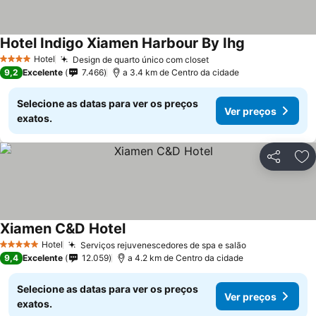
Hotel Indigo Xiamen Harbour By Ihg
Hotel
Design de quarto único com closet
4 Estrelas
9,2
Excelente
7.466
a 3.4 km de Centro da cidade
Selecione as datas para ver os preços
Ver preços
exatos.
Partilhar
Ad
Xiamen C&D Hotel
Hotel
Serviços rejuvenescedores de spa e salão
5 Estrelas
9,4
Excelente
12.059
a 4.2 km de Centro da cidade
Selecione as datas para ver os preços
Ver preços
exatos.