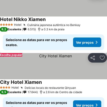
Hotel Nikko Xiamen
Hotel
Culinária japonesa autêntica no Benkay
5 Estrelas
9,2
Excelente
6.515
a 0.3 km da praia
Selecione as datas para ver os preços
Ver preços
exatos.
Escolha popular
Partilhar
Ad
City Hotel Xiamen
Hotel
Delícias locais do restaurante Qinyuan
4 Estrelas
9,5
Excelente
17.644
a 2.6 km de Centro da cidade
Selecione as datas para ver os preços
Ver preços