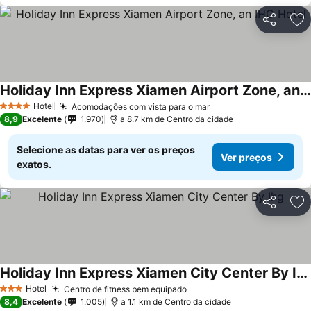
Partilhar
Ad
Holiday Inn Express Xiamen Airport Zone, an IHG Hotel
Hotel
Acomodações com vista para o mar
4 Estrelas
8,9
Excelente
1.970
a 8.7 km de Centro da cidade
Selecione as datas para ver os preços
Ver preços
exatos.
Partilhar
Ad
Holiday Inn Express Xiamen City Center By Ihg
Hotel
Centro de fitness bem equipado
3 Estrelas
8,4
Excelente
1.005
a 1.1 km de Centro da cidade