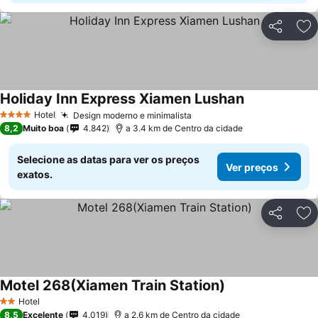
Partilhar
Ad
Holiday Inn Express Xiamen Lushan
Hotel
Design moderno e minimalista
4 Estrelas
8,2
Muito boa
4.842
a 3.4 km de Centro da cidade
Selecione as datas para ver os preços
Ver preços
exatos.
Partilhar
Ad
Motel 268(Xiamen Train Station)
Hotel
2 Estrelas
8,5
Excelente
4.019
a 2.6 km de Centro da cidade