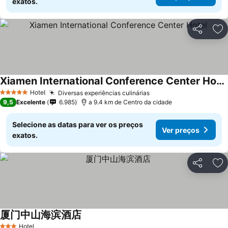
exatos.
Partilhar
Ad
Xiamen International Conference Center Hotel
Hotel
Diversas experiências culinárias
5 Estrelas
9,5
Excelente
6.985
a 9.4 km de Centro da cidade
Selecione as datas para ver os preços
Ver preços
exatos.
Partilhar
Ad
厦门中山海滨酒店
Hotel