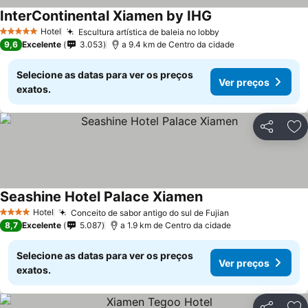
InterContinental Xiamen by IHG
Hotel
Escultura artística de baleia no lobby
5 Estrelas
9,6
Excelente
3.053
a 9.4 km de Centro da cidade
Selecione as datas para ver os preços
Ver preços
exatos.
Partilhar
Ad
Seashine Hotel Palace Xiamen
Hotel
Conceito de sabor antigo do sul de Fujian
4 Estrelas
8,7
Excelente
5.087
a 1.9 km de Centro da cidade
Selecione as datas para ver os preços
Ver preços
exatos.