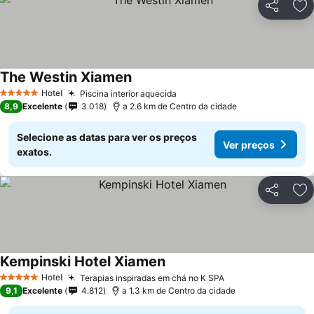
Partilhar
Ad
The Westin Xiamen
Hotel
Piscina interior aquecida
5 Estrelas
8,9
Excelente
3.018
a 2.6 km de Centro da cidade
Selecione as datas para ver os preços
Ver preços
exatos.
Partilhar
Ad
Kempinski Hotel Xiamen
Hotel
Terapias inspiradas em chá no K SPA
5 Estrelas
9,1
Excelente
4.812
a 1.3 km de Centro da cidade