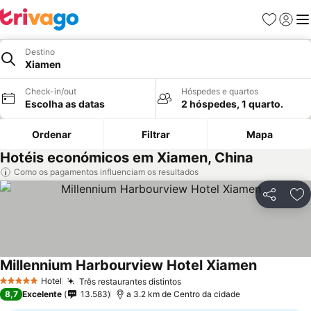
Favoritos
Iniciar
Me
Destino
Xiamen
Check-in/out
Hóspedes e quartos
Escolha as datas
2 hóspedes, 1 quarto.
Ordenar
Filtrar
Mapa
Hotéis económicos em Xiamen, China
Como os pagamentos influenciam os resultados
Partilhar
Ad
Millennium Harbourview Hotel Xiamen
Hotel
Três restaurantes distintos
5 Estrelas
8,7
Excelente
13.583
a 3.2 km de Centro da cidade