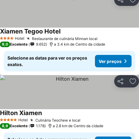
Partilhar
Ad
Xiamen Tegoo Hotel
Hotel
Restaurante de culinária Minnan local
4 Estrelas
9,0
Excelente
9.652
a 3.4 km de Centro da cidade
Selecione as datas para ver os preços
Ver preços
exatos.
Partilhar
Ad
Hilton Xiamen
Hotel
Culinária Teochew e local
5 Estrelas
8,9
Excelente
1.178
a 2.8 km de Centro da cidade