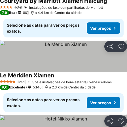
Courtyard by Marriott Xiamen Haicang
Hotel
Instalações de luxo compartilhadas do Marriott
4 Estrelas
7,9
Boa
80
a 4.4 km de Centro da cidade
Selecione as datas para ver os preços
Ver preços
exatos.
Partilhar
Ad
Le Méridien Xiamen
Hotel
Spa e instalações de bem-estar rejuvenescedoras
5 Estrelas
9,0
Excelente
5.146
a 2.3 km de Centro da cidade
Selecione as datas para ver os preços
Ver preços
exatos.
Partilhar
Ad