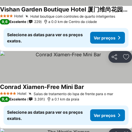
Vishan Garden Boutique Hotel 厦门维尚花园潮宿 中山路步行街店
Hotel
Hotel boutique com controles de quarto inteligentes
4 Estrelas
9,6
Excelente
229
a 0.0 km de Centro da cidade
Selecione as datas para ver os preços
Ver preços
exatos.
Partilhar
Ad
Conrad Xiamen-Free Mini Bar
Hotel
Salas de tratamento do Ispa de frente para o mar
5 Estrelas
9,4
Excelente
3.391
a 0.1 km da praia
Selecione as datas para ver os preços
Ver preços
exatos.