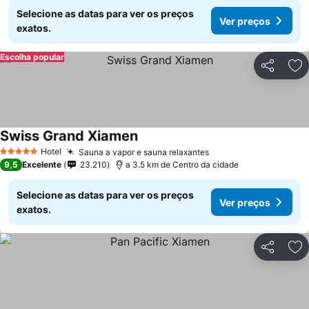
Selecione as datas para ver os preços
Ver preços
exatos.
Escolha popular
Partilhar
Ad
Swiss Grand Xiamen
Hotel
Sauna a vapor e sauna relaxantes
5 Estrelas
9,5
Excelente
23.210
a 3.5 km de Centro da cidade
Selecione as datas para ver os preços
Ver preços
exatos.
Partilhar
Ad