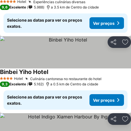
Hotel
Experiências culinárias diversas
5 Estrelas
9,6
Excelente
5.988
a 3.5 km de Centro da cidade
Selecione as datas para ver os preços
Ver preços
exatos.
Partilhar
Ad
Binbei Yiho Hotel
Hotel
Culinária cantonesa no restaurante do hotel
4 Estrelas
9,3
Excelente
5.162
a 0.5 km de Centro da cidade
Selecione as datas para ver os preços
Ver preços
exatos.
Partilhar
Ad