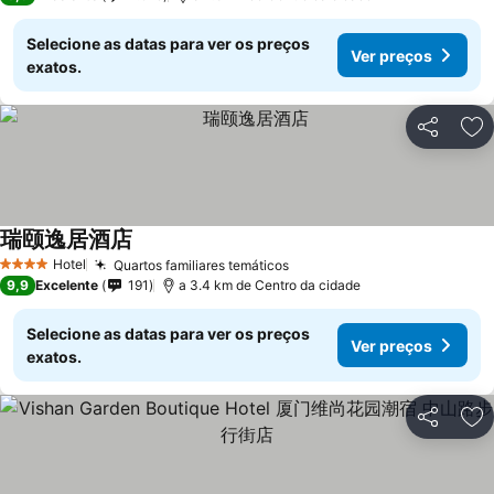
Selecione as datas para ver os preços
Ver preços
exatos.
Partilhar
Ad
瑞颐逸居酒店
Hotel
Quartos familiares temáticos
4 Estrelas
9,9
Excelente
191
a 3.4 km de Centro da cidade
Selecione as datas para ver os preços
Ver preços
exatos.
Partilhar
Ad