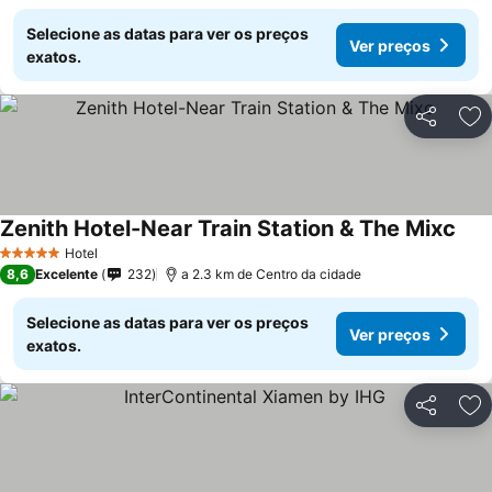
Selecione as datas para ver os preços
Ver preços
exatos.
Partilhar
Ad
Zenith Hotel-Near Train Station & The Mixc
Hotel
5 Estrelas
8,6
Excelente
232
a 2.3 km de Centro da cidade
Selecione as datas para ver os preços
Ver preços
exatos.
Partilhar
Ad