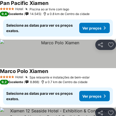
Pan Pacific Xiamen
Hotel
Piscina ao ar livre com lago
5 Estrelas
9,4
Excelente
14.545
a 0.8 km de Centro da cidade
Selecione as datas para ver os preços
Ver preços
exatos.
Partilhar
Ad
Marco Polo Xiamen
Hotel
Spa relaxante e instalações de bem-estar
5 Estrelas
9,2
Excelente
8.868
a 0.7 km de Centro da cidade
Selecione as datas para ver os preços
Ver preços
exatos.
Partilhar
Ad