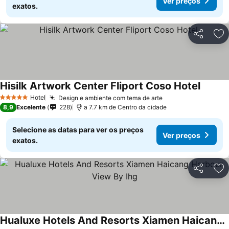
Ver preços
exatos.
Partilhar
Ad
Hisilk Artwork Center Fliport Coso Hotel
Hotel
Design e ambiente com tema de arte
5 Estrelas
8,9
Excelente
228
a 7.7 km de Centro da cidade
Selecione as datas para ver os preços
Ver preços
exatos.
Partilhar
Ad
Hualuxe Hotels And Resorts Xiamen Haicang Harbour View By Ihg