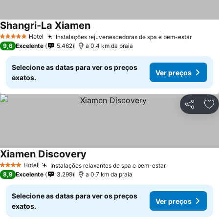
Shangri-La Xiamen
Hotel
Instalações rejuvenescedoras de spa e bem-estar
5 Estrelas
9,6
Excelente
5.462
a 0.4 km da praia
Selecione as datas para ver os preços
Ver preços
exatos.
Partilhar
Ad
Xiamen Discovery
Hotel
Instalações relaxantes de spa e bem-estar
4 Estrelas
8,9
Excelente
3.299
a 0.7 km da praia
Selecione as datas para ver os preços
Ver preços
exatos.