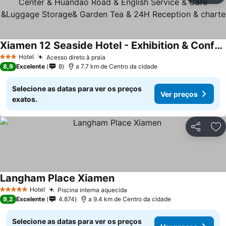
Xiamen 12 Seaside Hotel - Exhibition & Conference Center & Huandao Road & English Service & Cafe &Luggage Storage& Garden Tea & 24H Reception & charte
Hotel
Acesso direto à praia
3 Estrelas
8,9
Excelente
8
a 7.7 km de Centro da cidade
Selecione as datas para ver os preços
Ver preços
exatos.
Partilhar
Ad
Langham Place Xiamen
Hotel
Piscina interna aquecida
5 Estrelas
9,2
Excelente
4.874
a 9.4 km de Centro da cidade
Selecione as datas para ver os preços