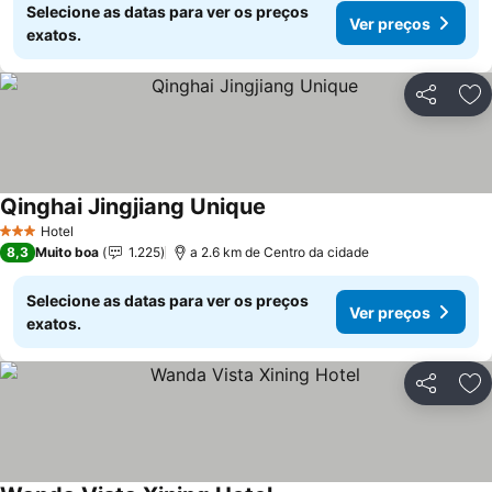
Selecione as datas para ver os preços
Ver preços
exatos.
Partilhar
Ad
Qinghai Jingjiang Unique
Hotel
3 Estrelas
8,3
Muito boa
1.225
a 2.6 km de Centro da cidade
Selecione as datas para ver os preços
Ver preços
exatos.
Partilhar
Ad