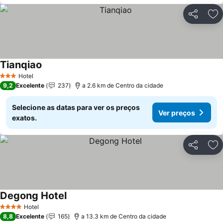
Partilhar
Ad
Tianqiao
Hotel
3 Estrelas
9,2
Excelente
237
a 2.6 km de Centro da cidade
Selecione as datas para ver os preços
Ver preços
exatos.
Partilhar
Ad
Degong Hotel
Hotel
4 Estrelas
8,8
Excelente
165
a 13.3 km de Centro da cidade