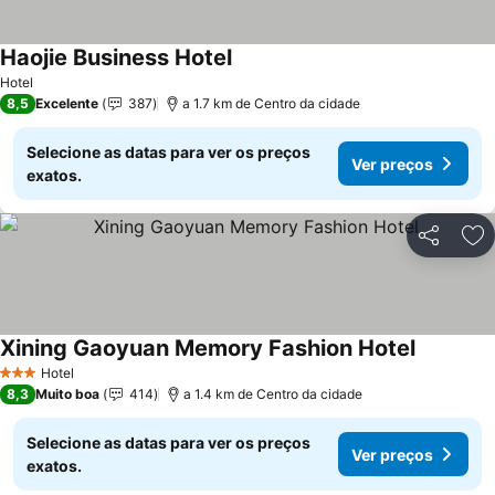
Haojie Business Hotel
Hotel
8,5
Excelente
387
a 1.7 km de Centro da cidade
Selecione as datas para ver os preços
Ver preços
exatos.
Partilhar
Ad
Xining Gaoyuan Memory Fashion Hotel
Hotel
3 Estrelas
8,3
Muito boa
414
a 1.4 km de Centro da cidade
Selecione as datas para ver os preços
Ver preços
exatos.