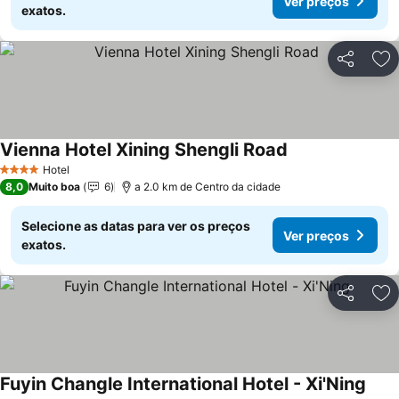
Ver preços
exatos.
Partilhar
Ad
Vienna Hotel Xining Shengli Road
Hotel
4 Estrelas
8,0
Muito boa
6
a 2.0 km de Centro da cidade
Selecione as datas para ver os preços
Ver preços
exatos.
Partilhar
Ad
Fuyin Changle International Hotel - Xi'Ning