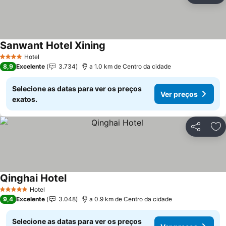
Sanwant Hotel Xining
Hotel
4 Estrelas
8,9
Excelente
3.734
a 1.0 km de Centro da cidade
Selecione as datas para ver os preços
Ver preços
exatos.
Partilhar
Ad
Qinghai Hotel
Hotel
5 Estrelas
9,4
Excelente
3.048
a 0.9 km de Centro da cidade
Selecione as datas para ver os preços