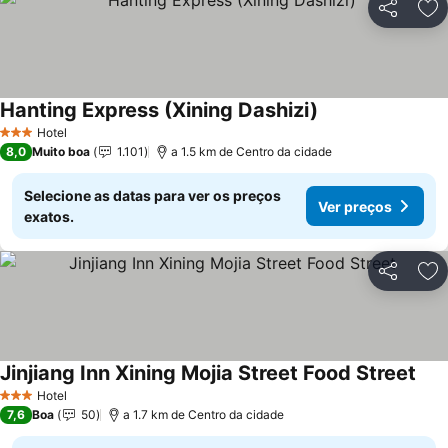
Partilhar
Ad
Hanting Express (Xining Dashizi)
Hotel
3 Estrelas
8,0
Muito boa
1.101
a 1.5 km de Centro da cidade
Selecione as datas para ver os preços
Ver preços
exatos.
Partilhar
Ad
Jinjiang Inn Xining Mojia Street Food Street
Hotel
3 Estrelas
7,6
Boa
50
a 1.7 km de Centro da cidade