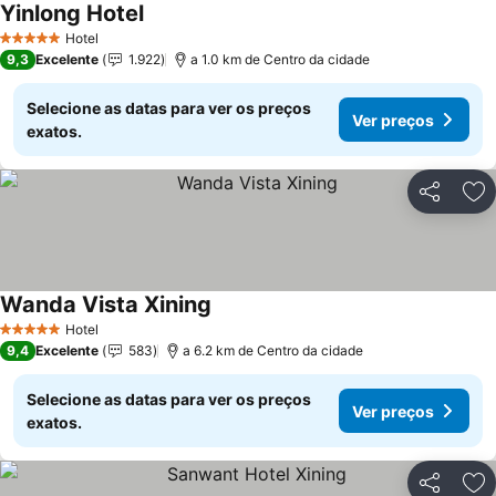
Yinlong Hotel
Hotel
5 Estrelas
9,3
Excelente
1.922
a 1.0 km de Centro da cidade
Selecione as datas para ver os preços
Ver preços
exatos.
Partilhar
Ad
Wanda Vista Xining
Hotel
5 Estrelas
9,4
Excelente
583
a 6.2 km de Centro da cidade
Selecione as datas para ver os preços
Ver preços
exatos.
Partilhar
Ad