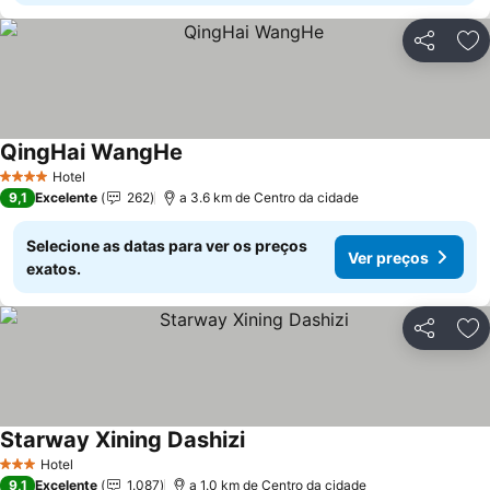
Partilhar
Ad
QingHai WangHe
Hotel
4 Estrelas
9,1
Excelente
262
a 3.6 km de Centro da cidade
Selecione as datas para ver os preços
Ver preços
exatos.
Partilhar
Ad
Starway Xining Dashizi
Hotel
3 Estrelas
9,1
Excelente
1.087
a 1.0 km de Centro da cidade