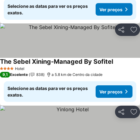
Selecione as datas para ver os preços
Ver preços
exatos.
Partilhar
Ad
The Sebel Xining-Managed By Sofitel
Hotel
4 Estrelas
9,1
Excelente
838
a 5.8 km de Centro da cidade
Selecione as datas para ver os preços
Ver preços
exatos.
Partilhar
Ad