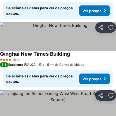
Selecione as datas para ver os preços
Ver preços
exatos.
Partilhar
Ad
Qinghai New Times Building
Hotel
4 Estrelas
8,6
Excelente
222
a 1.5 km de Centro da cidade
Selecione as datas para ver os preços
Ver preços
exatos.
Partilhar
Ad