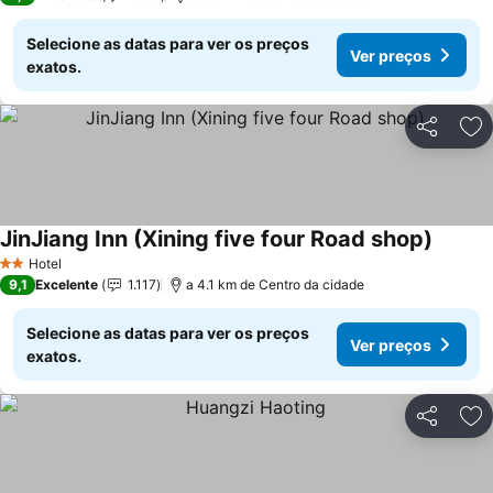
Selecione as datas para ver os preços
Ver preços
exatos.
Partilhar
Ad
JinJiang Inn (Xining five four Road shop)
Hotel
2 Estrelas
9,1
Excelente
1.117
a 4.1 km de Centro da cidade
Selecione as datas para ver os preços
Ver preços
exatos.
Partilhar
Ad