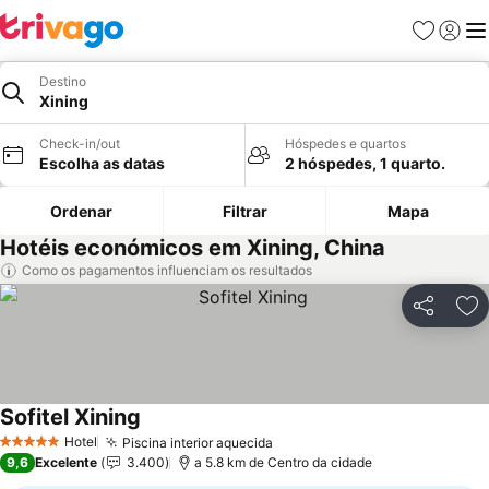
Favoritos
Iniciar
Me
Destino
Xining
Check-in/out
Hóspedes e quartos
Escolha as datas
2 hóspedes, 1 quarto.
Ordenar
Filtrar
Mapa
Hotéis económicos em Xining, China
Como os pagamentos influenciam os resultados
Partilhar
Ad
Sofitel Xining
Hotel
Piscina interior aquecida
5 Estrelas
9,6
Excelente
3.400
a 5.8 km de Centro da cidade