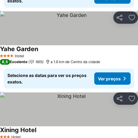
exatos.
Partilhar
Ad
Yahe Garden
Hotel
4 Estrelas
8,5
Excelente
665
a 1.6 km de Centro da cidade
Selecione as datas para ver os preços
Ver preços
exatos.
Partilhar
Ad
Xining Hotel
Hotel