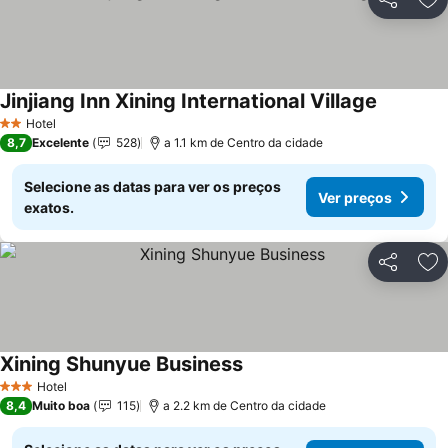
Partilhar
Ad
Jinjiang Inn Xining International Village
Hotel
2 Estrelas
8,7
Excelente
528
a 1.1 km de Centro da cidade
Selecione as datas para ver os preços
Ver preços
exatos.
Partilhar
Ad
Xining Shunyue Business
Hotel
3 Estrelas
8,4
Muito boa
115
a 2.2 km de Centro da cidade