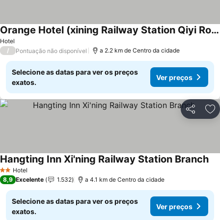
Orange Hotel (xining Railway Station Qiyi Road Branch)
Hotel
/
a 2.2 km de Centro da cidade
Pontuação não disponível
Selecione as datas para ver os preços
Ver preços
exatos.
Partilhar
Ad
Hangting Inn Xi'ning Railway Station Branch
Hotel
2 Estrelas
8,9
Excelente
1.532
a 4.1 km de Centro da cidade
Selecione as datas para ver os preços
Ver preços
exatos.