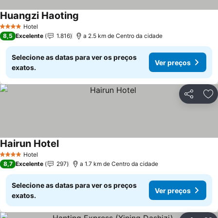
Huangzi Haoting
Hotel
4 Estrelas
8,5
Excelente
1.816
a 2.5 km de Centro da cidade
Selecione as datas para ver os preços
Ver preços
exatos.
Partilhar
Ad
Hairun Hotel
Hotel
4 Estrelas
8,7
Excelente
297
a 1.7 km de Centro da cidade
Selecione as datas para ver os preços
Ver preços
exatos.