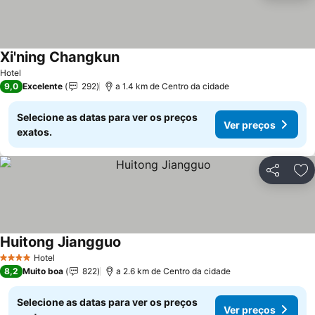
Xi'ning Changkun
Hotel
9,0
Excelente
292
a 1.4 km de Centro da cidade
Selecione as datas para ver os preços
Ver preços
exatos.
Partilhar
Ad
Huitong Jiangguo
Hotel
4 Estrelas
8,2
Muito boa
822
a 2.6 km de Centro da cidade
Selecione as datas para ver os preços
Ver preços