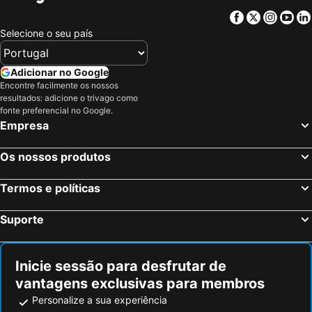
Facebook
Twitter
Insta
Yo
Selecione o seu país
Adicionar no Google
Encontre facilmente os nossos
resultados: adicione o trivago como
fonte preferencial no Google.
Empresa
Os nossos produtos
Termos e políticas
Suporte
Inicie sessão para desfrutar de
vantagens exclusivas para membros
Personalize a sua experiência