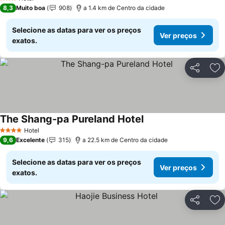
3 Estrelas
8,3
Muito boa
908
a 1.4 km de Centro da cidade
Selecione as datas para ver os preços
Ver preços
exatos.
Partilhar
Ad
The Shang-pa Pureland Hotel
Hotel
4 Estrelas
9,6
Excelente
315
a 22.5 km de Centro da cidade
Selecione as datas para ver os preços
Ver preços
exatos.
Partilhar
Ad