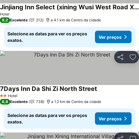
Jinjiang Inn Select (xining Wusi West Road Xinhualian Square)
Hotel
9,2
Excelente
212
a 4.1 km de Centro da cidade
Selecione as datas para ver os preços
Ver preços
exatos.
Partilhar
Ad
7Days Inn Da Shi Zi North Street
Hotel
2 Estrelas
8,8
Excelente
738
a 1.2 km de Centro da cidade
Selecione as datas para ver os preços
Ver preços
exatos.