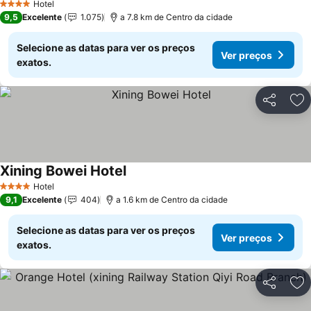
Hotel
4 Estrelas
9,5
Excelente
1.075
a 7.8 km de Centro da cidade
Selecione as datas para ver os preços
Ver preços
exatos.
Partilhar
Ad
Xining Bowei Hotel
Hotel
4 Estrelas
9,1
Excelente
404
a 1.6 km de Centro da cidade
Selecione as datas para ver os preços
Ver preços
exatos.
Partilhar
Ad