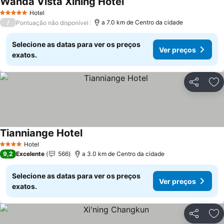
Wanda Vista Xining Hotel
Hotel
5 Estrelas
/
a 7.0 km de Centro da cidade
Pontuação não disponível
Selecione as datas para ver os preços
Ver preços
exatos.
Partilhar
Ad
Tianniange Hotel
Hotel
4 Estrelas
9,2
Excelente
566
a 3.0 km de Centro da cidade
Selecione as datas para ver os preços
Ver preços
exatos.
Partilhar
Ad