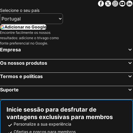
Facebook
Twitter
Insta
Yo
Selecione o seu país
Adicionar no Google
Encontre facilmente os nossos
resultados: adicione o trivago como
fonte preferencial no Google.
Empresa
Os nossos produtos
Termos e políticas
Suporte
Inicie sessão para desfrutar de
vantagens exclusivas para membros
Personalize a sua experiência
Ofertas e preços para membros