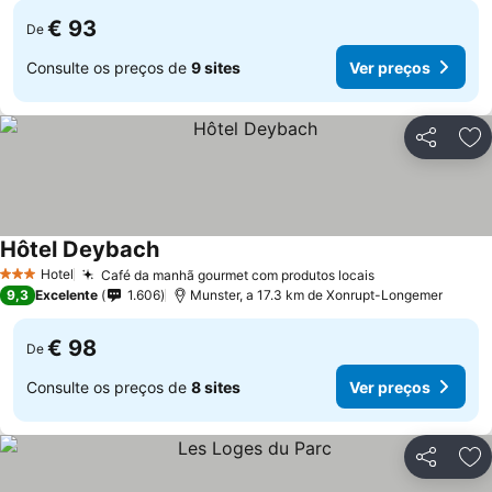
€ 93
De
Consulte os preços de
9 sites
Ver preços
Partilhar
Ad
Hôtel Deybach
Ver preços
Hotel
Café da manhã gourmet com produtos locais
Ver preços
3 Estrelas
9,3
Excelente
1.606
Munster, a 17.3 km de Xonrupt-Longemer
€ 98
De
Consulte os preços de
8 sites
Ver preços
Partilhar
Ad