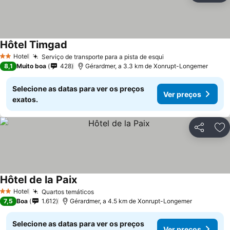
Hôtel Timgad
Ver preços
Hotel
Serviço de transporte para a pista de esqui
Ver preços
2 Estrelas
8,1
Muito boa
428
Gérardmer, a 3.3 km de Xonrupt-Longemer
Selecione as datas para ver os preços
Ver preços
exatos.
Partilhar
Ad
Hôtel de la Paix
Ver preços
Hotel
Quartos temáticos
Ver preços
2 Estrelas
7,5
Boa
1.612
Gérardmer, a 4.5 km de Xonrupt-Longemer
Selecione as datas para ver os preços
Ver preços