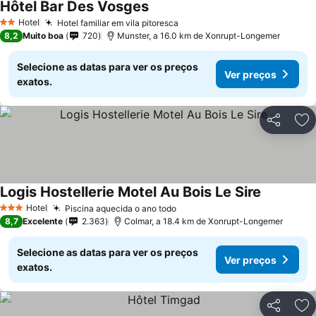
Hôtel Bar Des Vosges
Ver preços
Hotel
Hotel familiar em vila pitoresca
Ver preços
2 Estrelas
8,2
Muito boa
720
Munster, a 16.0 km de Xonrupt-Longemer
Selecione as datas para ver os preços
Ver preços
exatos.
Partilhar
Ad
Logis Hostellerie Motel Au Bois Le Sire
Ver preço
Hotel
Piscina aquecida o ano todo
Ver preços
3 Estrelas
8,7
Excelente
2.363
Colmar, a 18.4 km de Xonrupt-Longemer
Selecione as datas para ver os preços
Ver preços
exatos.
Partilhar
Ad