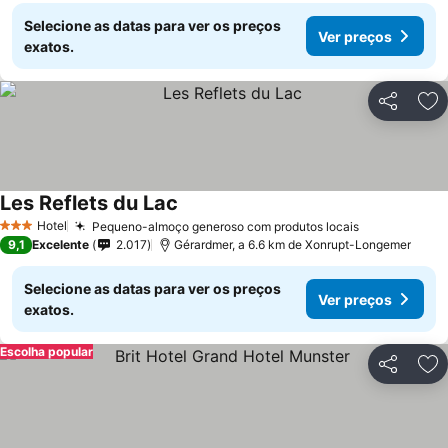
Selecione as datas para ver os preços
Ver preços
exatos.
Partilhar
Ad
Les Reflets du Lac
Ver preços
Hotel
Pequeno-almoço generoso com produtos locais
Ver preços
3 Estrelas
9,1
Excelente
2.017
Gérardmer, a 6.6 km de Xonrupt-Longemer
Selecione as datas para ver os preços
Ver preços
exatos.
Escolha popular
Partilhar
Ad