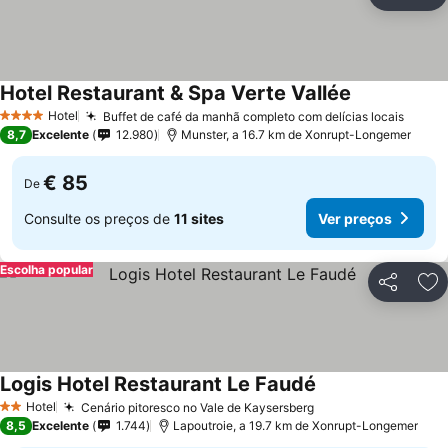
Partilhar
Ad
Hotel Restaurant & Spa Verte Vallée
Ver preços
Hotel
Buffet de café da manhã completo com delícias locais
Ver p
4 Estrelas
8,7
Excelente
12.980
Munster, a 16.7 km de Xonrupt-Longemer
€ 85
De
Consulte os preços de
11 sites
Ver preços
Escolha popular
Partilhar
Ad
Logis Hotel Restaurant Le Faudé
Ver preços
Hotel
Cenário pitoresco no Vale de Kaysersberg
Ver preços
2 Estrelas
8,5
Excelente
1.744
Lapoutroie, a 19.7 km de Xonrupt-Longemer