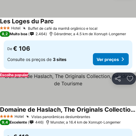
Les Loges du Parc
Ver preços
Hotel
Buffet de café da manhã orgânico e local
Ver preços
3 Estrelas
8,2
Muito boa
2.464
Gérardmer, a 4.5 km de Xonrupt-Longemer
€ 106
De
Consulte os preços de
3 sites
Ver preços
Escolha popular
Partilhar
Ad
Domaine de Haslach, The Originals Collection, Résidence de Tourisme
Ver preços
Hotel
Vistas panorâmicas deslumbrantes
Ver preços
4 Estrelas
9,4
Excelente
446
Munster, a 16.4 km de Xonrupt-Longemer