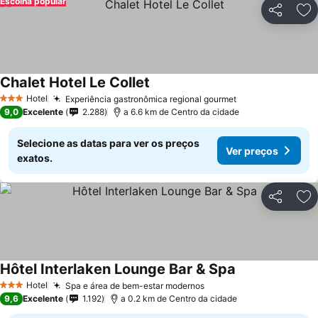
Escolha popular
Partilhar
Ad
Chalet Hotel Le Collet
Ver preços
Hotel
Experiência gastronômica regional gourmet
Ver preços
3 Estrelas
9,0
Excelente
2.288
a 6.6 km de Centro da cidade
Selecione as datas para ver os preços
Ver preços
exatos.
Partilhar
Ad
Hôtel Interlaken Lounge Bar & Spa
Ver preços
Hotel
Spa e área de bem-estar modernos
Ver preços
3 Estrelas
9,6
Excelente
1.192
a 0.2 km de Centro da cidade