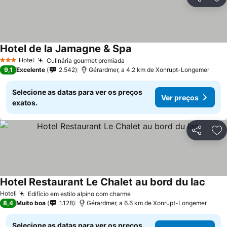
Partilhar
Ad
Hotel de la Jamagne & Spa
Ver preços
Hotel
Culinária gourmet premiada
Ver preços
3 Estrelas
9,1
Excelente
2.542
Gérardmer, a 4.2 km de Xonrupt-Longemer
Selecione as datas para ver os preços
Ver preços
exatos.
Partilhar
Ad
Hotel Restaurant Le Chalet au bord du lac
Ver p
Hotel
Edifício em estilo alpino com charme
Ver preços
8,4
Muito boa
1.128
Gérardmer, a 6.6 km de Xonrupt-Longemer
Selecione as datas para ver os preços