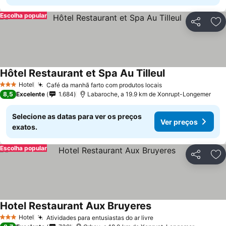
Escolha popular
Partilhar
Ad
Hôtel Restaurant et Spa Au Tilleul
Ver preços
Hotel
Café da manhã farto com produtos locais
Ver preços
3 Estrelas
8,5
Excelente
1.684
Labaroche, a 19.9 km de Xonrupt-Longemer
Selecione as datas para ver os preços
Ver preços
exatos.
Escolha popular
Partilhar
Ad
Hotel Restaurant Aux Bruyeres
Ver preços
Hotel
Atividades para entusiastas do ar livre
Ver preços
3 Estrelas