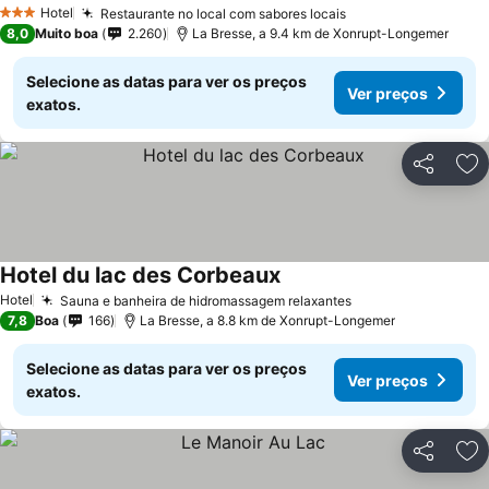
Ver preços
Hotel
Restaurante no local com sabores locais
Ver preços
3 Estrelas
8,0
Muito boa
2.260
La Bresse, a 9.4 km de Xonrupt-Longemer
Selecione as datas para ver os preços
Ver preços
exatos.
Partilhar
Ad
Hotel du lac des Corbeaux
Ver preços
Hotel
Sauna e banheira de hidromassagem relaxantes
Ver preços
7,8
Boa
166
La Bresse, a 8.8 km de Xonrupt-Longemer
Selecione as datas para ver os preços
Ver preços
exatos.
Partilhar
Ad