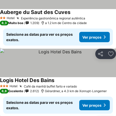
Auberge du Saut des Cuves
Ver preços
Hotel
Experiência gastronômica regional autêntica
Ver preços
2 Estrelas
8,3
Muito boa
1.209
a 1.2 km de Centro da cidade
Selecione as datas para ver os preços
Ver preços
exatos.
Partilhar
Ad
Logis Hotel Des Bains
Ver preços
Hotel
Café da manhã buffet farto e variado
Ver preços
3 Estrelas
8,8
Excelente
2.612
Gérardmer, a 4.3 km de Xonrupt-Longemer
Selecione as datas para ver os preços
Ver preços
exatos.