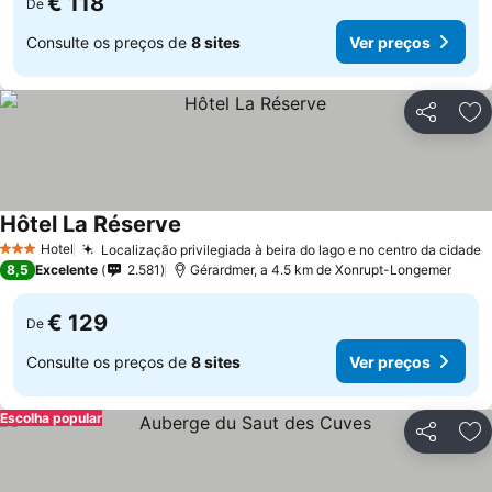
€ 118
De
Consulte os preços de
8 sites
Ver preços
Partilhar
Ad
Hôtel La Réserve
Ver preços
Hotel
Localização privilegiada à beira do lago e no centro da cidade
V
3 Estrelas
8,5
Excelente
2.581
Gérardmer, a 4.5 km de Xonrupt-Longemer
€ 129
De
Consulte os preços de
8 sites
Ver preços
Escolha popular
Partilhar
Ad