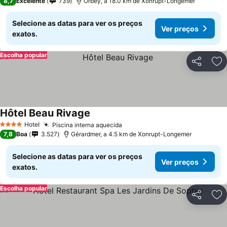
8,7
Excelente
739
Orbey, a 18.0 km de Xonrupt-Longemer
Selecione as datas para ver os preços
Ver preços
exatos.
Escolha popular
Partilhar
Ad
Hôtel Beau Rivage
Ver preços
Hotel
Piscina interna aquecida
Ver preços
4 Estrelas
7,8
Boa
3.527
Gérardmer, a 4.5 km de Xonrupt-Longemer
Selecione as datas para ver os preços
Ver preços
exatos.
Escolha popular
Partilhar
Ad