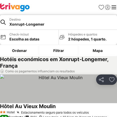
Favoritos
Iniciar
Me
Destino
Xonrupt-Longemer
Check-in/out
Hóspedes e quartos
Escolha as datas
2 hóspedes, 1 quarto.
Ordenar
Filtrar
Mapa
Hotéis económicos em Xonrupt-Longemer,
França
Como os pagamentos influenciam os resultados
Partilhar
Ad
Hôtel Au Vieux Moulin
Ver preços
Hotel
Estacionamento seguro para todos os veículos
Ver preços
2 Estrelas