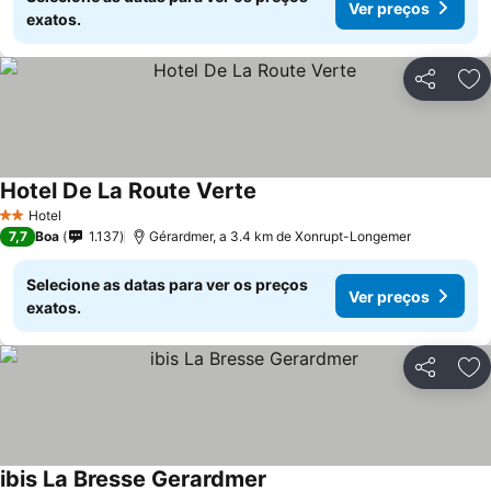
Ver preços
exatos.
Partilhar
Ad
Hotel De La Route Verte
Ver preços
Hotel
2 Estrelas
7,7
Boa
1.137
Gérardmer, a 3.4 km de Xonrupt-Longemer
Selecione as datas para ver os preços
Ver preços
exatos.
Partilhar
Ad
ibis La Bresse Gerardmer