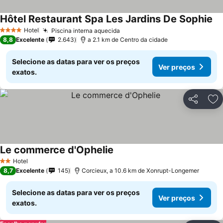
Hôtel Restaurant Spa Les Jardins De Sophie
Ve
Hotel
Piscina interna aquecida
Ver preços
4 Estrelas
8,8
Excelente
2.643
a 2.1 km de Centro da cidade
Selecione as datas para ver os preços
Ver preços
exatos.
Partilhar
Ad
Le commerce d'Ophelie
Ver preços
Hotel
2 Estrelas
8,7
Excelente
145
Corcieux, a 10.6 km de Xonrupt-Longemer
Selecione as datas para ver os preços
Ver preços
exatos.