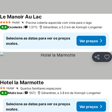
Le Manoir Au Lac
Ver preços
Hotel
Piscina coberta aquecida com vista para o lago
Ver preços
4 Estrelas
8,8
Excelente
1.371
Gérardmer, a 5.2 km de Xonrupt-Longemer
Selecione as datas para ver os preços
Ver preços
exatos.
Partilhar
Ad
Hotel la Marmotte
Ver preços
Hotel
Quartos familiares espaçosos
Ver preços
2 Estrelas
8,3
Muito boa
557
Gérardmer, a 3.8 km de Xonrupt-Longemer
Selecione as datas para ver os preços
Ver preços
exatos.