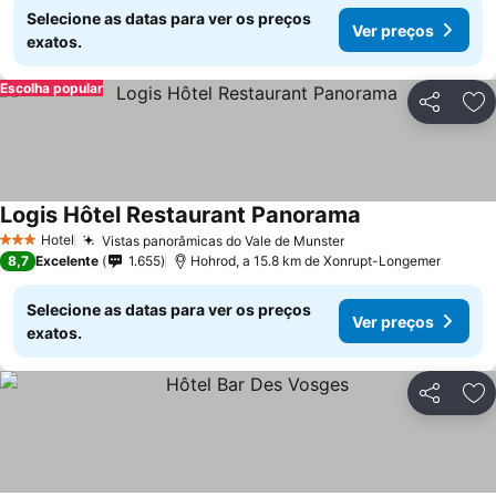
Selecione as datas para ver os preços
Ver preços
exatos.
Escolha popular
Partilhar
Ad
Logis Hôtel Restaurant Panorama
Ver preços
Hotel
Vistas panorâmicas do Vale de Munster
Ver preços
3 Estrelas
8,7
Excelente
1.655
Hohrod, a 15.8 km de Xonrupt-Longemer
Selecione as datas para ver os preços
Ver preços
exatos.
Partilhar
Ad