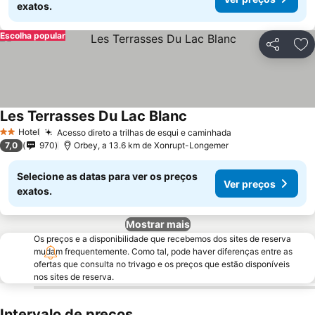
exatos.
Escolha popular
Partilhar
Ad
Les Terrasses Du Lac Blanc
Ver preços
Hotel
Acesso direto a trilhas de esqui e caminhada
Ver preços
2 Estrelas
7,0
970
Orbey, a 13.6 km de Xonrupt-Longemer
Selecione as datas para ver os preços
Ver preços
exatos.
Mostrar mais
Os preços e a disponibilidade que recebemos dos sites de reserva
mudam frequentemente. Como tal, pode haver diferenças entre as
ofertas que consulta no trivago e os preços que estão disponíveis
nos sites de reserva.
Intervalo de preços