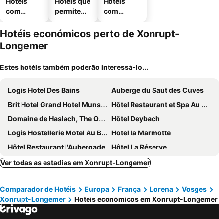
Hotéis
Hotéis que
Hotéis
com
permitem
com
piscinas
animais
estaciona
mento
Hotéis económicos perto de Xonrupt-
Longemer
Estes hotéis também poderão interessá-lo...
Logis Hotel Des Bains
Auberge du Saut des Cuves
Brit Hotel Grand Hotel Munster
Hôtel Restaurant et Spa Au Tilleul
Domaine de Haslach, The Originals Collection, Résidence de Tourisme
Hôtel Deybach
Logis Hostellerie Motel Au Bois Le Sire
Hotel la Marmotte
Hôtel Restaurant l'Aubergade
Hôtel La Réserve
Le Soleil d'Or
Le Grand Hotel & Spa
Ver todas as estadias em Xonrupt-Longemer
Les Loges du Parc
ibis La Bresse Gerardmer
Comparador de Hotéis
Europa
França
Lorena
Vosges
Fines Fleurs du Terroir
Hôtel Bar Des Vosges
Xonrupt-Longemer
Hotéis económicos em Xonrupt-Longemer
Hotel Restaurant & Spa Verte Vallée
Auberge de l'étang du devin
La Chti Cabane
Hôtel Restaurant Wolf