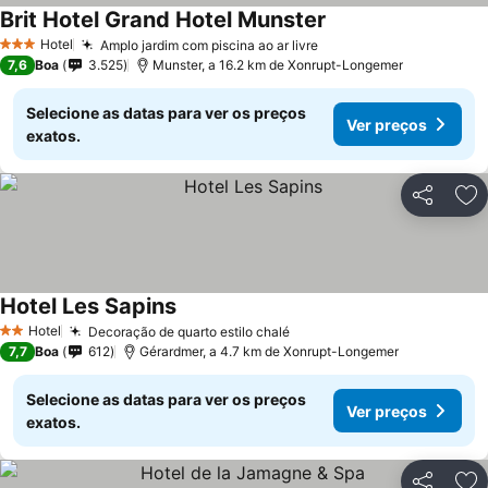
Brit Hotel Grand Hotel Munster
Ver preços
Hotel
Amplo jardim com piscina ao ar livre
Ver preços
3 Estrelas
7,6
Boa
3.525
Munster, a 16.2 km de Xonrupt-Longemer
Selecione as datas para ver os preços
Ver preços
exatos.
Partilhar
Ad
Hotel Les Sapins
Ver preços
Hotel
Decoração de quarto estilo chalé
Ver preços
2 Estrelas
7,7
Boa
612
Gérardmer, a 4.7 km de Xonrupt-Longemer
Selecione as datas para ver os preços
Ver preços
exatos.