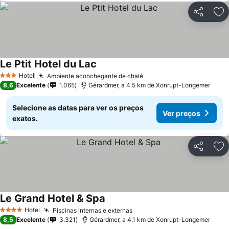
Partilhar
Ad
Le Ptit Hotel du Lac
Ver preços
Hotel
Ambiente aconchegante de chalé
Ver preços
3 Estrelas
8,6
Excelente
1.065
Gérardmer, a 4.5 km de Xonrupt-Longemer
Selecione as datas para ver os preços
Ver preços
exatos.
Partilhar
Ad
Le Grand Hotel & Spa
Ver preços
Hotel
Piscinas internas e externas
Ver preços
4 Estrelas
8,5
Excelente
3.321
Gérardmer, a 4.1 km de Xonrupt-Longemer