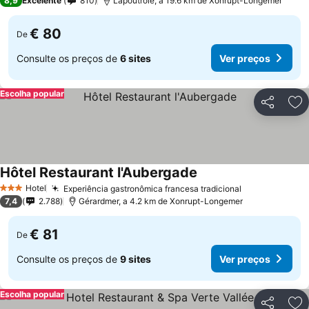
8,9
Excelente
810
Lapoutroie, a 19.6 km de Xonrupt-Longemer
€ 80
De
Consulte os preços de
6 sites
Ver preços
Escolha popular
Partilhar
Ad
Hôtel Restaurant l'Aubergade
Ver preços
Hotel
Experiência gastronômica francesa tradicional
Ver preços
3 Estrelas
7,4
2.788
Gérardmer, a 4.2 km de Xonrupt-Longemer
€ 81
De
Consulte os preços de
9 sites
Ver preços
Escolha popular