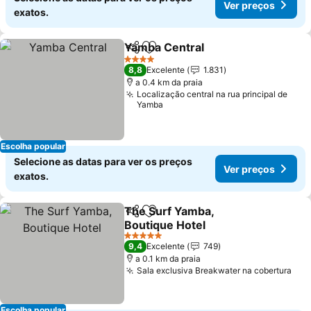
Ver preços
exatos.
Yamba Central
Partilhar
Adicionar aos favoritos
Ver preços
4 Estrelas
8,8
Excelente
1.831
a 0.4 km da praia
Localização central na rua principal de
Yamba
Escolha popular
Selecione as datas para ver os preços
Ver preços
exatos.
The Surf Yamba,
Partilhar
Adicionar aos favoritos
Boutique Hotel
Ver preços
5 Estrelas
9,4
Excelente
749
a 0.1 km da praia
Sala exclusiva Breakwater na cobertura
Ver
Escolha popular