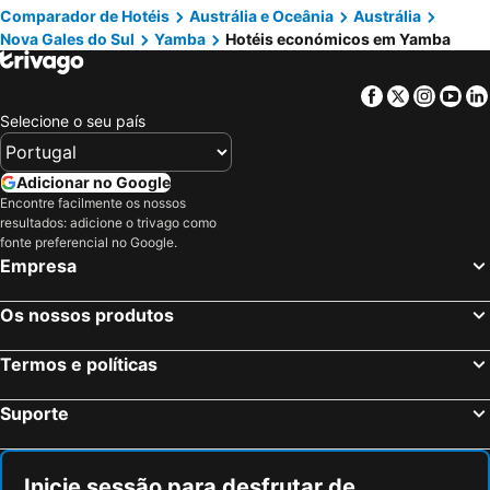
Comparador de Hotéis
Austrália e Oceânia
Austrália
Nova Gales do Sul
Yamba
Hotéis económicos em Yamba
Facebook
Twitter
Insta
Yo
Selecione o seu país
Adicionar no Google
Encontre facilmente os nossos
resultados: adicione o trivago como
fonte preferencial no Google.
Empresa
Os nossos produtos
Termos e políticas
Suporte
Inicie sessão para desfrutar de