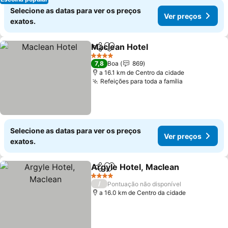
Selecione as datas para ver os preços
Ver preços
exatos.
Maclean Hotel
Partilhar
Adicionar aos favoritos
Ver preços
4 Estrelas
7,8
Boa
869
a 16.1 km de Centro da cidade
Refeições para toda a família
Ver preços
Selecione as datas para ver os preços
Ver preços
exatos.
Argyle Hotel, Maclean
Partilhar
Adicionar aos favoritos
Ver 
4 Estrelas
/
Pontuação não disponível
a 16.0 km de Centro da cidade