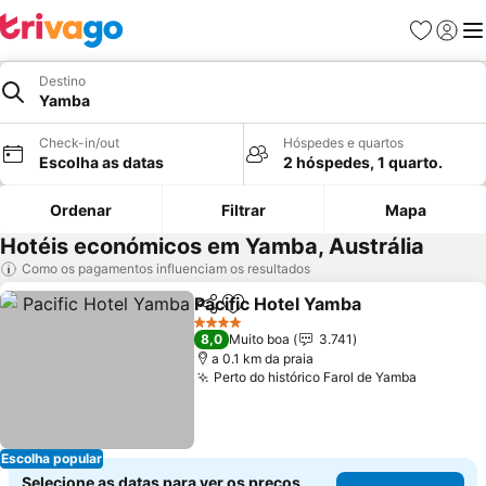
Favoritos
Iniciar
Me
Destino
Yamba
Check-in/out
Hóspedes e quartos
Escolha as datas
2 hóspedes, 1 quarto.
Ordenar
Filtrar
Mapa
Hotéis económicos em Yamba, Austrália
Como os pagamentos influenciam os resultados
Pacific Hotel Yamba
Partilhar
Adicionar aos favoritos
Ver pr
4 Estrelas
8,0
Muito boa
3.741
a 0.1 km da praia
Perto do histórico Farol de Yamba
Ver pre
Escolha popular
Selecione as datas para ver os preços