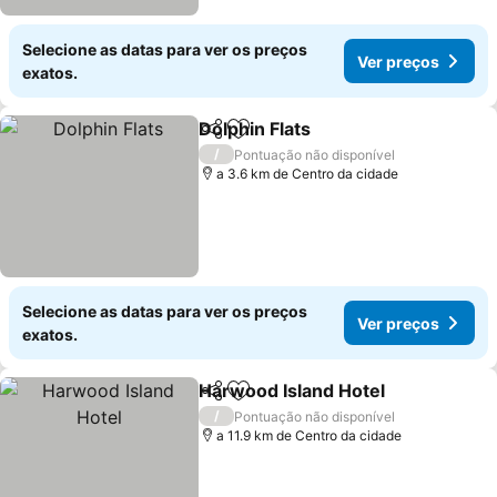
Selecione as datas para ver os preços
Ver preços
exatos.
Dolphin Flats
Partilhar
Adicionar aos favoritos
Ver preços
/
Pontuação não disponível
a 3.6 km de Centro da cidade
Selecione as datas para ver os preços
Ver preços
exatos.
Harwood Island Hotel
Partilhar
Adicionar aos favoritos
Ver 
/
Pontuação não disponível
a 11.9 km de Centro da cidade