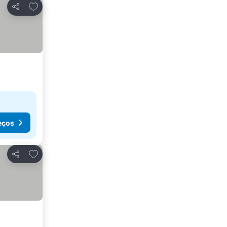
Adicionar aos favoritos
Partilhar
eços
Adicionar aos favoritos
Partilhar