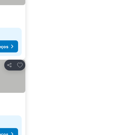
eços
Adicionar aos favoritos
Partilhar
eços