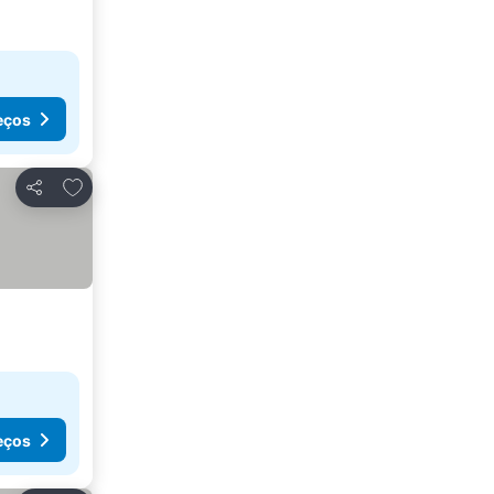
eços
Adicionar aos favoritos
Partilhar
eços