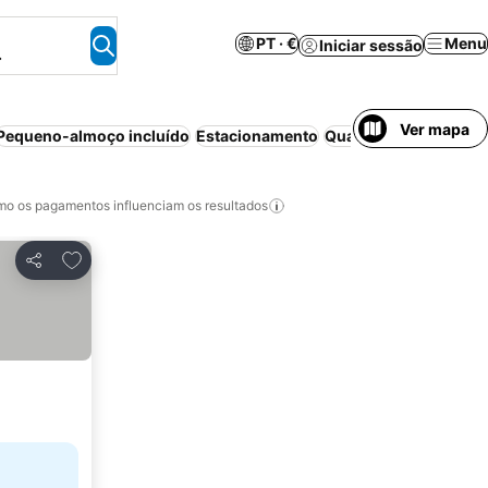
PT · €
Menu
Iniciar sessão
.
Ver mapa
Pequeno-almoço incluído
Estacionamento
Quarto para não fum
o os pagamentos influenciam os resultados
Adicionar aos favoritos
Partilhar