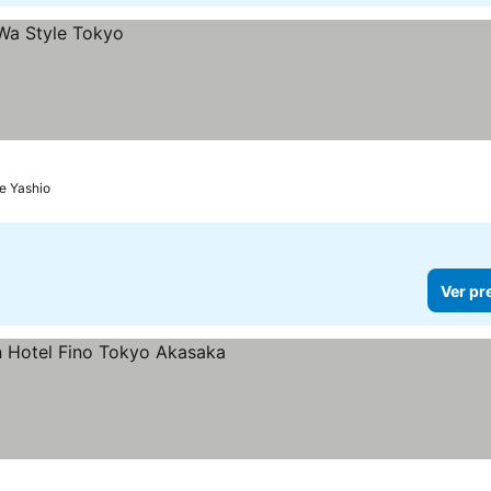
e Yashio
Ver pr
las