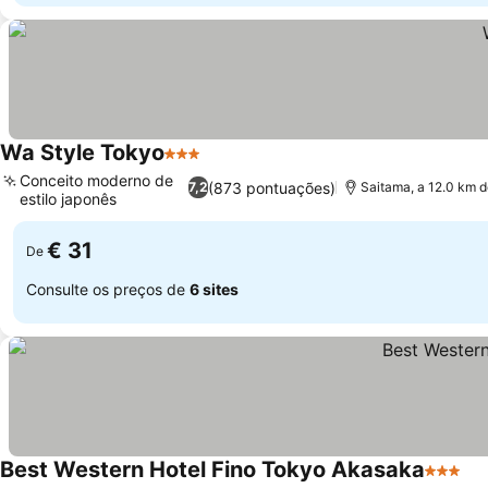
Wa Style Tokyo
3 Estrelas
Conceito moderno de
(873 pontuações)
7,2
Saitama, a 12.0 km d
estilo japonês
€ 31
De
Consulte os preços de
6 sites
Best Western Hotel Fino Tokyo Akasaka
3 Estre