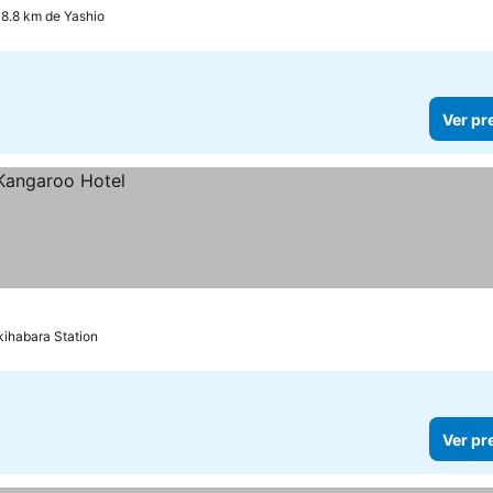
18.8 km de Yashio
Ver pr
kihabara Station
Ver pr