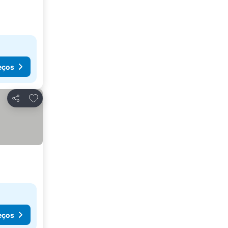
eços
Adicionar aos favoritos
Partilhar
eços