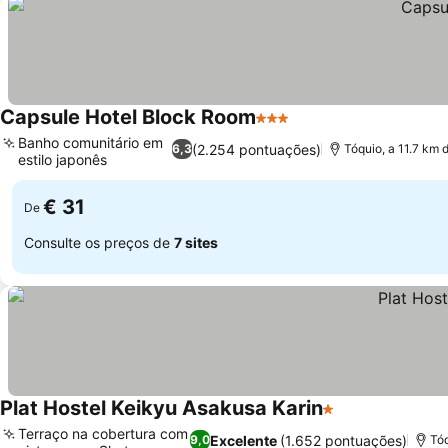
Capsule Hotel Block Room
3 Estrelas
Banho comunitário em
(2.254 pontuações)
6,3
Tóquio, a 11.7 km 
estilo japonês
€ 31
De
Consulte os preços de
7 sites
Plat Hostel Keikyu Asakusa Karin
1 Estrelas
Terraço na cobertura com
Excelente
(1.652 pontuações)
9,0
Tóq