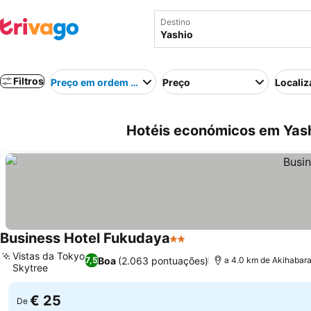
Destino
Filtros
Preço em ordem crescente
Preço
Localiz
Hotéis económicos em Yash
Business Hotel Fukudaya
2 Estrelas
Vistas da Tokyo
Boa
(2.063 pontuações)
7,5
a 4.0 km de Akihabara
Skytree
€ 25
De