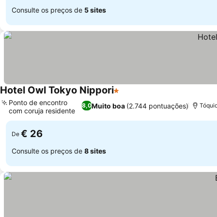
Consulte os preços de
5 sites
Hotel Owl Tokyo Nippori
1 Estrelas
Ponto de encontro
Muito boa
(2.744 pontuações)
8,0
Tóquio
com coruja residente
€ 26
De
Consulte os preços de
8 sites