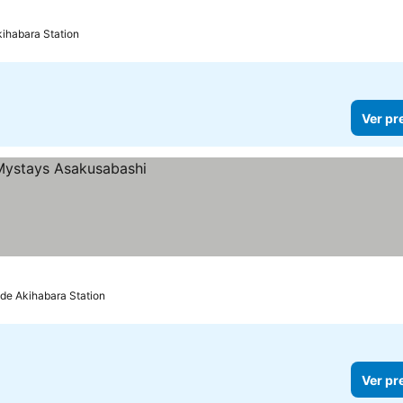
kihabara Station
Ver pr
 de Akihabara Station
Ver pr