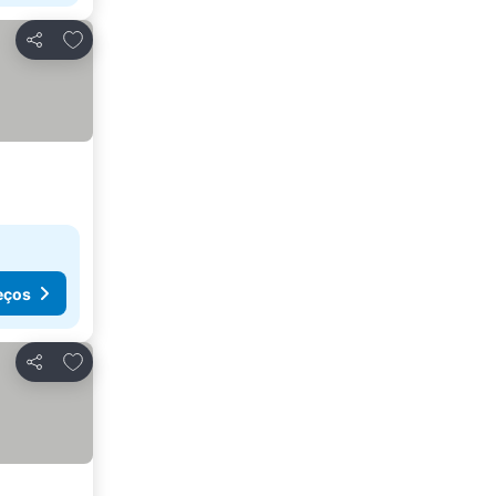
Adicionar aos favoritos
Partilhar
eços
Adicionar aos favoritos
Partilhar