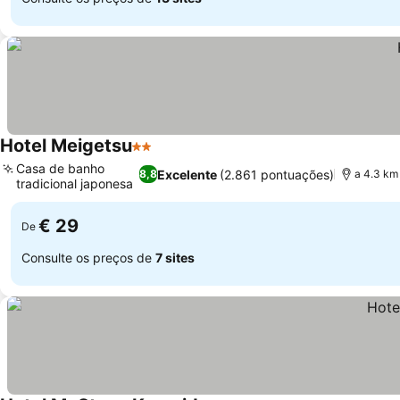
Hotel Meigetsu
2 Estrelas
Casa de banho
Excelente
(2.861 pontuações)
8,8
a 4.3 km
tradicional japonesa
€ 29
De
Consulte os preços de
7 sites