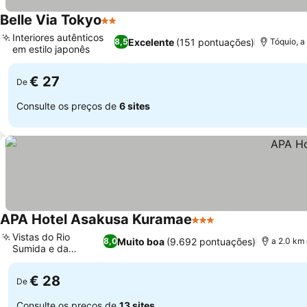
Belle Via Tokyo
2 Estrelas
Interiores autênticos
Excelente
(151 pontuações)
8,5
Tóquio, a
em estilo japonês
€ 27
De
Consulte os preços de
6 sites
APA Hotel Asakusa Kuramae
3 Estrelas
Vistas do Rio
Muito boa
(9.692 pontuações)
8,0
a 2.0 km 
Sumida e da
Skytree
€ 28
De
Consulte os preços de
13 sites