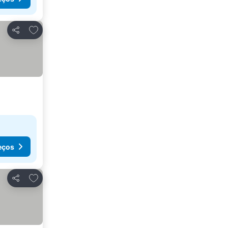
Adicionar aos favoritos
Partilhar
eços
Adicionar aos favoritos
Partilhar