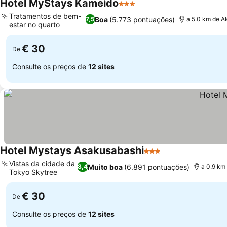
Hotel MyStays Kameido
3 Estrelas
Tratamentos de bem-
Boa
(5.773 pontuações)
7,5
a 5.0 km de A
estar no quarto
€ 30
De
Consulte os preços de
12 sites
Hotel Mystays Asakusabashi
3 Estrelas
Vistas da cidade da
Muito boa
(6.891 pontuações)
8,4
a 0.9 km
Tokyo Skytree
€ 30
De
Consulte os preços de
12 sites