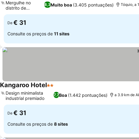
Mergulhe no
Muito boa
(3.405 pontuações)
8,3
Tóquio, a 
distrito de
Akasaka
€ 31
De
Consulte os preços de
11 sites
Kangaroo Hotel
2 Estrelas
Design minimalista
Boa
(1.442 pontuações)
7,7
a 3.9 km de A
industrial premiado
€ 31
De
Consulte os preços de
8 sites