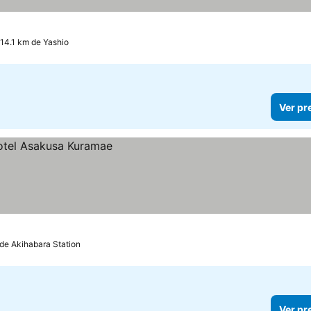
 14.1 km de Yashio
Ver pr
de Akihabara Station
Ver pr