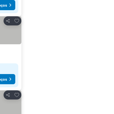
eços
Adicionar aos favoritos
Partilhar
eços
Adicionar aos favoritos
Partilhar