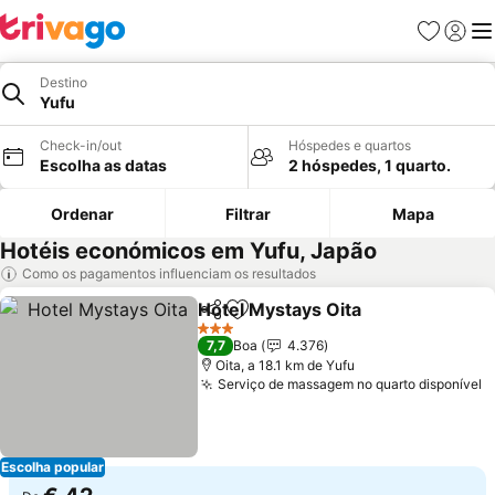
Favoritos
Iniciar
Me
Destino
Yufu
Check-in/out
Hóspedes e quartos
Escolha as datas
2 hóspedes, 1 quarto.
Ordenar
Filtrar
Mapa
Hotéis económicos em Yufu, Japão
Como os pagamentos influenciam os resultados
Hotel Mystays Oita
Partilhar
Adicionar aos favoritos
Ver pre
3 Estrelas
7,7
Boa
4.376
Oita, a 18.1 km de Yufu
Serviço de massagem no quarto disponível
V
Escolha popular