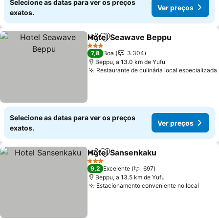
Selecione as datas para ver os preços
Ver preços
exatos.
Hotel Seawave Beppu
Partilhar
Adicionar aos favoritos
Ver 
3 Estrelas
7,8
Boa
3.304
Beppu, a 13.0 km de Yufu
Restaurante de culinária local especializada
Selecione as datas para ver os preços
Ver preços
exatos.
Hotel Sansenkaku
Partilhar
Adicionar aos favoritos
Ver pre
3 Estrelas
9,2
Excelente
697
Beppu, a 13.5 km de Yufu
Estacionamento conveniente no local
Ver p