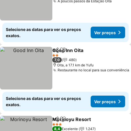
A poucos passos da Estação Oita
Ver preç
Selecione as datas para ver os preços
Ver preços
exatos.
Good Inn Oita
Partilhar
Adicionar aos favoritos
Ver preços
2 Estrelas
7,0
480
Oita, a 17.1 km de Yufu
Restaurante no local para sua conveniência
Selecione as datas para ver os preços
Ver preços
exatos.
Morinoyu Resort
Partilhar
Adicionar aos favoritos
Ver preço
3 Estrelas
8,4
Excelente
1.247