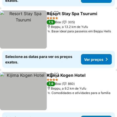
exatos.
Resort Stay Spa Tsurumi
Partilhar
Adicionar aos favoritos
V
4 Estrelas
7,5
Boa
305
Beppu, a 13.2 km de Yufu
Base ideal para passeios em Beppu Hells
Ve
Selecione as datas para ver os preços
Ver preços
exatos.
Kijima Kogen Hotel
Partilhar
Adicionar aos favoritos
Ver pre
4 Estrelas
7,9
Boa
860
Beppu, a 9.2 km de Yufu
Comodidades e atividades para a família
Ver