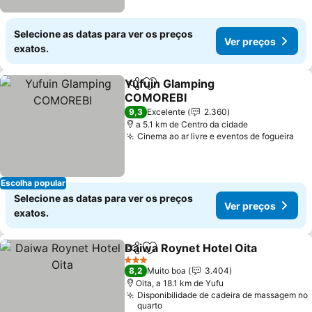
Selecione as datas para ver os preços
Ver preços
exatos.
Yufuin Glamping
Partilhar
Adicionar aos favoritos
COMOREBI
Ver preços
9,3
Excelente
2.360
a 5.1 km de Centro da cidade
Cinema ao ar livre e eventos de fogueira
Ver
Escolha popular
Selecione as datas para ver os preços
Ver preços
exatos.
Daiwa Roynet Hotel Oita
Partilhar
Adicionar aos favoritos
V
3 Estrelas
8,2
Muito boa
3.404
Oita, a 18.1 km de Yufu
Disponibilidade de cadeira de massagem no
quarto