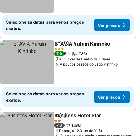
Selecione as datas para ver os preços
Ver preços
exatos.
ETAVIA Yufuin Kinrinko
Partilhar
Adicionar aos favoritos
Ve
3 Estrelas
7,9
Boa
736
a 11.3 km de Centro da cidade
A poucos passos do Lago Kinrinko
Ver pre
Selecione as datas para ver os preços
Ver preços
exatos.
Business Hotel Star
Partilhar
Adicionar aos favoritos
Ver pr
2 Estrelas
7,3
1.698
Beppu, a 12.9 km de Yufu
Quartos tradicionais japoneses com tatami