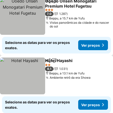
Ooedo Onsen Monogatari
Partilhar
Adicionar aos favoritos
Premium Hotel Fugetsu
Ver preços
3 Estrelas
7,0
1.287
Beppu, a 15.7 km de Yufu
Vistas panorâmicas da cidade e do nascer
do sol
Selecione as datas para ver os preços
Ver preços
exatos.
Hotel Hayashi
Partilhar
Adicionar aos favoritos
Ver preços
2 Estrelas
6,1
1.031
Beppu, a 13.1 km de Yufu
Ambiente retrô da era Showa
Ver preços
Selecione as datas para ver os preços
Ver preços
exatos.