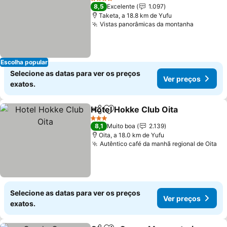
4 Estrelas
8,5
Excelente
1.097
Taketa, a 18.8 km de Yufu
Vistas panorâmicas da montanha
Ver preç
Escolha popular
Selecione as datas para ver os preços
Ver preços
exatos.
Hotel Hokke Club Oita
Partilhar
Adicionar aos favoritos
Ver 
3 Estrelas
8,1
Muito boa
2.139
Oita, a 18.0 km de Yufu
Autêntico café da manhã regional de Oita
Ve
Selecione as datas para ver os preços
Ver preços
exatos.