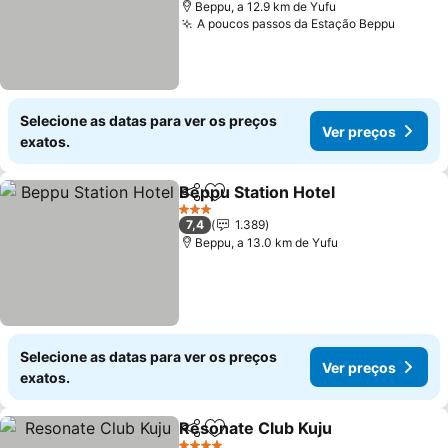
Beppu, a 12.9 km de Yufu
A poucos passos da Estação Beppu
Ver pr
Selecione as datas para ver os preços
Ver preços
exatos.
Beppu Station Hotel
Partilhar
Adicionar aos favoritos
Ver pr
3 Estrelas
7,4
1.389
Beppu, a 13.0 km de Yufu
Selecione as datas para ver os preços
Ver preços
exatos.
Resonate Club Kuju
Partilhar
Adicionar aos favoritos
Ver pr