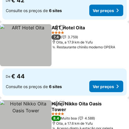
€ 42
De
Consulte os preços de
6 sites
Ver preços
ART Hotel Oita
Partilhar
Adicionar aos favoritos
Ver preços
4 Estrelas
7,4
3.759
Oita, a 17.9 km de Yufu
Restaurante chinês moderno OPERA
Ver p
€ 44
De
Consulte os preços de
6 sites
Ver preços
Hotel Nikko Oita Oasis
Partilhar
Adicionar aos favoritos
Tower
Ver preços
4 Estrelas
8,4
Muito boa
4.588
Oita, a 17.6 km de Yufu
Acesso direto à estação por galeria