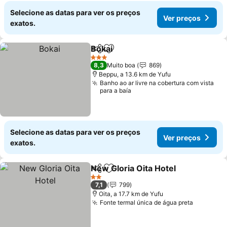
Selecione as datas para ver os preços
Ver preços
exatos.
Bokai
Partilhar
Adicionar aos favoritos
Ver preços
3 Estrelas
8,3
Muito boa
869
Beppu, a 13.6 km de Yufu
Banho ao ar livre na cobertura com vista
para a baía
Selecione as datas para ver os preços
Ver preços
exatos.
New Gloria Oita Hotel
Partilhar
Adicionar aos favoritos
Ver 
2 Estrelas
7,1
799
Oita, a 17.7 km de Yufu
Fonte termal única de água preta
Ver preç