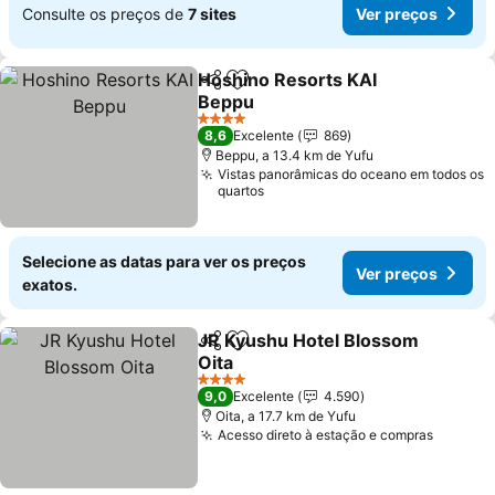
Consulte os preços de
7 sites
Ver preços
Hoshino Resorts KAI
Partilhar
Adicionar aos favoritos
Beppu
Ver preços
4 Estrelas
8,6
Excelente
869
Beppu, a 13.4 km de Yufu
Vistas panorâmicas do oceano em todos os
quartos
Selecione as datas para ver os preços
Ver preços
exatos.
JR Kyushu Hotel Blossom
Partilhar
Adicionar aos favoritos
Oita
Ver preços
4 Estrelas
9,0
Excelente
4.590
Oita, a 17.7 km de Yufu
Acesso direto à estação e compras
Ver pr