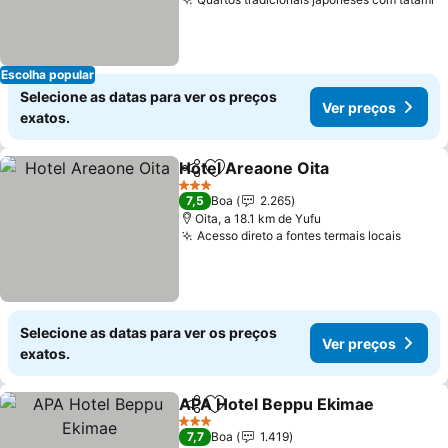
V
Escolha popular
Selecione as datas para ver os preços
Ver preços
exatos.
Hotel Areaone Oita
Partilhar
Adicionar aos favoritos
Ver pr
3 Estrelas
7,5
Boa
2.265
Oita, a 18.1 km de Yufu
Acesso direto a fontes termais locais
Ver p
Selecione as datas para ver os preços
Ver preços
exatos.
APA Hotel Beppu Ekimae
Partilhar
Adicionar aos favoritos
V
3 Estrelas
7,7
Boa
1.419