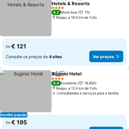
Partilhar
Adicionar aos favoritos
Hotels & Resorts
Ver preços
4 Estrelas
8,2
Muito boa
75
Beppu, a 16.5 km de Yufu
€ 121
De
Consulte os preços de
4 sites
Ver preços
Suginoi Hotel
Partilhar
Adicionar aos favoritos
Ver preços
4 Estrelas
8,8
Excelente
18.850
Beppu, a 12.4 km de Yufu
Comodidades e serviços para a família
Ver 
Escolha popular
€ 195
De