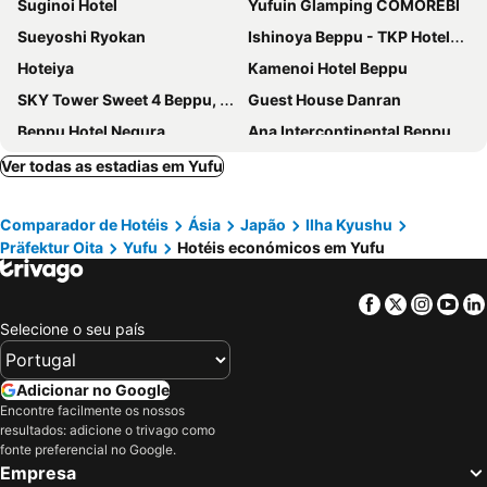
Suginoi Hotel
Yufuin Glamping COMOREBI
Sueyoshi Ryokan
Ishinoya Beppu - TKP Hotels & Resorts
Hoteiya
Kamenoi Hotel Beppu
SKY Tower Sweet 4 Beppu, Resort Love Hotel
Guest House Danran
Beppu Hotel Negura
Ana Intercontinental Beppu Resort & Spa By Ihg
Ver todas as estadias em Yufu
Comparador de Hotéis
Ásia
Japão
Ilha Kyushu
Präfektur Oita
Yufu
Hotéis económicos em Yufu
Facebook
Twitter
Insta
Yo
Selecione o seu país
Adicionar no Google
Encontre facilmente os nossos
resultados: adicione o trivago como
fonte preferencial no Google.
Empresa