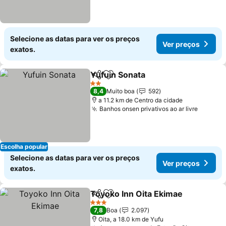
Selecione as datas para ver os preços
Ver preços
exatos.
Yufuin Sonata
Partilhar
Adicionar aos favoritos
Ver preços
2 Estrelas
8,4
Muito boa
592
a 11.2 km de Centro da cidade
Banhos onsen privativos ao ar livre
Ver pr
Escolha popular
Selecione as datas para ver os preços
Ver preços
exatos.
Toyoko Inn Oita Ekimae
Partilhar
Adicionar aos favoritos
Ve
3 Estrelas
7,8
Boa
2.097
Oita, a 18.0 km de Yufu