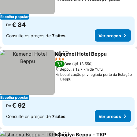
Ver pr
Escolha popular
€ 84
De
Consulte os preços de
7 sites
Ver preços
Kamenoi Hotel Beppu
Partilhar
Adicionar aos favoritos
Ver 
3 Estrelas
7,7
Boa
13.550
Beppu, a 12.7 km de Yufu
Localização privilegiada perto da Estação
Beppu
Escolha popular
€ 92
De
Consulte os preços de
7 sites
Ver preços
Ishinoya Beppu - TKP