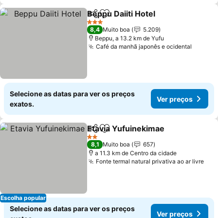
Beppu Daiiti Hotel
Partilhar
Adicionar aos favoritos
Ver preç
3 Estrelas
8,4
Muito boa
5.209
Beppu, a 13.2 km de Yufu
Café da manhã japonês e ocidental
Ver pr
Selecione as datas para ver os preços
Ver preços
exatos.
Etavia Yufuinekimae
Partilhar
Adicionar aos favoritos
Ver p
2 Estrelas
8,1
Muito boa
657
a 11.3 km de Centro da cidade
Fonte termal natural privativa ao ar livre
Ver
Escolha popular
Selecione as datas para ver os preços
Ver preços