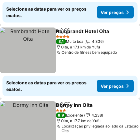
Selecione as datas para ver os preços
Ver preços
exatos.
Rembrandt Hotel Oita
Partilhar
Adicionar aos favoritos
Ver 
4 Estrelas
8,1
Muito boa
4.336
Oita, a 17.1 km de Yufu
Centro de fitness bem equipado
Ver preço
Selecione as datas para ver os preços
Ver preços
exatos.
Dormy Inn Oita
Partilhar
Adicionar aos favoritos
Ver preços
3 Estrelas
8,9
Excelente
4.238
Oita, a 17.7 km de Yufu
Localização privilegiada ao lado da Estação
Oita