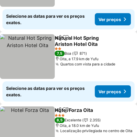
Selecione as datas para ver os preços
Ver preços
exatos.
Natural Hot Spring
Partilhar
Adicionar aos favoritos
Ariston Hotel Oita
Ver preços
2 Estrelas
7,5
Boa
871
Oita, a 17.9 km de Yufu
Quartos com vista para a cidade
Ver preç
Selecione as datas para ver os preços
Ver preços
exatos.
Hotel Forza Oita
Partilhar
Adicionar aos favoritos
Ver preço
3 Estrelas
8,5
Excelente
2.355
Oita, a 18.0 km de Yufu
Localização privilegiada no centro de Oita
V