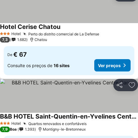
Hotel Cerise Chatou
Ver preços
Hotel
Perto do distrito comercial de La Defense
Ver preços
3 Estrelas
7,3
1.682
Chatou
€ 67
De
Consulte os preços de
16 sites
Ver preços
Partilhar
Ad
B&B HOTEL Saint-Quentin-en-Yvelines Centre Gare
Ver preços
Hotel
Quartos renovados e confortáveis
Ver preços
3 Estrelas
7,9
Boa
1.393
Montigny-le-Bretonneux