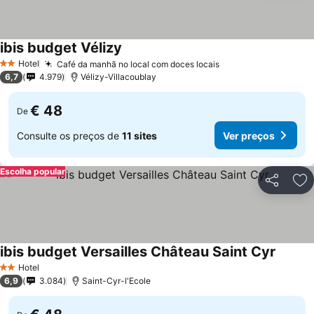
ibis budget Vélizy
Ver preços
Hotel
Café da manhã no local com doces locais
Ver preços
2 Estrelas
6,7
4.979
Vélizy-Villacoublay
€ 48
De
Consulte os preços de
11 sites
Ver preços
Escolha popular
Partilhar
Ad
ibis budget Versailles Château Saint Cyr
Ver pr
Hotel
2 Estrelas
6,9
3.084
Saint-Cyr-l'Ecole