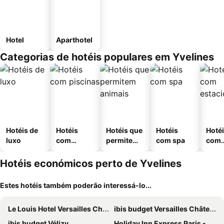
Hotel
Aparthotel
Categorias de hotéis populares em Yvelines
Hotéis de
Hotéis
Hotéis que
Hotéis
Hoté
luxo
com
permitem
com spa
com
piscinas
animais
esta
ment
Hotéis económicos perto de Yvelines
Estes hotéis também poderão interessá-lo...
Le Louis Hotel Versailles Château - MGallery Collection
ibis budget Versailles Château Saint Cyr
ibis budget Vélizy
Holiday Inn Express Paris - Velizy By Ihg