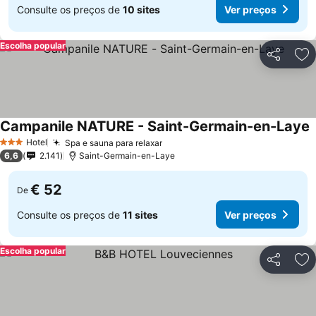
Consulte os preços de
10 sites
Ver preços
Escolha popular
Partilhar
Ad
Campanile NATURE - Saint-Germain-en-Laye
V
Hotel
Spa e sauna para relaxar
Ver preços
3 Estrelas
6,6
2.141
Saint-Germain-en-Laye
€ 52
De
Consulte os preços de
11 sites
Ver preços
Escolha popular
Partilhar
Ad