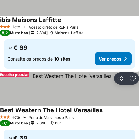
ibis Maisons Laffitte
Ver preços
Hotel
Acesso direto de RER a Paris
Ver preços
3 Estrelas
8,2
Muito boa
2.894
Maisons-Laffitte
€ 69
De
Consulte os preços de
10 sites
Ver preços
Escolha popular
Partilhar
Ad
Best Western The Hotel Versailles
Ver preços
Hotel
Perto de Versalhes e Paris
Ver preços
3 Estrelas
8,1
Muito boa
2.390
Buc
€ 69
De