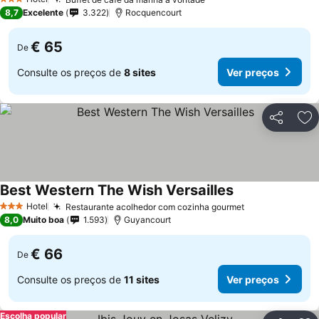
Ver preços
3 Estrelas
8,7
Excelente
3.322
Rocquencourt
€ 65
De
Consulte os preços de
8 sites
Ver preços
Partilhar
Ad
Best Western The Wish Versailles
Ver preços
Hotel
Restaurante acolhedor com cozinha gourmet
Ver preços
3 Estrelas
8,0
Muito boa
1.593
Guyancourt
€ 66
De
Consulte os preços de
11 sites
Ver preços
Escolha popular