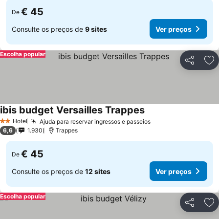
€ 45
De
Consulte os preços de
9 sites
Ver preços
Escolha popular
Partilhar
Ad
ibis budget Versailles Trappes
Ver preços
Hotel
Ajuda para reservar ingressos e passeios
Ver preços
2 Estrelas
6,6
1.930
Trappes
€ 45
De
Consulte os preços de
12 sites
Ver preços
Escolha popular
Partilhar
Ad