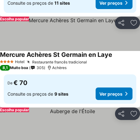
Consulte os preços de
11 sites
Ver preços
Escolha popular
Partilhar
Ad
Mercure Achères St Germain en Laye
Ver preços
Hotel
Restaurante francês tradicional
Ver preços
4 Estrelas
8,1
Muito boa
305
Achères
€ 70
De
Consulte os preços de
9 sites
Ver preços
Escolha popular
Partilhar
Ad