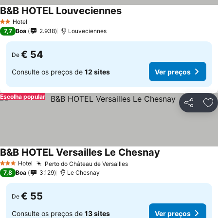
B&B HOTEL Louveciennes
Ver preços
Hotel
2 Estrelas
7,7
Boa
2.938
Louveciennes
€ 54
De
Consulte os preços de
12 sites
Ver preços
Escolha popular
Partilhar
Ad
B&B HOTEL Versailles Le Chesnay
Ver preços
Hotel
Perto do Château de Versailles
Ver preços
3 Estrelas
7,8
Boa
3.129
Le Chesnay
€ 55
De
Consulte os preços de
13 sites
Ver preços