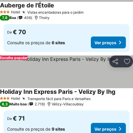
Auberge de l'Étoile
Ver preços
Hotel
Vistas encantadoras para o jardim
Ver preços
3 Estrelas
7,8
Boa
406
Thoiry
€ 70
De
Consulte os preços de
6 sites
Ver preços
Escolha popular
Partilhar
Ad
Holiday Inn Express Paris - Velizy By Ihg
Ver pre
Hotel
Transporte fácil para Paris e Versalhes
Ver preços
3 Estrelas
8,3
Muito boa
2.716
Vélizy-Villacoublay
€ 71
De
Consulte os preços de
9 sites
Ver preços