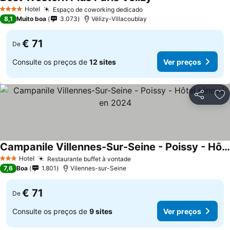
Ver preços
Hotel
Espaço de coworking dedicado
Ver preços
4 Estrelas
8,1
Muito boa
3.073
Vélizy-Villacoublay
€ 71
De
Consulte os preços de
12 sites
Ver preços
Partilhar
Ad
Campanile Villennes-Sur-Seine - Poissy - Hôtel rénové en 2024
Ver preços
Hotel
Restaurante buffet à vontade
Ver preços
3 Estrelas
7,6
Boa
1.801
Vilennes-sur-Seine
€ 71
De
Consulte os preços de
9 sites
Ver preços