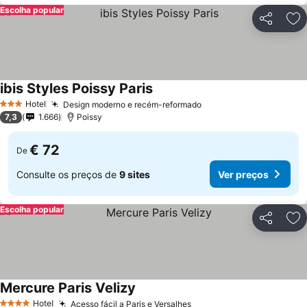
Escolha popular
Partilhar
Ad
ibis Styles Poissy Paris
Ver preços
Hotel
Design moderno e recém-reformado
Ver preços
3 Estrelas
7,3
1.666
Poissy
€ 72
De
Consulte os preços de
9 sites
Ver preços
Escolha popular
Partilhar
Ad
Mercure Paris Velizy
Ver preços
Hotel
Acesso fácil a Paris e Versalhes
Ver preços