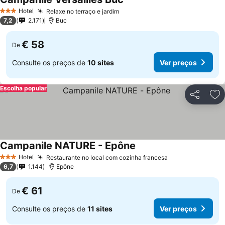
Ver preços
Hotel
Relaxe no terraço e jardim
Ver preços
3 Estrelas
7,2
2.171
Buc
€ 58
De
Consulte os preços de
10 sites
Ver preços
Escolha popular
Partilhar
Ad
Campanile NATURE - Epône
Ver preços
Hotel
Restaurante no local com cozinha francesa
Ver preços
3 Estrelas
6,7
1.144
Epône
€ 61
De
Consulte os preços de
11 sites
Ver preços