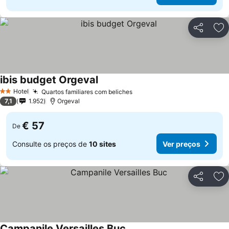
Partilhar
Ad
ibis budget Orgeval
Ver preços
Hotel
Quartos familiares com beliches
Ver preços
2 Estrelas
7,1
1.952
Orgeval
€ 57
De
Consulte os preços de
10 sites
Ver preços
Partilhar
Ad
Campanile Versailles Buc