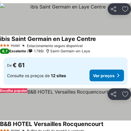
Partilhar
Ad
ibis Saint Germain en Laye Centre
Ver preços
Hotel
Estacionamento seguro disponível
Ver preços
3 Estrelas
8,7
Excelente
1.789
Saint-Germain-en-Laye
€ 61
De
Consulte os preços de
12 sites
Ver preços
Escolha popular
Partilhar
Ad
B&B HOTEL Versailles Rocquencourt
Ver preços
Hotel
Buffet de café da manhã à vontade