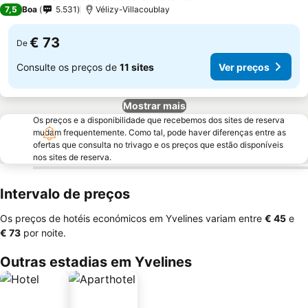
4 Estrelas
7,5
Boa
5.531
Vélizy-Villacoublay
€ 73
De
Consulte os preços de
11 sites
Ver preços
Mostrar mais
Os preços e a disponibilidade que recebemos dos sites de reserva
mudam frequentemente. Como tal, pode haver diferenças entre as
ofertas que consulta no trivago e os preços que estão disponíveis
nos sites de reserva.
Intervalo de preços
Os preços de hotéis económicos em Yvelines variam entre
‎€ 45
e
‎€ 73
por noite.
Outras estadias em Yvelines