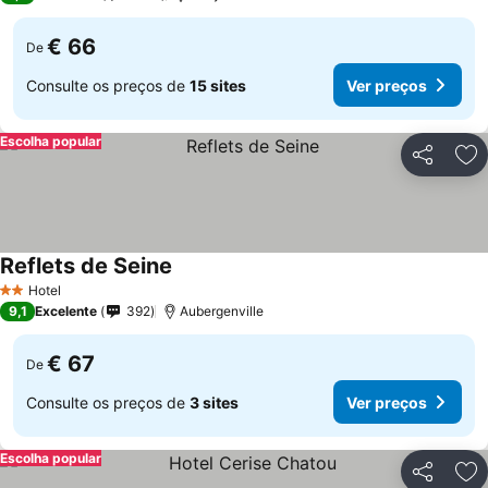
€ 66
De
Consulte os preços de
15 sites
Ver preços
Escolha popular
Partilhar
Ad
Reflets de Seine
Ver preços
Hotel
2 Estrelas
9,1
Excelente
392
Aubergenville
€ 67
De
Consulte os preços de
3 sites
Ver preços
Escolha popular
Partilhar
Ad