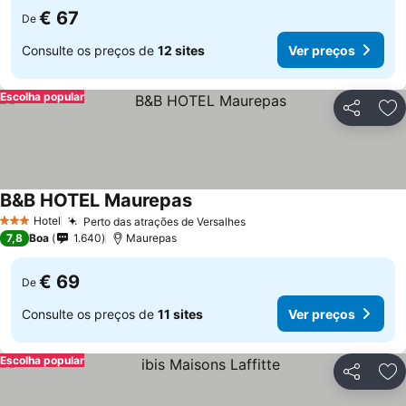
€ 67
De
Consulte os preços de
12 sites
Ver preços
Escolha popular
Partilhar
Ad
B&B HOTEL Maurepas
Ver preços
Hotel
Perto das atrações de Versalhes
Ver preços
3 Estrelas
7,8
Boa
1.640
Maurepas
€ 69
De
Consulte os preços de
11 sites
Ver preços
Escolha popular
Partilhar
Ad