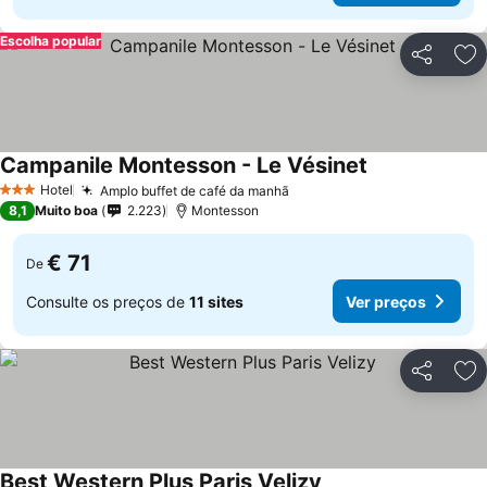
Escolha popular
Partilhar
Ad
Campanile Montesson - Le Vésinet
Ver preços
Hotel
Amplo buffet de café da manhã
Ver preços
3 Estrelas
8,1
Muito boa
2.223
Montesson
€ 71
De
Consulte os preços de
11 sites
Ver preços
Partilhar
Ad
Best Western Plus Paris Velizy