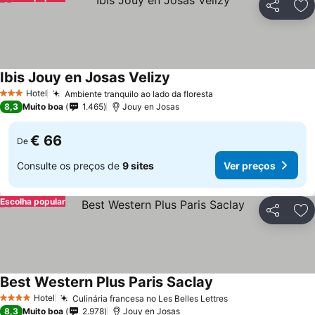
Partilhar
Ad
Ibis Jouy en Josas Velizy
Ver preços
Hotel
Ambiente tranquilo ao lado da floresta
Ver preços
3 Estrelas
8,3
Muito boa
1.465
Jouy en Josas
€ 66
De
Consulte os preços de
9 sites
Ver preços
Escolha popular
Partilhar
Ad
Best Western Plus Paris Saclay
Ver preços
Hotel
Culinária francesa no Les Belles Lettres
Ver preços
4 Estrelas
8,3
Muito boa
2.978
Jouy en Josas