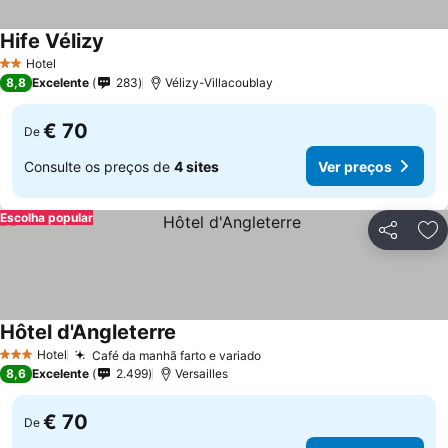
Hife Vélizy
Ver preços
Hotel
2 Estrelas
8,8
Excelente
283
Vélizy-Villacoublay
€ 70
De
Consulte os preços de
4 sites
Ver preços
Escolha popular
Partilhar
Ad
Hôtel d'Angleterre
Ver preços
Hotel
Café da manhã farto e variado
Ver preços
3 Estrelas
8,6
Excelente
2.499
Versailles
€ 70
De