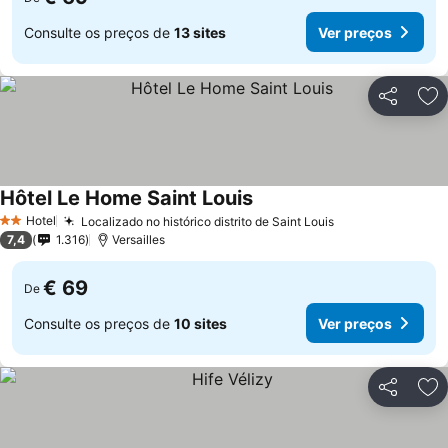
Consulte os preços de
13 sites
Ver preços
Partilhar
Ad
Hôtel Le Home Saint Louis
Ver preços
Hotel
Localizado no histórico distrito de Saint Louis
Ver preços
2 Estrelas
7,4
1.316
Versailles
€ 69
De
Consulte os preços de
10 sites
Ver preços
Partilhar
Ad