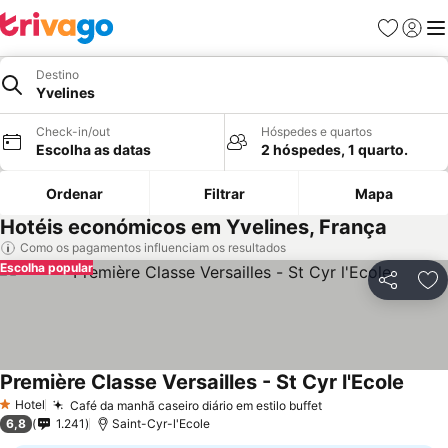
Favoritos
Iniciar
Me
Destino
Yvelines
Check-in/out
Hóspedes e quartos
Escolha as datas
2 hóspedes, 1 quarto.
Ordenar
Filtrar
Mapa
Hotéis económicos em Yvelines, França
Como os pagamentos influenciam os resultados
Escolha popular
Partilhar
Ad
Première Classe Versailles - St Cyr l'Ecole
Ver p
Hotel
Café da manhã caseiro diário em estilo buffet
Ver preços
1 Estrelas
6,8
1.241
Saint-Cyr-l'Ecole