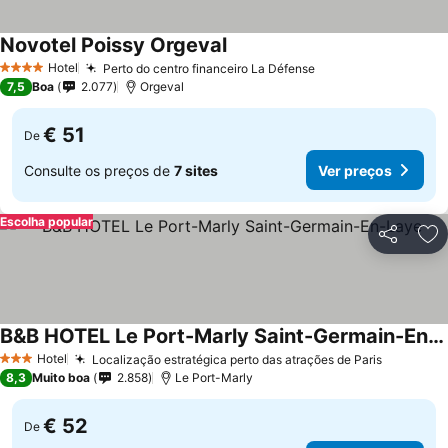
Novotel Poissy Orgeval
Ver preços
Hotel
Perto do centro financeiro La Défense
Ver preços
4 Estrelas
7,5
Boa
2.077
Orgeval
€ 51
De
Consulte os preços de
7 sites
Ver preços
Escolha popular
Partilhar
Ad
B&B HOTEL Le Port-Marly Saint-Germain-En-Laye
Ver preços
Hotel
Localização estratégica perto das atrações de Paris
Ver preç
3 Estrelas
8,3
Muito boa
2.858
Le Port-Marly
€ 52
De