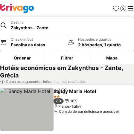
Favoritos
Iniciar
Me
Destino
Zakynthos - Zante
Check-in/out
Hóspedes e quartos
Escolha as datas
2 hóspedes, 1 quarto.
Ordenar
Filtrar
Mapa
Hotéis económicos em Zakynthos - Zante,
Grécia
Como os pagamentos influenciam os resultados
Sandy Maria Hotel
Partilhar
Adicionar aos favoritos
2 Estrelas
7,3
167
Planos-Tsilivi
Comida de bar deliciosa e acessível