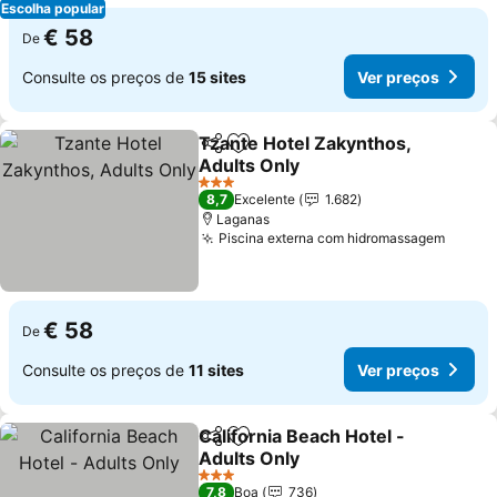
Escolha popular
€ 58
De
Consulte os preços de
15 sites
Ver preços
Tzante Hotel Zakynthos,
Partilhar
Adicionar aos favoritos
Adults Only
3 Estrelas
8,7
Excelente
1.682
Laganas
Piscina externa com hidromassagem
€ 58
De
Consulte os preços de
11 sites
Ver preços
California Beach Hotel -
Partilhar
Adicionar aos favoritos
Adults Only
3 Estrelas
7,8
Boa
736