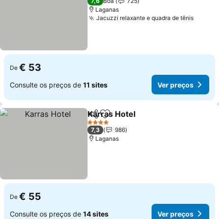
7,6
Boa
725
Laganas
Jacuzzi relaxante e quadra de tênis
€ 53
De
Consulte os preços de
11 sites
Ver preços
Karras Hotel
Partilhar
Adicionar aos favoritos
4 Estrelas
7,3
986
Laganas
€ 55
De
Consulte os preços de
14 sites
Ver preços