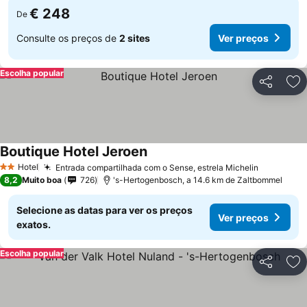
€ 248
De
Consulte os preços de
2 sites
Ver preços
Escolha popular
Partilhar
Ad
Boutique Hotel Jeroen
Hotel
Entrada compartilhada com o Sense, estrela Michelin
2 Estrelas
8,2
Muito boa
726
's-Hertogenbosch, a 14.6 km de Zaltbommel
Selecione as datas para ver os preços
Ver preços
exatos.
Escolha popular
Partilhar
Ad