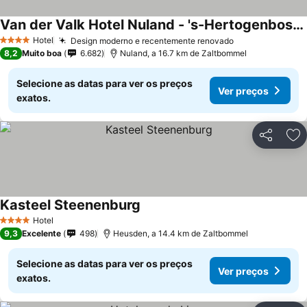
Van der Valk Hotel Nuland - 's-Hertogenbosch
Hotel
Design moderno e recentemente renovado
4 Estrelas
8,2
Muito boa
6.682
Nuland, a 16.7 km de Zaltbommel
Selecione as datas para ver os preços
Ver preços
exatos.
Partilhar
Ad
Kasteel Steenenburg
Hotel
4 Estrelas
9,3
Excelente
498
Heusden, a 14.4 km de Zaltbommel
Selecione as datas para ver os preços
Ver preços
exatos.