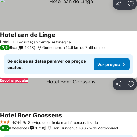
Partilhar
Ad
Hotel aan de Linge
Hotel
Localização central estratégica
7,9
Boa
1.013
Gorinchem, a 14.9 km de Zaltbommel
Selecione as datas para ver os preços
Ver preços
exatos.
Escolha popular
Partilhar
Ad
Hotel Boer Goossens
Hotel
Serviço de café da manhã personalizado
3 Estrelas
8,5
Excelente
1.718
Den Dungen, a 18.6 km de Zaltbommel