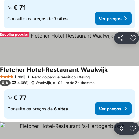
€ 71
De
Consulte os preços de
7 sites
Ver preços
Escolha popular
Partilhar
Ad
Fletcher Hotel-Restaurant Waalwijk
Hotel
Perto do parque temático Efteling
4 Estrelas
6,8
4.658
Waalwijk, a 19.1 km de Zaltbommel
€ 77
De
Consulte os preços de
6 sites
Ver preços
Partilhar
Ad