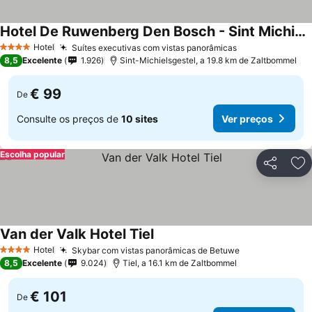
Hotel De Ruwenberg Den Bosch - Sint Michielsgestel
Hotel
Suítes executivas com vistas panorâmicas
4 Estrelas
8,5
Excelente
1.926
Sint-Michielsgestel, a 19.8 km de Zaltbommel
€ 99
De
Consulte os preços de
10 sites
Ver preços
Escolha popular
Partilhar
Ad
Van der Valk Hotel Tiel
Hotel
Skybar com vistas panorâmicas de Betuwe
4 Estrelas
8,5
Excelente
9.024
Tiel, a 16.1 km de Zaltbommel
€ 101
De