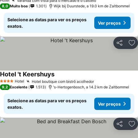
Hotel
Varanda com vista para o mercado e o castelo
8,0
Muito boa
1.301
Wijk bij Duurstede, a 19.0 km de Zaltbommel
Selecione as datas para ver os preços
Ver preços
exatos.
Partilhar
Ad
Hotel 't Keershuys
Hotel
Hotel boutique com bistrô acolhedor
4 Estrelas
9,2
Excelente
1.513
's-Hertogenbosch, a 14.2 km de Zaltbommel
Selecione as datas para ver os preços
Ver preços
exatos.
Partilhar
Ad