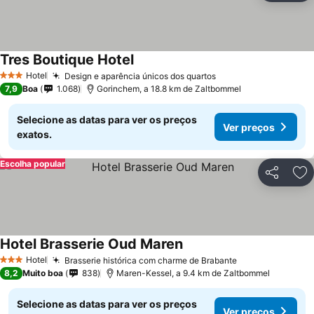
Tres Boutique Hotel
Hotel
Design e aparência únicos dos quartos
3 Estrelas
7,9
Boa
1.068
Gorinchem, a 18.8 km de Zaltbommel
Selecione as datas para ver os preços
Ver preços
exatos.
Escolha popular
Partilhar
Ad
Hotel Brasserie Oud Maren
Hotel
Brasserie histórica com charme de Brabante
3 Estrelas
8,2
Muito boa
838
Maren-Kessel, a 9.4 km de Zaltbommel
Selecione as datas para ver os preços
Ver preços