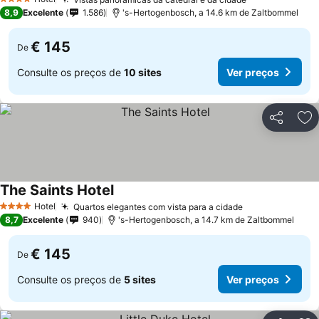
4 Estrelas
8,9
Excelente
1.586
's-Hertogenbosch, a 14.6 km de Zaltbommel
€ 145
De
Consulte os preços de
10 sites
Ver preços
Partilhar
Ad
The Saints Hotel
Hotel
Quartos elegantes com vista para a cidade
4 Estrelas
8,7
Excelente
940
's-Hertogenbosch, a 14.7 km de Zaltbommel
€ 145
De
Consulte os preços de
5 sites
Ver preços