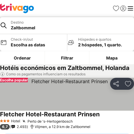
Favoritos
Iniciar
Me
Destino
Zaltbommel
Check-in/out
Hóspedes e quartos
Escolha as datas
2 hóspedes, 1 quarto.
Ordenar
Filtrar
Mapa
Hotéis económicos em Zaltbommel, Holanda
Como os pagamentos influenciam os resultados
Escolha popular
Partilhar
Ad
Fletcher Hotel-Restaurant Prinsen
Hotel
Perto de 's-Hertogenbosch
3 Estrelas
6,7
2.493
Vlijmen, a 12.9 km de Zaltbommel