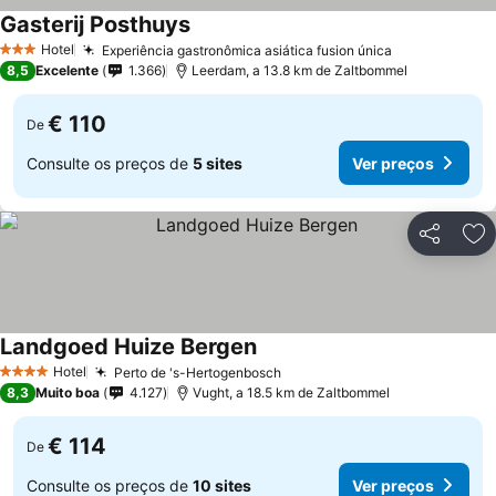
Gasterij Posthuys
Hotel
Experiência gastronômica asiática fusion única
3 Estrelas
8,5
Excelente
1.366
Leerdam, a 13.8 km de Zaltbommel
€ 110
De
Consulte os preços de
5 sites
Ver preços
Partilhar
Ad
Landgoed Huize Bergen
Hotel
Perto de 's-Hertogenbosch
4 Estrelas
8,3
Muito boa
4.127
Vught, a 18.5 km de Zaltbommel
€ 114
De
Consulte os preços de
10 sites
Ver preços