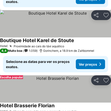
exatos.
Partilhar
Ad
Boutique Hotel Karel de Stoute
Hotel
Proximidade ao cais do táxi aquático
8,4
Muito boa
1.059
Gorinchem, a 18.9 km de Zaltbommel
Selecione as datas para ver os preços
Ver preços
exatos.
Escolha popular
Partilhar
Ad
Hotel Brasserie Florian