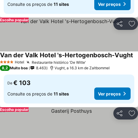
Consulte os preços de
11 sites
Ver preços
Escolha popular
Partilhar
Ad
Van der Valk Hotel 's-Hertogenbosch-Vught
Hotel
Restaurante histórico 'De Witte'
4 Estrelas
8,2
Muito boa
8.463
Vught, a 16.3 km de Zaltbommel
€ 103
De
Consulte os preços de
11 sites
Ver preços
Escolha popular
Partilhar
Ad