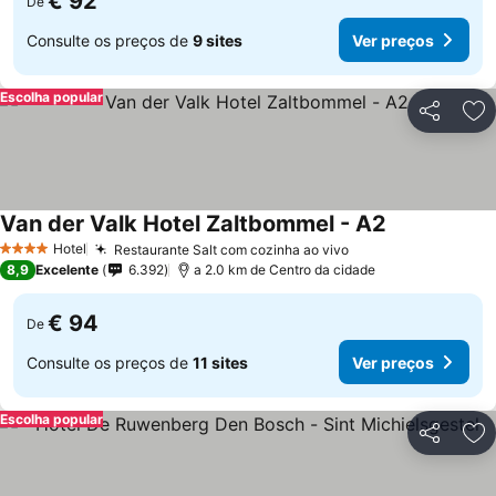
€ 92
De
Consulte os preços de
9 sites
Ver preços
Escolha popular
Partilhar
Ad
Van der Valk Hotel Zaltbommel - A2
Hotel
Restaurante Salt com cozinha ao vivo
4 Estrelas
8,9
Excelente
6.392
a 2.0 km de Centro da cidade
€ 94
De
Consulte os preços de
11 sites
Ver preços
Escolha popular
Partilhar
Ad