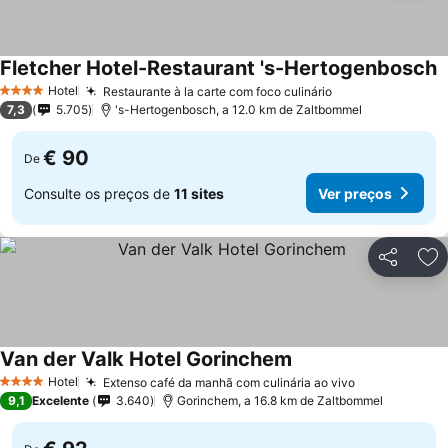
Fletcher Hotel-Restaurant 's-Hertogenbosch
Hotel
Restaurante à la carte com foco culinário
4 Estrelas
7,3
5.705
's-Hertogenbosch, a 12.0 km de Zaltbommel
€ 90
De
Consulte os preços de
11 sites
Ver preços
Partilhar
Ad
Van der Valk Hotel Gorinchem
Hotel
Extenso café da manhã com culinária ao vivo
4 Estrelas
9,1
Excelente
3.640
Gorinchem, a 16.8 km de Zaltbommel