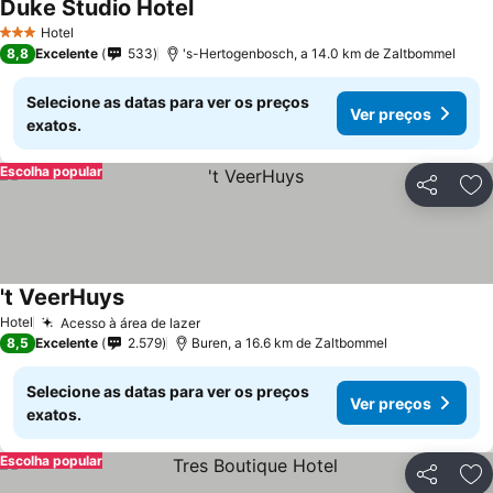
Duke Studio Hotel
Hotel
3 Estrelas
8,8
Excelente
533
's-Hertogenbosch, a 14.0 km de Zaltbommel
Selecione as datas para ver os preços
Ver preços
exatos.
Escolha popular
Partilhar
Ad
't VeerHuys
Hotel
Acesso à área de lazer
8,5
Excelente
2.579
Buren, a 16.6 km de Zaltbommel
Selecione as datas para ver os preços
Ver preços
exatos.
Escolha popular
Partilhar
Ad