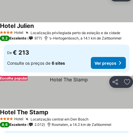
Hotel Julien
Hotel
Localização privilegiada perto da estação e da cidade
4 Estrelas
9,2
Excelente
977
's-Hertogenbosch, a 14.1 km de Zaltbommel
€ 213
De
Consulte os preços de
6 sites
Ver preços
Escolha popular
Partilhar
Ad
Hotel The Stamp
Hotel
Localização central em Den Bosch
4 Estrelas
8,6
Excelente
2.012
Rosmalen, a 14.2 km de Zaltbommel