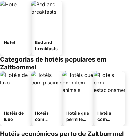
Hotel
Bed and
breakfasts
Categorias de hotéis populares em
Zaltbommel
Hotéis de
Hotéis
Hotéis que
Hotéis
luxo
com
permitem
com
piscinas
animais
estaciona
mento
Hotéis económicos perto de Zaltbommel