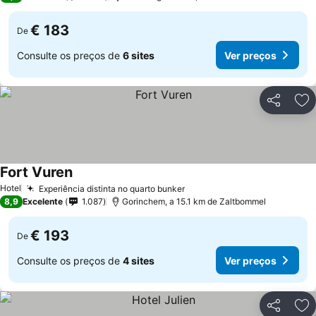
€ 183
De
Consulte os preços de
6 sites
Ver preços
Partilhar
Ad
Fort Vuren
Hotel
Experiência distinta no quarto bunker
8,9
Excelente
1.087
Gorinchem, a 15.1 km de Zaltbommel
€ 193
De
Consulte os preços de
4 sites
Ver preços
Partilhar
Ad