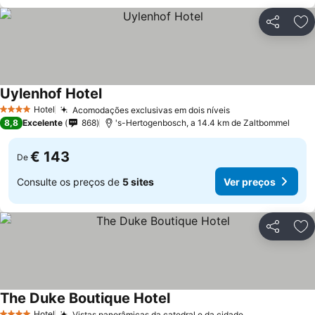
Partilhar
Ad
Uylenhof Hotel
Hotel
Acomodações exclusivas em dois níveis
4 Estrelas
8,8
Excelente
868
's-Hertogenbosch, a 14.4 km de Zaltbommel
€ 143
De
Consulte os preços de
5 sites
Ver preços
Partilhar
Ad
The Duke Boutique Hotel
Hotel
Vistas panorâmicas da catedral e da cidade