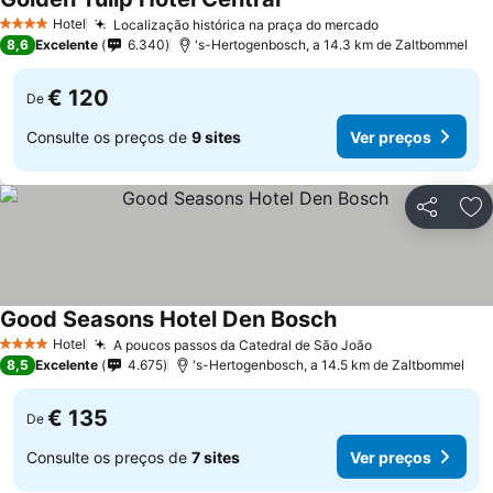
Hotel
Localização histórica na praça do mercado
4 Estrelas
8,6
Excelente
6.340
's-Hertogenbosch, a 14.3 km de Zaltbommel
€ 120
De
Consulte os preços de
9 sites
Ver preços
Partilhar
Ad
Good Seasons Hotel Den Bosch
Hotel
A poucos passos da Catedral de São João
4 Estrelas
8,5
Excelente
4.675
's-Hertogenbosch, a 14.5 km de Zaltbommel
€ 135
De
Consulte os preços de
7 sites
Ver preços