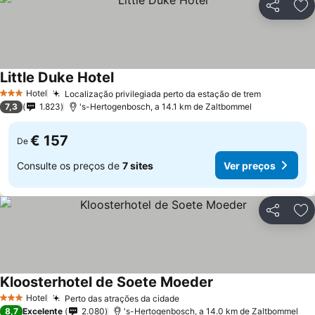
Partilhar
Ad
Little Duke Hotel
Hotel
Localização privilegiada perto da estação de trem
3 Estrelas
7,3
1.823
's-Hertogenbosch, a 14.1 km de Zaltbommel
€ 157
De
Consulte os preços de
7 sites
Ver preços
Partilhar
Ad
Kloosterhotel de Soete Moeder
Hotel
Perto das atrações da cidade
3 Estrelas
8,7
Excelente
2.080
's-Hertogenbosch, a 14.0 km de Zaltbommel