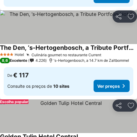
Partilhar
Ad
The Den, ‘s-Hertogenbosch, a Tribute Portfolio Hotel
Hotel
Culinária gourmet no restaurante Current
4 Estrelas
8,6
Excelente
4.226
's-Hertogenbosch, a 14.7 km de Zaltbommel
€ 117
De
Consulte os preços de
10 sites
Ver preços
Escolha popular
Partilhar
Ad
Golden Tulip Hotel Central