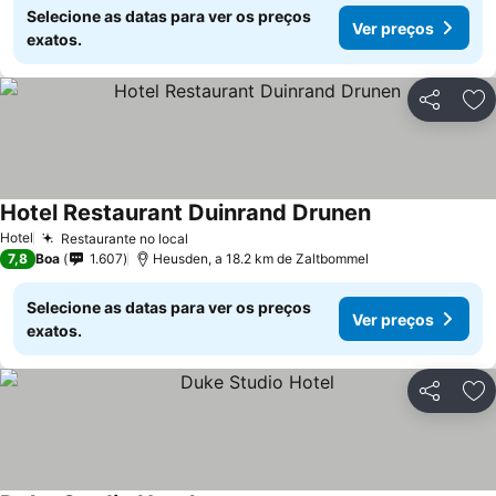
Selecione as datas para ver os preços
Ver preços
exatos.
Partilhar
Ad
Hotel Restaurant Duinrand Drunen
Hotel
Restaurante no local
7,8
Boa
1.607
Heusden, a 18.2 km de Zaltbommel
Selecione as datas para ver os preços
Ver preços
exatos.
Partilhar
Ad