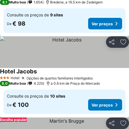
8,1
Muito boa
1.654
Bredene, a 16.5 km de Zedelgem
Consulte os preços de
9 sites
€ 98
Ver preços
De
Partilhar
Ad
Hotel Jacobs
Hotel
Opções de quartos familiares interligados
3 Estrelas
8,0
Muito boa
4.225
a 0.6 km de Praça do Mercado
Consulte os preços de
10 sites
€ 100
Ver preços
De
Escolha popular
Partilhar
Ad