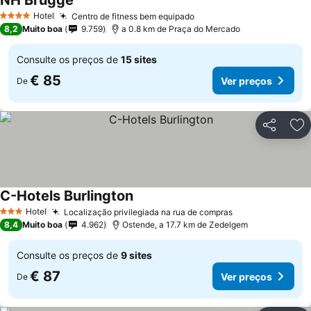
NH Brugge
Hotel
Centro de fitness bem equipado
4 Estrelas
8,2
Muito boa
9.759
a 0.8 km de Praça do Mercado
Consulte os preços de
15 sites
€ 85
Ver preços
De
Partilhar
Ad
C-Hotels Burlington
Hotel
Localização privilegiada na rua de compras
3 Estrelas
8,4
Muito boa
4.962
Ostende, a 17.7 km de Zedelgem
Consulte os preços de
9 sites
€ 87
Ver preços
De