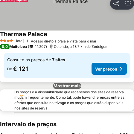
Partilhar
Ad
Thermae Palace
Hotel
Acesso direto à praia e vista para o mar
4 Estrelas
8,0
Muito boa
11.207
Ostende, a 18.7 km de Zedelgem
Consulte os preços de
7 sites
€ 121
Ver preços
De
Mostrar mais
Os preços e a disponibilidade que recebemos dos sites de reserva
mudam frequentemente. Como tal, pode haver diferenças entre as
ofertas que consulta no trivago e os preços que estão disponíveis
nos sites de reserva.
Intervalo de preços