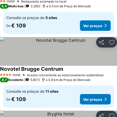
Hotel
Restaurante aclamado no local
2 Estrelas
8,4
Muito boa
3.280
a 0.5 km de Praça do Mercado
Consulte os preços de
5 sites
€ 109
Ver preços
De
Partilhar
Ad
Novotel Brugge Centrum
Hotel
Acesso conveniente ao estacionamento subterrâneo
4 Estrelas
8,7
Excelente
5.807
a 0.8 km de Praça do Mercado
Consulte os preços de
11 sites
€ 109
Ver preços
De