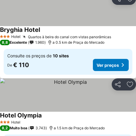
Partilhar
Ad
Bryghia Hotel
Hotel
Quartos à beira do canal com vistas panorâmicas
3 Estrelas
8,8
Excelente
1.960
a 0.5 km de Praça do Mercado
Consulte os preços de
10 sites
€ 110
Ver preços
De
Partilhar
Ad
Hotel Olympia
Hotel
3 Estrelas
8,2
Muito boa
3.743
a 1.5 km de Praça do Mercado