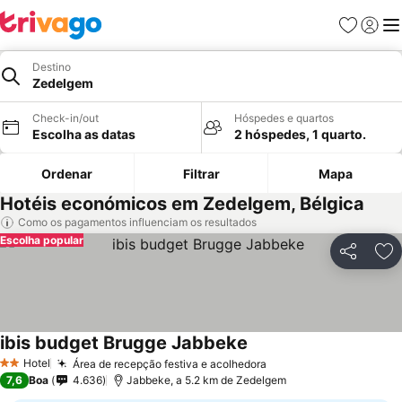
Favoritos
Iniciar
Me
Destino
Zedelgem
Check-in/out
Hóspedes e quartos
Escolha as datas
2 hóspedes, 1 quarto.
Ordenar
Filtrar
Mapa
Hotéis económicos em Zedelgem, Bélgica
Como os pagamentos influenciam os resultados
Escolha popular
Partilhar
Ad
ibis budget Brugge Jabbeke
Hotel
Área de recepção festiva e acolhedora
2 Estrelas
7,6
Boa
4.636
Jabbeke, a 5.2 km de Zedelgem