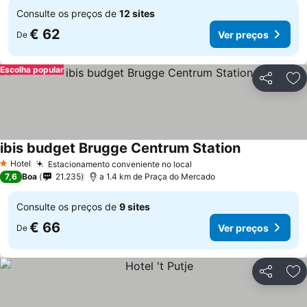
Consulte os preços de
12 sites
€ 62
Ver preços
De
Escolha popular
Partilhar
Ad
ibis budget Brugge Centrum Station
Hotel
Estacionamento conveniente no local
1 Estrelas
7,6
Boa
21.235
a 1.4 km de Praça do Mercado
Consulte os preços de
9 sites
€ 66
Ver preços
De
Partilhar
Ad