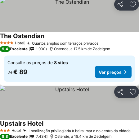
Partilhar
Ad
The Ostendian
Hotel
Quartos amplos com terraços privados
4 Estrelas
9,4
Excelente
1.900
Ostende, a 17.5 km de Zedelgem
Consulte os preços de
8 sites
€ 89
Ver preços
De
Partilhar
Ad
Upstairs Hotel
Hotel
Localização privilegiada à beira-mar e no centro da cidade
3 Estrelas
8,8
Excelente
7.434
Ostende, a 18.4 km de Zedelgem