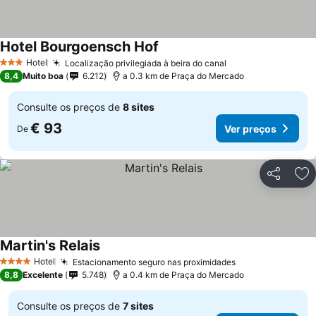
Hotel Bourgoensch Hof
Hotel
Localização privilegiada à beira do canal
3 Estrelas
8,4
Muito boa
6.212
a 0.3 km de Praça do Mercado
Consulte os preços de
8 sites
€ 93
Ver preços
De
Partilhar
Ad
Martin's Relais
Hotel
Estacionamento seguro nas proximidades
4 Estrelas
8,8
Excelente
5.748
a 0.4 km de Praça do Mercado
Consulte os preços de
7 sites