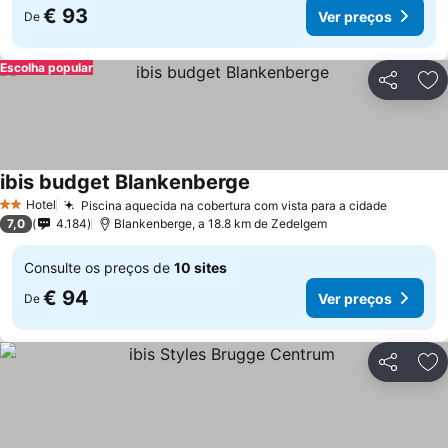
€ 93
Ver preços
De
Escolha popular
Partilhar
Ad
ibis budget Blankenberge
Hotel
Piscina aquecida na cobertura com vista para a cidade
2 Estrelas
7,0
4.184
Blankenberge, a 18.8 km de Zedelgem
Consulte os preços de
10 sites
€ 94
Ver preços
De
Partilhar
Ad