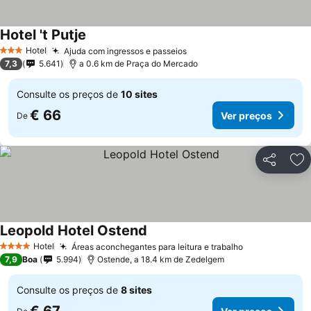
Hotel 't Putje
Hotel
Ajuda com ingressos e passeios
3 Estrelas
7,3
5.641
a 0.6 km de Praça do Mercado
Consulte os preços de
10 sites
€ 66
Ver preços
De
Partilhar
Ad
Leopold Hotel Ostend
Hotel
Áreas aconchegantes para leitura e trabalho
4 Estrelas
7,9
Boa
5.994
Ostende, a 18.4 km de Zedelgem
Consulte os preços de
8 sites