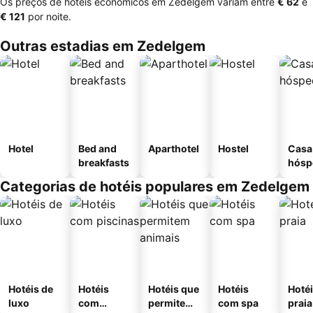
Os preços de hotéis económicos em Zedelgem variam entre
‎€ 62
e
‎€ 121
por noite.
Outras estadias em Zedelgem
Hotel
Bed and
Aparthotel
Hostel
Casa
breakfasts
hósp
Categorias de hotéis populares em Zedelgem
Hotéis de
Hotéis
Hotéis que
Hotéis
Hotéi
luxo
com
permitem
com spa
praia