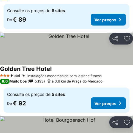
Consulte os preços de
8 sites
€ 89
Ver preços
De
Partilhar
Ad
Golden Tree Hotel
Hotel
Instalações modernas de bem-estar e fitness
3 Estrelas
8,0
Muito boa
5.193
a 0.6 km de Praça do Mercado
Consulte os preços de
5 sites
€ 92
Ver preços
De
Partilhar
Ad