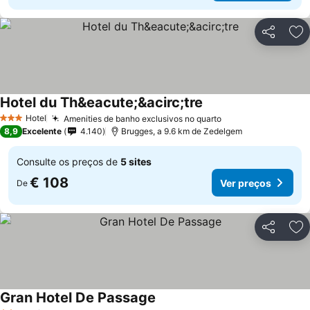
Partilhar
Ad
Hotel du Th&eacute;&acirc;tre
Hotel
Amenities de banho exclusivos no quarto
3 Estrelas
8,9
Excelente
4.140
Brugges, a 9.6 km de Zedelgem
Consulte os preços de
5 sites
€ 108
Ver preços
De
Partilhar
Ad
Gran Hotel De Passage