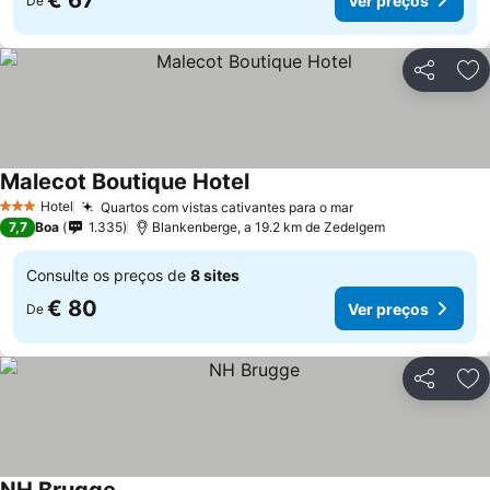
€ 67
Ver preços
De
Partilhar
Ad
Malecot Boutique Hotel
Hotel
Quartos com vistas cativantes para o mar
3 Estrelas
7,7
Boa
1.335
Blankenberge, a 19.2 km de Zedelgem
Consulte os preços de
8 sites
€ 80
Ver preços
De
Partilhar
Ad