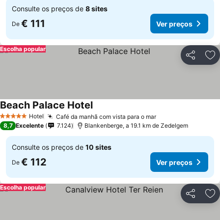
Consulte os preços de
8 sites
€ 111
Ver preços
De
Escolha popular
Partilhar
Ad
Beach Palace Hotel
Hotel
Café da manhã com vista para o mar
5 Estrelas
8,7
Excelente
7.124
Blankenberge, a 19.1 km de Zedelgem
Consulte os preços de
10 sites
€ 112
Ver preços
De
Escolha popular
Partilhar
Ad