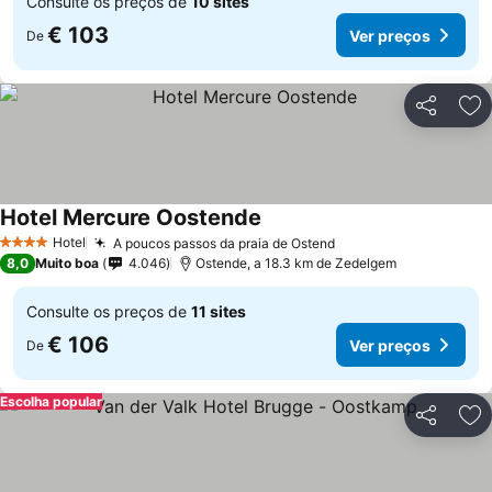
Consulte os preços de
10 sites
€ 103
Ver preços
De
Partilhar
Ad
Hotel Mercure Oostende
Hotel
A poucos passos da praia de Ostend
4 Estrelas
8,0
Muito boa
4.046
Ostende, a 18.3 km de Zedelgem
Consulte os preços de
11 sites
€ 106
Ver preços
De
Escolha popular
Partilhar
Ad