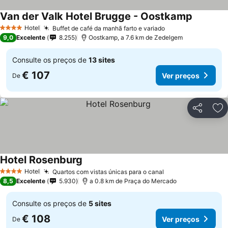
Van der Valk Hotel Brugge - Oostkamp
Hotel
Buffet de café da manhã farto e variado
4 Estrelas
9,0
Excelente
8.255
Oostkamp, a 7.6 km de Zedelgem
Consulte os preços de
13 sites
€ 107
Ver preços
De
Partilhar
Ad
Hotel Rosenburg
Hotel
Quartos com vistas únicas para o canal
4 Estrelas
8,5
Excelente
5.930
a 0.8 km de Praça do Mercado
Consulte os preços de
5 sites
€ 108
Ver preços
De