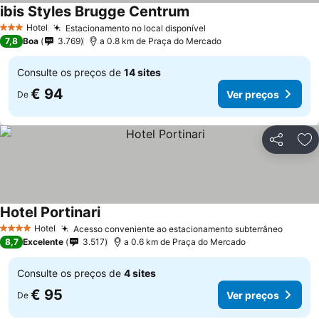
ibis Styles Brugge Centrum
Hotel
Estacionamento no local disponível
3 Estrelas
7,8
Boa
3.769
a 0.8 km de Praça do Mercado
Consulte os preços de
14 sites
€ 94
Ver preços
De
Partilhar
Ad
Hotel Portinari
Hotel
Acesso conveniente ao estacionamento subterrâneo
4 Estrelas
8,7
Excelente
3.517
a 0.6 km de Praça do Mercado
Consulte os preços de
4 sites
€ 95
Ver preços
De