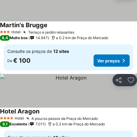
Martin's Brugge
Hotel
Terraço e jardim relaxantes
3 Estrelas
8,4
Muito boa
14.947
a 0.2 km de Praça do Mercado
Consulte os preços de
12 sites
€ 100
Ver preços
De
Partilhar
Ad
Hotel Aragon
Hotel
A poucos passos da Praça do Mercado
4 Estrelas
9,1
Excelente
7.011
a 0.2 km de Praça do Mercado