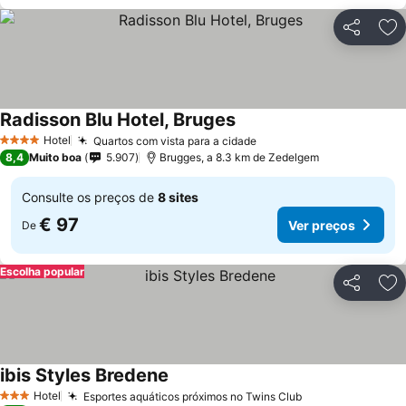
Partilhar
Ad
Radisson Blu Hotel, Bruges
Hotel
Quartos com vista para a cidade
4 Estrelas
8,4
Muito boa
5.907
Brugges, a 8.3 km de Zedelgem
Consulte os preços de
8 sites
€ 97
Ver preços
De
Escolha popular
Partilhar
Ad
ibis Styles Bredene
Hotel
Esportes aquáticos próximos no Twins Club
3 Estrelas