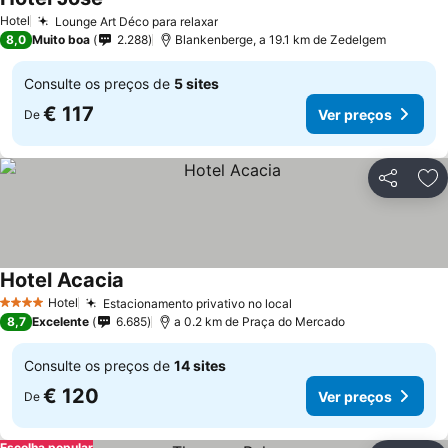
Hotel
Lounge Art Déco para relaxar
8,0
Muito boa
2.288
Blankenberge, a 19.1 km de Zedelgem
Consulte os preços de
5 sites
€ 117
Ver preços
De
Partilhar
Ad
Hotel Acacia
Hotel
Estacionamento privativo no local
4 Estrelas
8,7
Excelente
6.685
a 0.2 km de Praça do Mercado
Consulte os preços de
14 sites
€ 120
Ver preços
De
Escolha popular