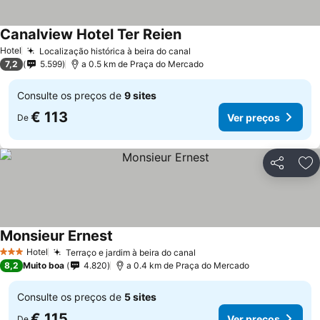
Canalview Hotel Ter Reien
Hotel
Localização histórica à beira do canal
7,2
5.599
a 0.5 km de Praça do Mercado
Consulte os preços de
9 sites
€ 113
Ver preços
De
Partilhar
Ad
Monsieur Ernest
Hotel
Terraço e jardim à beira do canal
3 Estrelas
8,2
Muito boa
4.820
a 0.4 km de Praça do Mercado
Consulte os preços de
5 sites
€ 115
Ver preços
De