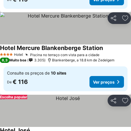
Partilhar
Ad
Hotel Mercure Blankenberge Station
Hotel
Piscina no terraço com vista para a cidade
4 Estrelas
8,3
Muito boa
3.305
Blankenberge, a 18.8 km de Zedelgem
Consulte os preços de
10 sites
€ 116
Ver preços
De
Escolha popular
Partilhar
Ad
Hotel José