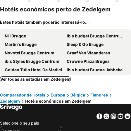
piscinas
animais
Hotéis económicos perto de Zedelgem
Estes hotéis também poderão interessá-lo...
NH Brugge
ibis budget Brugge Centrum Station
Martin's Brugge
Sleep & Go Brugge
Novotel Brugge Centrum
Graaf Van Vlaanderen
ibis Styles Brugge Centrum
Crowne Plaza Bruges
Golden Tulip Hotel De Medici
ibis budget Brugge Jabbeke
Hotel 't Putje
Hotel Bourgoensch Hof
Ver todas as estadias em Zedelgem
Hotel Aragon
Hotel Royal Astrid
Comparador de Hotéis
Europa
Bélgica
Flandres
Hotel Maraboe
Hotel Marcel
Zedelgem
Hotéis económicos em Zedelgem
Grand Hotel Casselbergh
Canalview Hotel Ter Reien
Velotel Brugge
Dukes' Palace Residence
Facebook
Twitter
Insta
Yo
Green Park Hotel Brugge
The Black Swan Hotel
Selecione o seu país
Dukes' Academie Brugge
Vayamundo Oostende