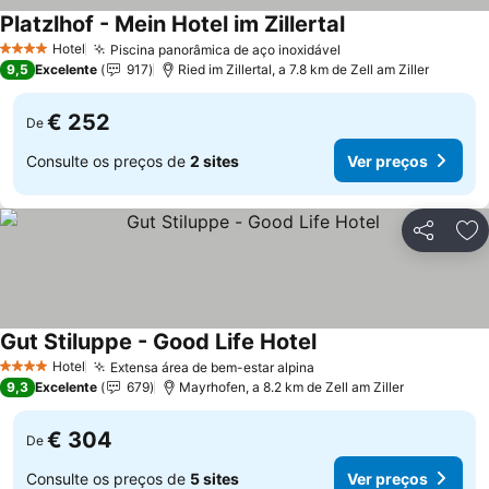
Platzlhof - Mein Hotel im Zillertal
Ver preços
Hotel
Piscina panorâmica de aço inoxidável
Ver preços
4 Estrelas
9,5
Excelente
917
Ried im Zillertal, a 7.8 km de Zell am Ziller
€ 252
De
Consulte os preços de
2 sites
Ver preços
Partilhar
Ad
Gut Stiluppe - Good Life Hotel
Ver preços
Hotel
Extensa área de bem-estar alpina
Ver preços
4 Estrelas
9,3
Excelente
679
Mayrhofen, a 8.2 km de Zell am Ziller
€ 304
De
Consulte os preços de
5 sites
Ver preços