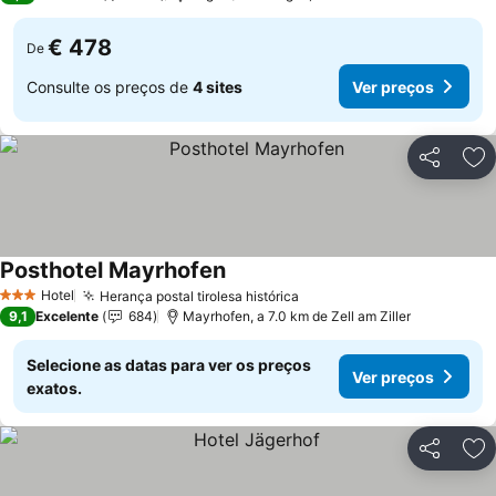
€ 478
De
Consulte os preços de
4 sites
Ver preços
Partilhar
Ad
Posthotel Mayrhofen
Ver preços
Hotel
Herança postal tirolesa histórica
Ver preços
3 Estrelas
9,1
Excelente
684
Mayrhofen, a 7.0 km de Zell am Ziller
Selecione as datas para ver os preços
Ver preços
exatos.
Partilhar
Ad