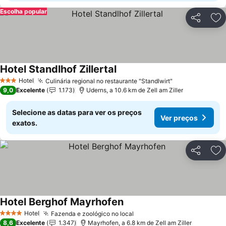
Escolha popular
Partilhar
Ad
Hotel Standlhof Zillertal
Ver preços
Hotel
Culinária regional no restaurante "Standlwirt"
Ver preços
3 Estrelas
9,0
Excelente
1.173
Uderns, a 10.6 km de Zell am Ziller
Selecione as datas para ver os preços
Ver preços
exatos.
Partilhar
Ad
Hotel Berghof Mayrhofen
Ver preços
Hotel
Fazenda e zoológico no local
Ver preços
4 Estrelas
8,6
Excelente
1.347
Mayrhofen, a 6.8 km de Zell am Ziller