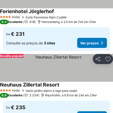
Ferienhotel Jörglerhof
Ver preços
Hotel
Suíte Panorama Alpin Cuddle
Ver preços
4 Estrelas
9,3
Excelente
418
Hainzenberg, a 2.5 km de Zell am Ziller
€ 231
De
Consulte os preços de
3 sites
Ver preços
Escolha popular
Partilhar
Ad
Neuhaus Zillertal Resort
Ver preços
Hotel
Vasto jardim alpino e lago para nadar
Ver preços
4 Estrelas
8,6
Excelente
3.334
Mayrhofen, a 6.8 km de Zell am Ziller
€ 235
De