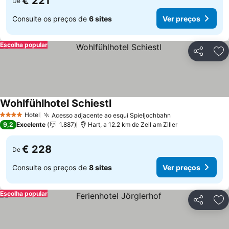
€ 221
De
Consulte os preços de
6 sites
Ver preços
Escolha popular
Partilhar
Ad
Wohlfühlhotel Schiestl
Ver preços
Hotel
Acesso adjacente ao esqui Spieljochbahn
Ver preços
4 Estrelas
9,2
Excelente
1.887
Hart, a 12.2 km de Zell am Ziller
€ 228
De
Consulte os preços de
8 sites
Ver preços
Escolha popular
Partilhar
Ad