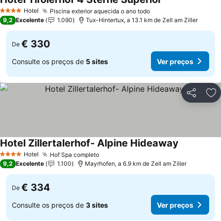
Ver preços
Hotel
Piscina exterior aquecida o ano todo
Ver preços
4 Estrelas
9,2
Excelente
1.090
Tux-Hintertux, a 13.1 km de Zell am Ziller
€ 330
De
Consulte os preços de
5 sites
Ver preços
Partilhar
Ad
Hotel Zillertalerhof- Alpine Hideaway
Ver preços
Hotel
Hof Spa completo
Ver preços
4 Estrelas
9,2
Excelente
1.100
Mayrhofen, a 6.9 km de Zell am Ziller
€ 334
De
Consulte os preços de
3 sites
Ver preços