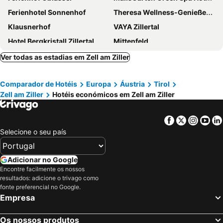
Ferienhotel Sonnenhof
Theresa Wellness-Genießer-Hotel
Klausnerhof
VAYA Zillertal
Hotel Bergkristall Zillertal
Mittenfeld
Hostel Chillertal
Alpin Family Resort Seetal
Ver todas as estadias em Zell am Ziller
Explorer Hotel Zillertal
Hotel Riedl
Comparador de Hotéis
Europa
Áustria
Tirol
Gasthof Thanner
ZillergrundRock Luxury Mountain Resort
Zell am Ziller
Hotéis económicos em Zell am Ziller
Hotel Ländenhof Superior
Hotel Panorama
Almhof Family und Wellness Resort
HELD - Hotel & SPA****s
Facebook
Twitter
Insta
Yo
Gartenhotel Crystal
Boutiquehotel Haidachhof ****superior
Selecione o seu país
Hotel Tirolerhof 4 Sterne Superior
Aktiv- & Wellnesshotel Bergfried
Hotel Alpenhof
Thermal-Badhotel Kirchler
Adicionar no Google
Encontre facilmente os nossos
Gasthaus Jakober
Hotel Alphof Alpbach
resultados: adicione o trivago como
fonte preferencial no Google.
Empresa
Os nossos produtos