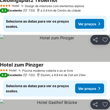
Lieblingsplatz Tirolerhof
Ver preços
Hotel
Design de interiores com elementos alpinos
Ver preços
4 Estrelas
8,5
Excelente
735
a 0.6 km de Centro da cidade
Selecione as datas para ver os preços
Ver preços
exatos.
Partilhar
Ad
Hotel zum Pinzger
Ver preços
Hotel
Piscina moderna coberta e ao ar livre
Ver preços
3 Estrelas
8,9
Excelente
720
Stumm, a 6.8 km de Zell am Ziller
Selecione as datas para ver os preços
Ver preços
exatos.
Partilhar
Ad