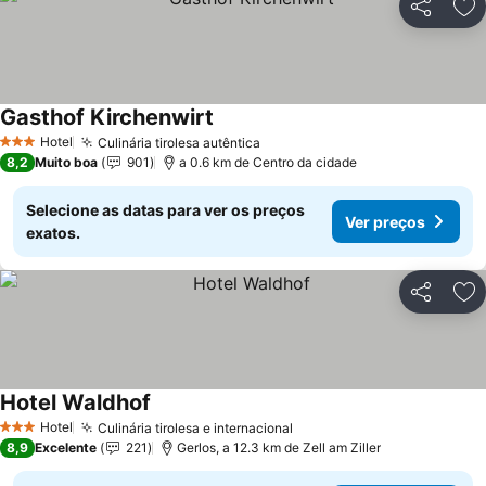
Partilhar
Ad
Gasthof Kirchenwirt
Ver preços
Hotel
Culinária tirolesa autêntica
Ver preços
3 Estrelas
8,2
Muito boa
901
a 0.6 km de Centro da cidade
Selecione as datas para ver os preços
Ver preços
exatos.
Partilhar
Ad
Hotel Waldhof
Ver preços
Hotel
Culinária tirolesa e internacional
Ver preços
3 Estrelas
8,9
Excelente
221
Gerlos, a 12.3 km de Zell am Ziller