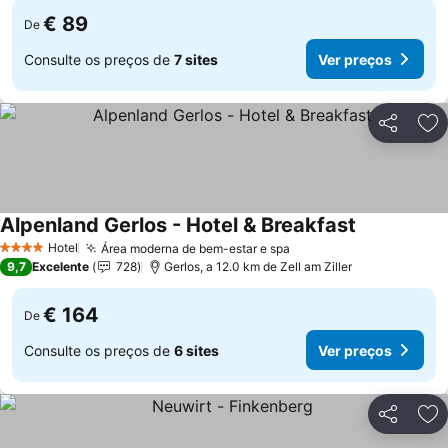
€ 89
De
Consulte os preços de
7 sites
Ver preços
Partilhar
Ad
Alpenland Gerlos - Hotel & Breakfast
Ver preços
Hotel
Área moderna de bem-estar e spa
Ver preços
4 Estrelas
9,7
Excelente
728
Gerlos, a 12.0 km de Zell am Ziller
€ 164
De
Consulte os preços de
6 sites
Ver preços
Partilhar
Ad