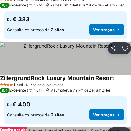
Ver preços
4 Estrelas
9,8
Excelente
1.274
Ramsau im Zillertal, a 2.8 km de Zell am Ziller
€ 383
De
Consulte os preços de
2 sites
Ver preços
Partilhar
Ad
ZillergrundRock Luxury Mountain Resort
Ver pre
Hotel
Piscina dupla infinita
Ver preços
4 Estrelas
9,4
Excelente
1.641
Mayrhofen, a 7.9 km de Zell am Ziller
€ 400
De
Consulte os preços de
2 sites
Ver preços
Escolha popular