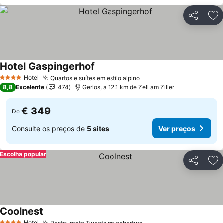
Partilhar
Ad
Hotel Gaspingerhof
Ver preços
Hotel
Quartos e suítes em estilo alpino
Ver preços
4 Estrelas
8,8
Excelente
474
Gerlos, a 12.1 km de Zell am Ziller
€ 349
De
Consulte os preços de
5 sites
Ver preços
Escolha popular
Partilhar
Ad
Coolnest
Ver preços
Hotel
Restaurante Tweets na cobertura