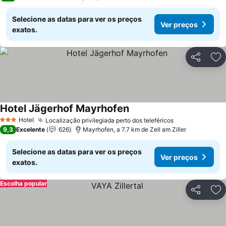
Selecione as datas para ver os preços
Ver preços
exatos.
Partilhar
Ad
Hotel Jägerhof Mayrhofen
Ver preços
Hotel
Localização privilegiada perto dos teleféricos
Ver preços
3 Estrelas
9,3
Excelente
626
Mayrhofen, a 7.7 km de Zell am Ziller
Selecione as datas para ver os preços
Ver preços
exatos.
Escolha popular
Partilhar
Ad