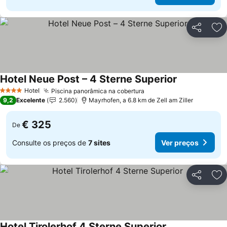
Partilhar
Ad
Hotel Neue Post – 4 Sterne Superior
Ver preços
Hotel
Piscina panorâmica na cobertura
Ver preços
4 Estrelas
9,2
Excelente
2.560
Mayrhofen, a 6.8 km de Zell am Ziller
€ 325
De
Consulte os preços de
7 sites
Ver preços
Partilhar
Ad
Hotel Tirolerhof 4 Sterne Superior