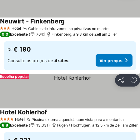
Neuwirt - Finkenberg
Ver preços
Hotel
Cabines de infravermelho privativas no quarto
Ver preços
3 Estrelas
9,0
Excelente
764
Finkenberg, a 9.3 km de Zell am Ziller
€ 190
De
Consulte os preços de
4 sites
Ver preços
Escolha popular
Partilhar
Ad
Hotel Kohlerhof
Ver preços
Hotel
Piscina externa aquecida com vista para a montanha
Ver pr
4 Estrelas
8,8
Excelente
13.331
Fügen / Hochfügen, a 12.5 km de Zell am Ziller