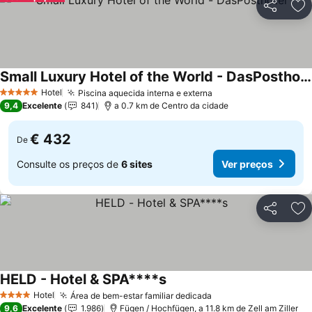
Partilhar
Ad
Small Luxury Hotel of the World - DasPosthotel
Ver preços
Hotel
Piscina aquecida interna e externa
Ver preços
5 Estrelas
9,4
Excelente
841
a 0.7 km de Centro da cidade
€ 432
De
Consulte os preços de
6 sites
Ver preços
Partilhar
Ad
HELD - Hotel & SPA****s
Ver preços
Hotel
Área de bem-estar familiar dedicada
Ver preços
4 Estrelas
9,6
Excelente
1.986
Fügen / Hochfügen, a 11.8 km de Zell am Ziller