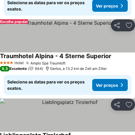
Selecione as datas para ver os preços
Ver preços
exatos.
Escolha popular
Partilhar
Ad
Traumhotel Alpina - 4 Sterne Superior
Ver preço
Hotel
Amplo Spa Traumloft
Ver preços
4 Estrelas
9,3
Excelente
644
Gerlos, a 13.2 km de Zell am Ziller
Selecione as datas para ver os preços
Ver preços
exatos.
Partilhar
Ad