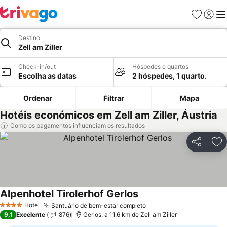
Favoritos
Iniciar
Me
Destino
Zell am Ziller
Check-in/out
Hóspedes e quartos
Escolha as datas
2 hóspedes, 1 quarto.
Ordenar
Filtrar
Mapa
Hotéis económicos em Zell am Ziller, Áustria
Como os pagamentos influenciam os resultados
Partilhar
Ad
Alpenhotel Tirolerhof Gerlos
Ver preços
Hotel
Santuário de bem-estar completo
Ver preços
4 Estrelas
9,1
Excelente
876
Gerlos, a 11.6 km de Zell am Ziller