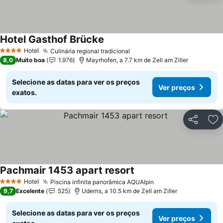
Hotel Gasthof Brücke
Ver preços
Hotel
Culinária regional tradicional
Ver preços
4 Estrelas
8,0
Muito boa
1.976
Mayrhofen, a 7.7 km de Zell am Ziller
Selecione as datas para ver os preços
Ver preços
exatos.
Partilhar
Ad
Pachmair 1453 apart resort
Ver preços
Hotel
Piscina infinita panorâmica AQUAlpin
Ver preços
4 Estrelas
9,7
Excelente
525
Uderns, a 10.5 km de Zell am Ziller
Selecione as datas para ver os preços
Ver preços