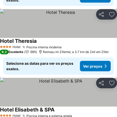
exatos.
Partilhar
Ad
Hotel Theresia
Ver preços
Hotel
Piscina interna moderna
Ver preços
4 Estrelas
9,2
Excelente
685
Ramsau im Zillertal, a 3.7 km de Zell am Ziller
Selecione as datas para ver os preços
Ver preços
exatos.
Partilhar
Ad
Hotel Elisabeth & SPA
Ver preços
Hotel
Piscina interna e externa ampla
Ver preços