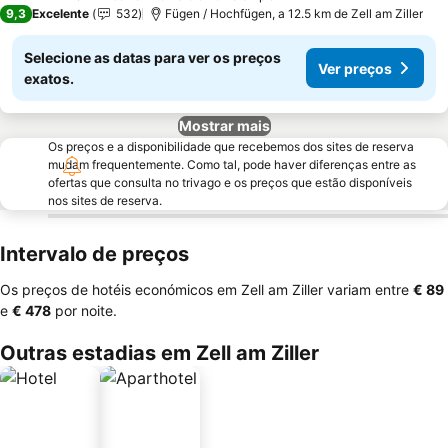
4 Estrelas
9,3
Excelente
532
Fügen / Hochfügen, a 12.5 km de Zell am Ziller
Selecione as datas para ver os preços
Ver preços
exatos.
Mostrar mais
Os preços e a disponibilidade que recebemos dos sites de reserva
mudam frequentemente. Como tal, pode haver diferenças entre as
ofertas que consulta no trivago e os preços que estão disponíveis
nos sites de reserva.
Intervalo de preços
Os preços de hotéis económicos em Zell am Ziller variam entre
‎€ 89
e
‎€ 478
por noite.
Outras estadias em Zell am Ziller