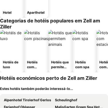
Hotel
Aparthotel
Categorias de hotéis populares em Zell am
Ziller
Hotéis de
Hotéis
Hotéis que
Hotéis
Hoté
luxo
com
permitem
com spa
com
piscinas
animais
esta
ment
Hotéis económicos perto de Zell am Ziller
Estes hotéis também poderão interessá-lo...
Alpenhotel Tirolerhof Gerlos
Scheulinghof
Ferienhof Oblasser
MalisGarten Green Spa Hotel - Adults Only