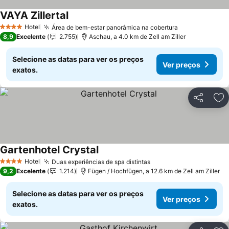
VAYA Zillertal
Ver preços
Hotel
Área de bem-estar panorâmica na cobertura
Ver preços
4 Estrelas
8,9
Excelente
2.755
Aschau, a 4.0 km de Zell am Ziller
Selecione as datas para ver os preços
Ver preços
exatos.
Partilhar
Ad
Gartenhotel Crystal
Ver preços
Hotel
Duas experiências de spa distintas
Ver preços
4 Estrelas
9,2
Excelente
1.214
Fügen / Hochfügen, a 12.6 km de Zell am Ziller
Selecione as datas para ver os preços
Ver preços
exatos.