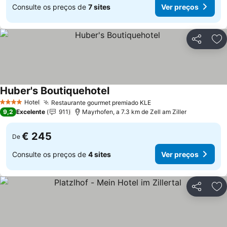
Consulte os preços de
7 sites
Ver preços
Partilhar
Ad
Huber's Boutiquehotel
Ver preços
Hotel
Restaurante gourmet premiado KLE
Ver preços
4 Estrelas
9,2
Excelente
911
Mayrhofen, a 7.3 km de Zell am Ziller
€ 245
De
Consulte os preços de
4 sites
Ver preços
Partilhar
Ad