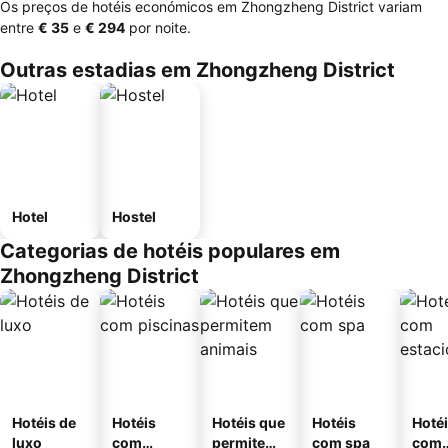
Os preços de hotéis económicos em Zhongzheng District variam
entre
‎€ 35
e
‎€ 294
por noite.
Outras estadias em Zhongzheng District
Hotel
Hostel
Categorias de hotéis populares em
Zhongzheng District
Hotéis de
Hotéis
Hotéis que
Hotéis
Hoté
luxo
com
permitem
com spa
com