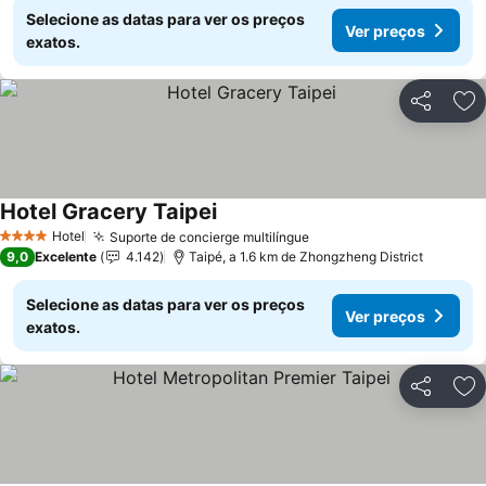
Selecione as datas para ver os preços
Ver preços
exatos.
Partilhar
Ad
Hotel Gracery Taipei
Hotel
Suporte de concierge multilíngue
4 Estrelas
9,0
Excelente
4.142
Taipé, a 1.6 km de Zhongzheng District
Selecione as datas para ver os preços
Ver preços
exatos.
Partilhar
Ad