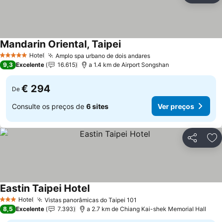
Mandarin Oriental, Taipei
Hotel
Amplo spa urbano de dois andares
5 Estrelas
9,3
Excelente
16.615
a 1.4 km de Airport Songshan
€ 294
De
Consulte os preços de
6 sites
Ver preços
Partilhar
Ad
Eastin Taipei Hotel
Hotel
Vistas panorâmicas do Taipei 101
3 Estrelas
8,5
Excelente
7.393
a 2.7 km de Chiang Kai-shek Memorial Hall