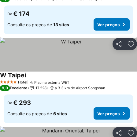
€ 174
De
Consulte os preços de
13 sites
Ver preços
Partilhar
Ad
W Taipei
Hotel
Piscina externa WET
5 Estrelas
9,0
Excelente
17.228
a 3.3 km de Airport Songshan
€ 293
De
Consulte os preços de
6 sites
Ver preços
Partilhar
Ad