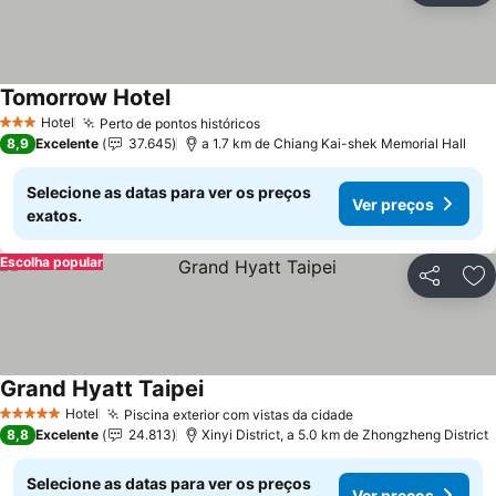
Tomorrow Hotel
Hotel
Perto de pontos históricos
3 Estrelas
8,9
Excelente
37.645
a 1.7 km de Chiang Kai-shek Memorial Hall
Selecione as datas para ver os preços
Ver preços
exatos.
Escolha popular
Partilhar
Ad
Grand Hyatt Taipei
Hotel
Piscina exterior com vistas da cidade
5 Estrelas
8,8
Excelente
24.813
Xinyi District, a 5.0 km de Zhongzheng District
Selecione as datas para ver os preços
Ver preços