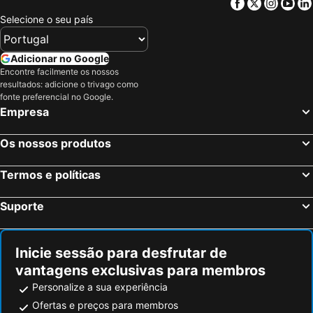
Facebook
Twitter
Insta
Yo
Selecione o seu país
Green World Hotel Zhonghua
Taipei Yuelai Boutique
Hotel Midtown Richardson
Wonstar Hotel
Adicionar no Google
Wonderwall Ximending
Dandy Hotel - Tianjin Branch
Encontre facilmente os nossos
San Want Residences Taipei
Caesar Metro Taipei
resultados: adicione o trivago como
fonte preferencial no Google.
MGH Mitsui Garden Hotel Taipei Zhongxiao
Dandy Hotel-Daan Park Branch
Empresa
HOTEL COZZI Minsheng Taipei
Say Love Hotel
Tango Inn Taipei Kaifeng
citizenM Taipei North Gate
Os nossos produtos
CHECK inn Taipei Main Station
Ximen Airline Hotel
Termos e políticas
Ximen Relite Hotel
Guide Hotel Taipei NTU
CityInn Hotel Plus - Ximending Branch
苓旅-站前 Lin Inn TMS
Suporte
Cozy Home
Apause Inn
Green World Flora Annex
Hotel Relax 5
Inicie sessão para desfrutar de
York Design Hotel
Morwing Hotel Fairytale
vantagens exclusivas para membros
Roaders Hotel Zhonghua
Hotel Puri Taipei Station Branch
Personalize a sua experiência
Walker Hotel - Sanchong
Sonnien Taipei
Ofertas e preços para membros