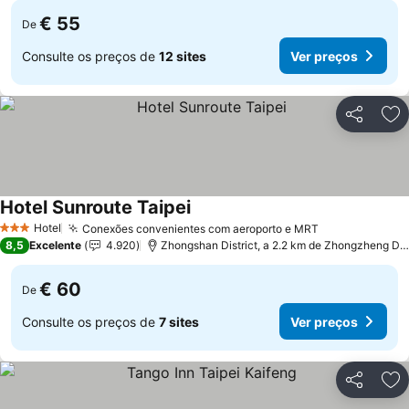
€ 55
De
Consulte os preços de
12 sites
Ver preços
Partilhar
Ad
Hotel Sunroute Taipei
Hotel
Conexões convenientes com aeroporto e MRT
3 Estrelas
8,5
Excelente
4.920
Zhongshan District, a 2.2 km de Zhongzheng District
€ 60
De
Consulte os preços de
7 sites
Ver preços
Partilhar
Ad