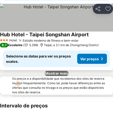
Partilhar
Ad
Hub Hotel - Taipei Songshan Airport
Hotel
Estúdio moderno de fitness e bem-estar
3 Estrelas
8,7
Excelente
5.299
Taipé, a 3.1 km de Zhongzheng District
Selecione as datas para ver os preços
Ver preços
exatos.
Mostrar mais
Os preços e a disponibilidade que recebemos dos sites de reserva
mudam frequentemente. Como tal, pode haver diferenças entre as
ofertas que consulta no trivago e os preços que estão disponíveis
nos sites de reserva.
Intervalo de preços