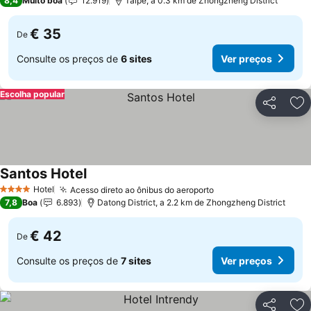
8,4
Muito boa
12.919
Taipé, a 0.3 km de Zhongzheng District
€ 35
De
Consulte os preços de
6 sites
Ver preços
Escolha popular
Partilhar
Ad
Santos Hotel
Hotel
Acesso direto ao ônibus do aeroporto
4 Estrelas
7,8
Boa
6.893
Datong District, a 2.2 km de Zhongzheng District
€ 42
De
Consulte os preços de
7 sites
Ver preços