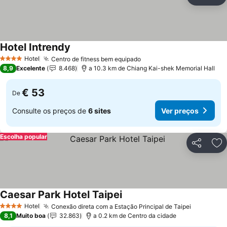
Partilhar
Ad
Hotel Intrendy
Hotel
Centro de fitness bem equipado
4 Estrelas
8,9
Excelente
8.468
a 10.3 km de Chiang Kai-shek Memorial Hall
€ 53
De
Consulte os preços de
6 sites
Ver preços
Escolha popular
Partilhar
Ad
Caesar Park Hotel Taipei
Hotel
Conexão direta com a Estação Principal de Taipei
4 Estrelas
8,1
Muito boa
32.863
a 0.2 km de Centro da cidade