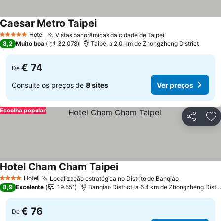
Caesar Metro Taipei
Hotel
Vistas panorâmicas da cidade de Taipei
5 Estrelas
8,2
Muito boa
32.078
Taipé, a 2.0 km de Zhongzheng District
€ 74
De
Consulte os preços de
8 sites
Ver preços
Escolha popular
Partilhar
Ad
Hotel Cham Cham Taipei
Hotel
Localização estratégica no Distrito de Banqiao
4 Estrelas
8,9
Excelente
19.551
Banqiao District, a 6.4 km de Zhongzheng District
€ 76
De