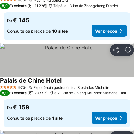
Hotel
Piscina na cobertura
5 Estrelas
8,9
Excelente
11.226
Taipé, a 1.3 km de Zhongzheng District
€ 145
De
Consulte os preços de
10 sites
Ver preços
Partilhar
Ad
Palais de Chine Hotel
Hotel
Experiência gastronômica 3 estrelas Michelin
5 Estrelas
8,9
Excelente
20.995
a 2.1 km de Chiang Kai-shek Memorial Hall
€ 159
De
Consulte os preços de
1 site
Ver preços