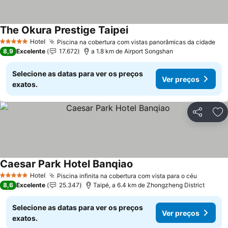
The Okura Prestige Taipei
Hotel
Piscina na cobertura com vistas panorâmicas da cidade
5 Estrelas
8,9
Excelente
17.672
a 1.8 km de Airport Songshan
Selecione as datas para ver os preços
Ver preços
exatos.
Partilhar
Ad
Caesar Park Hotel Banqiao
Hotel
Piscina infinita na cobertura com vista para o céu
5 Estrelas
8,6
Excelente
25.347
Taipé, a 6.4 km de Zhongzheng District
Selecione as datas para ver os preços
Ver preços
exatos.