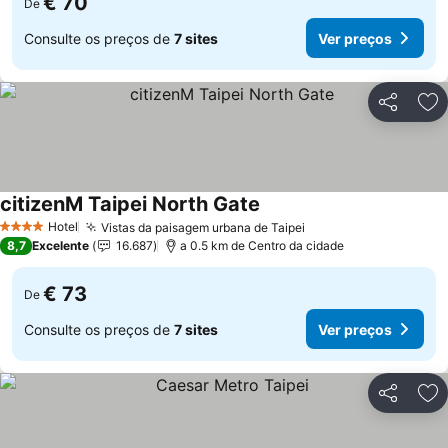
€ 70
De
Consulte os preços de
7 sites
Ver preços
Partilhar
Ad
citizenM Taipei North Gate
Hotel
Vistas da paisagem urbana de Taipei
4 Estrelas
8,7
Excelente
16.687
a 0.5 km de Centro da cidade
€ 73
De
Consulte os preços de
7 sites
Ver preços
Partilhar
Ad