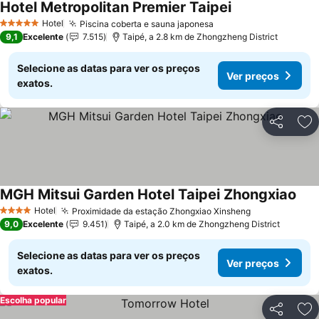
Hotel Metropolitan Premier Taipei
Hotel
Piscina coberta e sauna japonesa
5 Estrelas
9,1
Excelente
7.515
Taipé, a 2.8 km de Zhongzheng District
Selecione as datas para ver os preços
Ver preços
exatos.
Partilhar
Ad
MGH Mitsui Garden Hotel Taipei Zhongxiao
Hotel
Proximidade da estação Zhongxiao Xinsheng
4 Estrelas
9,0
Excelente
9.451
Taipé, a 2.0 km de Zhongzheng District
Selecione as datas para ver os preços
Ver preços
exatos.
Escolha popular
Partilhar
Ad