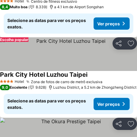
Hotel
Centro de fitness exclusivo
4 Estrelas
8,4
Muito boa
8.339
a 4.1 km de Airport Songshan
Selecione as datas para ver os preços
Ver preços
exatos.
Escolha popular
Partilhar
Ad
Park City Hotel Luzhou Taipei
Hotel
Zona de fotos de carro de metrô exclusiva
4 Estrelas
9,0
Excelente
9.628
Luzhou District, a 5.2 km de Zhongzheng District
Selecione as datas para ver os preços
Ver preços
exatos.
Partilhar
Ad