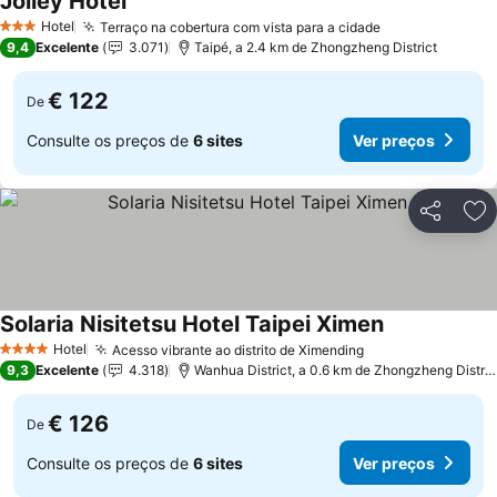
Jolley Hotel
Hotel
Terraço na cobertura com vista para a cidade
3 Estrelas
9,4
Excelente
3.071
Taipé, a 2.4 km de Zhongzheng District
€ 122
De
Consulte os preços de
6 sites
Ver preços
Partilhar
Ad
Solaria Nisitetsu Hotel Taipei Ximen
Hotel
Acesso vibrante ao distrito de Ximending
4 Estrelas
9,3
Excelente
4.318
Wanhua District, a 0.6 km de Zhongzheng District
€ 126
De
Consulte os preços de
6 sites
Ver preços