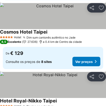
Partilhar
Ad
Cosmos Hotel Taipei
Hotel
Dim sum cantonês autêntico no Jade
5 Estrelas
8,5
Excelente
27.636
a 0.4 km de Centro da cidade
€ 129
De
Consulte os preços de
8 sites
Ver preços
Partilhar
Ad
Hotel Royal-Nikko Taipei