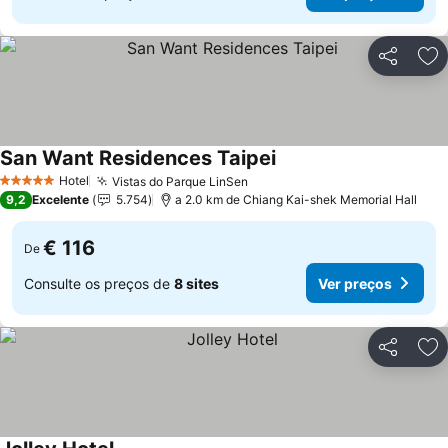
Partilhar
Ad
San Want Residences Taipei
Hotel
Vistas do Parque LinSen
5 Estrelas
9,2
Excelente
5.754
a 2.0 km de Chiang Kai-shek Memorial Hall
€ 116
De
Consulte os preços de
8 sites
Ver preços
Partilhar
Ad