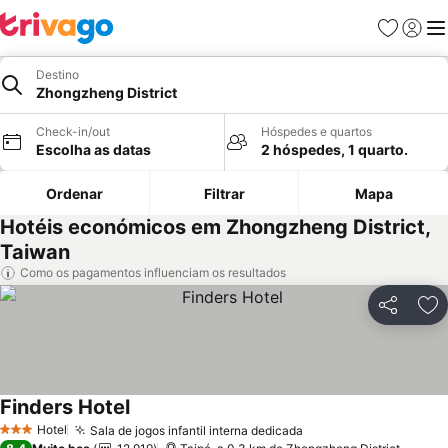
Favoritos
Iniciar
Me
Destino
Zhongzheng District
Check-in/out
Hóspedes e quartos
Escolha as datas
2 hóspedes, 1 quarto.
Ordenar
Filtrar
Mapa
Hotéis económicos em Zhongzheng District,
Taiwan
Como os pagamentos influenciam os resultados
Partilhar
Ad
Finders Hotel
Hotel
Sala de jogos infantil interna dedicada
3 Estrelas