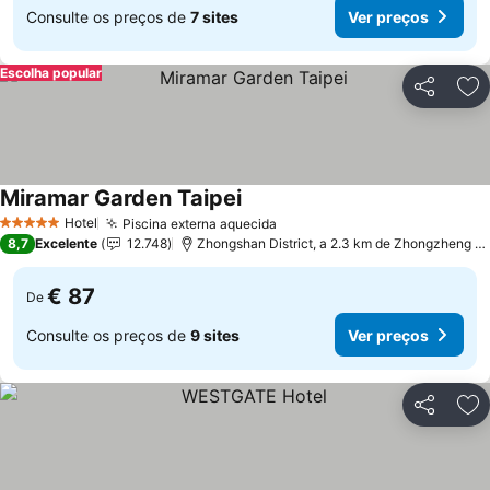
Consulte os preços de
7 sites
Ver preços
Escolha popular
Partilhar
Ad
Miramar Garden Taipei
Hotel
Piscina externa aquecida
5 Estrelas
8,7
Excelente
12.748
Zhongshan District, a 2.3 km de Zhongzheng District
€ 87
De
Consulte os preços de
9 sites
Ver preços
Partilhar
Ad