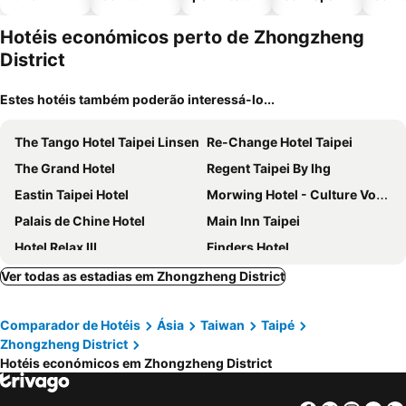
piscinas
animais
esta
ment
Hotéis económicos perto de Zhongzheng
District
Estes hotéis também poderão interessá-lo...
The Tango Hotel Taipei Linsen
Re-Change Hotel Taipei
The Grand Hotel
Regent Taipei By Ihg
Eastin Taipei Hotel
Morwing Hotel - Culture Vogue
Palais de Chine Hotel
Main Inn Taipei
Hotel Relax III
Finders Hotel
City Suites - Main Station
Miramar Garden Taipei
Ver todas as estadias em Zhongzheng District
Hyatt Place New Taipei City Xinzhuang
Dandy Hotel Tianmu Branch
Comparador de Hotéis
Ásia
Taiwan
Taipé
Caesar Park Hotel Taipei
Cosmos Hotel Taipei
Zhongzheng District
Taipei Garden Hotel
Shuangxingyusuo-twin Star Inn
Hotéis económicos em Zhongzheng District
Saual Keh Hotel
Poshpacker Hotel
Mayer Inn
Beauty Hotels Taipei - Hotel B7