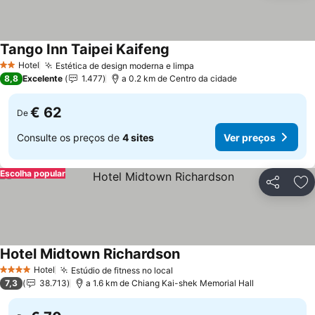
Tango Inn Taipei Kaifeng
Hotel
Estética de design moderna e limpa
2 Estrelas
8,8
Excelente
1.477
a 0.2 km de Centro da cidade
€ 62
De
Consulte os preços de
4 sites
Ver preços
Escolha popular
Partilhar
Ad
Hotel Midtown Richardson
Hotel
Estúdio de fitness no local
4 Estrelas
7,3
38.713
a 1.6 km de Chiang Kai-shek Memorial Hall