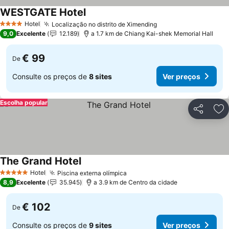
WESTGATE Hotel
Hotel
Localização no distrito de Ximending
4 Estrelas
9,0
Excelente
12.189
a 1.7 km de Chiang Kai-shek Memorial Hall
€ 99
De
Consulte os preços de
8 sites
Ver preços
Escolha popular
Partilhar
Ad
The Grand Hotel
Hotel
Piscina externa olímpica
5 Estrelas
8,9
Excelente
35.945
a 3.9 km de Centro da cidade
€ 102
De
Consulte os preços de
9 sites
Ver preços