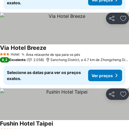
exatos.
Partilhar
Ad
Via Hotel Breeze
Hotel
Área relaxante de spa para os pés
3 Estrelas
9,2
Excelente
2.058
Sanchong District, a 4.7 km de Zhongzheng District
Selecione as datas para ver os preços
Ver preços
exatos.
Partilhar
Ad
Fushin Hotel Taipei