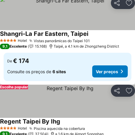
Partilhar
Ad
Shangri-La Far Eastern, Taipei
Hotel
Vistas panorâmicas do Taipei 101
5 Estrelas
9,1
Excelente
15.168
Taipé, a 4.1 km de Zhongzheng District
€ 174
De
Consulte os preços de
6 sites
Ver preços
Escolha popular
Partilhar
Ad
Regent Taipei By Ihg
Hotel
Piscina aquecida na cobertura
5 Estrelas
9,1
Excelente
37.504
a 1.6 km de Airport Songshan