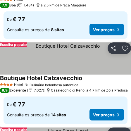
4 Estrelas
7,9
Boa
1.484
a 2.5 km de Praça Maggiore
€ 77
De
Consulte os preços de
8 sites
Ver preços
Escolha popular
Partilhar
Ad
Boutique Hotel Calzavecchio
Hotel
Culinária bolonhesa autêntica
4 Estrelas
8,9
Excelente
7.027
Casalecchio di Reno, a 4.7 km de Zola Predosa
€ 77
De
Consulte os preços de
14 sites
Ver preços
Escolha popular