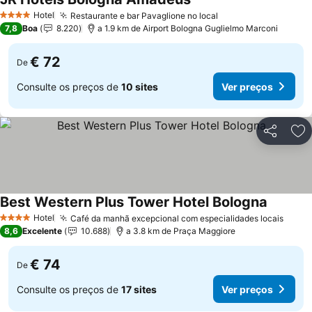
Hotel
Restaurante e bar Pavaglione no local
4 Estrelas
7,8
Boa
8.220
a 1.9 km de Airport Bologna Guglielmo Marconi
€ 72
De
Consulte os preços de
10 sites
Ver preços
Partilhar
Ad
Best Western Plus Tower Hotel Bologna
Hotel
Café da manhã excepcional com especialidades locais
4 Estrelas
8,6
Excelente
10.688
a 3.8 km de Praça Maggiore
€ 74
De
Consulte os preços de
17 sites
Ver preços