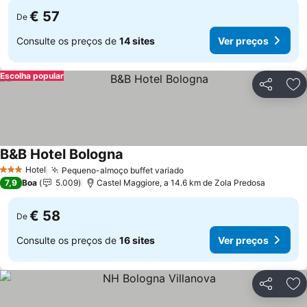
€ 57
De
Consulte os preços de
14 sites
Ver preços
Escolha popular
Partilhar
Ad
B&B Hotel Bologna
Hotel
Pequeno-almoço buffet variado
3 Estrelas
7,9
Boa
5.009
Castel Maggiore, a 14.6 km de Zola Predosa
€ 58
De
Consulte os preços de
16 sites
Ver preços
Partilhar
Ad