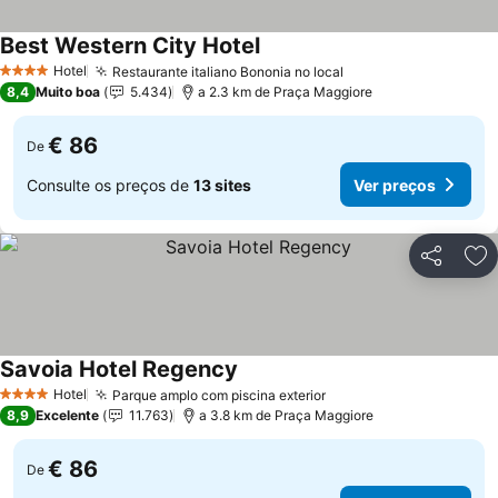
Best Western City Hotel
Hotel
Restaurante italiano Bononia no local
4 Estrelas
8,4
Muito boa
5.434
a 2.3 km de Praça Maggiore
€ 86
De
Consulte os preços de
13 sites
Ver preços
Partilhar
Ad
Savoia Hotel Regency
Hotel
Parque amplo com piscina exterior
4 Estrelas
8,9
Excelente
11.763
a 3.8 km de Praça Maggiore
€ 86
De