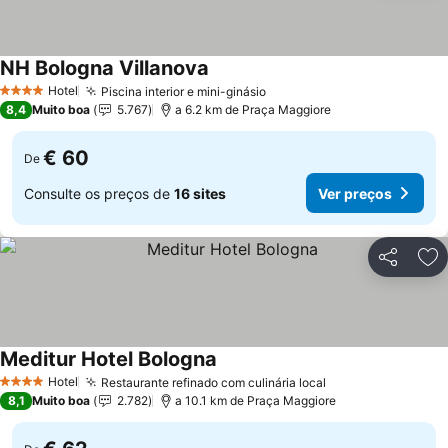
NH Bologna Villanova
Hotel
Piscina interior e mini-ginásio
4 Estrelas
8,4
Muito boa
5.767
a 6.2 km de Praça Maggiore
€ 60
De
Consulte os preços de
16 sites
Ver preços
Partilhar
Ad
Meditur Hotel Bologna
Hotel
Restaurante refinado com culinária local
4 Estrelas
8,1
Muito boa
2.782
a 10.1 km de Praça Maggiore