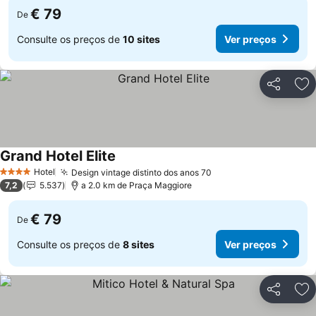
€ 79
De
Consulte os preços de
10 sites
Ver preços
Partilhar
Ad
Grand Hotel Elite
Hotel
Design vintage distinto dos anos 70
4 Estrelas
7,2
5.537
a 2.0 km de Praça Maggiore
€ 79
De
Consulte os preços de
8 sites
Ver preços
Partilhar
Ad