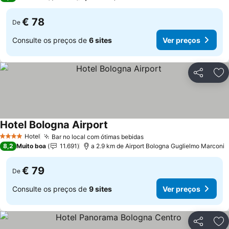
€ 78
De
Consulte os preços de
6 sites
Ver preços
Partilhar
Ad
Hotel Bologna Airport
Hotel
Bar no local com ótimas bebidas
4 Estrelas
8,2
Muito boa
11.691
a 2.9 km de Airport Bologna Guglielmo Marconi
€ 79
De
Consulte os preços de
9 sites
Ver preços
Partilhar
Ad