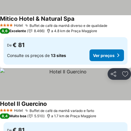
Mitico Hotel & Natural Spa
Hotel
Buffet de café da manhã diverso e de qualidade
4 Estrelas
8,6
Excelente
8.466
a 4.8 km de Praça Maggiore
€ 81
De
Consulte os preços de
13 sites
Ver preços
Partilhar
Ad
Hotel Il Guercino
Hotel
Buffet de café da manhã variado e farto
4 Estrelas
8,4
Muito boa
5.510
a 1.7 km de Praça Maggiore
€ 81
De