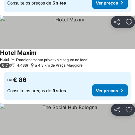
Consulte os preços de
5 sites
Ver preços
Partilhar
Ad
Hotel Maxim
Hotel
Estacionamento privativo e seguro no local
6,7
4.488
a 4.3 km de Praça Maggiore
€ 86
De
Consulte os preços de
9 sites
Ver preços
Partilhar
Ad