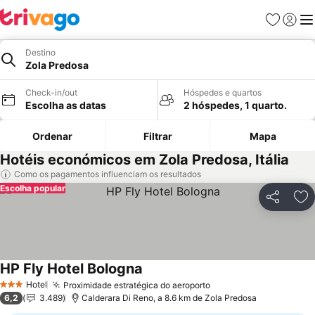
Favoritos
Iniciar
Me
Destino
Zola Predosa
Check-in/out
Hóspedes e quartos
Escolha as datas
2 hóspedes, 1 quarto.
Ordenar
Filtrar
Mapa
Hotéis económicos em Zola Predosa, Itália
Como os pagamentos influenciam os resultados
Escolha popular
Partilhar
Ad
HP Fly Hotel Bologna
Hotel
Proximidade estratégica do aeroporto
3 Estrelas
6,2
3.489
Calderara Di Reno, a 8.6 km de Zola Predosa