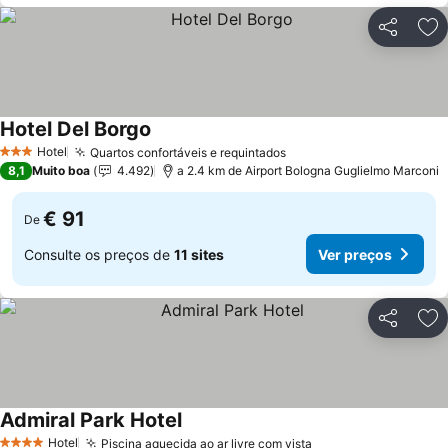
Partilhar
Ad
Hotel Del Borgo
Hotel
Quartos confortáveis e requintados
3 Estrelas
8,1
Muito boa
4.492
a 2.4 km de Airport Bologna Guglielmo Marconi
€ 91
De
Consulte os preços de
11 sites
Ver preços
Partilhar
Ad
Admiral Park Hotel
Hotel
Piscina aquecida ao ar livre com vista