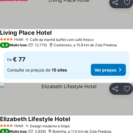
Partilhar
Ad
Living Place Hotel
Hotel
Café da manhã buffet com café fresco
4 Estrelas
8,4
Muito boa
12.775
Castenaso, a 15.8 km de Zola Predosa
€ 77
De
Consulte os preços de
15 sites
Ver preços
Partilhar
Ad
Elizabeth Lifestyle Hotel
Hotel
Design moderno e limpo
4 Estrelas
8,3
Muito boa
3.839
Bolonha, a 11.0 km de Zola Predosa