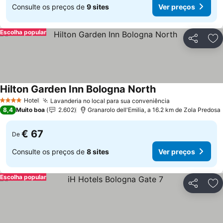
Consulte os preços de
9 sites
Ver preços
Escolha popular
Partilhar
Ad
Hilton Garden Inn Bologna North
Hotel
Lavanderia no local para sua conveniência
4 Estrelas
8,4
Muito boa
2.602
Granarolo dell'Emilia, a 16.2 km de Zola Predosa
€ 67
De
Consulte os preços de
8 sites
Ver preços
Escolha popular
Partilhar
Ad