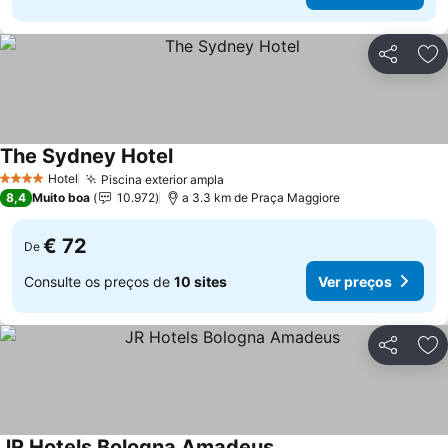
Partilhar
Ad
The Sydney Hotel
Hotel
Piscina exterior ampla
4 Estrelas
8,4
Muito boa
10.972
a 3.3 km de Praça Maggiore
€ 72
De
Consulte os preços de
10 sites
Ver preços
Partilhar
Ad
JR Hotels Bologna Amadeus