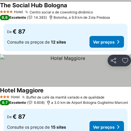
The Social Hub Bologna
Hotel
Centro social e de coworking dinâmico
4 Estrelas
8,6
Excelente
14.383
Bolonha, a 9.9 km de Zola Predosa
€ 87
De
Consulte os preços de
12 sites
Ver preços
Partilhar
Ad
Hotel Maggiore
Hotel
Buffet de café da manhã variado e de qualidade
3 Estrelas
8,7
Excelente
6.608
a 3.0 km de Airport Bologna Guglielmo Marconi
€ 87
De
Consulte os preços de
15 sites
Ver preços