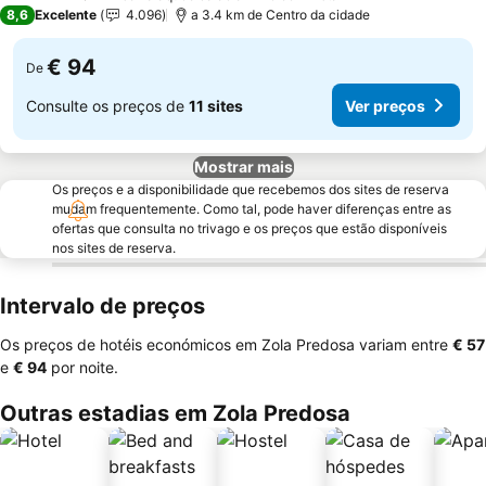
4 Estrelas
8,6
Excelente
4.096
a 3.4 km de Centro da cidade
€ 94
De
Consulte os preços de
11 sites
Ver preços
Mostrar mais
Os preços e a disponibilidade que recebemos dos sites de reserva
mudam frequentemente. Como tal, pode haver diferenças entre as
ofertas que consulta no trivago e os preços que estão disponíveis
nos sites de reserva.
Intervalo de preços
Os preços de hotéis económicos em Zola Predosa variam entre
‎€ 57
e
‎€ 94
por noite.
Outras estadias em Zola Predosa