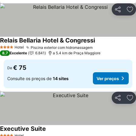
Partilhar
Ad
Relais Bellaria Hotel & Congressi
Hotel
Piscina exterior com hidromassagem
4 Estrelas
8,7
Excelente
6.841
a 5.4 km de Praça Maggiore
€ 75
De
Consulte os preços de
14 sites
Ver preços
Partilhar
Ad
Executive Suite
Hotel