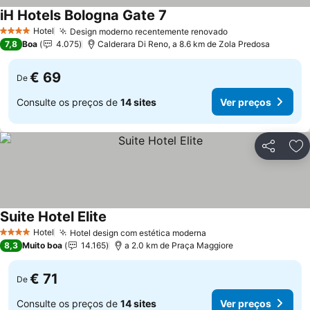
iH Hotels Bologna Gate 7
Hotel
Design moderno recentemente renovado
4 Estrelas
7,8
Boa
4.075
Calderara Di Reno, a 8.6 km de Zola Predosa
€ 69
De
Consulte os preços de
14 sites
Ver preços
Partilhar
Ad
Suite Hotel Elite
Hotel
Hotel design com estética moderna
4 Estrelas
8,3
Muito boa
14.165
a 2.0 km de Praça Maggiore
€ 71
De
Consulte os preços de
14 sites
Ver preços