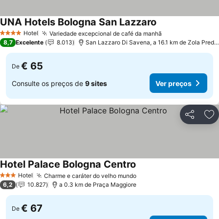
UNA Hotels Bologna San Lazzaro
Hotel
Variedade excepcional de café da manhã
4 Estrelas
8,7
Excelente
8.013
San Lazzaro Di Savena, a 16.1 km de Zola Predosa
€ 65
De
Consulte os preços de
9 sites
Ver preços
Partilhar
Ad
Hotel Palace Bologna Centro
Hotel
Charme e caráter do velho mundo
3 Estrelas
6,2
10.827
a 0.3 km de Praça Maggiore
€ 67
De