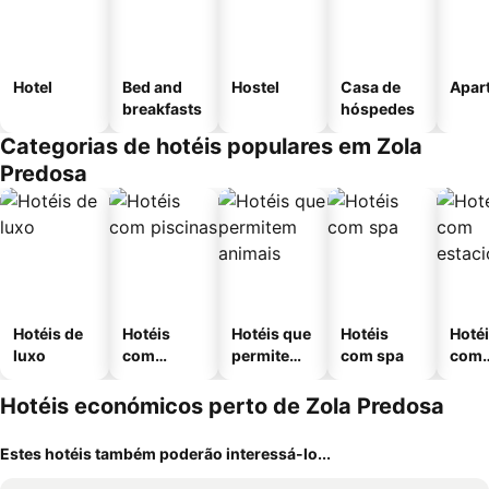
Hotel
Bed and
Hostel
Casa de
Apar
breakfasts
hóspedes
Categorias de hotéis populares em Zola
Predosa
Hotéis de
Hotéis
Hotéis que
Hotéis
Hoté
luxo
com
permitem
com spa
com
piscinas
animais
esta
ment
Hotéis económicos perto de Zola Predosa
Estes hotéis também poderão interessá-lo...