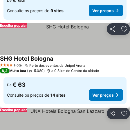
€ 62
De
Consulte os preços de
9 sites
Ver preços
Escolha popular
Partilhar
Ad
SHG Hotel Bologna
Hotel
Perto dos eventos da Unipol Arena
4 Estrelas
8,2
Muito boa
5.080
a 0.8 km de Centro da cidade
€ 63
De
Consulte os preços de
14 sites
Ver preços
Escolha popular
Partilhar
Ad