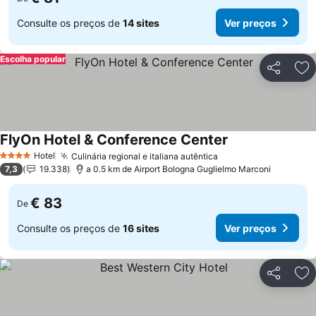
Consulte os preços de
14 sites
Ver preços
Escolha popular
Partilhar
Ad
FlyOn Hotel & Conference Center
Hotel
Culinária regional e italiana autêntica
4 Estrelas
7,3
19.338
a 0.5 km de Airport Bologna Guglielmo Marconi
€ 83
De
Consulte os preços de
16 sites
Ver preços
Partilhar
Ad