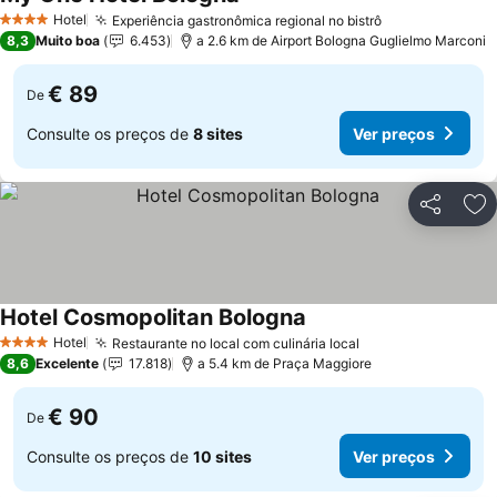
Hotel
Experiência gastronômica regional no bistrô
4 Estrelas
8,3
Muito boa
6.453
a 2.6 km de Airport Bologna Guglielmo Marconi
€ 89
De
Consulte os preços de
8 sites
Ver preços
Partilhar
Ad
Hotel Cosmopolitan Bologna
Hotel
Restaurante no local com culinária local
4 Estrelas
8,6
Excelente
17.818
a 5.4 km de Praça Maggiore
€ 90
De
Consulte os preços de
10 sites
Ver preços