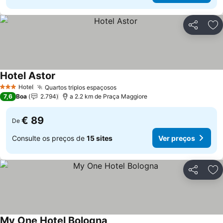
Partilhar
Ad
Hotel Astor
Hotel
Quartos triplos espaçosos
3 Estrelas
7,6
Boa
2.794
a 2.2 km de Praça Maggiore
€ 89
De
Consulte os preços de
15 sites
Ver preços
Partilhar
Ad
My One Hotel Bologna