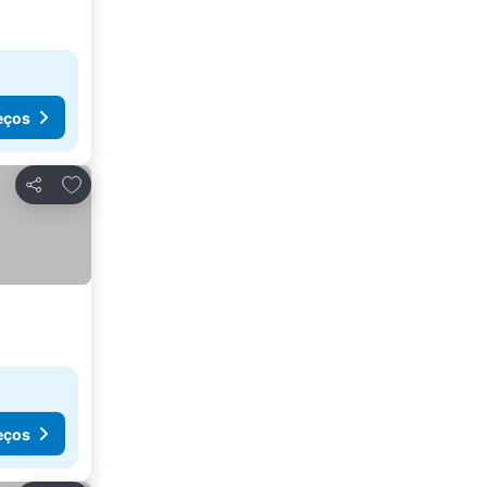
eços
Adicionar aos favoritos
Partilhar
eços