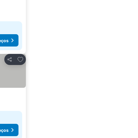
eços
Adicionar aos favoritos
Partilhar
eços