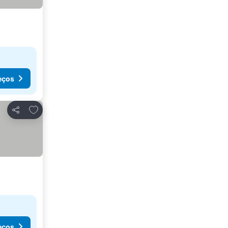
eços
Adicionar aos favoritos
Partilhar
eços