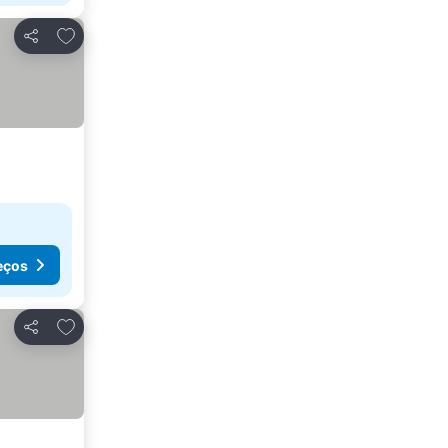
Adicionar aos favoritos
Partilhar
eços
Adicionar aos favoritos
Partilhar