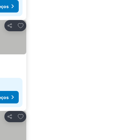
eços
Adicionar aos favoritos
Partilhar
eços
Adicionar aos favoritos
Partilhar