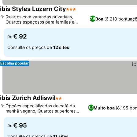
ibis Styles Luzern City
3 Estrelas
Quartos com varandas privativas,
Boa
(6.218 pontuaçõ
7,6
Quartos espaçosos para famílias e
escape rooms
€ 92
De
Consulte os preços de
12 sites
Escolha popular
ibis Zurich Adliswil
2 Estrelas
Opções especializadas de café da
Muito boa
(8.195 po
8,1
manhã vegano, Quartos superiores
recém-renovados
€ 95
De
Consulte os preços de
11 sites