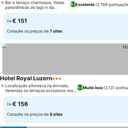
Bar e terraço charmosos, Vistas
Excelente
(2.789 pontuaçõ
9,1
panorâmicas do lago e da
montanha
€ 151
De
Consulte os preços de
7 sites
Hotel Royal Luzern
3 Estrelas
Localização pitoresca na encosta,
Muito boa
(3.131 pontu
8,3
Varandas ou terraços exclusivos nos
quartos
€ 156
De
Consulte os preços de
8 sites