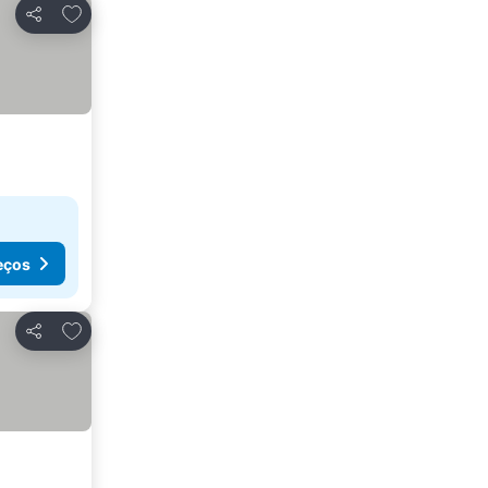
Adicionar aos favoritos
Partilhar
eços
Adicionar aos favoritos
Partilhar