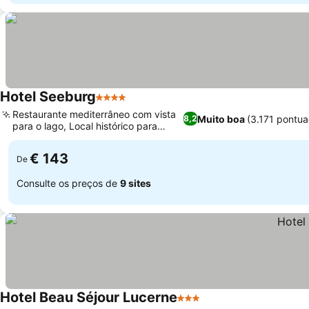
Hotel Seeburg
4 Estrelas
Restaurante mediterrâneo com vista
Muito boa
(3.171 pontu
8,2
para o lago, Local histórico para
eventos
€ 143
De
Consulte os preços de
9 sites
Hotel Beau Séjour Lucerne
3 Estrelas