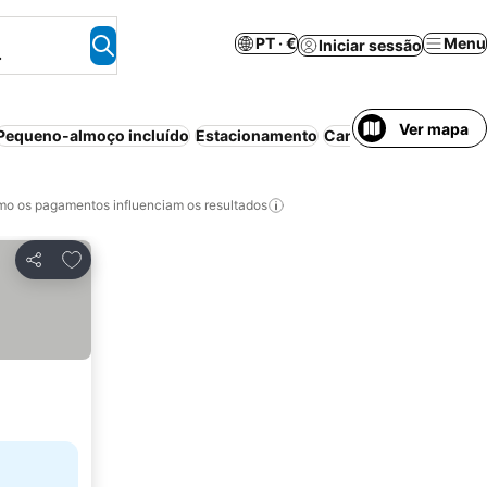
PT · €
Menu
Iniciar sessão
.
Ver mapa
Pequeno-almoço incluído
Estacionamento
Cancelamento gratui
o os pagamentos influenciam os resultados
Adicionar aos favoritos
Partilhar