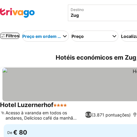
Destino
Filtros
Preço em ordem crescente
Preço
Localiz
Hotéis económicos em Zug,
Hotel Luzernerhof
4 Estrelas
Acesso à varanda em todos os
(3.871 pontuações)
6,9
andares, Delicioso café da manhã
caseiro
€ 80
De