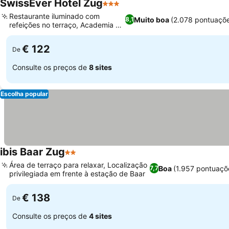
SwissEver Hotel Zug
3 Estrelas
Restaurante iluminado com
Muito boa
(2.078 pontuaçõ
8,1
refeições no terraço, Academia 24
horas
€ 122
De
Consulte os preços de
8 sites
Escolha popular
ibis Baar Zug
2 Estrelas
Área de terraço para relaxar, Localização
Boa
(1.957 pontuaçõ
7,7
privilegiada em frente à estação de Baar
€ 138
De
Consulte os preços de
4 sites