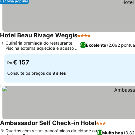
Escolha popular
Hotel Beau Rivage Weggis
4 Estrelas
Culinária premiada do restaurante,
Excelente
(2.092 pontu
8,7
Piscina externa aquecida e acesso ao
lago
€ 157
De
Consulte os preços de
9 sites
Ambassador Self Check-in Hotel
3 Estrelas
Quartos com vistas panorâmicas da cidade ou
Muito boa
(3.82
8,1