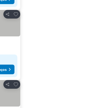
Adicionar aos favoritos
Partilhar
eços
Adicionar aos favoritos
Partilhar