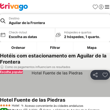
Favoritos
Iniciar
Me
Destino
Aguilar de la Frontera
Check-in/out
Hóspedes e quartos
Escolha as datas
2 hóspedes, 1 quarto.
Ordenar
Filtrar
Mapa
Hotéis com estacionamento em Aguilar de la
Frontera
Como os pagamentos influenciam os resultados
Escolha popular
Partilhar
Ad
Hotel Fuente de las Piedras
Ver preços
Hotel
Acesso conveniente às cidades andaluzas
Ver preços
4 Estrelas