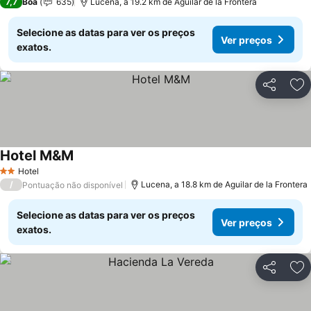
7,7
Boa
635
Lucena, a 19.2 km de Aguilar de la Frontera
Selecione as datas para ver os preços
Ver preços
exatos.
Partilhar
Ad
Hotel M&M
Ver preços
Hotel
2 Estrelas
/
Lucena, a 18.8 km de Aguilar de la Frontera
Pontuação não disponível
Selecione as datas para ver os preços
Ver preços
exatos.
Partilhar
Ad