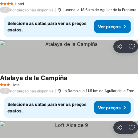
Ver preços
Hotel
4 Estrelas
/
Lucena, a 18.6 km de Aguilar de la Frontera
Pontuação não disponível
Selecione as datas para ver os preços
Ver preços
exatos.
Partilhar
Ad
Atalaya de la Campiña
Ver preços
Hotel
3 Estrelas
/
La Rambla, a 11.5 km de Aguilar de la Fronte
Pontuação não disponível
Selecione as datas para ver os preços
Ver preços
exatos.
Partilhar
Ad