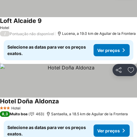
Loft Alcaide 9
Ver preços
Hotel
/
Lucena, a 19.0 km de Aguilar de la Frontera
Pontuação não disponível
Selecione as datas para ver os preços
Ver preços
exatos.
Partilhar
Ad
Hotel Doña Aldonza
Ver preços
Hotel
3 Estrelas
8,3
Muito boa
463
Santaella, a 18.5 km de Aguilar de la Frontera
Selecione as datas para ver os preços
Ver preços
exatos.