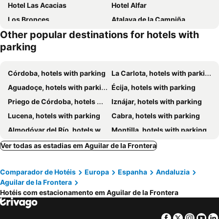
Hotel Las Acacias
Hotel Alfar
Los Bronces
Atalaya de la Campiña
Other popular destinations for hotels with
Hotel Mitra Crisálida
parking
Córdoba, hotels with parking
La Carlota, hotels with parking
Aguadoçe, hotels with parking
Écija, hotels with parking
Priego de Córdoba, hotels with parking
Iznájar, hotels with parking
Lucena, hotels with parking
Cabra, hotels with parking
Almodóvar del Río, hotels with parking
Montilla, hotels with parking
Puente Genil, hotels with parking
Montemayor, hotels with parking
Ver todas as estadias em Aguilar de la Frontera
La Rambla, hotels with parking
El Carpio, hotels with parking
Comparador de Hotéis
Europa
Espanha
Andaluzia
Baena, hotels with parking
Pedrera, hotels with parking
Aguilar de la Frontera
Fuente de Piedra, hotels with parking
Luque, hotels with parking
Hotéis com estacionamento em Aguilar de la Frontera
Mollina, hotels with parking
Doña Mencía, hotels with parking
Algarinejo, hotels with parking
Rute, hotels with parking
Facebook
Twitter
Insta
Yo