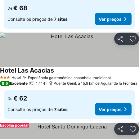
€ 68
De
Consulte os preços de
7 sites
Ver preços
Partilhar
Ad
Hotel Las Acacias
Ver preços
Hotel
Experiência gastronômica espanhola tradicional
Ver preços
3 Estrelas
8,5
Excelente
1.414
Puente Genil, a 15.9 km de Aguilar de la Frontera
€ 62
De
Consulte os preços de
7 sites
Ver preços
Escolha popular
Partilhar
Ad