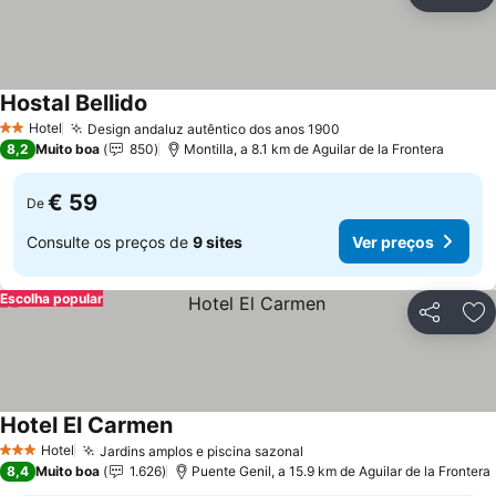
Partilhar
Ad
Hostal Bellido
Ver preços
Hotel
Design andaluz autêntico dos anos 1900
Ver preços
2 Estrelas
8,2
Muito boa
850
Montilla, a 8.1 km de Aguilar de la Frontera
€ 59
De
Consulte os preços de
9 sites
Ver preços
Escolha popular
Partilhar
Ad
Hotel El Carmen
Ver preços
Hotel
Jardins amplos e piscina sazonal
Ver preços
3 Estrelas
8,4
Muito boa
1.626
Puente Genil, a 15.9 km de Aguilar de la Frontera