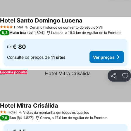
Hotel Santo Domingo Lucena
Ver preços
Hotel
Cenário histórico de convento do século XVII
Ver preços
4 Estrelas
8,3
Muito boa
1.804
Lucena, a 19.0 km de Aguilar de la Frontera
€ 80
De
Consulte os preços de
11 sites
Ver preços
Escolha popular
Partilhar
Ad
Hotel Mitra Crisálida
Ver preços
Hotel
Vistas da montanha em todos os quartos
Ver preços
2 Estrelas
7,6
Boa
1.827
Cabra, a 17.9 km de Aguilar de la Frontera