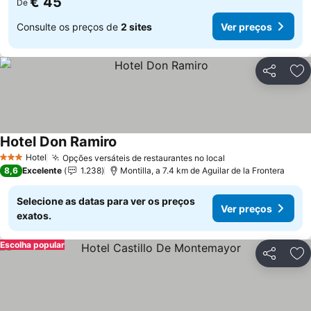
€ 45
De
Consulte os preços de
2 sites
Ver preços
Partilhar
Ad
Hotel Don Ramiro
Ver preços
Hotel
Opções versáteis de restaurantes no local
Ver preços
3 Estrelas
8,6
Excelente
1.238
Montilla, a 7.4 km de Aguilar de la Frontera
Selecione as datas para ver os preços
Ver preços
exatos.
Escolha popular
Partilhar
Ad