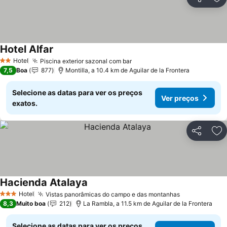
Partilhar
Ad
Hotel Alfar
Ver preços
Hotel
Piscina exterior sazonal com bar
Ver preços
2 Estrelas
7,5
Boa
877
Montilla, a 10.4 km de Aguilar de la Frontera
Selecione as datas para ver os preços
Ver preços
exatos.
Partilhar
Ad
Hacienda Atalaya
Ver preços
Hotel
Vistas panorâmicas do campo e das montanhas
Ver preços
3 Estrelas
8,3
Muito boa
212
La Rambla, a 11.5 km de Aguilar de la Frontera
Selecione as datas para ver os preços