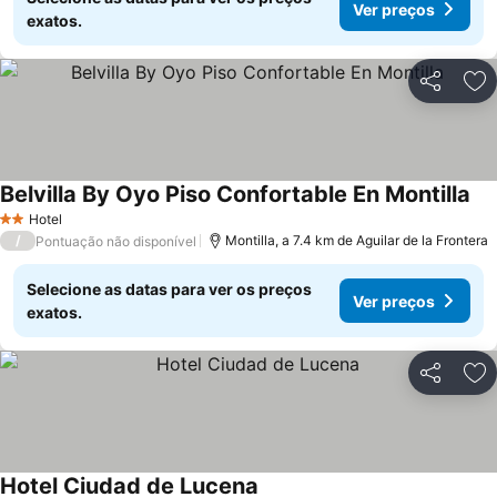
Ver preços
exatos.
Partilhar
Ad
Belvilla By Oyo Piso Confortable En Montilla
Ver
Hotel
2 Estrelas
/
Montilla, a 7.4 km de Aguilar de la Frontera
Pontuação não disponível
Selecione as datas para ver os preços
Ver preços
exatos.
Partilhar
Ad
Hotel Ciudad de Lucena