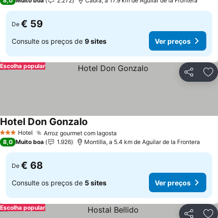
8,0
Muito boa
2.272
Cabra, a 17.9 km de Aguilar de la Frontera
€ 59
De
Consulte os preços de
9 sites
Ver preços
Escolha popular
Partilhar
Ad
Hotel Don Gonzalo
Ver preços
Hotel
Arroz gourmet com lagosta
Ver preços
3 Estrelas
8,0
Muito boa
1.926
Montilla, a 5.4 km de Aguilar de la Frontera
€ 68
De
Consulte os preços de
5 sites
Ver preços
Escolha popular