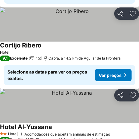
Partilhar
Ad
Cortijo Ribero
Ver preços
Hotel
9,1
Excelente
15
Cabra, a 14.2 km de Aguilar de la Frontera
Selecione as datas para ver os preços
Ver preços
exatos.
Partilhar
Ad
Hotel Al-Yussana
Ver preços
Hotel
Acomodações que aceitam animais de estimação
Ver preços
2 Estrelas