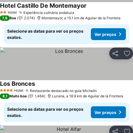
Hotel Castillo De Montemayor
Ver preços
Hotel
Experiência culinária andaluza
Ver preços
2 Estrelas
7,8
Boa
2.074
Montemayor, a 15.1 km de Aguilar de la Frontera
Selecione as datas para ver os preços
Ver preços
exatos.
Partilhar
Ad
Los Bronces
Ver preços
Hotel
Restaurante destacado no guia Michelin
Ver preços
4 Estrelas
8,1
Muito boa
1.464
Lucena, a 18.9 km de Aguilar de la Frontera
Selecione as datas para ver os preços
Ver preços
exatos.