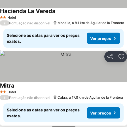
Hacienda La Vereda
Ver preços
Hotel
2 Estrelas
/
Montilla, a 8.1 km de Aguilar de la Frontera
Pontuação não disponível
Selecione as datas para ver os preços
Ver preços
exatos.
Partilhar
Ad
Mitra
Ver preços
Hotel
2 Estrelas
/
Cabra, a 17.8 km de Aguilar de la Frontera
Pontuação não disponível
Selecione as datas para ver os preços
Ver preços
exatos.