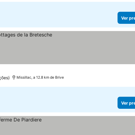
Ver pr
ções)
Missillac, a 12.8 km de Brive
Ver pr