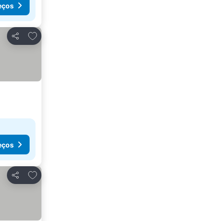
eços
Adicionar aos favoritos
Partilhar
eços
Adicionar aos favoritos
Partilhar