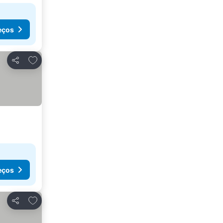
eços
Adicionar aos favoritos
Partilhar
eços
Adicionar aos favoritos
Partilhar