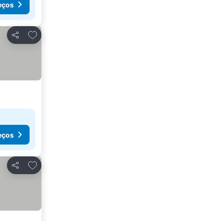
eços
Adicionar aos favoritos
Partilhar
eços
Adicionar aos favoritos
Partilhar