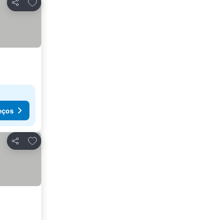
Adicionar aos favoritos
Partilhar
eços
Adicionar aos favoritos
Partilhar