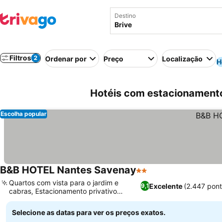
Destino
Filtros
2
Ordenar por
Preço
Localização
H
Hotéis com estacionament
Escolha popular
B&B HOTEL Nantes Savenay
2 Estrelas
Quartos com vista para o jardim e
Excelente
(2.447 pon
9,1
cabras, Estacionamento privativo
seguro disponível
Selecione as datas para ver os preços exatos.