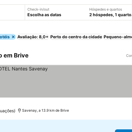
Check-in/out
Hóspedes e quartos
Escolha as datas
2 hóspedes, 1 quarto
otéis
Avaliação: 8,0+
Perto do centro da cidade
Pequeno-almo
o em Brive
Com
tuações)
Savenay, a 13.9 km de Brive