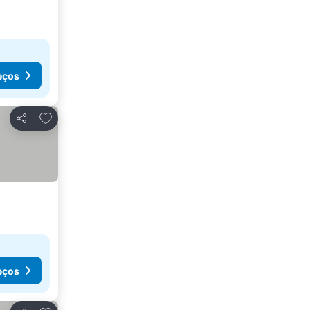
eços
Adicionar aos favoritos
Partilhar
eços