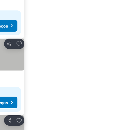
eços
Adicionar aos favoritos
Partilhar
eços
Adicionar aos favoritos
Partilhar