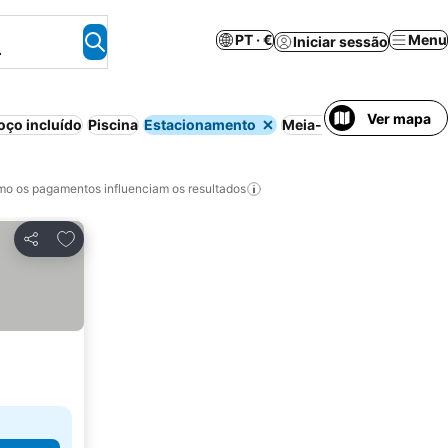
PT · €
Menu
Iniciar sessão
.
Ver mapa
ço incluído
Piscina
Estacionamento
Meia-pensão
Cancelame
o os pagamentos influenciam os resultados
Adicionar aos favoritos
Partilhar