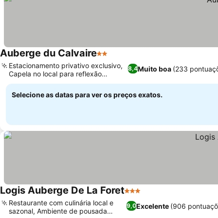
Auberge du Calvaire
2 Estrelas
Estacionamento privativo exclusivo,
Muito boa
(233 pontuaç
8,4
Capela no local para reflexão
tranquila
Selecione as datas para ver os preços exatos.
Logis Auberge De La Foret
3 Estrelas
Restaurante com culinária local e
Excelente
(906 pontuaçõ
9,0
sazonal, Ambiente de pousada