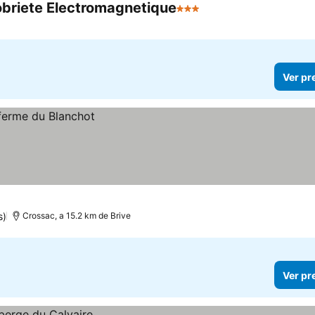
obriete Electromagnetique
3 Estrelas
Ver pr
s)
Crossac, a 15.2 km de Brive
Ver pr