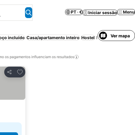
PT · €
Menu
Iniciar sessão
.
Ver mapa
ço incluído
Casa/apartamento inteiro
Hostel
Parque de campis
o os pagamentos influenciam os resultados
Adicionar aos favoritos
Partilhar