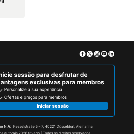
ing
Facebook
Twitter
Instagram
Youtube
Linkedin
nicie sessão para desfrutar de
vantagens exclusivas para membros
Personalize a sua experiência
Ofertas e preços para membros
Iniciar sessão
go N.V.
, Kesselstraße 5 – 7, 40221 Düsseldorf, Alemanha
tos autorais 2026 trivago | Todos os direitos reservados.