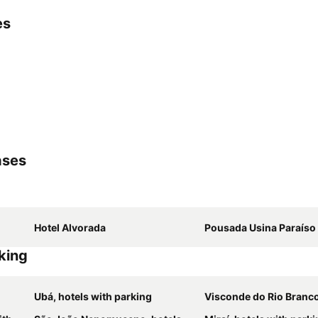
es
ases
Hotel Alvorada
Pousada Usina Paraíso
rking
Ubá, hotels with parking
Visconde do Rio Branco, hotels w