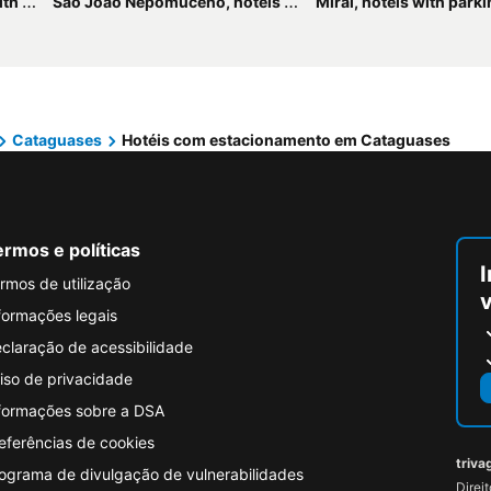
king
São João Nepomuceno, hotels with parking
Miraí, hotels with park
Cataguases
Hotéis com estacionamento em Cataguases
rmos e políticas
I
rmos de utilização
formações legais
claração de acessibilidade
iso de privacidade
formações sobre a DSA
eferências de cookies
triva
ograma de divulgação de vulnerabilidades
Direi