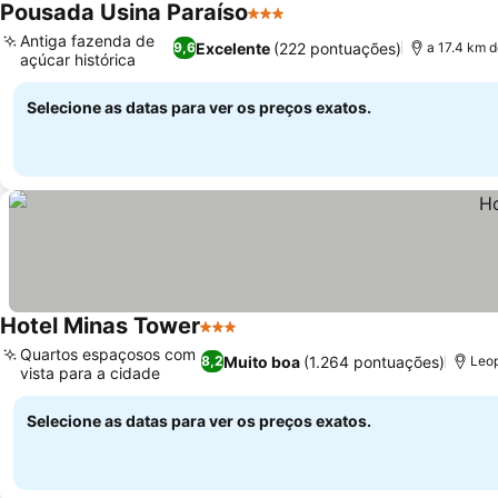
Pousada Usina Paraíso
3 Estrelas
Antiga fazenda de
Excelente
(222 pontuações)
9,6
a 17.4 km 
açúcar histórica
Selecione as datas para ver os preços exatos.
Hotel Minas Tower
3 Estrelas
Quartos espaçosos com
Muito boa
(1.264 pontuações)
8,2
Leop
vista para a cidade
Selecione as datas para ver os preços exatos.