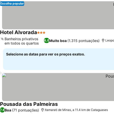
Escolha popular
Hotel Alvorada
3 Estrelas
Banheiros privativos
Muito boa
(1.315 pontuações)
8,0
Leopo
em todos os quartos
Selecione as datas para ver os preços exatos.
Pousada das Palmeiras
Boa
(71 pontuações)
7,8
Itamarati de Minas, a 11.4 km de Cataguases