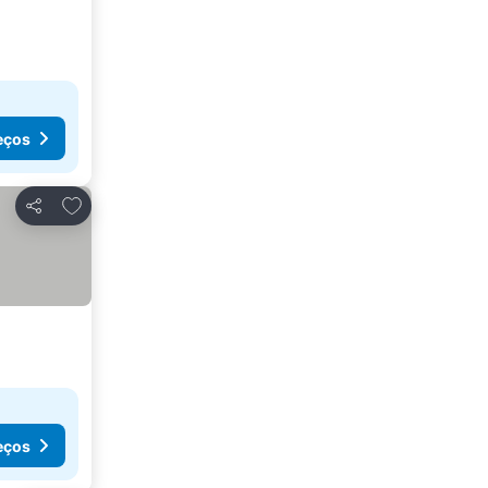
eços
Adicionar aos favoritos
Partilhar
eços