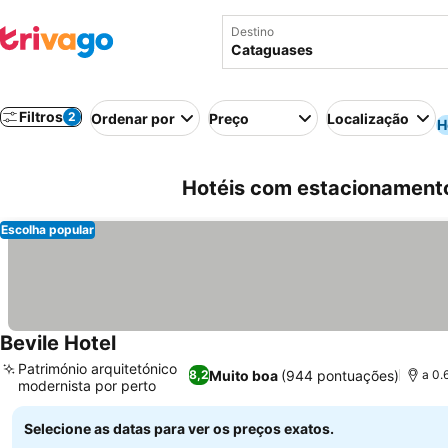
Destino
Filtros
2
Ordenar por
Preço
Localização
H
Hotéis com estacionament
Escolha popular
Bevile Hotel
Património arquitetónico
Muito boa
(944 pontuações)
8,2
a 0.
modernista por perto
Selecione as datas para ver os preços exatos.