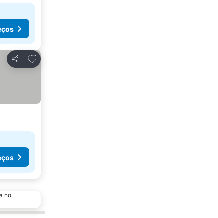
eços
Adicionar aos favoritos
Partilhar
eços
a no