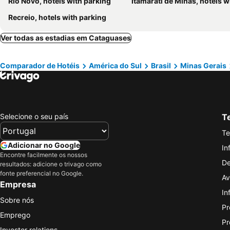
Rio Novo, hotels with parking
Itamarati de Minas, hotels with par
Recreio, hotels with parking
Ver todas as estadias em Cataguases
Comparador de Hotéis
América do Sul
Brasil
Minas Gerais
Selecione o seu país
Te
Te
Adicionar no Google
In
Encontre facilmente os nossos
De
resultados: adicione o trivago como
fonte preferencial no Google.
Av
Empresa
In
Sobre nós
Pr
Emprego
Pr
Investor relations