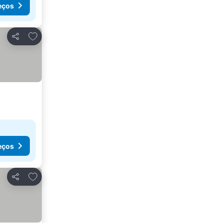
eços
Adicionar aos favoritos
Partilhar
eços
Adicionar aos favoritos
Partilhar