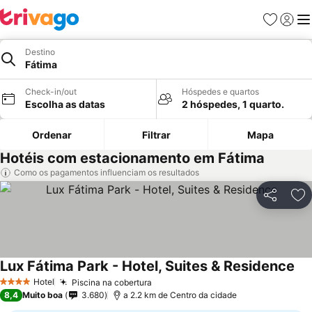
Favoritos
Iniciar
Me
Destino
Fátima
Check-in/out
Hóspedes e quartos
Escolha as datas
2 hóspedes, 1 quarto.
Ordenar
Filtrar
Mapa
Hotéis com estacionamento em Fátima
Como os pagamentos influenciam os resultados
Partilhar
Ad
Lux Fátima Park - Hotel, Suites & Residence
Ver
Hotel
Piscina na cobertura
Ver preços
4 Estrelas
8,4
Muito boa
3.680
a 2.2 km de Centro da cidade