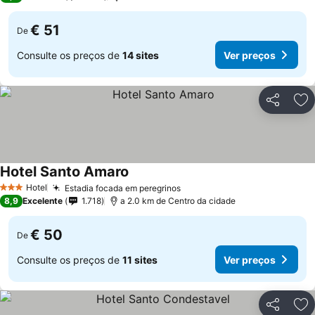
€ 51
De
Consulte os preços de
14 sites
Ver preços
Partilhar
Ad
Hotel Santo Amaro
Ver preços
Hotel
Estadia focada em peregrinos
Ver preços
3 Estrelas
8,9
Excelente
1.718
a 2.0 km de Centro da cidade
€ 50
De
Consulte os preços de
11 sites
Ver preços
Partilhar
Ad