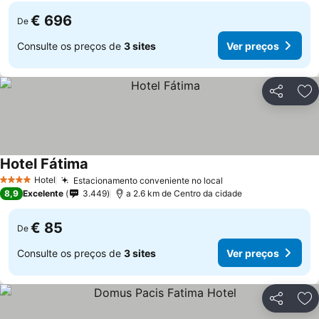
€ 696
De
Consulte os preços de
3 sites
Ver preços
Partilhar
Ad
Hotel Fátima
Ver preços
Hotel
Estacionamento conveniente no local
Ver preços
4 Estrelas
8,9
Excelente
3.449
a 2.6 km de Centro da cidade
€ 85
De
Consulte os preços de
3 sites
Ver preços
Partilhar
Ad