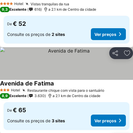
Ver preços
Hotel
Vistas tranquilas da rua
Ver preços
4 Estrelas
9,3
Excelente
616
a 2.1 km de Centro da cidade
€ 52
De
Consulte os preços de
2 sites
Ver preços
Partilhar
Ad
Avenida de Fatima
Ver preços
Hotel
Restaurante chique com vista para o santuário
Ver preços
3 Estrelas
8,9
Excelente
3.630
a 2.1 km de Centro da cidade
€ 65
De
Consulte os preços de
3 sites
Ver preços