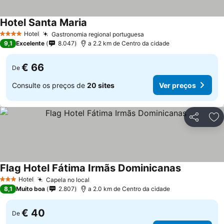
Hotel Santa Maria
Ver preços
Hotel
Gastronomia regional portuguesa
Ver preços
4 Estrelas
9,1
Excelente
8.047
a 2.2 km de Centro da cidade
€ 66
De
Consulte os preços de
20 sites
Ver preços
Partilhar
Ad
Flag Hotel Fátima Irmãs Dominicanas
Ver preços
Hotel
Capela no local
Ver preços
3 Estrelas
8,1
Muito boa
2.807
a 2.0 km de Centro da cidade
€ 40
De