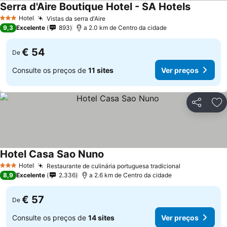
Serra d'Aire Boutique Hotel - SA Hotels
Ver preç
Hotel
Vistas da serra d'Aire
Ver preços
3 Estrelas
9,3
Excelente
893
a 2.0 km de Centro da cidade
€ 54
De
Consulte os preços de
11 sites
Ver preços
Partilhar
Ad
Hotel Casa Sao Nuno
Ver preços
Hotel
Restaurante de culinária portuguesa tradicional
Ver preços
3 Estrelas
8,9
Excelente
2.336
a 2.6 km de Centro da cidade
€ 57
De
Consulte os preços de
14 sites
Ver preços