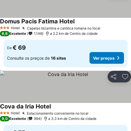
Domus Pacis Fatima Hotel
Ver preços
Hotel
Capelas bizantina e católica romana no local
Ver preços
3 Estrelas
8,6
Excelente
1.148
a 2.2 km de Centro da cidade
€ 69
De
Consulte os preços de
16 sites
Ver preços
Partilhar
Ad
Cova da Iria Hotel
Ver preços
Hotel
Estacionamento conveniente no local
Ver preços
3 Estrelas
9,0
Excelente
994
a 3.3 km de Centro da cidade