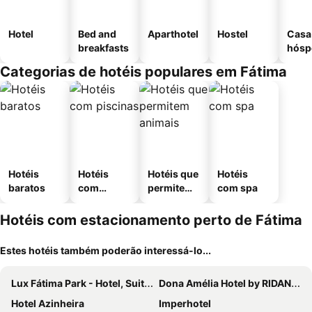
Hotel
Bed and
Aparthotel
Hostel
Casa
breakfasts
hósp
Categorias de hotéis populares em Fátima
Hotéis
Hotéis
Hotéis que
Hotéis
baratos
com
permitem
com spa
piscinas
animais
Hotéis com estacionamento perto de Fátima
Estes hotéis também poderão interessá-lo...
Lux Fátima Park - Hotel, Suites & Residence
Dona Amélia Hotel by RIDAN Hotels
Hotel Azinheira
Imperhotel