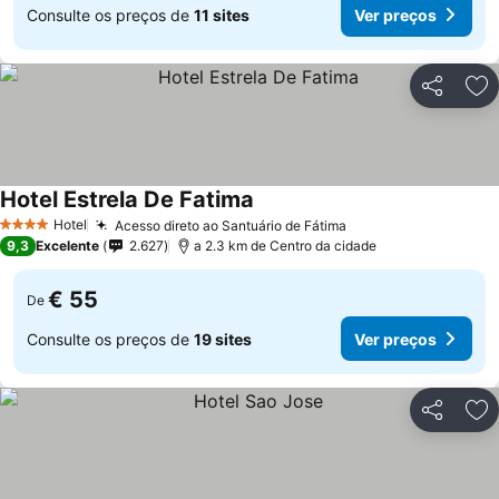
Consulte os preços de
11 sites
Ver preços
Partilhar
Ad
Hotel Estrela De Fatima
Ver preços
Hotel
Acesso direto ao Santuário de Fátima
Ver preços
4 Estrelas
9,3
Excelente
2.627
a 2.3 km de Centro da cidade
€ 55
De
Consulte os preços de
19 sites
Ver preços
Partilhar
Ad