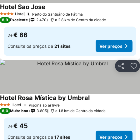
Hotel Sao Jose
Ver preços
Hotel
Perto do Santuário de Fátima
Ver preços
4 Estrelas
8,9
Excelente
2.470
a 2.8 km de Centro da cidade
€ 66
De
Consulte os preços de
21 sites
Ver preços
Partilhar
Ad
Hotel Rosa Mística by Umbral
Ver preços
Hotel
Piscina ao ar livre
Ver preços
3 Estrelas
8,0
Muito boa
3.805
a 1.8 km de Centro da cidade
€ 45
De
Consulte os preços de
17 sites
Ver preços