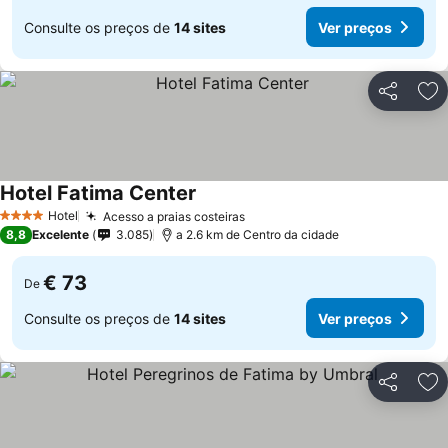
Consulte os preços de
14 sites
Ver preços
Partilhar
Ad
Hotel Fatima Center
Ver preços
Hotel
Acesso a praias costeiras
Ver preços
4 Estrelas
8,8
Excelente
3.085
a 2.6 km de Centro da cidade
€ 73
De
Consulte os preços de
14 sites
Ver preços
Partilhar
Ad