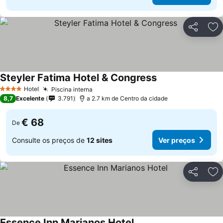
Partilhar
Ad
Steyler Fatima Hotel & Congress
Ver preços
Hotel
Piscina interna
Ver preços
4 Estrelas
8,7
Excelente
3.791
a 2.7 km de Centro da cidade
€ 68
De
Consulte os preços de
12 sites
Ver preços
Partilhar
Ad
Essence Inn Marianos Hotel