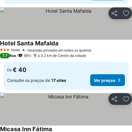
Partilhar
Ad
Hotel Santa Mafalda
Ver preços
Hotel
Varandas privadas em todos os quartos
Ver preços
3 Estrelas
7,7
Boa
681
a 3.2 km de Centro da cidade
€ 40
De
Consulte os preços de
17 sites
Ver preços
Partilhar
Ad
Micasa Inn Fátima