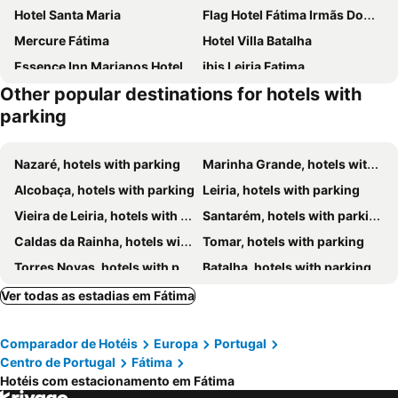
Hotel Santa Maria
Flag Hotel Fátima Irmãs Dominicanas
Mercure Fátima
Hotel Villa Batalha
Essence Inn Marianos Hotel
ibis Leiria Fatima
Other popular destinations for hotels with
Hotel Rosa Mística by Umbral
Aurea Fatima Hotel Congress & Spa
parking
Hotel Estrela De Fatima
Hotel Sao Jose
Hotel Aleluia
Hotel Torres Novas
Nazaré, hotels with parking
Marinha Grande, hotels with parking
Hotel Peregrinos de Fatima by Umbral
Hotel dos Cavaleiros
Alcobaça, hotels with parking
Leiria, hotels with parking
Hotel Cinquentenario
SDivine Fatima Hotel, Congress & Spirituality
Vieira de Leiria, hotels with parking
Santarém, hotels with parking
Consolata Hotel
Ribeiro Hotel
Caldas da Rainha, hotels with parking
Tomar, hotels with parking
Cooking and Nature - Emotional Hotel
Hotel Eurosol Alcanena
Torres Novas, hotels with parking
Batalha, hotels with parking
Hotel Fatima Center
Hotel Anjo de Portugal
Abrantes, hotels with parking
Pombal, hotels with parking
Ver todas as estadias em Fátima
Hotel Mateus
Hotel Eurosol Leiria & Jardim
Ferreira do Zêzere, hotels with parking
São Pedro de Moel, hotels with parking
Hotel D. Dinis
Aires da Serra Hotel
Comparador de Hotéis
Europa
Portugal
São Martinho, hotels with parking
Rio Maior, hotels with parking
Hotel Casa Sao Nuno
Hotel Santo António de Fátima
Centro de Portugal
Fátima
Figueiró dos Vinhos, hotels with parking
Ourem, hotels with parking
Hotel Santa Mafalda
Steyler Fatima Hotel & Congress
Hotéis com estacionamento em Fátima
Porto de Mós, hotels with parking
Golegã, hotels with parking