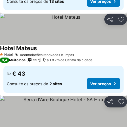
Consulte os preços de
13 sites
Ver preços
Partilhar
Ad
Hotel Mateus
Ver preços
Hotel
Acomodações renovadas e limpas
Ver preços
1 Estrelas
8,4
Muito boa
557
a 1.8 km de Centro da cidade
€ 43
De
Consulte os preços de
2 sites
Ver preços
Partilhar
Ad