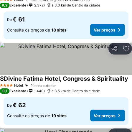
Ver preços
4 Estrelas
9,2
Excelente
2.372
a 3.0 km de Centro da cidade
€ 61
De
Consulte os preços de
18 sites
Ver preços
Partilhar
Ad
SDivine Fatima Hotel, Congress & Spirituality
V
Hotel
Piscina exterior
Ver preços
4 Estrelas
9,1
Excelente
1.440
a 3.5 km de Centro da cidade
€ 62
De
Consulte os preços de
19 sites
Ver preços