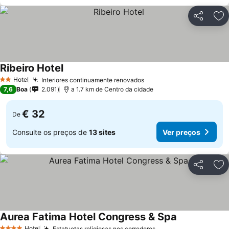
Partilhar
Ad
Ribeiro Hotel
Ver preços
Hotel
Interiores continuamente renovados
Ver preços
2 Estrelas
7,6
Boa
2.091
a 1.7 km de Centro da cidade
€ 32
De
Consulte os preços de
13 sites
Ver preços
Partilhar
Ad
Aurea Fatima Hotel Congress & Spa
Ver preços
Hotel
Estatuetas religiosas nos corredores