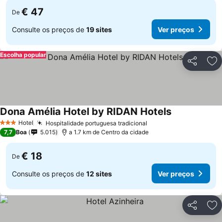
€ 47
De
Consulte os preços de
19 sites
Ver preços
Escolha popular
Partilhar
Ad
Dona Amélia Hotel by RIDAN Hotels
Ver preços
Hotel
Hospitalidade portuguesa tradicional
Ver preços
3 Estrelas
7,7
Boa
5.015
a 1.7 km de Centro da cidade
€ 18
De
Consulte os preços de
12 sites
Ver preços
Partilhar
Ad