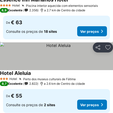
Ver preços
Hotel
Piscina interior aquecida com elementos sensoriais
Ver pre
4 Estrelas
8,9
Excelente
2.356
a 2.7 km de Centro da cidade
€ 63
De
Consulte os preços de
18 sites
Ver preços
Partilhar
Ad
Hotel Aleluia
Ver preços
Hotel
Perto dos museus culturais de Fátima
Ver preços
3 Estrelas
8,7
Excelente
2.822
a 2.6 km de Centro da cidade
€ 55
De
Consulte os preços de
2 sites
Ver preços