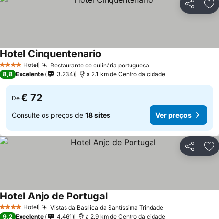
Partilhar
Ad
Hotel Cinquentenario
Ver preços
Hotel
Restaurante de culinária portuguesa
Ver preços
4 Estrelas
8,8
Excelente
3.234
a 2.1 km de Centro da cidade
€ 72
De
Consulte os preços de
18 sites
Ver preços
Partilhar
Ad
Hotel Anjo de Portugal
Ver preços
Hotel
Vistas da Basílica da Santíssima Trindade
Ver preços
4 Estrelas
9,2
Excelente
4.461
a 2.9 km de Centro da cidade