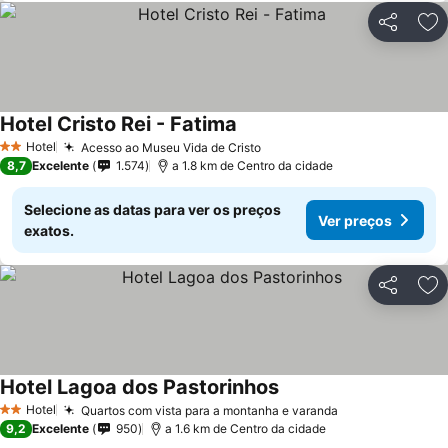
Partilhar
Ad
Hotel Cristo Rei - Fatima
Ver preços
Hotel
Acesso ao Museu Vida de Cristo
Ver preços
2 Estrelas
8,7
Excelente
1.574
a 1.8 km de Centro da cidade
Selecione as datas para ver os preços
Ver preços
exatos.
Partilhar
Ad
Hotel Lagoa dos Pastorinhos
Ver preços
Hotel
Quartos com vista para a montanha e varanda
Ver preços
2 Estrelas
9,2
Excelente
950
a 1.6 km de Centro da cidade