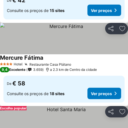
€ 42
De
Consulte os preços de
15 sites
Ver preços
Partilhar
Ad
Mercure Fátima
Ver preços
Hotel
Restaurante Casa Plátano
Ver preços
4 Estrelas
9,4
Excelente
3.659
a 2.3 km de Centro da cidade
€ 58
De
Consulte os preços de
18 sites
Ver preços
Escolha popular
Partilhar
Ad