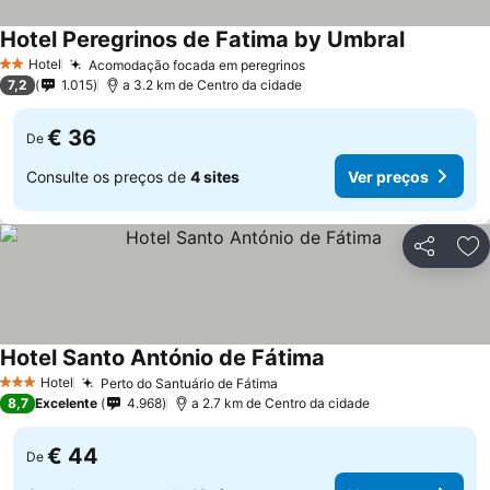
Hotel Peregrinos de Fatima by Umbral
Ver preço
Hotel
Acomodação focada em peregrinos
Ver preços
2 Estrelas
7,2
1.015
a 3.2 km de Centro da cidade
€ 36
De
Consulte os preços de
4 sites
Ver preços
Partilhar
Ad
Hotel Santo António de Fátima
Ver preços
Hotel
Perto do Santuário de Fátima
Ver preços
3 Estrelas
8,7
Excelente
4.968
a 2.7 km de Centro da cidade
€ 44
De