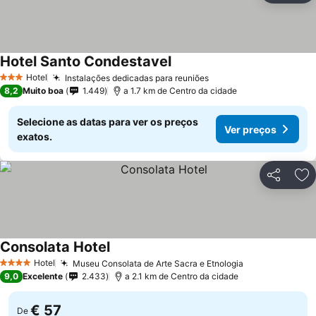
Hotel Santo Condestavel
Ver preços
Hotel
Instalações dedicadas para reuniões
Ver preços
3 Estrelas
8,2
Muito boa
1.449
a 1.7 km de Centro da cidade
Selecione as datas para ver os preços
Ver preços
exatos.
Partilhar
Ad
Consolata Hotel
Ver preços
Hotel
Museu Consolata de Arte Sacra e Etnologia
Ver preços
4 Estrelas
9,0
Excelente
2.433
a 2.1 km de Centro da cidade
€ 57
De