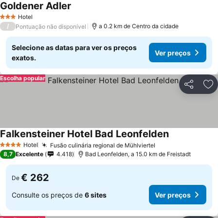
Goldener Adler
Hotel
3 Estrelas
/
a 0.2 km de Centro da cidade
Pontuação não disponível
Selecione as datas para ver os preços
Ver preços
exatos.
Escolha popular
Partilhar
Ad
Falkensteiner Hotel Bad Leonfelden
Hotel
Fusão culinária regional de Mühlviertel
4 Estrelas
8,7
Excelente
4.418
Bad Leonfelden, a 15.0 km de Freistadt
€ 262
De
Consulte os preços de
6 sites
Ver preços