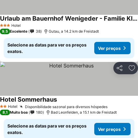
Urlaub am Bauernhof Wenigeder - Familie Klopf
Hotel
3 Estrelas
9,5
Excelente
38
Gutau, a 14.2 km de Freistadt
Selecione as datas para ver os preços
Ver preços
exatos.
Partilhar
Ad
Hotel Sommerhaus
Hotel
Disponibilidade sazonal para diversos hóspedes
2 Estrelas
8,1
Muito boa
180
Bad Leonfelden, a 15.1 km de Freistadt
Selecione as datas para ver os preços
Ver preços
exatos.