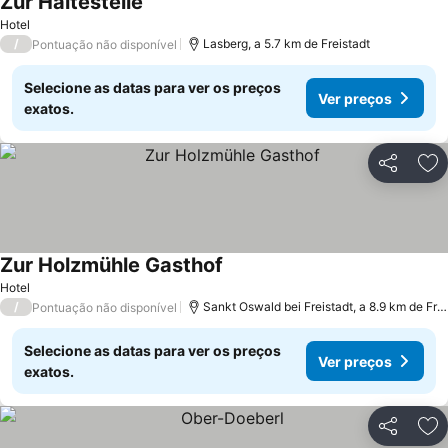
Zur Haltestelle
Hotel
/
Lasberg, a 5.7 km de Freistadt
Pontuação não disponível
Selecione as datas para ver os preços
Ver preços
exatos.
Partilhar
Ad
Zur Holzmühle Gasthof
Hotel
/
Sankt Oswald bei Freistadt, a 8.9 km de Freistadt
Pontuação não disponível
Selecione as datas para ver os preços
Ver preços
exatos.
Partilhar
Ad