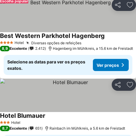
Escolha popular
Partilhar
Ad
Best Western Parkhotel Hagenberg
Hotel
Diversas opções de refeições
4 Estrelas
8,9
Excelente
2.412
Hagenberg im Mühlkreis, a 15.6 km de Freistadt
Selecione as datas para ver os preços
Ver preços
exatos.
Partilhar
Ad
Hotel Blumauer
Hotel
3 Estrelas
8,7
Excelente
651
Rainbach im Mühlkreis, a 5.6 km de Freistadt