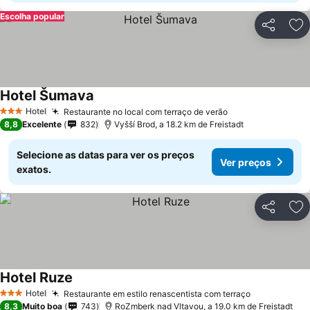
Escolha popular
Partilhar
Ad
Hotel Šumava
Hotel
Restaurante no local com terraço de verão
3 Estrelas
8,8
Excelente
832
Vyšší Brod, a 18.2 km de Freistadt
Selecione as datas para ver os preços
Ver preços
exatos.
Partilhar
Ad
Hotel Ruze
Hotel
Restaurante em estilo renascentista com terraço
3 Estrelas
8,3
Muito boa
743
RoZmberk nad Vltavou, a 19.0 km de Freistadt