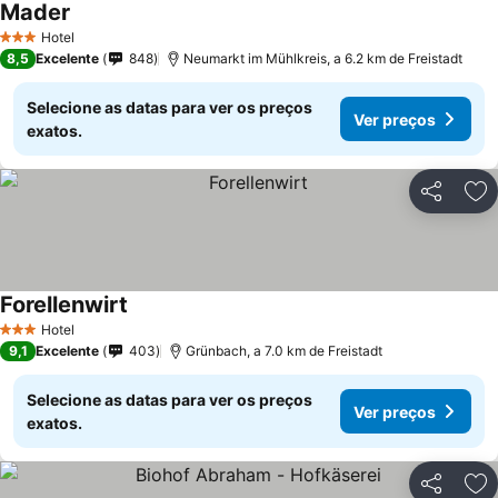
Mader
Hotel
3 Estrelas
8,5
Excelente
848
Neumarkt im Mühlkreis, a 6.2 km de Freistadt
Selecione as datas para ver os preços
Ver preços
exatos.
Partilhar
Ad
Forellenwirt
Hotel
3 Estrelas
9,1
Excelente
403
Grünbach, a 7.0 km de Freistadt
Selecione as datas para ver os preços
Ver preços
exatos.
Partilhar
Ad