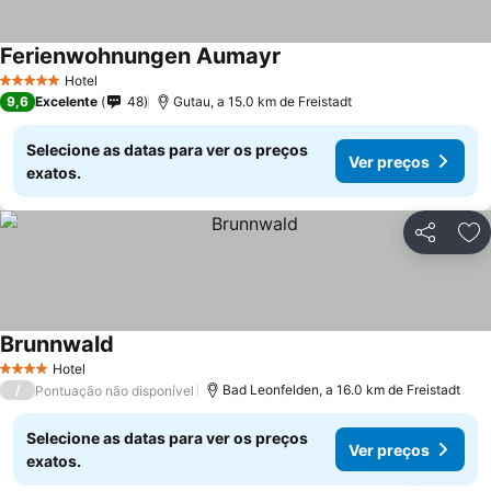
Ferienwohnungen Aumayr
Hotel
5 Estrelas
9,6
Excelente
48
Gutau, a 15.0 km de Freistadt
Selecione as datas para ver os preços
Ver preços
exatos.
Partilhar
Ad
Brunnwald
Hotel
4 Estrelas
/
Bad Leonfelden, a 16.0 km de Freistadt
Pontuação não disponível
Selecione as datas para ver os preços
Ver preços
exatos.