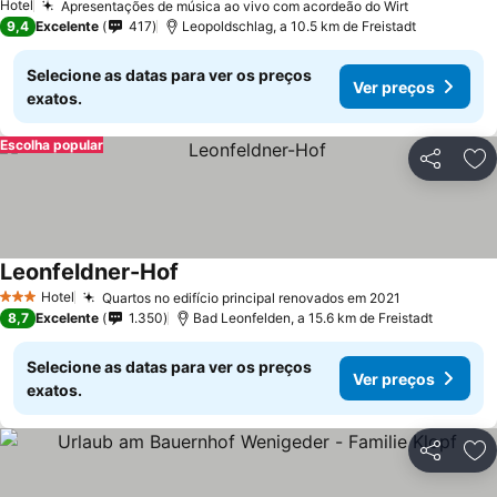
Hotel
Apresentações de música ao vivo com acordeão do Wirt
9,4
Excelente
417
Leopoldschlag, a 10.5 km de Freistadt
Selecione as datas para ver os preços
Ver preços
exatos.
Escolha popular
Partilhar
Ad
Leonfeldner-Hof
Hotel
Quartos no edifício principal renovados em 2021
3 Estrelas
8,7
Excelente
1.350
Bad Leonfelden, a 15.6 km de Freistadt
Selecione as datas para ver os preços
Ver preços
exatos.
Partilhar
Ad