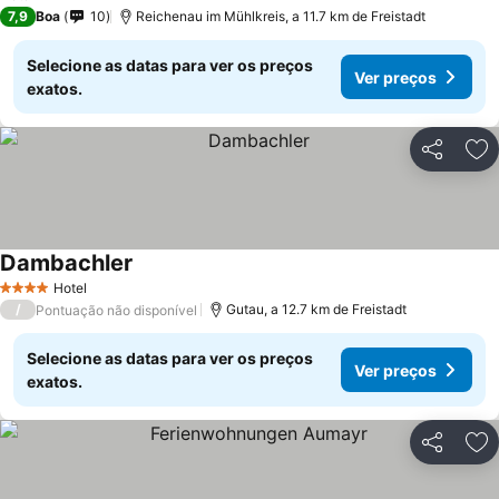
7,9
Boa
10
Reichenau im Mühlkreis, a 11.7 km de Freistadt
Selecione as datas para ver os preços
Ver preços
exatos.
Partilhar
Ad
Dambachler
Hotel
4 Estrelas
/
Gutau, a 12.7 km de Freistadt
Pontuação não disponível
Selecione as datas para ver os preços
Ver preços
exatos.
Partilhar
Ad