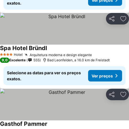
Ver preços
exatos.
Partilhar
Ad
Spa Hotel Bründl
Hotel
Arquitetura moderna e design elegante
4 Estrelas
9,0
Excelente
555
Bad Leonfelden, a 16.0 km de Freistadt
Selecione as datas para ver os preços
Ver preços
exatos.
Partilhar
Ad
Gasthof Pammer