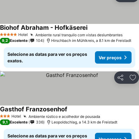
Biohof Abraham - Hofkäserei
Hotel
Ambiente rural tranquilo com vistas deslumbrantes
5 Estrelas
9,2
Excelente
104
Hirschbach im Mühlkreis, a 8.1 km de Freistadt
Selecione as datas para ver os preços
Ver preços
exatos.
Partilhar
Ad
Gasthof Franzosenhof
Hotel
Ambiente rústico e acolhedor de pousada
3 Estrelas
9,1
Excelente
336
Leopoldschlag, a 14.3 km de Freistadt
Selecione as datas para ver os preços