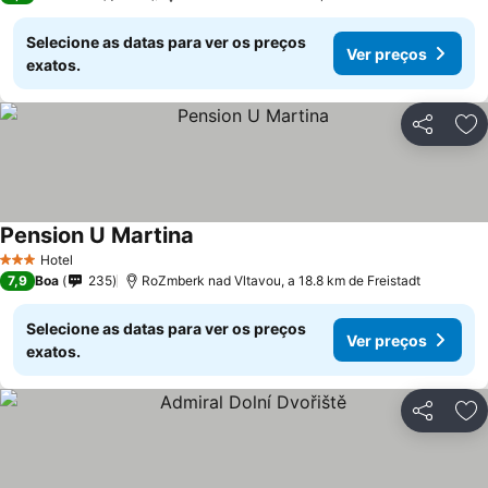
Selecione as datas para ver os preços
Ver preços
exatos.
Partilhar
Ad
Pension U Martina
Hotel
3 Estrelas
7,9
Boa
235
RoZmberk nad Vltavou, a 18.8 km de Freistadt
Selecione as datas para ver os preços
Ver preços
exatos.
Partilhar
Ad