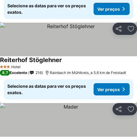
Selecione as datas para ver os preços
Ver preços
exatos.
Partilhar
Ad
Reiterhof Stöglehner
Hotel
3 Estrelas
8,7
Excelente
216
Rainbach im Mühlkreis, a 5.6 km de Freistadt
Selecione as datas para ver os preços
Ver preços
exatos.
Partilhar
Ad