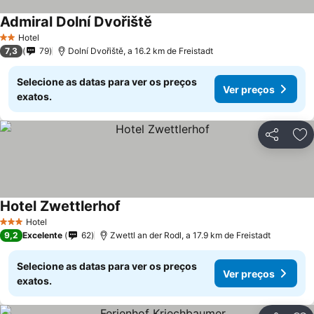
Admiral Dolní Dvořiště
Hotel
2 Estrelas
7,3
79
Dolní Dvořiště, a 16.2 km de Freistadt
Selecione as datas para ver os preços
Ver preços
exatos.
Partilhar
Ad
Hotel Zwettlerhof
Hotel
3 Estrelas
9,2
Excelente
62
Zwettl an der Rodl, a 17.9 km de Freistadt
Selecione as datas para ver os preços
Ver preços
exatos.