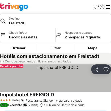
Favoritos
Iniciar
Me
Destino
Freistadt
Check-in/out
Hóspedes e quartos
Escolha as datas
2 hóspedes, 1 quarto.
Ordenar
Filtrar
Mapa
Hotéis com estacionamento em Freistadt
Como os pagamentos influenciam os resultados
Escolha popular
Partilhar
Ad
Impulshotel FREIGOLD
Hotel
Restaurante Sky com vista para a cidade
4 Estrelas
9,5
Excelente
2.333
a 0.6 km de Centro da cidade