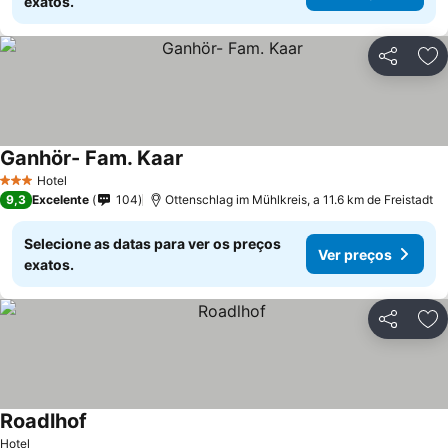
exatos.
Partilhar
Ad
Ganhör- Fam. Kaar
Hotel
3 Estrelas
9,3
Excelente
104
Ottenschlag im Mühlkreis, a 11.6 km de Freistadt
Selecione as datas para ver os preços
Ver preços
exatos.
Partilhar
Ad
Roadlhof
Hotel