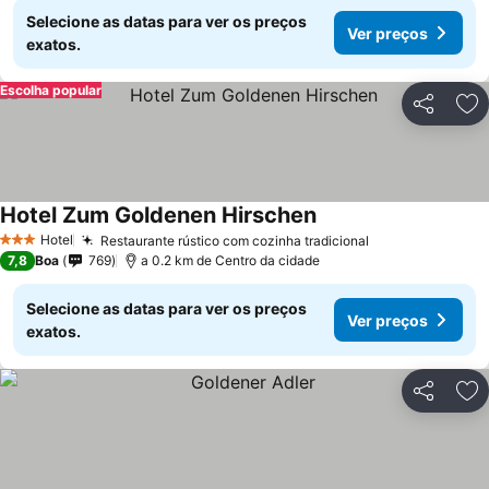
Selecione as datas para ver os preços
Ver preços
exatos.
Escolha popular
Partilhar
Ad
Hotel Zum Goldenen Hirschen
Hotel
Restaurante rústico com cozinha tradicional
3 Estrelas
7,8
Boa
769
a 0.2 km de Centro da cidade
Selecione as datas para ver os preços
Ver preços
exatos.
Partilhar
Ad