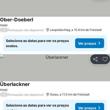
Ober-Doeberl
Hotel
/
Leopoldschlag, a 10.6 km de Freistadt
Pontuação não disponível
Selecione as datas para ver os preços
Ver preços
exatos.
Partilhar
Ad
Überlackner
Hotel
/
Gutau, a 11.0 km de Freistadt
Pontuação não disponível
Selecione as datas para ver os preços
Ver preços