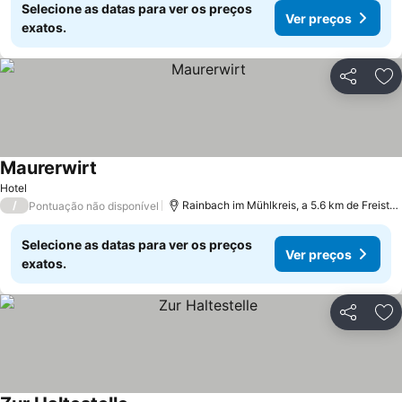
Selecione as datas para ver os preços
Ver preços
exatos.
Partilhar
Ad
Maurerwirt
Hotel
/
Rainbach im Mühlkreis, a 5.6 km de Freistadt
Pontuação não disponível
Selecione as datas para ver os preços
Ver preços
exatos.
Partilhar
Ad