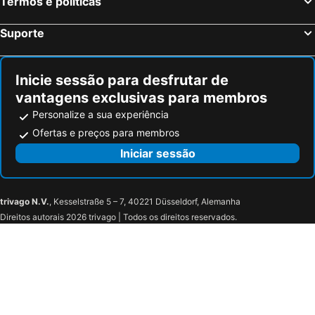
Termos e políticas
Afiesl, hotels with parking
Přední Výtoň, hotels with parking
Suporte
Feldkirchen an der Donau, hotels with parking
Aschach an der Donau, hotels with parking
Rechberg, hotels with parking
Bad Kreuzen, hotels with parking
Inicie sessão para desfrutar de
Schwertberg, hotels with parking
Vyšší Brod, hotels with parking
vantagens exclusivas para membros
Personalize a sua experiência
Ofertas e preços para membros
Iniciar sessão
trivago N.V.
, Kesselstraße 5 – 7, 40221 Düsseldorf, Alemanha
Direitos autorais 2026 trivago | Todos os direitos reservados.