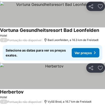
Partilhar
Ad
Vortuna Gesundheitsresort Bad Leonfelden
Hotel
/
Bad Leonfelden, a 16.3 km de Freistadt
Pontuação não disponível
Selecione as datas para ver os preços
Ver preços
exatos.
Partilhar
Ad
Herbertov
Hotel
/
Vyšší Brod, a 16.7 km de Freistadt
Pontuação não disponível