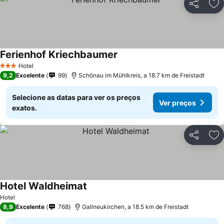
Partilhar
Ad
Ferienhof Kriechbaumer
Hotel
3 Estrelas
9,2
Excelente
99
Schönau im Mühlkreis, a 18.7 km de Freistadt
Selecione as datas para ver os preços
Ver preços
exatos.
Partilhar
Ad
Hotel Waldheimat
Hotel
8,9
Excelente
768
Gallneukirchen, a 18.5 km de Freistadt