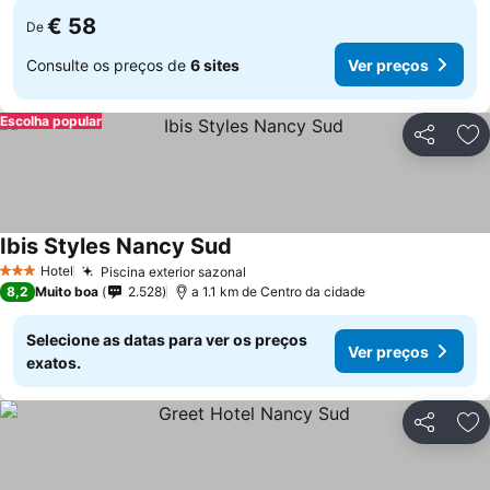
€ 58
De
Consulte os preços de
6 sites
Ver preços
Escolha popular
Partilhar
Ad
Ibis Styles Nancy Sud
Hotel
Piscina exterior sazonal
3 Estrelas
8,2
Muito boa
2.528
a 1.1 km de Centro da cidade
Selecione as datas para ver os preços
Ver preços
exatos.
Partilhar
Ad