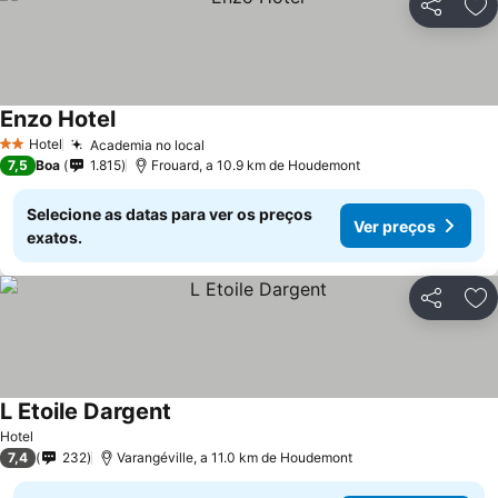
Partilhar
Ad
Enzo Hotel
Hotel
Academia no local
2 Estrelas
7,5
Boa
1.815
Frouard, a 10.9 km de Houdemont
Selecione as datas para ver os preços
Ver preços
exatos.
Partilhar
Ad
L Etoile Dargent
Hotel
7,4
232
Varangéville, a 11.0 km de Houdemont