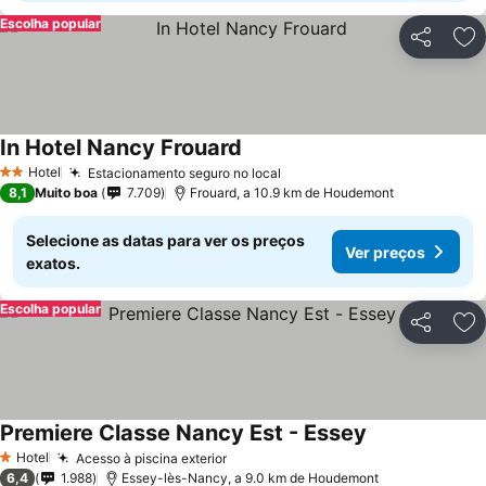
Escolha popular
Partilhar
Ad
In Hotel Nancy Frouard
Hotel
Estacionamento seguro no local
2 Estrelas
8,1
Muito boa
7.709
Frouard, a 10.9 km de Houdemont
Selecione as datas para ver os preços
Ver preços
exatos.
Escolha popular
Partilhar
Ad
Premiere Classe Nancy Est - Essey
Hotel
Acesso à piscina exterior
1 Estrelas
6,4
1.988
Essey-lès-Nancy, a 9.0 km de Houdemont