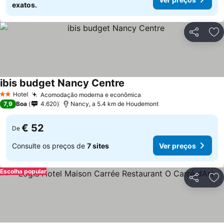
exatos.
Partilhar
Ad
ibis budget Nancy Centre
Hotel
Acomodação moderna e econômica
2 Estrelas
7,9
Boa
4.620
Nancy, a 5.4 km de Houdemont
€ 52
De
Consulte os preços de
7 sites
Ver preços
Escolha popular
Partilhar
Ad