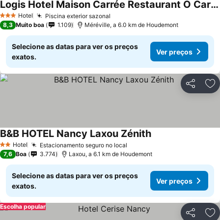
Logis Hotel Maison Carrée Restaurant O Carré dArt
Hotel
Piscina exterior sazonal
3 Estrelas
8,3
Muito boa
1.109
Méréville, a 6.0 km de Houdemont
Selecione as datas para ver os preços
Ver preços
exatos.
Partilhar
Ad
B&B HOTEL Nancy Laxou Zénith
Hotel
Estacionamento seguro no local
2 Estrelas
7,6
Boa
3.774
Laxou, a 6.1 km de Houdemont
Selecione as datas para ver os preços
Ver preços
exatos.
Escolha popular
Partilhar
Ad