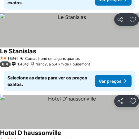
exatos.
Partilhar
Ad
Le Stanislas
Hotel
Camas trenó em alguns quartos
2 Estrelas
6,4
1.464
Nancy, a 5.4 km de Houdemont
Selecione as datas para ver os preços
Ver preços
exatos.
Partilhar
Ad
Hotel D'haussonville