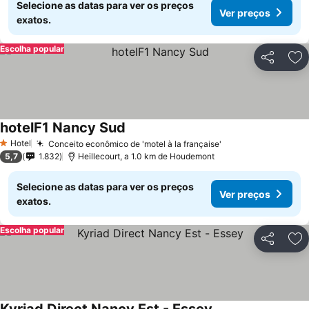
Selecione as datas para ver os preços
Ver preços
exatos.
Escolha popular
Partilhar
Ad
hotelF1 Nancy Sud
Hotel
Conceito econômico de 'motel à la française'
1 Estrelas
5,7
1.832
Heillecourt, a 1.0 km de Houdemont
Selecione as datas para ver os preços
Ver preços
exatos.
Escolha popular
Partilhar
Ad