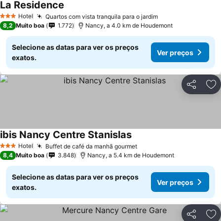
La Residence
Hotel
Quartos com vista tranquila para o jardim
3 Estrelas
8,2
Muito boa
1.772
Nancy, a 4.0 km de Houdemont
Selecione as datas para ver os preços
Ver preços
exatos.
Partilhar
Ad
ibis Nancy Centre Stanislas
Hotel
Buffet de café da manhã gourmet
3 Estrelas
8,4
Muito boa
3.848
Nancy, a 5.4 km de Houdemont
Selecione as datas para ver os preços
Ver preços
exatos.
Partilhar
Ad