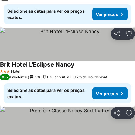
Selecione as datas para ver os preços
Ver preços
exatos.
Partilhar
Ad
Brit Hotel L'Eclipse Nancy
Hotel
3 Estrelas
8,5
Excelente
18
Heillecourt, a 0.9 km de Houdemont
Selecione as datas para ver os preços
Ver preços
exatos.
Partilhar
Ad