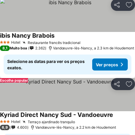
Partilhar
Ad
ibis Nancy Brabois
Hotel
Restaurante francês tradicional
3 Estrelas
8,1
Muito boa
2.362
Vandœuvre-lès-Nancy, a 2.3 km de Houdemont
Selecione as datas para ver os preços
Ver preços
exatos.
Escolha popular
Partilhar
Ad
Kyriad Direct Nancy Sud - Vandoeuvre
Hotel
Terraço ajardinado tranquilo
3 Estrelas
6,9
4.600
Vandœuvre-lès-Nancy, a 2.2 km de Houdemont