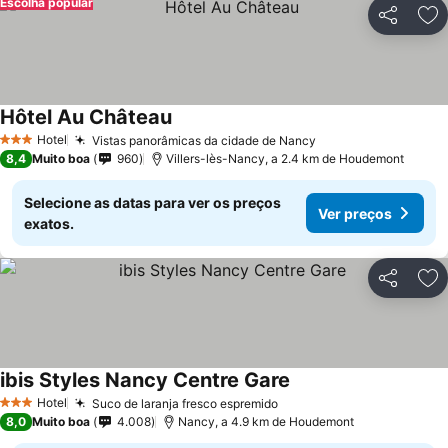
Escolha popular
Partilhar
Ad
Hôtel Au Château
Hotel
Vistas panorâmicas da cidade de Nancy
3 Estrelas
8,4
Muito boa
960
Villers-lès-Nancy, a 2.4 km de Houdemont
Selecione as datas para ver os preços
Ver preços
exatos.
Partilhar
Ad
ibis Styles Nancy Centre Gare
Hotel
Suco de laranja fresco espremido
3 Estrelas
8,0
Muito boa
4.008
Nancy, a 4.9 km de Houdemont