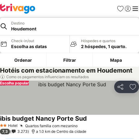
Favoritos
Iniciar
Me
Destino
Houdemont
Check-in/out
Hóspedes e quartos
Escolha as datas
2 hóspedes, 1 quarto.
Ordenar
Filtrar
Mapa
Hotéis com estacionamento em Houdemont
Como os pagamentos influenciam os resultados
Escolha popular
Partilhar
Ad
ibis budget Nancy Porte Sud
Hotel
Quartos família com mezanino
2 Estrelas
7,3
3.273
a 1.0 km de Centro da cidade