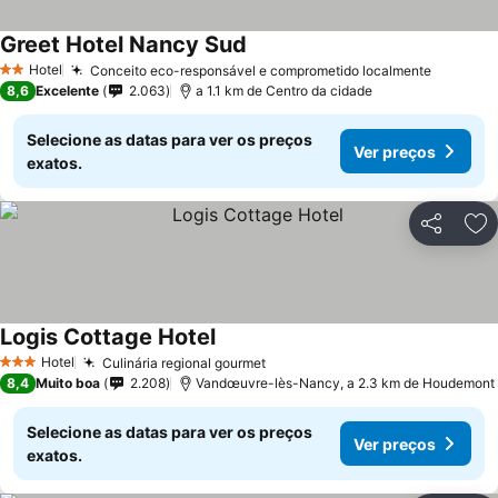
Greet Hotel Nancy Sud
Hotel
Conceito eco-responsável e comprometido localmente
2 Estrelas
8,6
Excelente
2.063
a 1.1 km de Centro da cidade
Selecione as datas para ver os preços
Ver preços
exatos.
Partilhar
Ad
Logis Cottage Hotel
Hotel
Culinária regional gourmet
3 Estrelas
8,4
Muito boa
2.208
Vandœuvre-lès-Nancy, a 2.3 km de Houdemont
Selecione as datas para ver os preços
Ver preços
exatos.