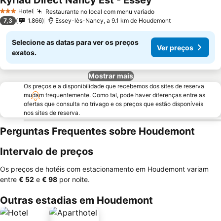
Kyriad Direct Nancy Est - Essey
Hotel
Restaurante no local com menu variado
3 Estrelas
7,3
1.866
Essey-lès-Nancy, a 9.1 km de Houdemont
Selecione as datas para ver os preços
Ver preços
exatos.
Mostrar mais
Os preços e a disponibilidade que recebemos dos sites de reserva
mudam frequentemente. Como tal, pode haver diferenças entre as
ofertas que consulta no trivago e os preços que estão disponíveis
nos sites de reserva.
Perguntas Frequentes sobre Houdemont
Intervalo de preços
Os preços de hotéis com estacionamento em Houdemont variam
entre
‎€ 52
e
‎€ 98
por noite.
Outras estadias em Houdemont