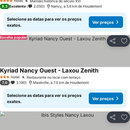
Hotel
Mansão histórica do século XVI
4 Estrelas
9,3
Excelente
2.050
Nancy, a 5.6 km de Houdemont
Selecione as datas para ver os preços
Ver preços
exatos.
Escolha popular
Partilhar
Ad
Kyriad Nancy Ouest - Laxou Zenith
Hotel
Restaurante no local com terraço
3 Estrelas
7,0
3.190
Maxéville, a 7.0 km de Houdemont
Selecione as datas para ver os preços
Ver preços
exatos.
Partilhar
Ad