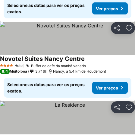
Selecione as datas para ver os preços
Ver preços
exatos.
Partilhar
Ad
Novotel Suites Nancy Centre
Hotel
Buffet de café da manhã variado
4 Estrelas
8,4
Muito boa
3.746
Nancy, a 5.4 km de Houdemont
Selecione as datas para ver os preços
Ver preços
exatos.
Partilhar
Ad