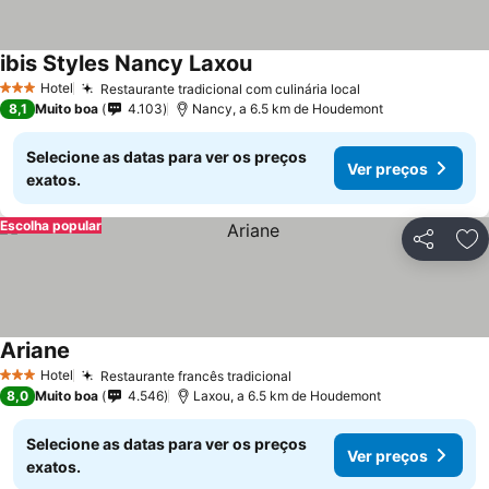
ibis Styles Nancy Laxou
Hotel
Restaurante tradicional com culinária local
3 Estrelas
8,1
Muito boa
4.103
Nancy, a 6.5 km de Houdemont
Selecione as datas para ver os preços
Ver preços
exatos.
Escolha popular
Partilhar
Ad
Ariane
Hotel
Restaurante francês tradicional
3 Estrelas
8,0
Muito boa
4.546
Laxou, a 6.5 km de Houdemont
Selecione as datas para ver os preços
Ver preços
exatos.