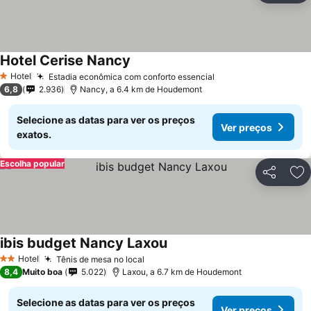
Hotel Cerise Nancy
Hotel
Estadia econômica com conforto essencial
1 Estrelas
6,8
2.936
Nancy, a 6.4 km de Houdemont
Selecione as datas para ver os preços
Ver preços
exatos.
Escolha popular
Partilhar
Ad
ibis budget Nancy Laxou
Hotel
Tênis de mesa no local
2 Estrelas
8,4
Muito boa
5.022
Laxou, a 6.7 km de Houdemont
Selecione as datas para ver os preços
Ver preços