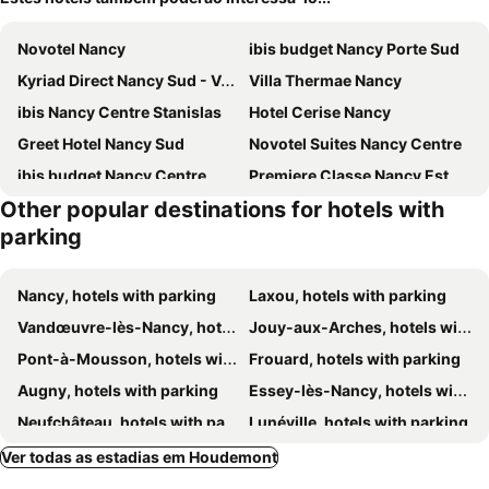
Novotel Nancy
ibis budget Nancy Porte Sud
Kyriad Direct Nancy Sud - Vandoeuvre
Villa Thermae Nancy
ibis Nancy Centre Stanislas
Hotel Cerise Nancy
Greet Hotel Nancy Sud
Novotel Suites Nancy Centre
ibis budget Nancy Centre
Premiere Classe Nancy Est - Essey
Other popular destinations for hotels with
hotelF1 Nancy Sud
ibis Nancy Brabois
parking
Kyriad Nancy Sud - Ludres
In Hotel Nancy Frouard
Nancy, hotels with parking
Laxou, hotels with parking
Vandœuvre-lès-Nancy, hotels with parking
Jouy-aux-Arches, hotels with parking
Pont-à-Mousson, hotels with parking
Frouard, hotels with parking
Augny, hotels with parking
Essey-lès-Nancy, hotels with parking
Neufchâteau, hotels with parking
Lunéville, hotels with parking
Heudicourt-sous-les-Côtes, hotels with parking
Maxéville, hotels with parking
Ver todas as estadias em Houdemont
Ludres, hotels with parking
Toul, hotels with parking