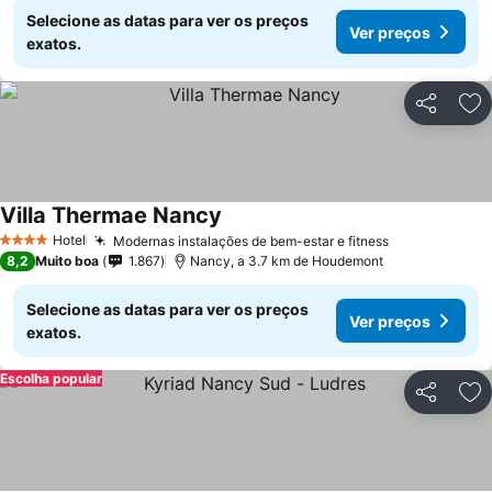
Selecione as datas para ver os preços
Ver preços
exatos.
Partilhar
Ad
Villa Thermae Nancy
Hotel
Modernas instalações de bem-estar e fitness
4 Estrelas
8,2
Muito boa
1.867
Nancy, a 3.7 km de Houdemont
Selecione as datas para ver os preços
Ver preços
exatos.
Escolha popular
Partilhar
Ad