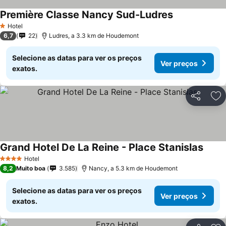
Première Classe Nancy Sud-Ludres
Hotel
1 Estrelas
6,7
22
Ludres, a 3.3 km de Houdemont
Selecione as datas para ver os preços
Ver preços
exatos.
Partilhar
Ad
Grand Hotel De La Reine - Place Stanislas
Hotel
4 Estrelas
8,2
Muito boa
3.585
Nancy, a 5.3 km de Houdemont
Selecione as datas para ver os preços
Ver preços
exatos.