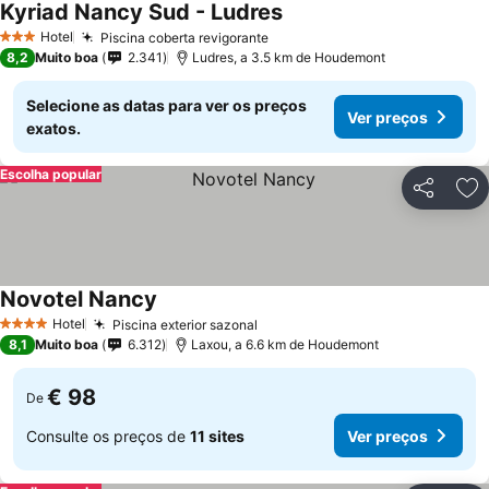
Kyriad Nancy Sud - Ludres
Hotel
Piscina coberta revigorante
3 Estrelas
8,2
Muito boa
2.341
Ludres, a 3.5 km de Houdemont
Selecione as datas para ver os preços
Ver preços
exatos.
Escolha popular
Partilhar
Ad
Novotel Nancy
Hotel
Piscina exterior sazonal
4 Estrelas
8,1
Muito boa
6.312
Laxou, a 6.6 km de Houdemont
€ 98
De
Consulte os preços de
11 sites
Ver preços