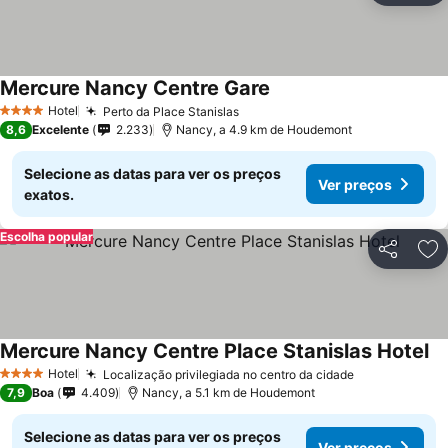
Mercure Nancy Centre Gare
Hotel
Perto da Place Stanislas
4 Estrelas
8,6
Excelente
2.233
Nancy, a 4.9 km de Houdemont
Selecione as datas para ver os preços
Ver preços
exatos.
Escolha popular
Partilhar
Ad
Mercure Nancy Centre Place Stanislas Hotel
Hotel
Localização privilegiada no centro da cidade
4 Estrelas
7,9
Boa
4.409
Nancy, a 5.1 km de Houdemont
Selecione as datas para ver os preços
Ver preços