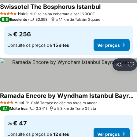
Swissotel The Bosphorus Istanbul
Ver preços
Hotel
Piscina na cobertura e bar 16 ROOF
Ver preços
5 Estrelas
9,5
Excelente
32.898
a 1.1 km de Taksim Square
€ 256
De
Consulte os preços de
15 sites
Ver preços
Partilhar
Ad
Ramada Encore by Wyndham Istanbul Bayrampasa
Ver preços
Hotel
Café Terraço no décimo terceiro andar
Ver preços
4 Estrelas
8,1
Muito boa
3.341
a 5.3 km de Torre Gálata
€ 47
De
Consulte os preços de
12 sites
Ver preços