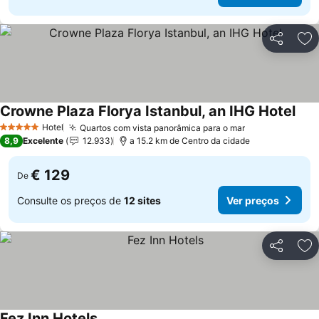
Partilhar
Ad
Crowne Plaza Florya Istanbul, an IHG Hotel
Ver 
Hotel
Quartos com vista panorâmica para o mar
Ver preços
5 Estrelas
8,9
Excelente
12.933
a 15.2 km de Centro da cidade
€ 129
De
Consulte os preços de
12 sites
Ver preços
Partilhar
Ad
Fez Inn Hotels