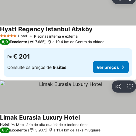
Partilhar
Ad
Hyatt Regency Istanbul Ataköy
Ver preços
Hotel
Piscinas interna e externa
Ver preços
5 Estrelas
8,9
Excelente
7.685
a 10.4 km de Centro da cidade
€ 201
De
Consulte os preços de
9 sites
Ver preços
Partilhar
Ad
Limak Eurasia Luxury Hotel
Ver preços
Hotel
Mobiliário de alta qualidade e tecidos ricos
Ver preços
8,7
Excelente
3.907
a 11.4 km de Taksim Square