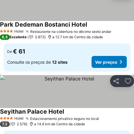
Park Dedeman Bostanci Hotel
Ver preços
Hotel
Restaurante na cobertura no décimo sexto andar
Ver preço
4 Estrelas
8,5
Excelente
3.872
a 12.7 km de Centro da cidade
€ 61
De
Consulte os preços de
12 sites
Ver preços
Partilhar
Ad
Seyithan Palace Hotel
Ver preços
Hotel
Estacionamento privativo seguro no local
Ver preços
4 Estrelas
7,2
2.576
a 14.6 km de Centro da cidade