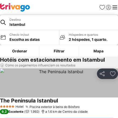
Favoritos
Iniciar
Me
Destino
Istambul
Check-in/out
Hóspedes e quartos
Escolha as datas
2 hóspedes, 1 quarto.
Ordenar
Filtrar
Mapa
Hotéis com estacionamento em Istambul
Como os pagamentos influenciam os resultados
Partilhar
Ad
The Peninsula Istanbul
Ver preços
Hotel
Piscina exterior à beira do Bósforo
Ver preços
5 Estrelas
9,2
Excelente
1.992
a 1.6 km de Centro da cidade