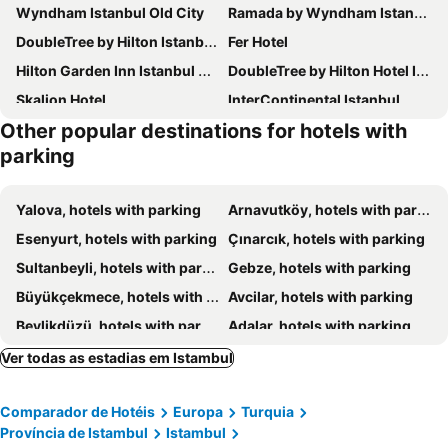
Wyndham Istanbul Old City
Ramada by Wyndham Istanbul Pera
DoubleTree by Hilton Istanbul Topkapi
Fer Hotel
Hilton Garden Inn Istanbul Ataturk Airport
DoubleTree by Hilton Hotel Istanbul - Piyalepasa
Skalion Hotel
InterContinental Istanbul
Other popular destinations for hotels with
Sura Hagia Sophia Hotel
Elite World Grand Istanbul Basın Ekpsres Hotel
parking
Swissotel The Bosphorus Istanbul
Amiral Palace Hotel Boutique Class
Daru Sultan Hotels Galata
Antea Palace Hotel & Spa
Yalova, hotels with parking
Arnavutköy, hotels with parking
The Elysium Taksim
Ottoman's Life Hotel Deluxe
Esenyurt, hotels with parking
Çınarcık, hotels with parking
The Marmara Taksim
Lalinn Hotel
Sultanbeyli, hotels with parking
Gebze, hotels with parking
Residence Inn By Marriott Istanbul Atasehir
Pera Palace Hotel
Büyükçekmece, hotels with parking
Avcilar, hotels with parking
Golden Tulip Istanbul Bayrampasa
Sultanahmet Black Pearl Apart Hotel
Beylikdüzü, hotels with parking
Adalar, hotels with parking
Seyithan Palace Hotel
Cihangir Hotel Bosphorus
Çekmeköy, hotels with parking
Sancaktepe, hotels with parking
Ver todas as estadias em Istambul
Byotell Hotel Istanbul
Golden Horn Bosphorus Hotel
Polonezköy, hotels with parking
Çatalca, hotels with parking
Novotel Istanbul Bosphorus
The Byzantium Suites Hotel & Spa
Comparador de Hotéis
Europa
Turquia
Zekeriyaköy, hotels with parking
Armutlu, hotels with parking
Crowne Plaza Istanbul - Harbiye By Ihg
Orka Royal Hotel & Spa
Província de Istambul
Istambul
Dosso Dossi Hotels Old City
Hotel Amira Istanbul