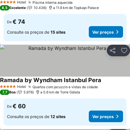
Ver preços
Hotel
Piscina interna aquecida
Ver preços
5 Estrelas
8,5
Excelente
10.436
a 11.9 km de Topkapı Palace
€ 74
De
Consulte os preços de
15 sites
Ver preços
Partilhar
Ad
Ramada by Wyndham Istanbul Pera
Ver preços
Hotel
Quartos com jacuzzis e vistas da cidade
Ver preços
5 Estrelas
7,7
Boa
5.976
a 0.6 km de Torre Gálata
€ 60
De
Consulte os preços de
12 sites
Ver preços