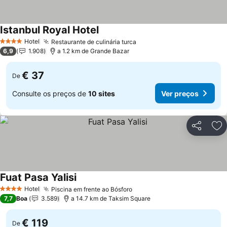
Istanbul Royal Hotel
Ver preços
Hotel
Restaurante de culinária turca
Ver preços
4 Estrelas
6,9
1.908
a 1.2 km de Grande Bazar
€ 37
De
Consulte os preços de
10 sites
Ver preços
Partilhar
Ad
Fuat Pasa Yalisi
Ver preços
Hotel
Piscina em frente ao Bósforo
Ver preços
4 Estrelas
7,7
Boa
3.589
a 14.7 km de Taksim Square
€ 119
De