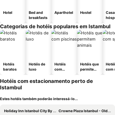
Hotel
Bed and
Aparthotel
Hostel
Casa
breakfasts
hósp
Categorias de hotéis populares em Istambul
Hotéis
Hotéis de
Hotéis
Hotéis que
Hoté
baratos
luxo
com
permitem
com 
piscinas
animais
Hotéis com estacionamento perto de
Istambul
Estes hotéis também poderão interessá-lo...
Holiday Inn Istanbul City By Ihg
Crowne Plaza Istanbul - Old City by IHG