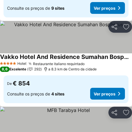
Consulte os preços de
9 sites
Ver preços
Partilhar
Ad
Vakko Hotel And Residence Sumahan Bosphorus
Ver preços
Hotel
Restaurante italiano requintado
Ver preços
5 Estrelas
8,6
Excelente
292
a 8.3 km de Centro da cidade
€ 854
De
Consulte os preços de
4 sites
Ver preços
Partilhar
Ad