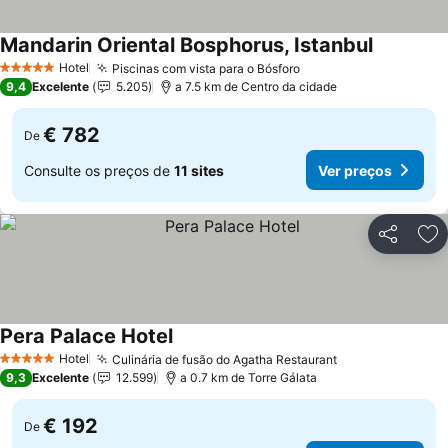
Mandarin Oriental Bosphorus, Istanbul
Ver preço
Hotel
Piscinas com vista para o Bósforo
Ver preços
5 Estrelas
9,4
Excelente
5.205
a 7.5 km de Centro da cidade
€ 782
De
Consulte os preços de
11 sites
Ver preços
Partilhar
Ad
Pera Palace Hotel
Ver preços
Hotel
Culinária de fusão do Agatha Restaurant
Ver preços
5 Estrelas
9,3
Excelente
12.599
a 0.7 km de Torre Gálata
€ 192
De