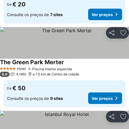
€ 20
De
Consulte os preços de
7 sites
Ver preços
Partilhar
Ad
The Green Park Merter
Ver preços
Hotel
Piscina interior aquecida
Ver preços
5 Estrelas
6,6
4.186
a 7.5 km de Centro da cidade
€ 50
De
Consulte os preços de
9 sites
Ver preços
Partilhar
Ad