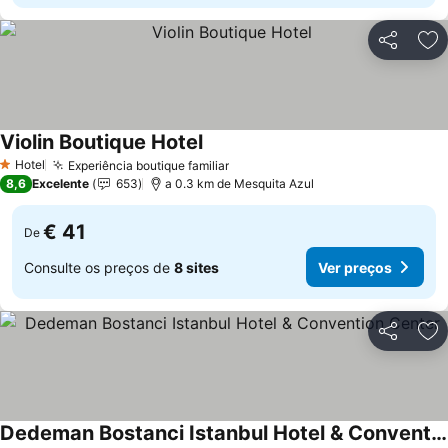
Partilhar
Ad
Violin Boutique Hotel
Ver preços
Hotel
Experiência boutique familiar
Ver preços
1 Estrelas
8,6
Excelente
653
a 0.3 km de Mesquita Azul
€ 41
De
Consulte os preços de
8 sites
Ver preços
Partilhar
Ad
Dedeman Bostanci Istanbul Hotel & Convention Center