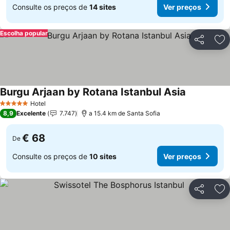
Consulte os preços de
14 sites
Ver preços
Escolha popular
Partilhar
Ad
Burgu Arjaan by Rotana Istanbul Asia
Ver preços
Hotel
5 Estrelas
8,9
Excelente
7.747
a 15.4 km de Santa Sofia
€ 68
De
Consulte os preços de
10 sites
Ver preços
Partilhar
Ad