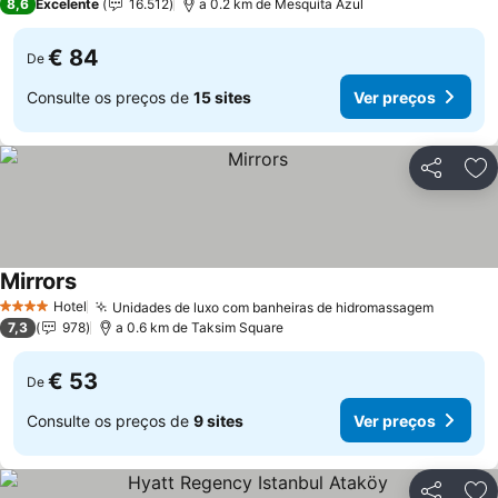
8,6
Excelente
16.512
a 0.2 km de Mesquita Azul
€ 84
De
Consulte os preços de
15 sites
Ver preços
Partilhar
Ad
Mirrors
Ver preços
Hotel
Unidades de luxo com banheiras de hidromassagem
Ver pre
4 Estrelas
7,3
978
a 0.6 km de Taksim Square
€ 53
De
Consulte os preços de
9 sites
Ver preços