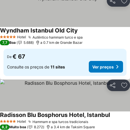
Partilhar
Ad
Wyndham Istanbul Old City
Ver preços
Hotel
Autêntico hammam turco e spa
Ver preços
5 Estrelas
7,7
Boa
5.688
a 0.7 km de Grande Bazar
€ 67
De
Consulte os preços de
11 sites
Ver preços
Partilhar
Ad
Radisson Blu Bosphorus Hotel, Istanbul
Ver preç
Hotel
Hammam e spa turcos tradicionais
Ver preços
5 Estrelas
8,2
Muito boa
8.272
a 3.4 km de Taksim Square