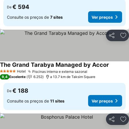
€ 594
De
Consulte os preços de
7 sites
Ver preços
Partilhar
Ad
The Grand Tarabya Managed by Accor
Ver preç
Hotel
Piscinas interna e externa sazonal
Ver preços
5 Estrelas
9,4
Excelente
6.252
a 13.7 km de Taksim Square
€ 188
De
Consulte os preços de
11 sites
Ver preços
Partilhar
Ad