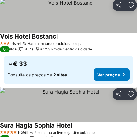
Partilhar
Ad
Vois Hotel Bostanci
Ver preços
Hotel
Hammam turco tradicional e spa
Ver preços
3 Estrelas
7,6
Boa
454
a 12.3 km de Centro da cidade
€ 33
De
Consulte os preços de
2 sites
Ver preços
Partilhar
Ad
Sura Hagia Sophia Hotel
Ver preços
Hotel
Piscina ao ar livre e jardim botânico
Ver preços
5 Estrelas