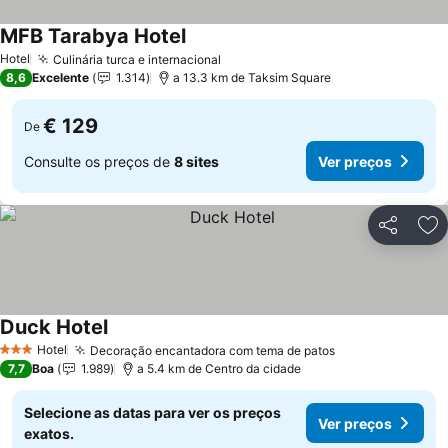
MFB Tarabya Hotel
Ver preços
Hotel
Culinária turca e internacional
Ver preços
8,6
Excelente
1.314
a 13.3 km de Taksim Square
€ 129
De
Consulte os preços de
8 sites
Ver preços
Partilhar
Ad
Duck Hotel
Ver preços
Hotel
Decoração encantadora com tema de patos
Ver preços
3 Estrelas
7,7
Boa
1.989
a 5.4 km de Centro da cidade
Selecione as datas para ver os preços
Ver preços
exatos.