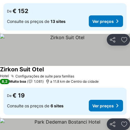
€ 152
De
Consulte os preços de
13 sites
Ver preços
Partilhar
Ad
Zirkon Suit Otel
Ver preços
Hotel
Configurações de suíte para famílias
Ver preços
8,2
Muito boa
1.081
a 11.8 km de Centro da cidade
€ 19
De
Consulte os preços de
6 sites
Ver preços
Partilhar
Ad