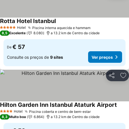
Rotta Hotel Istanbul
Ver preços
Hotel
Piscina interna aquecida e hammam
Ver preços
5 Estrelas
8,5
Excelente
8.080
a 13.2 km de Centro da cidade
€ 57
De
Consulte os preços de
9 sites
Ver preços
Partilhar
Ad
Hilton Garden Inn Istanbul Ataturk Airport
Ver p
Hotel
Piscina coberta e centro de bem-estar
Ver preços
4 Estrelas
8,3
Muito boa
6.864
a 13.2 km de Centro da cidade