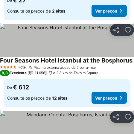
€ 27
De
Consulte os preços de
2 sites
Ver preços
Partilhar
Ad
Four Seasons Hotel Istanbul at the Bosphorus
Hotel
Piscina externa aquecida à beira-mar
Ver preços
5 Estrelas
9,3
Excelente
11.656
a 2.3 km de Taksim Square
€ 612
De
Consulte os preços de
12 sites
Ver preços
Partilhar
Ad