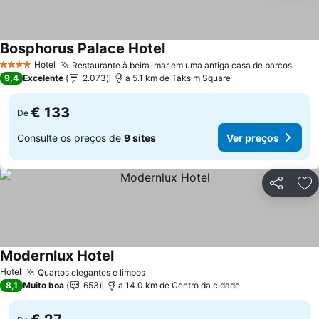
Bosphorus Palace Hotel
Ver preços
Hotel
Restaurante à beira-mar em uma antiga casa de barcos
Ver 
4 Estrelas
9,4
Excelente
2.073
a 5.1 km de Taksim Square
€ 133
De
Consulte os preços de
9 sites
Ver preços
Partilhar
Ad
Modernlux Hotel
Ver preços
Hotel
Quartos elegantes e limpos
Ver preços
8,1
Muito boa
653
a 14.0 km de Centro da cidade