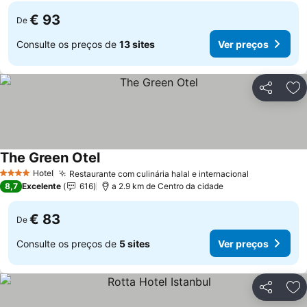
€ 93
De
Consulte os preços de
13 sites
Ver preços
Partilhar
Ad
The Green Otel
Ver preços
Hotel
Restaurante com culinária halal e internacional
Ver preços
4 Estrelas
8,7
Excelente
616
a 2.9 km de Centro da cidade
€ 83
De
Consulte os preços de
5 sites
Ver preços
Partilhar
Ad