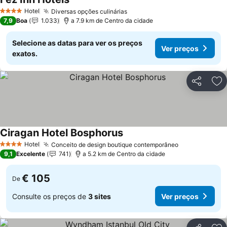
Ver preços
Hotel
Diversas opções culinárias
Ver preços
4 Estrelas
7,9
Boa
1.033
a 7.9 km de Centro da cidade
Selecione as datas para ver os preços
Ver preços
exatos.
Partilhar
Ad
Ciragan Hotel Bosphorus
Ver preços
Hotel
Conceito de design boutique contemporâneo
Ver preços
4 Estrelas
9,1
Excelente
741
a 5.2 km de Centro da cidade
€ 105
De
Consulte os preços de
3 sites
Ver preços