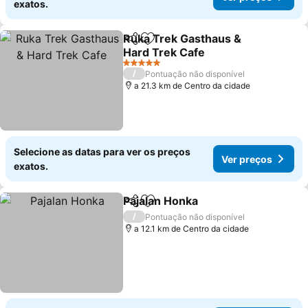
exatos.
Ruka Trek Gasthaus &
Partilhar
Adicionar aos favoritos
Hard Trek Cafe
Ver preços
5 Estrelas
/
Pontuação não disponível
a 21.3 km de Centro da cidade
Selecione as datas para ver os preços
Ver preços
exatos.
Pajalan Honka
Partilhar
Adicionar aos favoritos
Ver preços
/
Pontuação não disponível
a 12.1 km de Centro da cidade