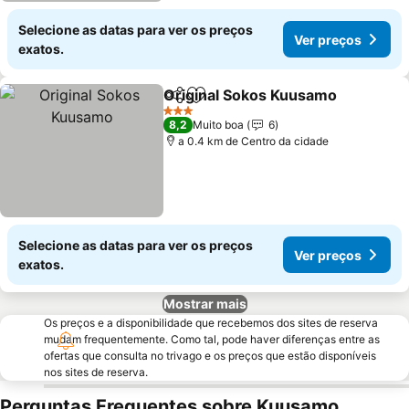
Selecione as datas para ver os preços
Ver preços
exatos.
Original Sokos Kuusamo
Partilhar
Adicionar aos favoritos
V
3 Estrelas
8,2
Muito boa
6
a 0.4 km de Centro da cidade
Selecione as datas para ver os preços
Ver preços
exatos.
Mostrar mais
Os preços e a disponibilidade que recebemos dos sites de reserva
mudam frequentemente. Como tal, pode haver diferenças entre as
ofertas que consulta no trivago e os preços que estão disponíveis
nos sites de reserva.
Perguntas Frequentes sobre Kuusamo