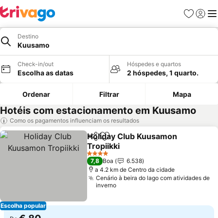
Favoritos
Iniciar
Me
Destino
Kuusamo
Check-in/out
Hóspedes e quartos
Escolha as datas
2 hóspedes, 1 quarto.
Ordenar
Filtrar
Mapa
Hotéis com estacionamento em Kuusamo
Como os pagamentos influenciam os resultados
Holiday Club Kuusamon
Partilhar
Adicionar aos favoritos
Tropiikki
Ver preços
4 Estrelas
7,8
Boa
6.538
a 4.2 km de Centro da cidade
Cenário à beira do lago com atividades de
inverno
Escolha popular