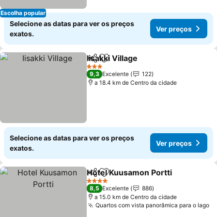
Escolha popular
Selecione as datas para ver os preços
Ver preços
exatos.
Iisakki Village
Partilhar
Adicionar aos favoritos
Ver preços
3 Estrelas
9,3
Excelente
122
a 18.4 km de Centro da cidade
Selecione as datas para ver os preços
Ver preços
exatos.
Hotel Kuusamon Portti
Partilhar
Adicionar aos favoritos
Ver
4 Estrelas
8,5
Excelente
886
a 15.0 km de Centro da cidade
Quartos com vista panorâmica para o lago
Ve