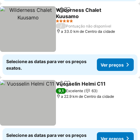
Wilderness Chalet
Partilhar
Adicionar aos favoritos
Kuusamo
Ver preços
5 Estrelas
/
Pontuação não disponível
a 33.0 km de Centro da cidade
Selecione as datas para ver os preços
Ver preços
exatos.
Vuosselin Helmi C11
Partilhar
Adicionar aos favoritos
Ver p
9,1
Excelente
63
a 22.9 km de Centro da cidade
Selecione as datas para ver os preços
Ver preços