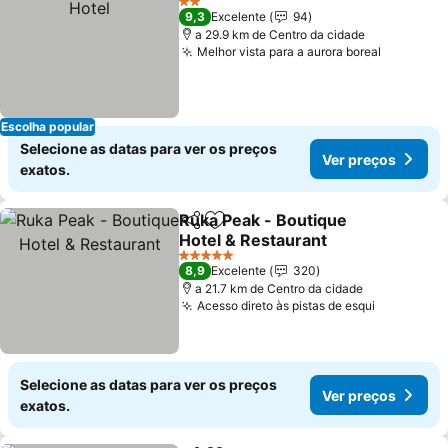
2 Estrelas
9,3
Excelente
94
a 29.9 km de Centro da cidade
Melhor vista para a aurora boreal
Ver preç
Escolha popular
Selecione as datas para ver os preços
Ver preços
exatos.
Ruka Peak - Boutique
Partilhar
Adicionar aos favoritos
Hotel & Restaurant
Ver preços
5 Estrelas
8,9
Excelente
320
a 21.7 km de Centro da cidade
Acesso direto às pistas de esqui
Ver preço
Selecione as datas para ver os preços
Ver preços
exatos.