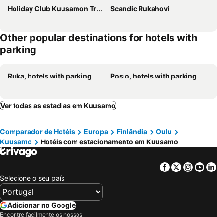
Holiday Club Kuusamon Tropiikki
Scandic Rukahovi
Other popular destinations for hotels with
parking
Ruka, hotels with parking
Posio, hotels with parking
Ver todas as estadias em Kuusamo
Comparador de Hotéis
Europa
Finlândia
Oulu
Kuusamo
Hotéis com estacionamento em Kuusamo
Facebook
Twitter
Insta
Yo
Selecione o seu país
Adicionar no Google
Encontre facilmente os nossos