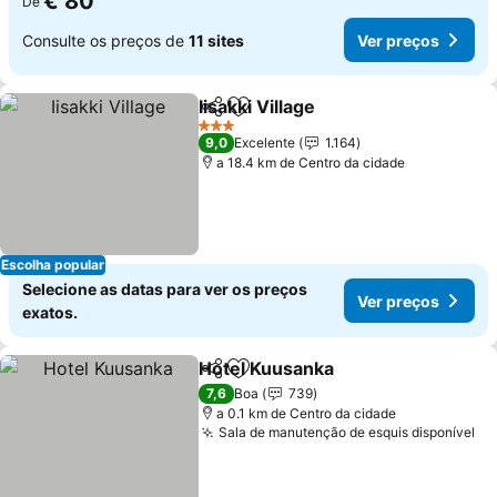
€ 80
De
Consulte os preços de
11 sites
Ver preços
Iisakki Village
Partilhar
Adicionar aos favoritos
Ver preços
3 Estrelas
9,0
Excelente
1.164
a 18.4 km de Centro da cidade
Escolha popular
Selecione as datas para ver os preços
Ver preços
exatos.
Hotel Kuusanka
Partilhar
Adicionar aos favoritos
Ver preços
7,6
Boa
739
a 0.1 km de Centro da cidade
Sala de manutenção de esquis disponível
Ve