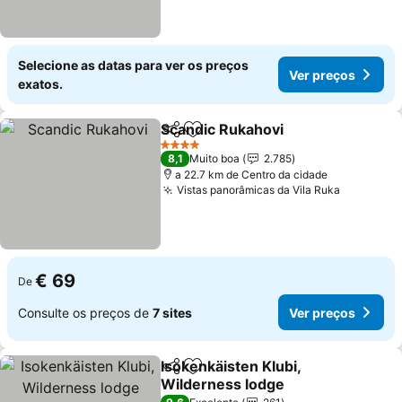
Selecione as datas para ver os preços
Ver preços
exatos.
Scandic Rukahovi
Partilhar
Adicionar aos favoritos
Ver preç
4 Estrelas
8,1
Muito boa
2.785
a 22.7 km de Centro da cidade
Vistas panorâmicas da Vila Ruka
Ver preç
€ 69
De
Consulte os preços de
7 sites
Ver preços
Isokenkäisten Klubi,
Partilhar
Adicionar aos favoritos
Wilderness lodge