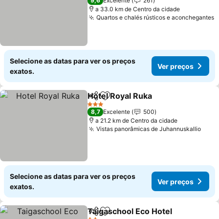
Ver preços
9,6
Excelente
261
a 33.0 km de Centro da cidade
Quartos e chalés rústicos e aconchegantes
V
Selecione as datas para ver os preços
Ver preços
exatos.
Hotel Royal Ruka
Partilhar
Adicionar aos favoritos
Ver preço
3 Estrelas
8,7
Excelente
500
a 21.2 km de Centro da cidade
Vistas panorâmicas de Juhannuskallio
Ver 
Selecione as datas para ver os preços
Ver preços
exatos.
Taigaschool Eco Hotel
Partilhar
Adicionar aos favoritos
Ver 