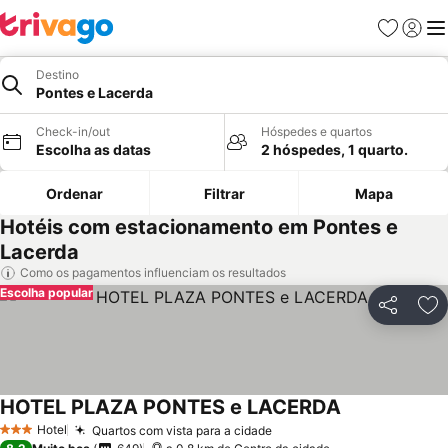
Favoritos
Iniciar
Me
Destino
Pontes e Lacerda
Check-in/out
Hóspedes e quartos
Escolha as datas
2 hóspedes, 1 quarto.
Ordenar
Filtrar
Mapa
Hotéis com estacionamento em Pontes e
Lacerda
Como os pagamentos influenciam os resultados
Escolha popular
Partilhar
Ad
HOTEL PLAZA PONTES e LACERDA
Hotel
Quartos com vista para a cidade
3 Estrelas