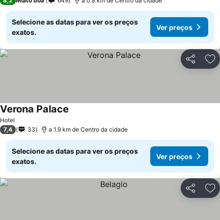
8,2
Muito boa
649
a 0.8 km de Centro da cidade
Selecione as datas para ver os preços
Ver preços
exatos.
Partilhar
Ad
Verona Palace
Hotel
7,4
33
a 1.9 km de Centro da cidade
Selecione as datas para ver os preços
Ver preços
exatos.
Partilhar
Ad