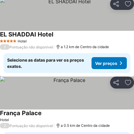
Partilhar
Ad
EL SHADDAI Hotel
Hotel
5 Estrelas
/
a 1.2 km de Centro da cidade
Pontuação não disponível
Selecione as datas para ver os preços
Ver preços
exatos.
Partilhar
Ad
França Palace
Hotel
/
a 0.5 km de Centro da cidade
Pontuação não disponível