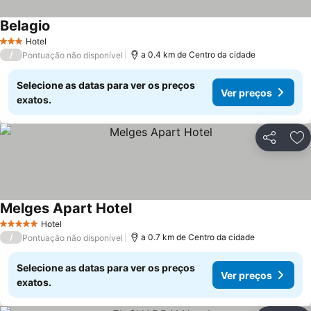
Belagio
Hotel
3 Estrelas
/
a 0.4 km de Centro da cidade
Pontuação não disponível
Selecione as datas para ver os preços
Ver preços
exatos.
Partilhar
Ad
Melges Apart Hotel
Hotel
5 Estrelas
/
a 0.7 km de Centro da cidade
Pontuação não disponível
Selecione as datas para ver os preços
Ver preços
exatos.