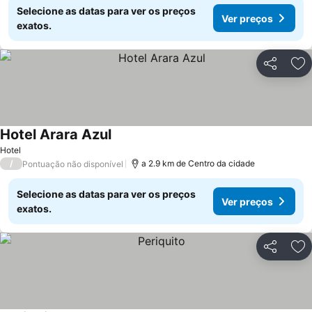
Selecione as datas para ver os preços
Ver preços
exatos.
Partilhar
Ad
Hotel Arara Azul
Hotel
/
a 2.9 km de Centro da cidade
Pontuação não disponível
Selecione as datas para ver os preços
Ver preços
exatos.
Partilhar
Ad