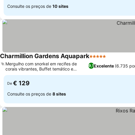
Consulte os preços de
10 sites
Charmillion Gardens Aquapark
5 Estrelas
Ver preços
Mergulho com snorkel em recifes de
Excelente
(6.735 po
9,1
corais vibrantes, Buffet temático e
Ver preços
refeições à la carte
€ 129
De
Consulte os preços de
8 sites