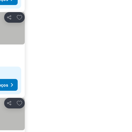
Adicionar aos favoritos
Partilhar
eços
Adicionar aos favoritos
Partilhar