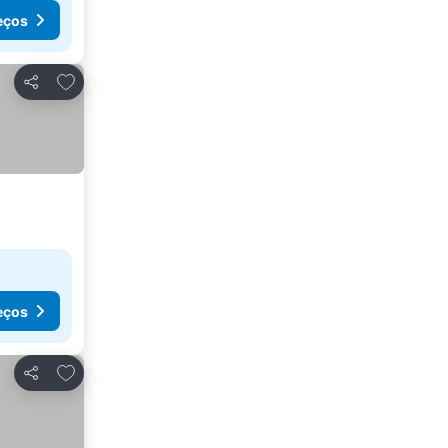
eços
Adicionar aos favoritos
Partilhar
eços
Adicionar aos favoritos
Partilhar