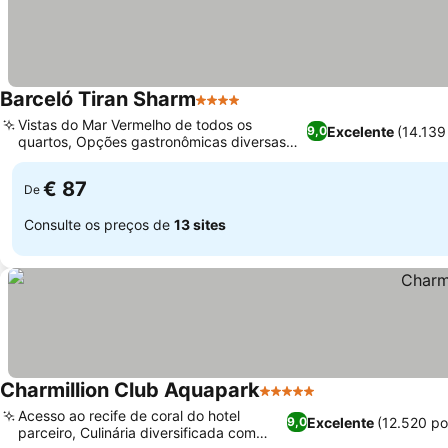
Barceló Tiran Sharm
4 Estrelas
Ver preços
Vistas do Mar Vermelho de todos os
Excelente
(14.139
9,0
quartos, Opções gastronômicas diversas
Ver preços
com alternativas halal
€ 87
De
Consulte os preços de
13 sites
Charmillion Club Aquapark
5 Estrelas
Ver preços
Acesso ao recife de coral do hotel
Excelente
(12.520 p
9,0
parceiro, Culinária diversificada com