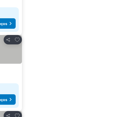
eços
Adicionar aos favoritos
Partilhar
eços
Adicionar aos favoritos