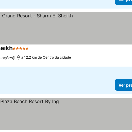
heikh
5 Estrelas
Ver preços
uações)
a 12.2 km de Centro da cidade
Ver pr