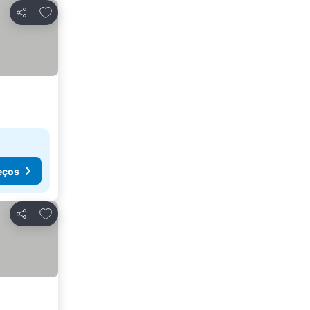
Adicionar aos favoritos
Partilhar
eços
Adicionar aos favoritos
Partilhar