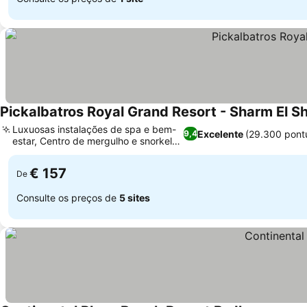
Pickalbatros Royal Grand Resort - Sharm El S
Luxuosas instalações de spa e bem-
Excelente
(29.300 pont
9,4
estar, Centro de mergulho e snorkel
Ver preços
no local
€ 157
De
Consulte os preços de
5 sites