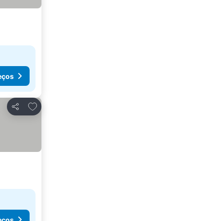
eços
Adicionar aos favoritos
Partilhar
eços