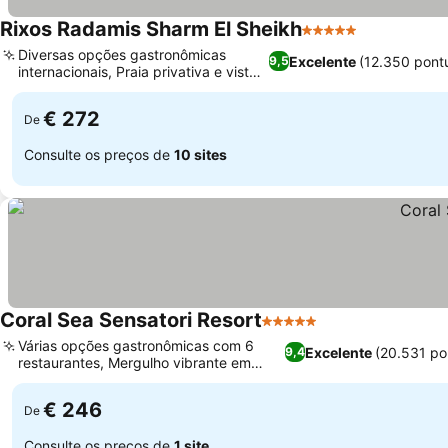
Rixos Radamis Sharm El Sheikh
5 Estrelas
Ver preços
Diversas opções gastronômicas
Excelente
(12.350 pont
9,5
internacionais, Praia privativa e vista
Ver preços
para o mar
€ 272
De
Consulte os preços de
10 sites
Coral Sea Sensatori Resort
5 Estrelas
Ver preços
Várias opções gastronômicas com 6
Excelente
(20.531 po
9,4
restaurantes, Mergulho vibrante em
Ver preços
recifes de coral
€ 246
De
Consulte os preços de
1 site