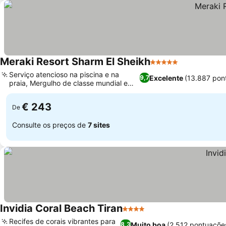
Meraki Resort Sharm El Sheikh
5 Estrelas
Ver preços
Serviço atencioso na piscina e na
Excelente
(13.887 pon
9,7
praia, Mergulho de classe mundial em
Ver preços
Ras Nasrani
€ 243
De
Consulte os preços de
7 sites
Invidia Coral Beach Tiran
4 Estrelas
Ver preços
Recifes de corais vibrantes para
Muito boa
(2.512 pontuaçõe
8,3