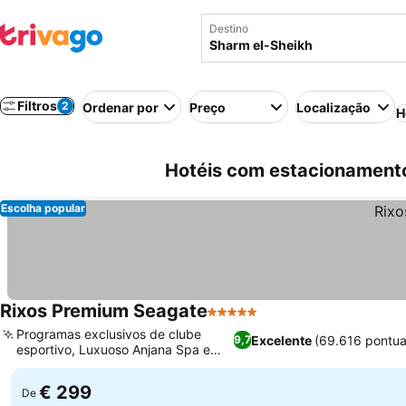
Destino
Filtros
2
Ordenar por
Preço
Localização
H
Hotéis com estacionament
Escolha popular
Rixos Premium Seagate
5 Estrelas
Ver preços
Programas exclusivos de clube
Excelente
(69.616 pontu
9,7
esportivo, Luxuoso Anjana Spa e
Ver preços
bem-estar
€ 299
De