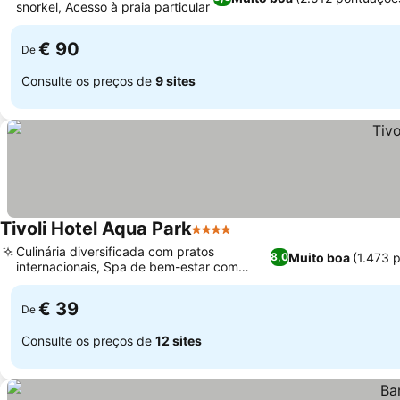
snorkel, Acesso à praia particular
Ver preços
€ 90
De
Consulte os preços de
9 sites
Tivoli Hotel Aqua Park
4 Estrelas
Ver preços
Culinária diversificada com pratos
Muito boa
(1.473 
8,0
internacionais, Spa de bem-estar com
Ver preços
tratamentos completos
€ 39
De
Consulte os preços de
12 sites