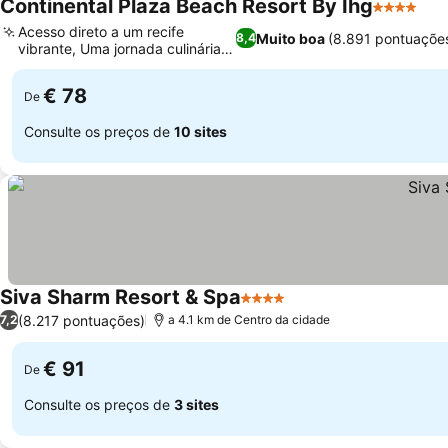
Continental Plaza Beach Resort By Ihg
4 Estrelas
Ver
Acesso direto a um recife
Muito boa
(8.891 pontuaçõe
8,4
vibrante, Uma jornada culinária
Ver preços
diversa
€ 78
De
Consulte os preços de
10 sites
Siva Sharm Resort & Spa
4 Estrelas
Ver preços
(8.217 pontuações)
7,2
a 4.1 km de Centro da cidade
€ 91
De
Consulte os preços de
3 sites