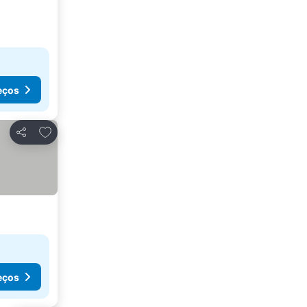
eços
Adicionar aos favoritos
Partilhar
eços