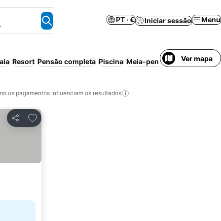
PT · €
Menu
Iniciar sessão
.
Ver mapa
aia
Resort
Pensão completa
Piscina
Meia-pensão
Aparthotel
Pe
o os pagamentos influenciam os resultados
Adicionar aos favoritos
Partilhar