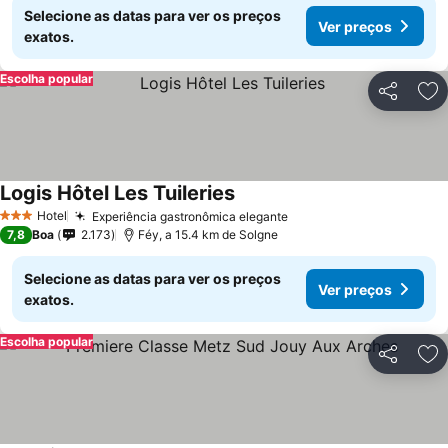
Selecione as datas para ver os preços
Ver preços
exatos.
Escolha popular
Partilhar
Ad
Logis Hôtel Les Tuileries
Ver preços
Hotel
Experiência gastronômica elegante
Ver preços
3 Estrelas
7,8
Boa
2.173
Féy, a 15.4 km de Solgne
Selecione as datas para ver os preços
Ver preços
exatos.
Escolha popular
Partilhar
Ad