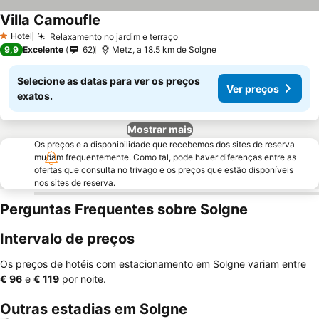
Villa Camoufle
Ver preços
Hotel
Relaxamento no jardim e terraço
Ver preços
1 Estrelas
9,9
Excelente
62
Metz, a 18.5 km de Solgne
Selecione as datas para ver os preços
Ver preços
exatos.
Mostrar mais
Os preços e a disponibilidade que recebemos dos sites de reserva
mudam frequentemente. Como tal, pode haver diferenças entre as
ofertas que consulta no trivago e os preços que estão disponíveis
nos sites de reserva.
Perguntas Frequentes sobre Solgne
Intervalo de preços
Os preços de hotéis com estacionamento em Solgne variam entre
‎€ 96
e
‎€ 119
por noite.
Outras estadias em Solgne