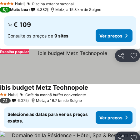
Ver p
Hotel
Piscina exterior sazonal
Ver preços
4 Estrelas
8,1
Muito boa
4.382
Metz, a 15.8 km de Solgne
€ 109
De
Consulte os preços de
9 sites
Ver preços
Escolha popular
Partilhar
Ad
ibis budget Metz Technopole
Ver preços
Hotel
Café da manhã buffet conveniente
Ver preços
2 Estrelas
7,1
6.075
Metz, a 16.7 km de Solgne
Selecione as datas para ver os preços
Ver preços
exatos.