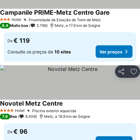
Campanile PRIME-Metz Centre Gare
Ver preços
Hotel
Proximidade da Estação de Trem de Metz
Ver preços
3 Estrelas
8,4
Muito boa
5.799
Metz, a 17.9 km de Solgne
€ 119
De
Consulte os preços de
10 sites
Ver preços
Partilhar
Ad
Novotel Metz Centre
Ver preços
Hotel
Piscina exterior aquecida
Ver preços
4 Estrelas
7,6
Boa
6.406
Metz, a 18.9 km de Solgne
€ 96
De