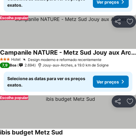
Ver preços
exatos.
Escolha popular
Partilhar
Ad
Campanile NATURE - Metz Sud Jouy aux Arches
Ver preços
Hotel
Design moderno e reformado recentemente
Ver preços
3 Estrelas
7,9
Boa
2.694
Jouy-aux-Arches, a 19.0 km de Solgne
Selecione as datas para ver os preços
Ver preços
exatos.
Escolha popular
Partilhar
Ad
ibis budget Metz Sud
Ver preços