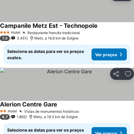
Campanile Metz Est - Technopole
Ver preços
Hotel
Restaurante francês tradicional
Ver preços
3 Estrelas
7,3
3.451
Metz, a 16.6 km de Solgne
Selecione as datas para ver os preços
Ver preços
exatos.
Partilhar
Ad
Alerion Centre Gare
Ver preços
Hotel
Vistas de monumentos históricos
Ver preços
2 Estrelas
6,7
1.892
Metz, a 18.3 km de Solgne
Selecione as datas para ver os preços
Ver preços