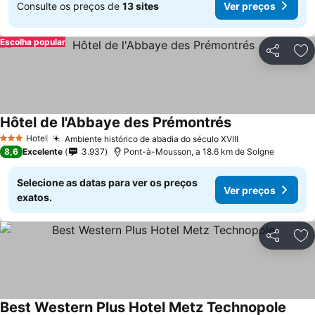
Consulte os preços de
13 sites
Ver preços
Escolha popular
Partilhar
Ad
Hôtel de l'Abbaye des Prémontrés
Ver preços
Hotel
Ambiente histórico de abadia do século XVIII
Ver preços
3 Estrelas
8,6
Excelente
3.937
Pont-à-Mousson, a 18.6 km de Solgne
Selecione as datas para ver os preços
Ver preços
exatos.
Partilhar
Ad
Best Western Plus Hotel Metz Technopole