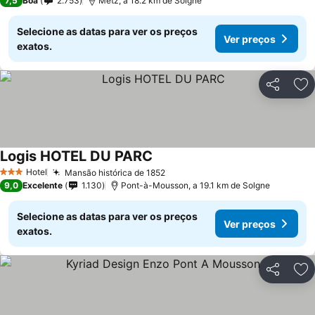
7,5
Boa
2.753
Metz, a 18.2 km de Solgne
Selecione as datas para ver os preços
Ver preços
exatos.
Partilhar
Ad
Logis HOTEL DU PARC
Ver preços
Hotel
Mansão histórica de 1852
Ver preços
3 Estrelas
9,0
Excelente
1.130
Pont-à-Mousson, a 19.1 km de Solgne
Selecione as datas para ver os preços
Ver preços
exatos.
Partilhar
Ad