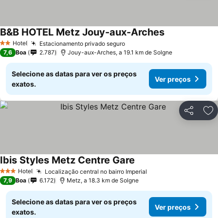
B&B HOTEL Metz Jouy-aux-Arches
Ver preços
Hotel
Estacionamento privado seguro
Ver preços
2 Estrelas
7,6
Boa
2.787
Jouy-aux-Arches, a 19.1 km de Solgne
Selecione as datas para ver os preços
Ver preços
exatos.
Partilhar
Ad
Ibis Styles Metz Centre Gare
Ver preços
Hotel
Localização central no bairro Imperial
Ver preços
3 Estrelas
7,9
Boa
6.172
Metz, a 18.3 km de Solgne
Selecione as datas para ver os preços
Ver preços
exatos.