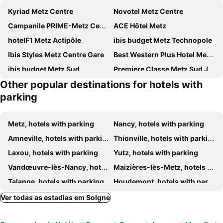
Kyriad Metz Centre
Novotel Metz Centre
Campanile PRIME-Metz Centre Gare
ACE Hôtel Metz
hotelF1 Metz Actipôle
ibis budget Metz Technopole
Ibis Styles Metz Centre Gare
Best Western Plus Hotel Metz Technopole
ibis budget Metz Sud
Premiere Classe Metz Sud Jouy Aux Arches
Other popular destinations for hotels with
Comfort Hotel Cecil Metz Gare
B&B HOTEL Metz Augny
parking
Alerion Centre Gare
Campanile NATURE - Metz Sud Jouy aux Arches
Hôtel Du Théâtre Centre Historique
Campanile Metz Est - Technopole
Metz, hotels with parking
Nancy, hotels with parking
B&B HOTEL Metz Jouy-aux-Arches
Amneville, hotels with parking
Thionville, hotels with parking
Laxou, hotels with parking
Yutz, hotels with parking
Vandœuvre-lès-Nancy, hotels with parking
Maizières-lès-Metz, hotels with parking
Talange, hotels with parking
Houdemont, hotels with parking
Woippy, hotels with parking
Jouy-aux-Arches, hotels with parking
Ver todas as estadias em Solgne
Pont-à-Mousson, hotels with parking
Überherrn, hotels with parking