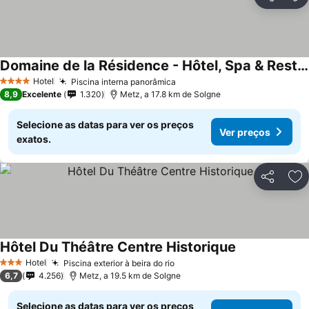
Partilhar
Ad
Domaine de la Résidence - Hôtel, Spa & Restaurant
Ver preços
Hotel
Piscina interna panorâmica
Ver preços
4 Estrelas
8,9
Excelente
1.320
Metz, a 17.8 km de Solgne
Selecione as datas para ver os preços
Ver preços
exatos.
Partilhar
Ad
Hôtel Du Théâtre Centre Historique
Ver preços
Hotel
Piscina exterior à beira do rio
Ver preços
3 Estrelas
6,7
4.256
Metz, a 19.5 km de Solgne
Selecione as datas para ver os preços