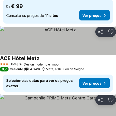
€ 99
De
Consulte os preços de
11 sites
Ver preços
Partilhar
Ad
ACE Hôtel Metz
Ver preços
Hotel
Design moderno e limpo
Ver preços
3 Estrelas
8,7
Excelente
4.349
Metz, a 16.0 km de Solgne
Selecione as datas para ver os preços
Ver preços
exatos.
Partilhar
Ad