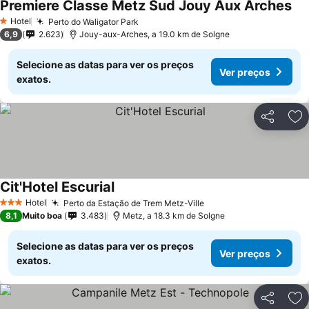
Premiere Classe Metz Sud Jouy Aux Arches
Ver
Hotel
Perto do Waligator Park
Ver preços
1 Estrelas
6,9
2.623
Jouy-aux-Arches, a 19.0 km de Solgne
Selecione as datas para ver os preços
Ver preços
exatos.
Partilhar
Ad
Cit'Hotel Escurial
Ver preços
Hotel
Perto da Estação de Trem Metz-Ville
Ver preços
3 Estrelas
8,1
Muito boa
3.483
Metz, a 18.3 km de Solgne
Selecione as datas para ver os preços
Ver preços
exatos.
Partilhar
Ad