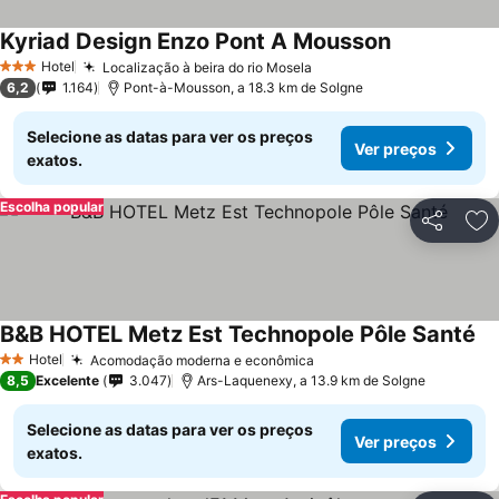
Kyriad Design Enzo Pont A Mousson
Ver preços
Hotel
Localização à beira do rio Mosela
Ver preços
3 Estrelas
6,2
1.164
Pont-à-Mousson, a 18.3 km de Solgne
Selecione as datas para ver os preços
Ver preços
exatos.
Escolha popular
Partilhar
Ad
B&B HOTEL Metz Est Technopole Pôle Santé
Ve
Hotel
Acomodação moderna e econômica
Ver preços
2 Estrelas
8,5
Excelente
3.047
Ars-Laquenexy, a 13.9 km de Solgne
Selecione as datas para ver os preços
Ver preços
exatos.