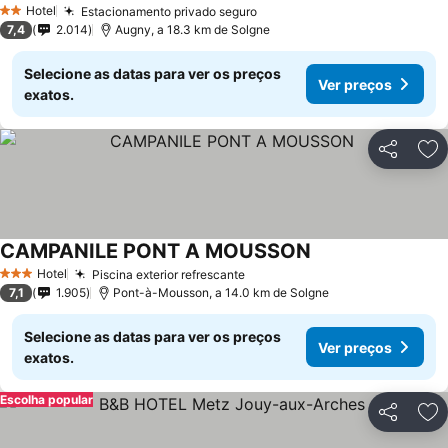
Hotel
Estacionamento privado seguro
Ver preços
2 Estrelas
7,4
2.014
Augny, a 18.3 km de Solgne
Selecione as datas para ver os preços
Ver preços
exatos.
Partilhar
Ad
CAMPANILE PONT A MOUSSON
Ver preços
Hotel
Piscina exterior refrescante
Ver preços
3 Estrelas
7,1
1.905
Pont-à-Mousson, a 14.0 km de Solgne
Selecione as datas para ver os preços
Ver preços
exatos.
Escolha popular
Partilhar
Ad