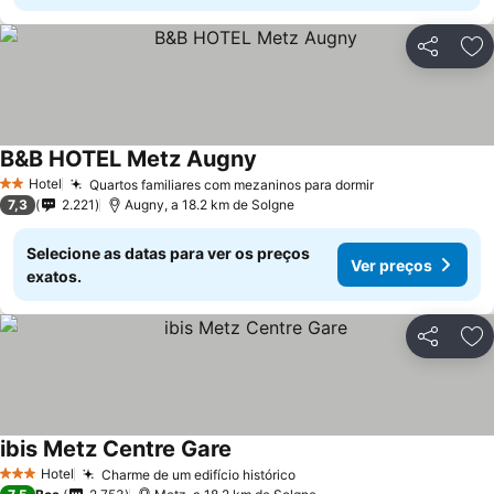
Partilhar
Ad
B&B HOTEL Metz Augny
Ver preços
Hotel
Quartos familiares com mezaninos para dormir
Ver preços
2 Estrelas
7,3
2.221
Augny, a 18.2 km de Solgne
Selecione as datas para ver os preços
Ver preços
exatos.
Partilhar
Ad
ibis Metz Centre Gare
Ver preços
Hotel
Charme de um edifício histórico
Ver preços
3 Estrelas