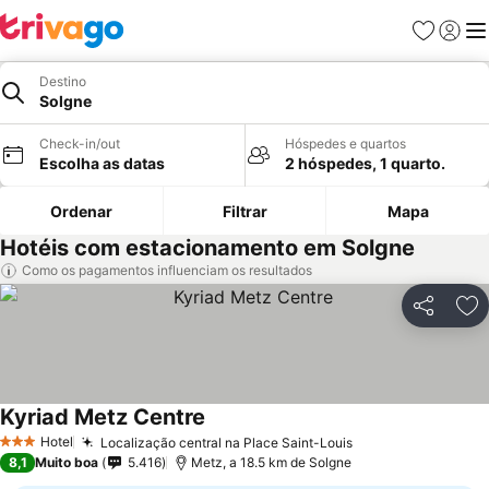
Favoritos
Iniciar
Me
Destino
Solgne
Check-in/out
Hóspedes e quartos
Escolha as datas
2 hóspedes, 1 quarto.
Ordenar
Filtrar
Mapa
Hotéis com estacionamento em Solgne
Como os pagamentos influenciam os resultados
Partilhar
Ad
Kyriad Metz Centre
Ver preços
Hotel
Localização central na Place Saint-Louis
Ver preços
3 Estrelas
8,1
Muito boa
5.416
Metz, a 18.5 km de Solgne