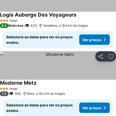
Logis Auberge Des Voyageurs
Ver preços
Hotel
3 Estrelas
8,2
Muito boa
427
Vandières, a 18.9 km de Solgne
Selecione as datas para ver os preços
Ver preços
exatos.
Partilhar
Ad
Moderne Metz
Ver preços
Hotel
3 Estrelas
7,2
295
Metz, a 18.2 km de Solgne
Selecione as datas para ver os preços
Ver preços
exatos.