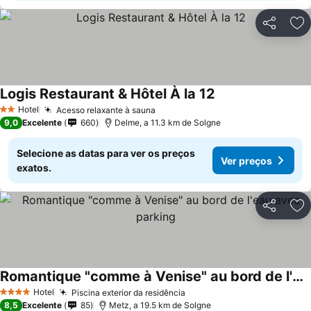
Partilhar
Ad
Logis Restaurant & Hôtel À la 12
Ver preços
Hotel
Acesso relaxante à sauna
Ver preços
2 Estrelas
9,0
Excelente
660
Delme, a 11.3 km de Solgne
Selecione as datas para ver os preços
Ver preços
exatos.
Partilhar
Ad
Romantique "comme à Venise" au bord de l'eau avec parking
Ver preços
Hotel
Piscina exterior da residência
Ver preços
4 Estrelas
8,5
Excelente
85
Metz, a 19.5 km de Solgne