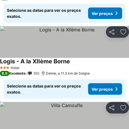
Selecione as datas para ver os preços
Ver preços
exatos.
Partilhar
Ad
Logis - A la XIIème Borne
Ver preços
Hotel
3 Estrelas
8,5
Excelente
30
Delme, a 11.3 km de Solgne
Selecione as datas para ver os preços
Ver preços
exatos.
Partilhar
Ad