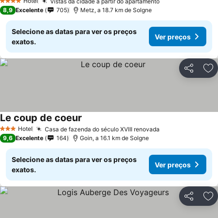
Hotel
Vistas da cidade a partir do apartamento
Ver preços
4 Estrelas
8,9
Excelente
705
Metz, a 18.7 km de Solgne
Selecione as datas para ver os preços
Ver preços
exatos.
Partilhar
Ad
Le coup de coeur
Ver preços
Hotel
Casa de fazenda do século XVIII renovada
Ver preços
3 Estrelas
9,6
Excelente
164
Goin, a 16.1 km de Solgne
Selecione as datas para ver os preços
Ver preços
exatos.
Partilhar
Ad