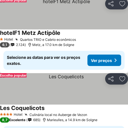
Escolha popular
Partilhar
Ad
hotelF1 Metz Actipôle
Ver preços
Hotel
Quartos TRIO e Cabrio econômicos
Ver preços
1 Estrelas
6,1
2.124
Metz, a 17.0 km de Solgne
Selecione as datas para ver os preços
Ver preços
exatos.
Escolha popular
Partilhar
Ad
Les Coquelicots
Ver preços
Hotel
Culinária local no Auberge de Vezon
Ver preços
4 Estrelas
8,7
Excelente
685
Marieulles, a 14.9 km de Solgne