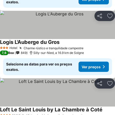
exatos.
Partilhar
Ad
Logis L'Auberge du Gros
Ver preços
Hotel
Charme rústico e tranquilidade campestre
Ver preços
3 Estrelas
7,8
Boa
849
Silly-sur-Nied, a 16.9 km de Solgne
Selecione as datas para ver os preços
Ver preços
exatos.
Partilhar
Ad
Loft Le Saint Louis by La Chambre à Coté
Ver pr