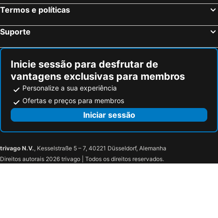
Termos e políticas
Berkheim, hotels with parking
Berghülen, hotels with parking
Ichenhausen, hotels with parking
Geislingen an der Steige, hotels with parking
Suporte
Altenstadt, hotels with parking
Babenhausen, hotels with parking
Beuren, hotels with parking
Kirchdorf an der Iller, hotels with parking
Inicie sessão para desfrutar de
vantagens exclusivas para membros
Personalize a sua experiência
Ofertas e preços para membros
Iniciar sessão
trivago N.V.
, Kesselstraße 5 – 7, 40221 Düsseldorf, Alemanha
Direitos autorais 2026 trivago | Todos os direitos reservados.