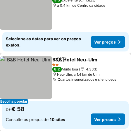
9,3
Excelente
1.825
a 0.4 km de Centro da cidade
Selecione as datas para ver os preços
Ver preços
exatos.
B&B Hotel Neu-Ulm
Partilhar
Adicionar aos favoritos
2 Estrelas
8,2
Muito boa
4.333
Neu-Ulm, a 1.4 km de Ulm
Quartos insonorizados e silenciosos
Escolha popular
€ 58
De
Consulte os preços de
10 sites
Ver preços