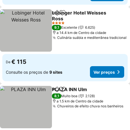
Lobinger Hotel Weisses
Partilhar
Adicionar aos favoritos
Ross
4 Estrelas
9,1
Excelente
6.625
a 14.4 km de Centro da cidade
Culinária suábia e mediterrânea tradicional
€ 115
De
Consulte os preços de
9 sites
Ver preços
PLAZA INN Ulm
Partilhar
Adicionar aos favoritos
8,1
Muito boa
2.128
a 1.5 km de Centro da cidade
Chuveiros de efeito chuva nos banheiros