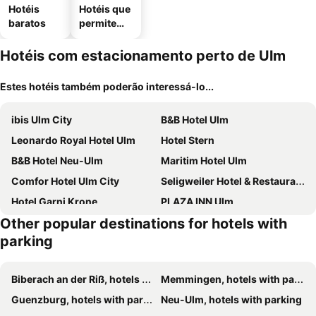
Hotéis
Hotéis que
baratos
permitem
animais
Hotéis com estacionamento perto de Ulm
Estes hotéis também poderão interessá-lo...
ibis Ulm City
B&B Hotel Ulm
Leonardo Royal Hotel Ulm
Hotel Stern
B&B Hotel Neu-Ulm
Maritim Hotel Ulm
Comfor Hotel Ulm City
Seligweiler Hotel & Restaurants
Hotel Garni Krone
PLAZA INN Ulm
Other popular destinations for hotels with
Hotel Blaubeurer Tor
Hotel Neuthor
parking
iQ-Hotel Ulm
Hotel Garni Schmid
Hotel Sonnenkeller
Kalte Herberge
Biberach an der Riß, hotels with parking
Memmingen, hotels with parking
Kb Hotel
Hotel-Gasthof-Hirsch
Guenzburg, hotels with parking
Neu-Ulm, hotels with parking
Hotel-Gasthof zur Linde
Neumaiers Hirsch -Gasthof und Landhotel