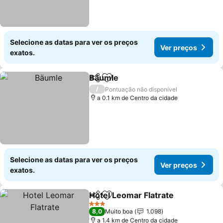
Selecione as datas para ver os preços
Ver preços
exatos.
Bäumle
Partilhar
Adicionar aos favoritos
/
Pontuação não disponível
a 0.1 km de Centro da cidade
Selecione as datas para ver os preços
Ver preços
exatos.
Hotel Leomar Flatrate
Partilhar
Adicionar aos favoritos
3 Estrelas
8,0
Muito boa
1.098
a 1.4 km de Centro da cidade