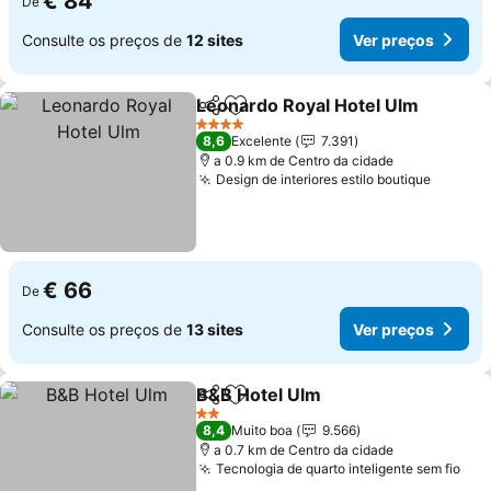
€ 84
De
Consulte os preços de
12 sites
Ver preços
Leonardo Royal Hotel Ulm
Partilhar
Adicionar aos favoritos
4 Estrelas
8,6
Excelente
7.391
a 0.9 km de Centro da cidade
Design de interiores estilo boutique
€ 66
De
Consulte os preços de
13 sites
Ver preços
B&B Hotel Ulm
Partilhar
Adicionar aos favoritos
2 Estrelas
8,4
Muito boa
9.566
a 0.7 km de Centro da cidade
Tecnologia de quarto inteligente sem fio