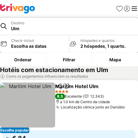
Favoritos
Iniciar
Me
Destino
Ulm
Check-in/out
Hóspedes e quartos
Escolha as datas
2 hóspedes, 1 quarto.
Ordenar
Filtrar
Mapa
Hotéis com estacionamento em Ulm
Como os pagamentos influenciam os resultados
Maritim Hotel Ulm
Partilhar
Adicionar aos favoritos
4 Estrelas
8,5
Excelente
12.343
a 1.0 km de Centro da cidade
Localização cénica junto ao Danúbio
Escolha popular