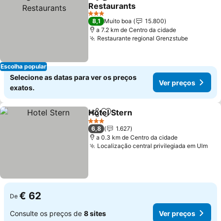
Partilhar
Adicionar aos favoritos
Restaurants
3 Estrelas
8,1
Muito boa
15.800
a 7.2 km de Centro da cidade
Restaurante regional Grenzstube
Escolha popular
Selecione as datas para ver os preços
Ver preços
exatos.
Hotel Stern
Partilhar
Adicionar aos favoritos
3 Estrelas
6,8
1.627
a 0.3 km de Centro da cidade
Localização central privilegiada em Ulm
€ 62
De
Consulte os preços de
8 sites
Ver preços