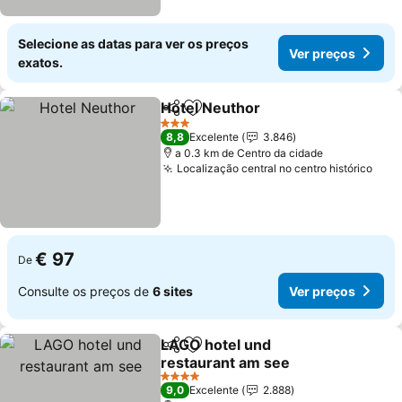
Selecione as datas para ver os preços
Ver preços
exatos.
Hotel Neuthor
Partilhar
Adicionar aos favoritos
3 Estrelas
8,8
Excelente
3.846
a 0.3 km de Centro da cidade
Localização central no centro histórico
€ 97
De
Consulte os preços de
6 sites
Ver preços
LAGO hotel und
Partilhar
Adicionar aos favoritos
restaurant am see
4 Estrelas
9,0
Excelente
2.888