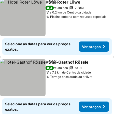
Hotel Roter Löwe
Partilhar
Adicionar aos favoritos
8,4
Muito boa
2.286
a 0.2 km de Centro da cidade
Piscina coberta com recursos especiais
Selecione as datas para ver os preços
Ver preços
exatos.
Hotel-Gasthof Rössle
Partilhar
Adicionar aos favoritos
8,3
Muito boa
840
a 7.2 km de Centro da cidade
Terraço ensolarado ao ar livre
Selecione as datas para ver os preços
Ver preços
exatos.