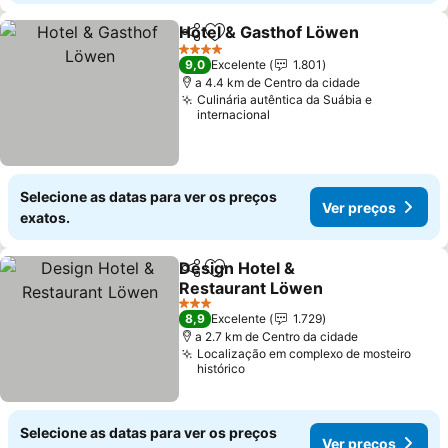
Hotel & Gasthof Löwen
Partilhar
Adicionar aos favoritos
4 Estrelas
9,0
Excelente
1.801
a 4.4 km de Centro da cidade
Culinária autêntica da Suábia e
internacional
Selecione as datas para ver os preços
Ver preços
exatos.
Design Hotel &
Partilhar
Adicionar aos favoritos
Restaurant Löwen
3 Estrelas
8,9
Excelente
1.729
a 2.7 km de Centro da cidade
Localização em complexo de mosteiro
histórico
Selecione as datas para ver os preços
Ver preços