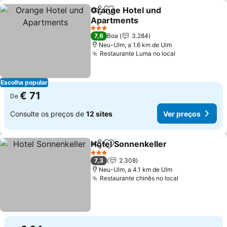
Orange Hotel und
Partilhar
Adicionar aos favoritos
Apartments
3 Estrelas
7,6
Boa
3.284
Neu-Ulm, a 1.6 km de Ulm
Restaurante Luma no local
Escolha popular
€ 71
De
Consulte os preços de
12 sites
Ver preços
Hotel Sonnenkeller
Partilhar
Adicionar aos favoritos
3 Estrelas
7,3
2.308
Neu-Ulm, a 4.1 km de Ulm
Restaurante chinês no local