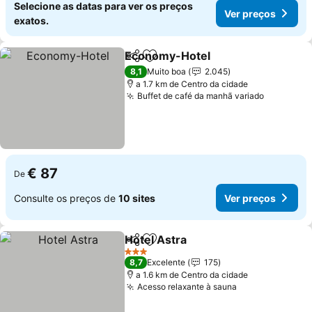
Selecione as datas para ver os preços
Ver preços
exatos.
Economy-Hotel
Partilhar
Adicionar aos favoritos
8,1
Muito boa
2.045
a 1.7 km de Centro da cidade
Buffet de café da manhã variado
€ 87
De
Consulte os preços de
10 sites
Ver preços
Hotel Astra
Partilhar
Adicionar aos favoritos
3 Estrelas
8,7
Excelente
175
a 1.6 km de Centro da cidade
Acesso relaxante à sauna