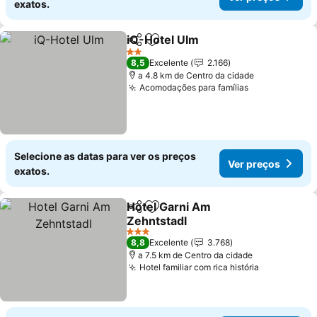
exatos.
iQ-Hotel Ulm
Partilhar
Adicionar aos favoritos
2 Estrelas
8,5
Excelente
2.166
a 4.8 km de Centro da cidade
Acomodações para famílias
Selecione as datas para ver os preços
Ver preços
exatos.
Hotel Garni Am
Partilhar
Adicionar aos favoritos
Zehntstadl
3 Estrelas
8,8
Excelente
3.768
a 7.5 km de Centro da cidade
Hotel familiar com rica história