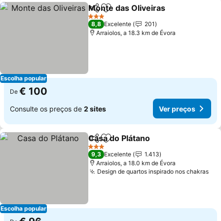
Monte das Oliveiras
Partilhar
Adicionar aos favoritos
3 Estrelas
8,8
Excelente
201
Arraiolos, a 18.3 km de Évora
Escolha popular
€ 100
De
Consulte os preços de
2 sites
Ver preços
Casa do Plátano
Partilhar
Adicionar aos favoritos
3 Estrelas
9,3
Excelente
1.413
Arraiolos, a 18.0 km de Évora
Design de quartos inspirado nos chakras
Escolha popular