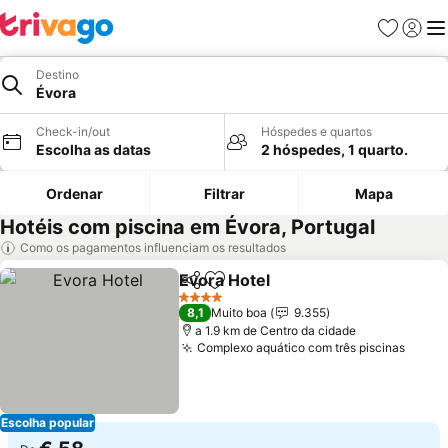
Favoritos
Iniciar
Me
Destino
Évora
Check-in/out
Hóspedes e quartos
Escolha as datas
2 hóspedes, 1 quarto.
Ordenar
Filtrar
Mapa
Hotéis com piscina em Évora, Portugal
Como os pagamentos influenciam os resultados
Evora Hotel
Partilhar
Adicionar aos favoritos
4 Estrelas
8,1
Muito boa
9.355
a 1.9 km de Centro da cidade
Complexo aquático com três piscinas
Escolha popular