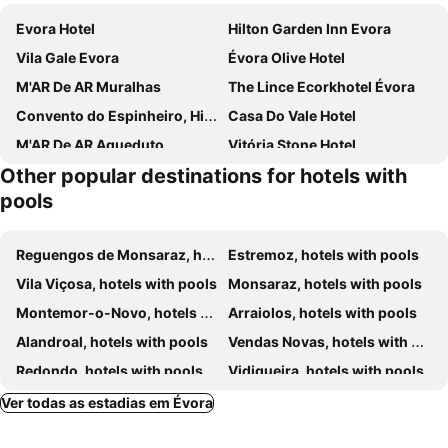
Evora Hotel
Hilton Garden Inn Evora
Vila Gale Evora
Évora Olive Hotel
M'AR De AR Muralhas
The Lince Ecorkhotel Évora
Convento do Espinheiro, Historic Hotel & Spa
Casa Do Vale Hotel
M'AR De AR Aqueduto
Vitória Stone Hotel
Other popular destinations for hotels with
Pousada Convento Arraiolos
Octant Evora
pools
São Brás do Regedouro - Turismo na Aldeia
Pousada Convento de Evora
Graca Hotel
Mourasuites Hotel
Reguengos de Monsaraz, hotels with pools
Estremoz, hotels with pools
Monte Da Serralheira Agro Turismo
Monte das Oliveiras
Vila Viçosa, hotels with pools
Monsaraz, hotels with pools
Casa de Baco
Imani Country House
Montemor-o-Novo, hotels with pools
Arraiolos, hotels with pools
Casa do Plátano
Solar De Arraiolos
Alandroal, hotels with pools
Vendas Novas, hotels with pools
CICIOSO Boutique Hotel
Páteo Lima
Redondo, hotels with pools
Vidigueira, hotels with pools
DH Country House
Quinta da Aurora
Alvito, hotels with pools
Portel, hotels with pools
Ver todas as estadias em Évora
Pátio do Tempo
Monte De Sao Francisco
Mora, hotels with pools
Cuba, hotels with pools
Hotel Dom Fernando
Hotel Monte do Carmo