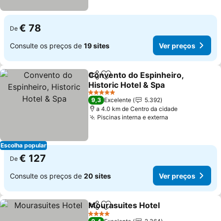
€ 78
De
Consulte os preços de
19 sites
Ver preços
Convento do Espinheiro,
Partilhar
Adicionar aos favoritos
Historic Hotel & Spa
5 Estrelas
9,3
Excelente
5.392
a 4.0 km de Centro da cidade
Piscinas interna e externa
Escolha popular
€ 127
De
Consulte os preços de
20 sites
Ver preços
Mourasuites Hotel
Partilhar
Adicionar aos favoritos
4 Estrelas