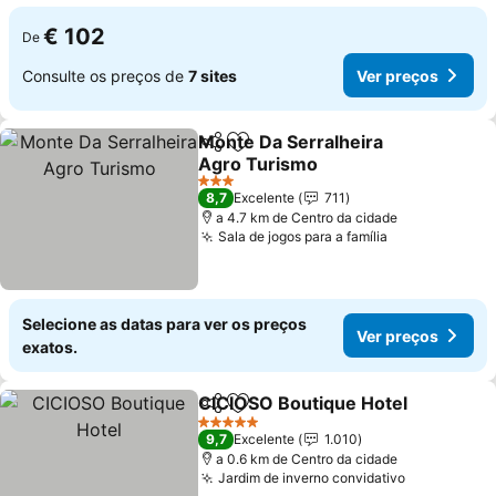
€ 102
De
Consulte os preços de
7 sites
Ver preços
Monte Da Serralheira
Partilhar
Adicionar aos favoritos
Agro Turismo
3 Estrelas
8,7
Excelente
711
a 4.7 km de Centro da cidade
Sala de jogos para a família
Selecione as datas para ver os preços
Ver preços
exatos.
CICIOSO Boutique Hotel
Partilhar
Adicionar aos favoritos
5 Estrelas
9,7
Excelente
1.010
a 0.6 km de Centro da cidade
Jardim de inverno convidativo