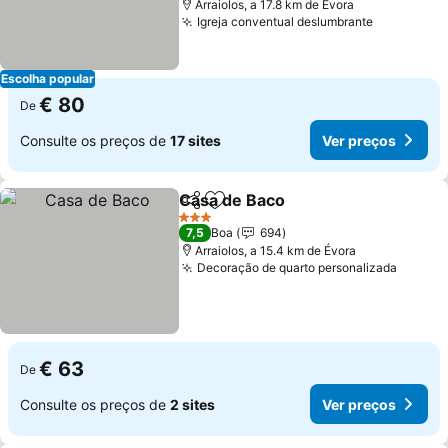
Arraiolos, a 17.8 km de Évora
Igreja conventual deslumbrante
Escolha popular
€ 80
De
Consulte os preços de
17 sites
Ver preços
Casa de Baco
Partilhar
Adicionar aos favoritos
3 Estrelas
7,5
Boa
694
Arraiolos, a 15.4 km de Évora
Decoração de quarto personalizada
€ 63
De
Consulte os preços de
2 sites
Ver preços