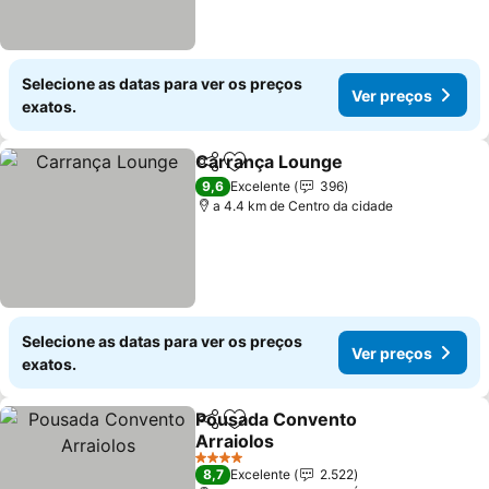
Selecione as datas para ver os preços
Ver preços
exatos.
Carrança Lounge
Partilhar
Adicionar aos favoritos
9,6
Excelente
396
a 4.4 km de Centro da cidade
Selecione as datas para ver os preços
Ver preços
exatos.
Pousada Convento
Partilhar
Adicionar aos favoritos
Arraiolos
4 Estrelas
8,7
Excelente
2.522