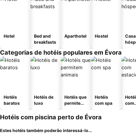
Hotel
Bed and
Aparthotel
Hostel
Casa
breakfasts
hósp
Categorias de hotéis populares em Évora
Hotéis
Hotéis de
Hotéis que
Hotéis
Hoté
baratos
luxo
permitem
com spa
com
animais
esta
ment
Hotéis com piscina perto de Évora
Estes hotéis também poderão interessá-lo...