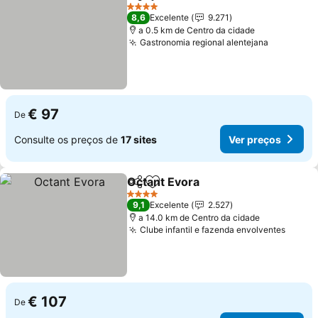
Partilhar
Adicionar aos favoritos
4 Estrelas
8,6
Excelente
9.271
a 0.5 km de Centro da cidade
Gastronomia regional alentejana
€ 97
De
Consulte os preços de
17 sites
Ver preços
Octant Evora
Partilhar
Adicionar aos favoritos
4 Estrelas
9,1
Excelente
2.527
a 14.0 km de Centro da cidade
Clube infantil e fazenda envolventes
€ 107
De