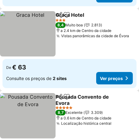
Graca Hotel
Partilhar
Adicionar aos favoritos
3 Estrelas
8,4
Muito boa
2.813
a 2.4 km de Centro da cidade
Vistas panorâmicas da cidade de Évora
€ 63
De
Consulte os preços de
2 sites
Ver preços
Pousada Convento de
Partilhar
Adicionar aos favoritos
Evora
5 Estrelas
8,7
Excelente
3.309
a 0.6 km de Centro da cidade
Localização histórica central