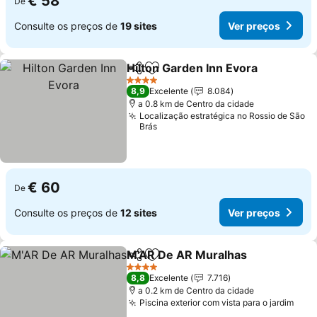
€ 58
De
Consulte os preços de
19 sites
Ver preços
Hilton Garden Inn Evora
Partilhar
Adicionar aos favoritos
4 Estrelas
8,9
Excelente
8.084
a 0.8 km de Centro da cidade
Localização estratégica no Rossio de São
Brás
€ 60
De
Consulte os preços de
12 sites
Ver preços
M'AR De AR Muralhas
Partilhar
Adicionar aos favoritos
4 Estrelas
8,8
Excelente
7.716
a 0.2 km de Centro da cidade
Piscina exterior com vista para o jardim