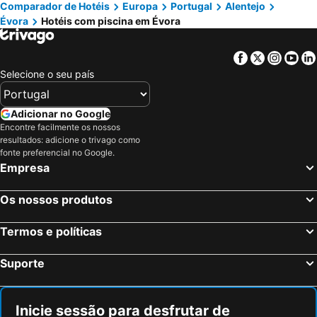
Comparador de Hotéis
Europa
Portugal
Alentejo
Torrão, hotels with pools
Sousel, hotels with pools
Carrança Lounge
Monte Da Oliveirinha
Évora
Hotéis com piscina em Évora
Viana do Alentejo, hotels with pools
Alcáçovas, hotels with pools
The Lince Ecorkhotel Évora
Ilhas, hotels with pools
Borba, hotels with pools
Facebook
Twitter
Insta
Yo
Selecione o seu país
Adicionar no Google
Encontre facilmente os nossos
resultados: adicione o trivago como
fonte preferencial no Google.
Empresa
Os nossos produtos
Termos e políticas
Suporte
Inicie sessão para desfrutar de