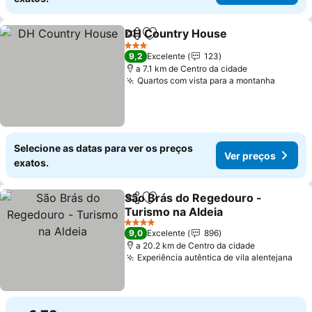
DH Country House
Partilhar
Adicionar aos favoritos
3 Estrelas
9,2
Excelente
123
a 7.1 km de Centro da cidade
Quartos com vista para a montanha
Selecione as datas para ver os preços
Ver preços
exatos.
São Brás do Regedouro -
Partilhar
Adicionar aos favoritos
Turismo na Aldeia
4 Estrelas
9,0
Excelente
896
a 20.2 km de Centro da cidade
Experiência autêntica de vila alentejana