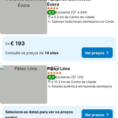
Partilhar
Adicionar aos favoritos
Évora
4 Estrelas
8,5
Excelente
4.494
a 5.3 km de Centro da cidade
Sabores tradicionais alentejanos no Cardo
€ 193
De
Consulte os preços de
14 sites
Ver preços
Páteo Lima
Partilhar
Adicionar aos favoritos
5 Estrelas
9,3
Excelente
125
a 10.2 km de Centro da cidade
Estadia autêntica em fazenda alentejana
Selecione as datas para ver os preços
Ver preços
exatos.