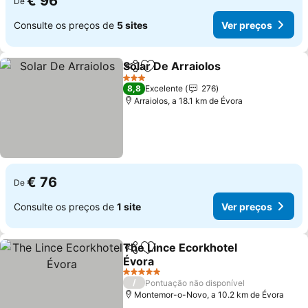
€ 96
De
Consulte os preços de
5 sites
Ver preços
Solar De Arraiolos
Partilhar
Adicionar aos favoritos
3 Estrelas
8,8
Excelente
276
Arraiolos, a 18.1 km de Évora
€ 76
De
Consulte os preços de
1 site
Ver preços
The Lince Ecorkhotel
Partilhar
Adicionar aos favoritos
Évora
5 Estrelas
/
Pontuação não disponível
Montemor-o-Novo, a 10.2 km de Évora