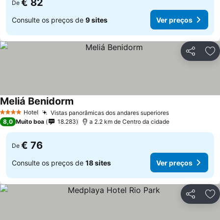
€ 82
De
Consulte os preços de
9 sites
Ver preços
Partilhar
Ad
Meliá Benidorm
Ver preços
Hotel
Vistas panorâmicas dos andares superiores
Ver preços
4 Estrelas
8,0
Muito boa
18.283
a 2.2 km de Centro da cidade
€ 76
De
Consulte os preços de
18 sites
Ver preços
Partilhar
Ad