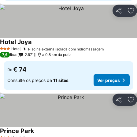
Partilhar
Ad
Hotel Joya
Ver preços
Hotel
Piscina externa isolada com hidromassagem
Ver preços
3 Estrelas
7,6
Boa
2.571
a 0.8 km da praia
€ 74
De
Consulte os preços de
11 sites
Ver preços
Partilhar
Ad
Prince Park
Ver preços