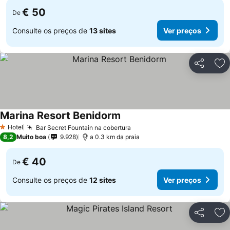
€ 50
De
Consulte os preços de
13 sites
Ver preços
Partilhar
Ad
Marina Resort Benidorm
Ver preços
Hotel
Bar Secret Fountain na cobertura
Ver preços
1 Estrelas
8,2
Muito boa
9.928
a 0.3 km da praia
€ 40
De
Consulte os preços de
12 sites
Ver preços
Partilhar
Ad