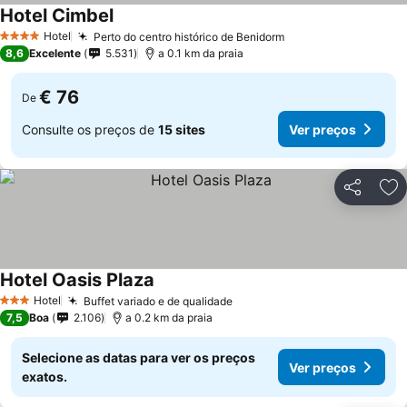
Hotel Cimbel
Ver preços
Hotel
Perto do centro histórico de Benidorm
Ver preços
4 Estrelas
8,6
Excelente
5.531
a 0.1 km da praia
€ 76
De
Consulte os preços de
15 sites
Ver preços
Partilhar
Ad
Hotel Oasis Plaza
Ver preços
Hotel
Buffet variado e de qualidade
Ver preços
3 Estrelas
7,5
Boa
2.106
a 0.2 km da praia
Selecione as datas para ver os preços
Ver preços
exatos.