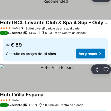
Hotel BCL Levante Club & Spa 4 Sup - Only Adults Recomended
Ver preços
Hotel
Buffet diversificado e de alta qualidade
Ver preços
4 Estrelas
8,5
Excelente
14.479
a 2.3 km de Centro da cidade
€ 89
De
Consulte os preços de
14 sites
Ver preços
Partilhar
Ad
Hotel Villa Espana
Ver preços
Hotel
4 Estrelas
8,5
Excelente
1.657
a 0.5 km de Centro da cidade