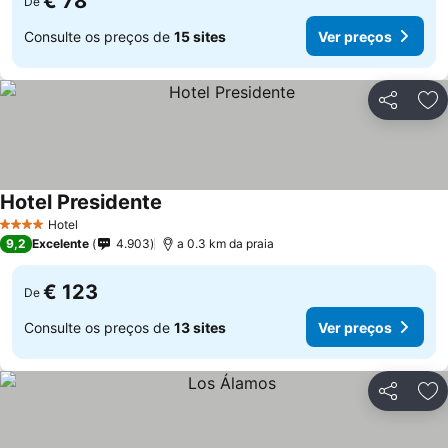
€ 78
De
Consulte os preços de
15 sites
Ver preços
Partilhar
Ad
Hotel Presidente
Ver preços
Hotel
4 Estrelas
9,2
Excelente
4.903
a 0.3 km da praia
€ 123
De
Consulte os preços de
13 sites
Ver preços
Partilhar
Ad