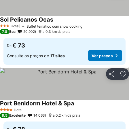
Sol Pelicanos Ocas
Ver preços
Hotel
Buffet temático com show cooking
Ver preços
3 Estrelas
7,8
Boa
20.902
a 0.3 km da praia
€ 73
De
Consulte os preços de
17 sites
Ver preços
Partilhar
Ad
Port Benidorm Hotel & Spa
Ver preços
Hotel
4 Estrelas
8,5
Excelente
14.063
a 0.2 km da praia