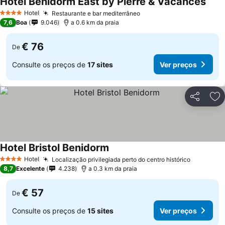
Hotel Benidorm East by Pierre & Vacances
Ver 
Hotel
Restaurante e bar mediterrâneo
Ver preços
4 Estrelas
7,6
Boa
9.046
a 0.6 km da praia
€ 76
De
Consulte os preços de
17 sites
Ver preços
Partilhar
Ad
Hotel Bristol Benidorm
Ver preços
Hotel
Localização privilegiada perto do centro histórico
Ver preç
4 Estrelas
8,7
Excelente
4.238
a 0.3 km da praia
€ 57
De
Consulte os preços de
15 sites
Ver preços