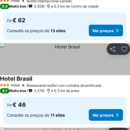
Hotel
Buffet internacional variado
Ver preços
3 Estrelas
8,0
Muito boa
5.359
a 0.2 km de Centro da cidade
€ 62
De
Consulte os preços de
13 sites
Ver preços
Partilhar
Ad
Hotel Brasil
Ver preços
Hotel
Restaurante buffet com culinária diversificada
Ver preços
3 Estrelas
8,1
Muito boa
3.276
a 0.3 km da praia
€ 46
De
Consulte os preços de
11 sites
Ver preços