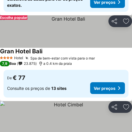
Ver preços
exatos.
Escolha popular
Partilhar
Ad
Gran Hotel Bali
Ver preços
Hotel
Spa de bem-estar com vista para o mar
Ver preços
4 Estrelas
7,9
Boa
23.875
a 0.4 km da praia
€ 77
De
Consulte os preços de
13 sites
Ver preços
Partilhar
Ad