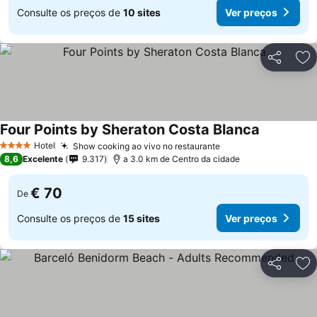
Consulte os preços de
10 sites
Ver preços
Partilhar
Ad
Four Points by Sheraton Costa Blanca
Ver preços
Hotel
Show cooking ao vivo no restaurante
Ver preços
4 Estrelas
8,6
Excelente
9.317
a 3.0 km de Centro da cidade
€ 70
De
Consulte os preços de
15 sites
Ver preços
Partilhar
Ad