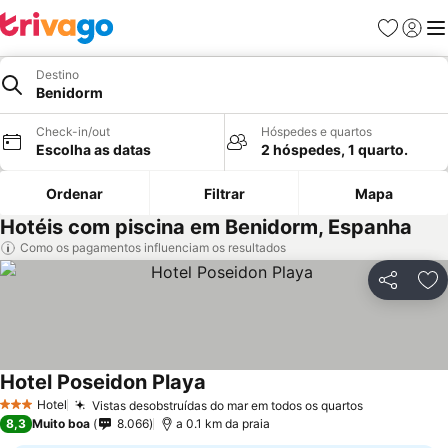
Favoritos
Iniciar
Me
Destino
Benidorm
Check-in/out
Hóspedes e quartos
Escolha as datas
2 hóspedes, 1 quarto.
Ordenar
Filtrar
Mapa
Hotéis com piscina em Benidorm, Espanha
Como os pagamentos influenciam os resultados
Partilhar
Ad
Hotel Poseidon Playa
Ver preços
Hotel
Vistas desobstruídas do mar em todos os quartos
Ver preços
3 Estrelas
8,3
Muito boa
8.066
a 0.1 km da praia