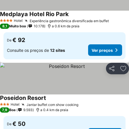
Medplaya Hotel Rio Park
Ver preços
Hotel
Experiência gastronômica diversificada em buffet
Ver preç
4 Estrelas
8,1
Muito boa
10.178
a 0.6 km da praia
€ 92
De
Consulte os preços de
12 sites
Ver preços
Partilhar
Ad
Poseidon Resort
Ver preços
Hotel
Jantar buffet com show cooking
Ver preços
3 Estrelas
7,9
Boa
9.593
a 0.4 km da praia
€ 50
De