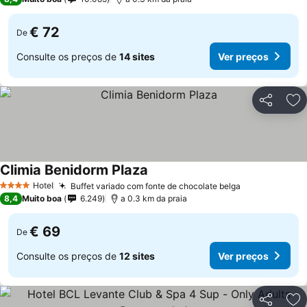
€ 72
De
Consulte os preços de
14 sites
Ver preços
Partilhar
Ad
Climia Benidorm Plaza
Ver preços
Hotel
Buffet variado com fonte de chocolate belga
Ver preços
4 Estrelas
8,4
Muito boa
6.249
a 0.3 km da praia
€ 69
De
Consulte os preços de
12 sites
Ver preços
Partilhar
Ad