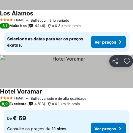
Los Álamos
Ver preços
Hotel
Buffet culinário variado
Ver preços
4 Estrelas
8,1
Muito boa
4.146
a 0.3 km da praia
Selecione as datas para ver os preços
Ver preços
exatos.
Partilhar
Ad
Hotel Voramar
Ver preços
Hotel
Buffet variado e de alta qualidade
Ver preços
4 Estrelas
8,9
Excelente
4.813
a 0.1 km da praia
€ 69
De
Consulte os preços de
11 sites
Ver preços