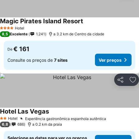
Magic Pirates Island Resort
Ver preços
Hotel
4 Estrelas
8,5
Excelente
1.241
a 3.2 km de Centro da cidade
€ 161
De
Consulte os preços de
7 sites
Ver preços
Partilhar
Ad
Hotel Las Vegas
Ver preços
Hotel
Experiência gastronômica espanhola autêntica
Ver preços
2 Estrelas
6,8
686
a 0.2 km da praia
Selecione as datas para ver os preços