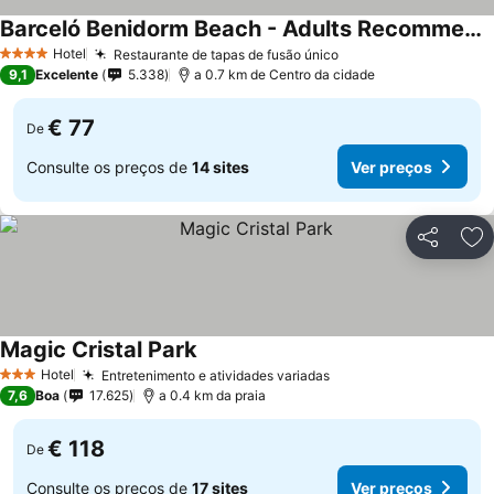
Barceló Benidorm Beach - Adults Recommended
Ver preços
Hotel
Restaurante de tapas de fusão único
Ver preços
4 Estrelas
9,1
Excelente
5.338
a 0.7 km de Centro da cidade
€ 77
De
Consulte os preços de
14 sites
Ver preços
Partilhar
Ad
Magic Cristal Park
Ver preços
Hotel
Entretenimento e atividades variadas
Ver preços
3 Estrelas
7,6
Boa
17.625
a 0.4 km da praia
€ 118
De
Consulte os preços de
17 sites
Ver preços