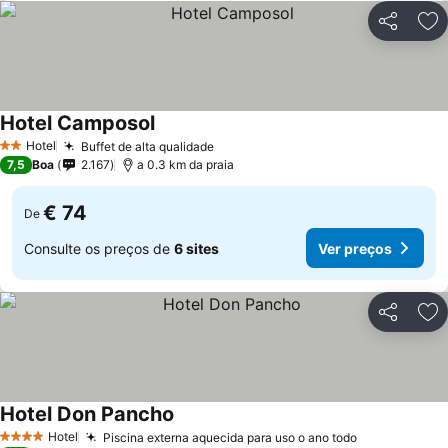
Partilhar
Ad
Hotel Camposol
Ver preços
Hotel
Buffet de alta qualidade
Ver preços
2 Estrelas
7,5
Boa
2.167
a 0.3 km da praia
€ 74
De
Consulte os preços de
6 sites
Ver preços
Partilhar
Ad
Hotel Don Pancho
Ver preços
Hotel
Piscina externa aquecida para uso o ano todo
Ver preços
4 Estrelas