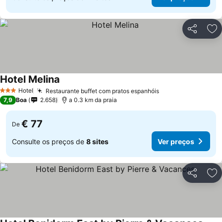
Partilhar
Ad
Hotel Melina
Ver preços
Hotel
Restaurante buffet com pratos espanhóis
Ver preços
3 Estrelas
7,9
Boa
2.658
a 0.3 km da praia
€ 77
De
Consulte os preços de
8 sites
Ver preços
Partilhar
Ad