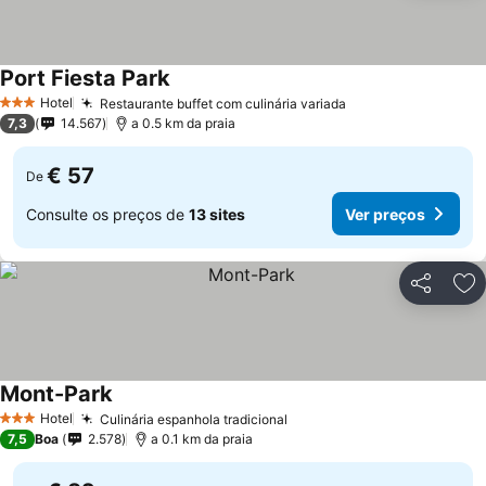
Port Fiesta Park
Ver preços
Hotel
Restaurante buffet com culinária variada
Ver preços
3 Estrelas
7,3
14.567
a 0.5 km da praia
€ 57
De
Consulte os preços de
13 sites
Ver preços
Partilhar
Ad
Mont-Park
Ver preços
Hotel
Culinária espanhola tradicional
Ver preços
3 Estrelas
7,5
Boa
2.578
a 0.1 km da praia