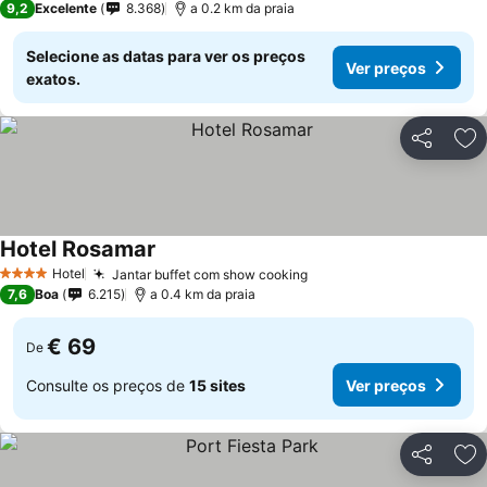
9,2
Excelente
8.368
a 0.2 km da praia
Selecione as datas para ver os preços
Ver preços
exatos.
Partilhar
Ad
Hotel Rosamar
Ver preços
Hotel
Jantar buffet com show cooking
Ver preços
4 Estrelas
7,6
Boa
6.215
a 0.4 km da praia
€ 69
De
Consulte os preços de
15 sites
Ver preços
Partilhar
Ad