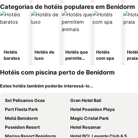
Categorias de hotéis populares em Benidorm
Hotéis
Hotéis de
Hotéis que
Hotéis
Hotéi
baratos
luxo
permitem
com spa
praia
animais
Hotéis com piscina perto de Benidorm
Estes hotéis também poderão interessá-lo...
Sol Pelicanos Ocas
Gran Hotel Bali
Port Fiesta Park
Hotel Poseidon Playa
Meliá Benidorm
Magic Cristal Park
Poseidon Resort
Hotel Rosamar
Marina Resort Benidorm
Hotel BCL Levante Club & Spa 4 Sup - Only Adults Recomended