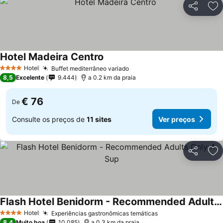
Partilhar
Ad
Hotel Madeira Centro
Ver preços
Hotel
Buffet mediterrâneo variado
Ver preços
4 Estrelas
8,5
Excelente
9.444
a 0.2 km da praia
€ 76
De
Consulte os preços de
11 sites
Ver preços
Partilhar
Ad
Flash Hotel Benidorm - Recommended Adults Only 4 Sup
Ver preços
Hotel
Experiências gastronômicas temáticas
Ver preços
4 Estrelas
8,4
Muito boa
10.085
a 0.3 km da praia