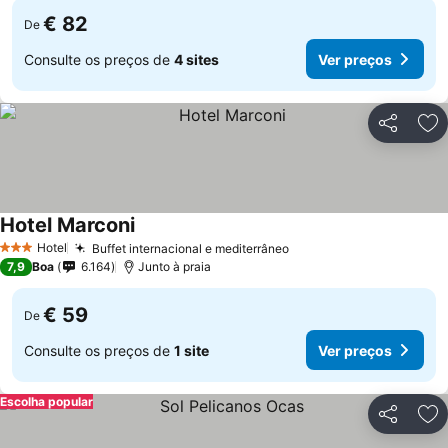
€ 82
De
Consulte os preços de
4 sites
Ver preços
Partilhar
Ad
Hotel Marconi
Ver preços
Hotel
Buffet internacional e mediterrâneo
Ver preços
3 Estrelas
7,9
Boa
6.164
Junto à praia
€ 59
De
Consulte os preços de
1 site
Ver preços
Escolha popular
Partilhar
Ad