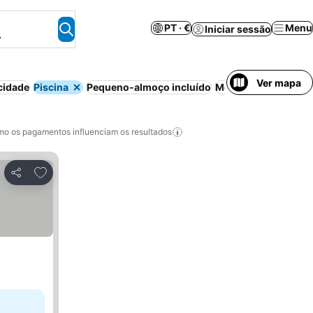
PT · €
Menu
Iniciar sessão
.
Ver mapa
cidade
Piscina
Pequeno-almoço incluído
Meia-pensão
Praia
o os pagamentos influenciam os resultados
Adicionar aos favoritos
Partilhar