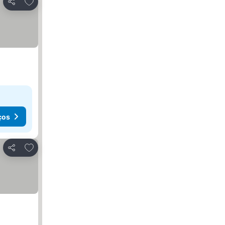
Adicionar aos favoritos
Partilhar
ços
Adicionar aos favoritos
Partilhar