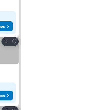
ços
Adicionar aos favoritos
Partilhar
ços