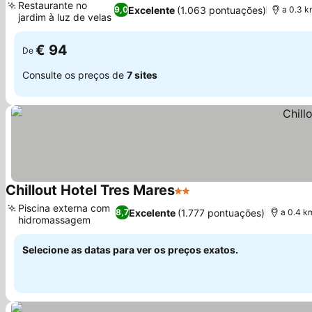
Restaurante no
Excelente
(1.063 pontuações)
9,0
a 0.3 k
jardim à luz de velas
Ver preços
€ 94
De
Consulte os preços de
7 sites
Chillout Hotel Tres Mares
2 Estrelas
Ver preços
Piscina externa com
Excelente
(1.777 pontuações)
8,7
a 0.4 k
hidromassagem
Ver preços
Selecione as datas para ver os preços exatos.