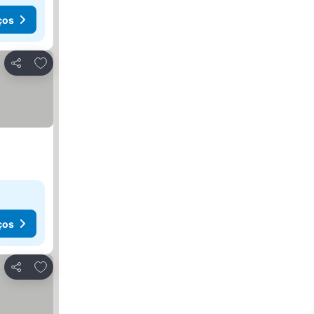
ços
Adicionar aos favoritos
Partilhar
ços
Adicionar aos favoritos
Partilhar