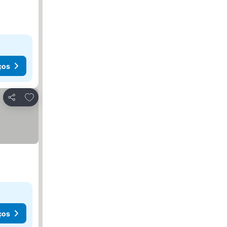
ços
Adicionar aos favoritos
Partilhar
ços