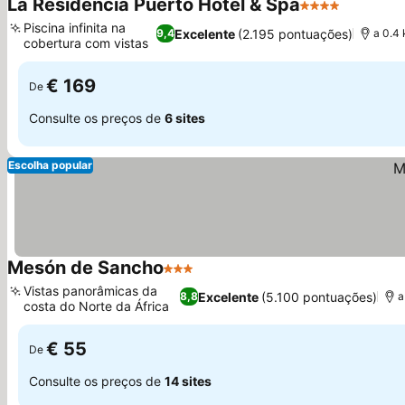
La Residencia Puerto Hotel & Spa
4 Estrelas
Ver preç
Piscina infinita na
Excelente
(2.195 pontuações)
9,4
a 0.4
cobertura com vistas
Ver preços
€ 169
De
Consulte os preços de
6 sites
Escolha popular
Mesón de Sancho
3 Estrelas
Ver preços
Vistas panorâmicas da
Excelente
(5.100 pontuações)
8,8
a
costa do Norte da África
Ver preços
€ 55
De
Consulte os preços de
14 sites