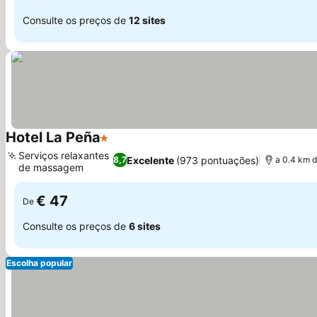
Consulte os preços de
12 sites
Hotel La Peña
1 Estrelas
Ver preços
Serviços relaxantes
Excelente
(973 pontuações)
8,7
a 0.4 km d
de massagem
Ver preços
€ 47
De
Consulte os preços de
6 sites
Escolha popular