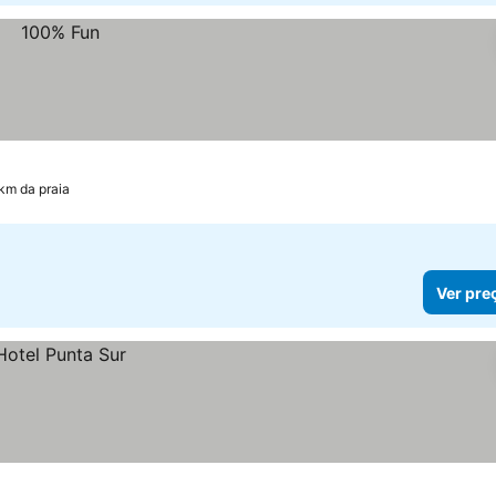
 km da praia
Ver pre