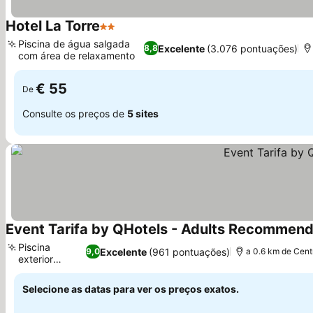
Hotel La Torre
2 Estrelas
Ver preços
Piscina de água salgada
Excelente
(3.076 pontuações)
8,8
com área de relaxamento
Ver preços
€ 55
De
Consulte os preços de
5 sites
Event Tarifa by QHotels - Adults Recommen
Piscina
Excelente
(961 pontuações)
9,0
a 0.6 km de Cent
exterior
Ver preços
sazonal
Selecione as datas para ver os preços exatos.