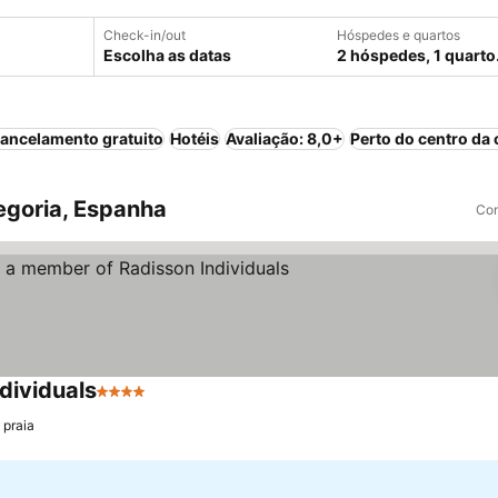
Check-in/out
Hóspedes e quartos
Escolha as datas
2 hóspedes, 1 quarto
ancelamento gratuito
Hotéis
Avaliação: 8,0+
Perto do centro da 
egoria, Espanha
Com
dividuals
4 Estrelas
Ver preços
 praia