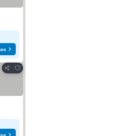
ços
Adicionar aos favoritos
Partilhar
ços