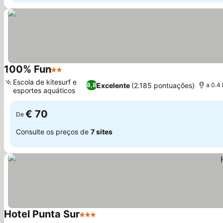
100% Fun
2 Estrelas
Ver preços
Escola de kitesurf e
Excelente
(2.185 pontuações)
8,8
a 0.4
esportes aquáticos
Ver preços
€ 70
De
Consulte os preços de
7 sites
Hotel Punta Sur
3 Estrelas
Ver preços