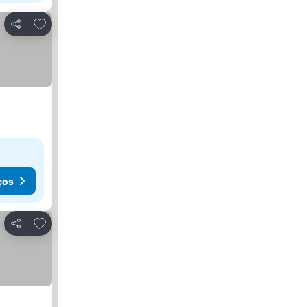
Adicionar aos favoritos
Partilhar
ços
Adicionar aos favoritos
Partilhar