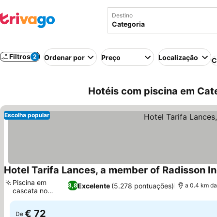
Destino
Filtros
2
Ordenar por
Preço
Localização
C
Hotéis com piscina em Cat
Escolha popular
Hotel Tarifa Lances, a member of Radisson In
Piscina em
Excelente
(5.278 pontuações)
8,8
a 0.4 km da
cascata no
Ver preços
jardim
€ 72
De