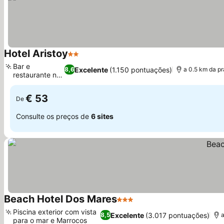
Hotel Aristoy
2 Estrelas
Ver preços
Bar e
Excelente
(1.150 pontuações)
8,6
a 0.5 km da pr
restaurante no
Ver preços
local
€ 53
De
Consulte os preços de
6 sites
Beach Hotel Dos Mares
3 Estrelas
Ver preços
Piscina exterior com vista
Excelente
(3.017 pontuações)
8,5
a
para o mar e Marrocos