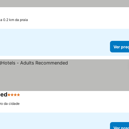
a 0.2 km da praia
Ver pre
ded
4 Estrelas
Ver preços
ro da cidade
Ver pre