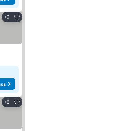
Adicionar aos favoritos
Partilhar
ços
Adicionar aos favoritos
Partilhar