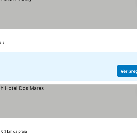
aia
Ver pre
 0.1 km da praia