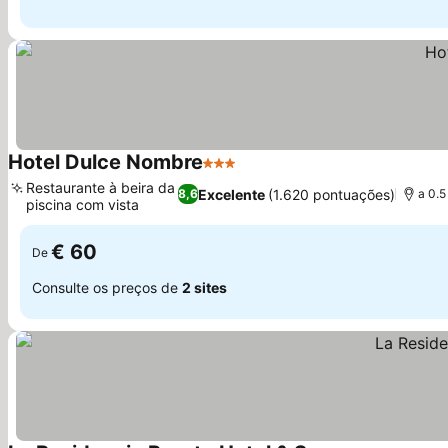
Hotel Dulce Nombre
3 Estrelas
Ver preços
Restaurante à beira da
Excelente
(1.620 pontuações)
8,6
a 0.5
piscina com vista
Ver preços
€ 60
De
Consulte os preços de
2 sites