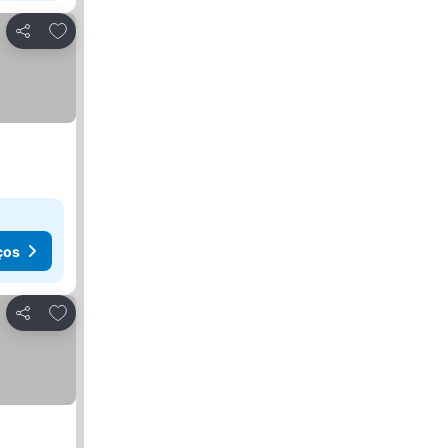
Adicionar aos favoritos
Partilhar
ços
Adicionar aos favoritos
Partilhar