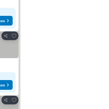
ços
Adicionar aos favoritos
Partilhar
ços
Adicionar aos favoritos
Partilhar