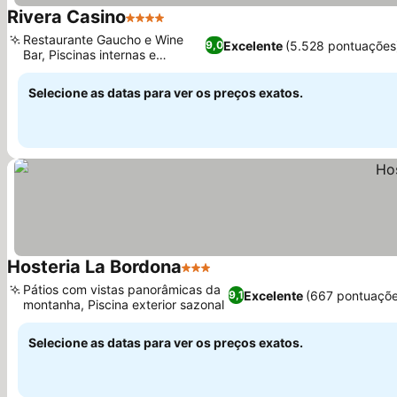
Rivera Casino
4 Estrelas
Ver preços
Restaurante Gaucho e Wine
Excelente
(5.528 pontuações
9,0
Bar, Piscinas internas e
Ver preços
externas
Selecione as datas para ver os preços exatos.
Hosteria La Bordona
3 Estrelas
Ver preços
Pátios com vistas panorâmicas da
Excelente
(667 pontuaçõe
9,1
montanha, Piscina exterior sazonal
Ver preços
Selecione as datas para ver os preços exatos.