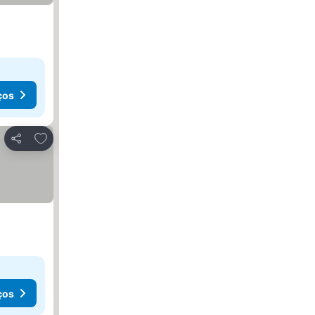
ços
Adicionar aos favoritos
Partilhar
ços