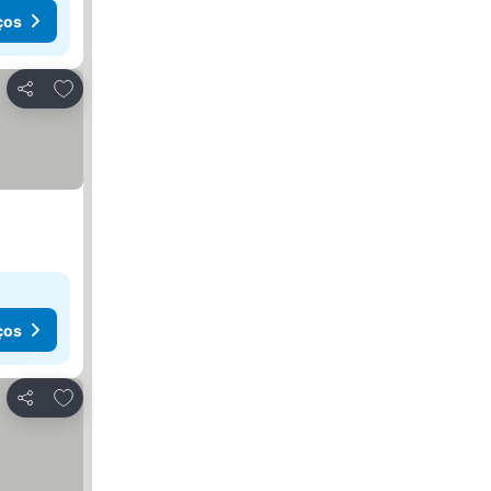
ços
Adicionar aos favoritos
Partilhar
ços
Adicionar aos favoritos
Partilhar