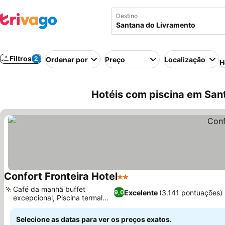
Destino
Filtros
2
Ordenar por
Preço
Localização
H
Hotéis com piscina em Sant
Confort Fronteira Hotel
2 Estrelas
Ver preços
Café da manhã buffet
Excelente
(3.141 pontuações)
9,0
excepcional, Piscina termal
Ver preços
coberta
Selecione as datas para ver os preços exatos.