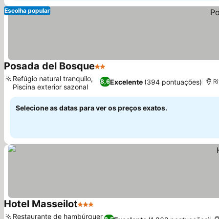
Escolha popular
Posada del Bosque
2 Estrelas
Ver preços
Refúgio natural tranquilo,
Excelente
(394 pontuações)
8,6
Ri
Piscina exterior sazonal
Ver preços
Selecione as datas para ver os preços exatos.
Hotel Masseilot
3 Estrelas
Ver preços
Restaurante de hambúrguer