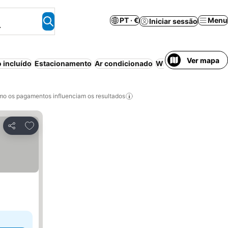
PT · €
Menu
Iniciar sessão
.
Ver mapa
 incluído
Estacionamento
Ar condicionado
Wi-fi
Piscina
Apa
o os pagamentos influenciam os resultados
Adicionar aos favoritos
Partilhar