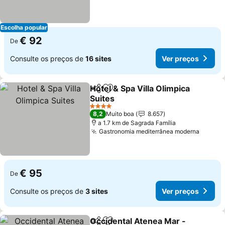
Escolha popular
€ 92
De
Consulte os preços de
16 sites
Ver preços
Hotel & Spa Villa Olimpica
Partilhar
Adicionar aos favoritos
Suites
4 Estrelas
8,2
Muito boa
8.657
a 1.7 km de Sagrada Família
Gastronomia mediterrânea moderna
€ 95
De
Consulte os preços de
3 sites
Ver preços
Occidental Atenea Mar -