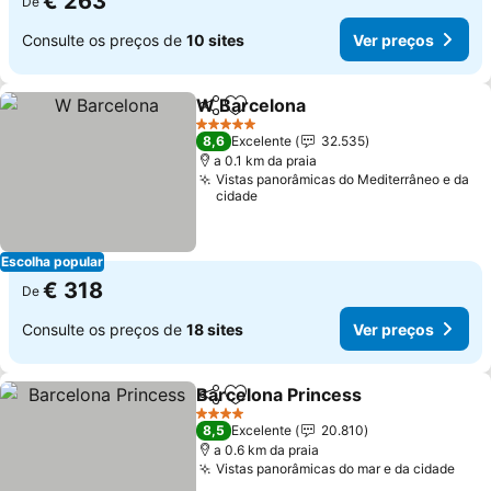
€ 263
De
Consulte os preços de
10 sites
Ver preços
W Barcelona
Partilhar
Adicionar aos favoritos
5 Estrelas
8,6
Excelente
32.535
a 0.1 km da praia
Vistas panorâmicas do Mediterrâneo e da
cidade
Escolha popular
€ 318
De
Consulte os preços de
18 sites
Ver preços
Barcelona Princess
Partilhar
Adicionar aos favoritos
4 Estrelas
8,5
Excelente
20.810
a 0.6 km da praia
Vistas panorâmicas do mar e da cidade