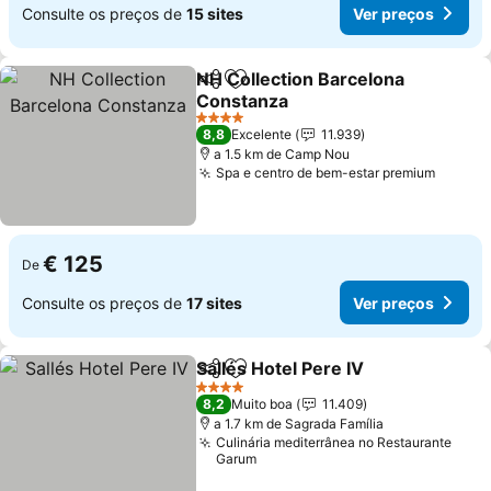
Consulte os preços de
15 sites
Ver preços
NH Collection Barcelona
Partilhar
Adicionar aos favoritos
Constanza
4 Estrelas
8,8
Excelente
11.939
a 1.5 km de Camp Nou
Spa e centro de bem-estar premium
€ 125
De
Consulte os preços de
17 sites
Ver preços
Sallés Hotel Pere IV
Partilhar
Adicionar aos favoritos
4 Estrelas
8,2
Muito boa
11.409
a 1.7 km de Sagrada Família
Culinária mediterrânea no Restaurante
Garum