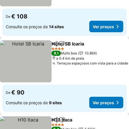
€ 108
De
Consulte os preços de
14 sites
Ver preços
Hotel SB Icaria
Partilhar
Adicionar aos favoritos
4 Estrelas
8,1
Muito boa
10.864
a 0.4 km da praia
Terraços espaçosos com vista para a cidade
€ 90
De
Consulte os preços de
9 sites
Ver preços
H10 Itaca
Partilhar
Adicionar aos favoritos
4 Estrelas