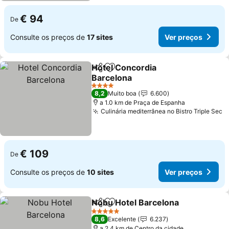
€ 94
De
Consulte os preços de
17 sites
Ver preços
Hotel Concordia
Partilhar
Adicionar aos favoritos
Barcelona
4 Estrelas
8,2
Muito boa
6.600
a 1.0 km de Praça de Espanha
Culinária mediterrânea no Bistro Triple Sec
€ 109
De
Consulte os preços de
10 sites
Ver preços
Nobu Hotel Barcelona
Partilhar
Adicionar aos favoritos
5 Estrelas
8,6
Excelente
6.237
a 2.4 km de Centro da cidade