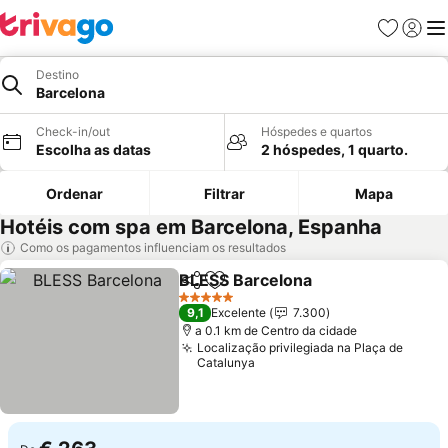
Favoritos
Iniciar
Me
Destino
Barcelona
Check-in/out
Hóspedes e quartos
Escolha as datas
2 hóspedes, 1 quarto.
Ordenar
Filtrar
Mapa
Hotéis com spa em Barcelona, Espanha
Como os pagamentos influenciam os resultados
BLESS Barcelona
Partilhar
Adicionar aos favoritos
5 Estrelas
9,1
Excelente
7.300
a 0.1 km de Centro da cidade
Localização privilegiada na Plaça de
Catalunya