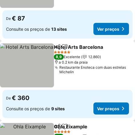
€ 87
De
Consulte os preços de
13 sites
Ver preços
Hotel Arts Barcelona
Partilhar
Adicionar aos favoritos
5 Estrelas
8,9
Excelente
12.860
a 0.2 km da praia
Restaurante Enoteca com duas estrelas
Michelin
€ 360
De
Consulte os preços de
9 sites
Ver preços
Ohla Eixample
Partilhar
Adicionar aos favoritos
5 Estrelas