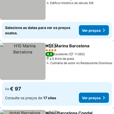
Edifício histórico do século XIX
Selecione as datas para ver os preços
Ver preços
exatos.
H10 Marina Barcelona
Partilhar
Adicionar aos favoritos
4 Estrelas
8,5
Excelente
11.563
a 0.8 km da praia
Culinária de autor no Restaurante Dionissos
€ 97
De
Consulte os preços de
17 sites
Ver preços
Hotel Barcelona Condal