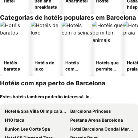
Hotel
Bed and
Aparthotel
Hostel
Casa
breakfasts
hósp
Categorias de hotéis populares em Barcelona
Hotéis
Hotéis de
Hotéis
Hotéis que
Hotéi
baratos
luxo
com
permitem
praia
piscinas
animais
Hotéis com spa perto de Barcelona
Estes hotéis também poderão interessá-lo...
Hotel & Spa Villa Olimpica Suites
Barcelona Princess
H10 Itaca
Pestana Arena Barcelona
Ilunion Les Corts Spa
Hotel Barcelona Condal Mar Affiliated by Meliá
Hotel SB Diagonal Zero
Barcelo Raval