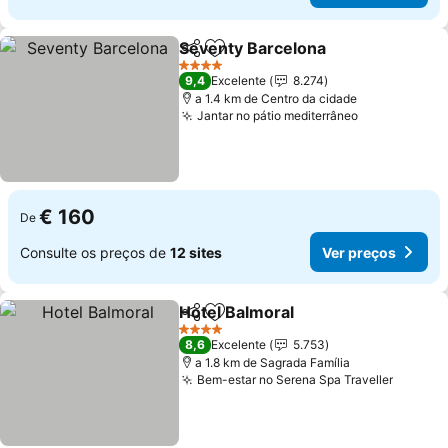
Seventy Barcelona
Partilhar
Adicionar aos favoritos
4 Estrelas
9,4
Excelente
8.274
a 1.4 km de Centro da cidade
Jantar no pátio mediterrâneo
€ 160
De
Consulte os preços de
12 sites
Ver preços
Hotel Balmoral
Partilhar
Adicionar aos favoritos
4 Estrelas
8,6
Excelente
5.753
a 1.8 km de Sagrada Família
Bem-estar no Serena Spa Traveller