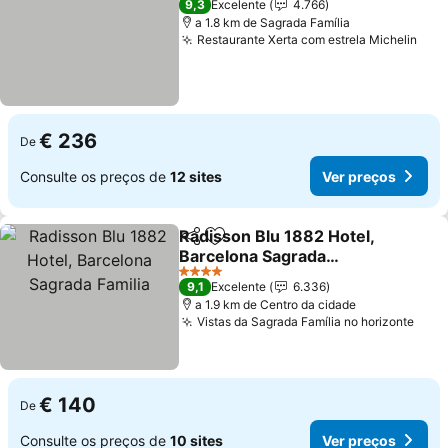
9,3
Excelente
4.766
a 1.8 km de Sagrada Família
Restaurante Xerta com estrela Michelin
€ 236
De
Consulte os preços de
12 sites
Ver preços
Radisson Blu 1882 Hotel,
Partilhar
Adicionar aos favoritos
Barcelona Sagrada
Familia
4 Estrelas
9,1
Excelente
6.336
a 1.9 km de Centro da cidade
Vistas da Sagrada Família no horizonte
€ 140
De
Consulte os preços de
10 sites
Ver preços