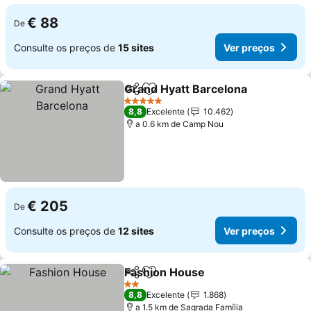
€ 88
De
Consulte os preços de
15 sites
Ver preços
Grand Hyatt Barcelona
Partilhar
Adicionar aos favoritos
5 Estrelas
8,8
Excelente
10.462
a 0.6 km de Camp Nou
€ 205
De
Consulte os preços de
12 sites
Ver preços
Fashion House
Partilhar
Adicionar aos favoritos
2 Estrelas
8,8
Excelente
1.868
a 1.5 km de Sagrada Família