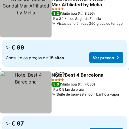
Partilhar
Adicionar aos favoritos
Mar Affiliated by Meliá
4 Estrelas
8,2
Muito boa
8.296
a 3.1 km de Sagrada Família
Vistas panorâmicas 360 graus do terraço
€ 99
De
Consulte os preços de
15 sites
Ver preços
Hotel Best 4 Barcelona
Partilhar
Adicionar aos favoritos
4 Estrelas
8,0
Muito boa
7.083
a 0.5 km da praia
Suíte de bem-estar com banho a vapor
€ 97
De