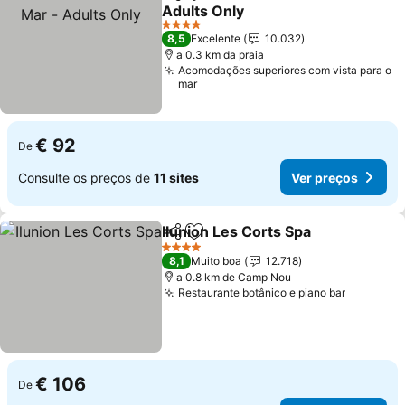
Partilhar
Adicionar aos favoritos
Adults Only
4 Estrelas
8,5
Excelente
10.032
a 0.3 km da praia
Acomodações superiores com vista para o
mar
€ 92
De
Consulte os preços de
11 sites
Ver preços
Ilunion Les Corts Spa
Partilhar
Adicionar aos favoritos
4 Estrelas
8,1
Muito boa
12.718
a 0.8 km de Camp Nou
Restaurante botânico e piano bar
€ 106
De