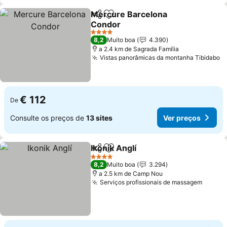
Mercure Barcelona
Partilhar
Adicionar aos favoritos
Condor
4 Estrelas
8,2
Muito boa
4.390
a 2.4 km de Sagrada Família
Vistas panorâmicas da montanha Tibidabo
€ 112
De
Consulte os preços de
13 sites
Ver preços
Ikonik Anglí
Partilhar
Adicionar aos favoritos
4 Estrelas
8,2
Muito boa
3.294
a 2.5 km de Camp Nou
Serviços profissionais de massagem