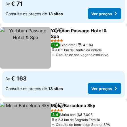
€ 71
De
Consulte os preços de
13 sites
Ver preços
Yurbban Passage Hotel &
Partilhar
Adicionar aos favoritos
Spa
4 Estrelas
9,4
Excelente
4.194
a 0.5 km de Centro da cidade
Circuito de spa vegano exclusivo
€ 163
De
Consulte os preços de
13 sites
Ver preços
Melia Barcelona Sky
Partilhar
Adicionar aos favoritos
4 Estrelas
8,4
Muito boa
7.006
a 2.3 km de Sagrada Família
Circuito de bem-estar Serena SPA