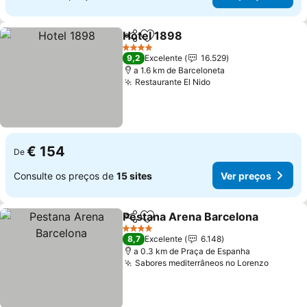
Hotel 1898
Partilhar
Adicionar aos favoritos
4 Estrelas
9,2
Excelente
16.529
a 1.6 km de Barceloneta
Restaurante El Nido
€ 154
De
Consulte os preços de
15 sites
Ver preços
Pestana Arena Barcelona
Partilhar
Adicionar aos favoritos
4 Estrelas
8,7
Excelente
6.148
a 0.3 km de Praça de Espanha
Sabores mediterrâneos no Lorenzo