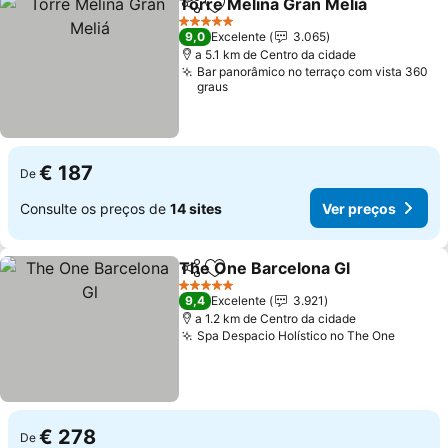
Torre Melina Gran Meliá
Partilhar
Adicionar aos favoritos
5 Estrelas
9,0
Excelente
3.065
a 5.1 km de Centro da cidade
Bar panorâmico no terraço com vista 360
graus
€ 187
De
Consulte os preços de
14 sites
Ver preços
The One Barcelona Gl
Partilhar
Adicionar aos favoritos
5 Estrelas
9,4
Excelente
3.921
a 1.2 km de Centro da cidade
Spa Despacio Holístico no The One
€ 278
De