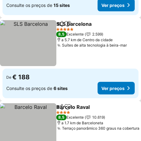
Consulte os preços de
15 sites
Ver preços
SLS Barcelona
Partilhar
Adicionar aos favoritos
5 Estrelas
8,5
Excelente
2.599
a 5.7 km de Centro da cidade
Suítes de alta tecnologia à beira-mar
€ 188
De
Consulte os preços de
6 sites
Ver preços
Barcelo Raval
Partilhar
Adicionar aos favoritos
4 Estrelas
8,5
Excelente
10.619
a 1.7 km de Barceloneta
Terraço panorâmico 360 graus na cobertura