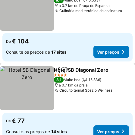
8,4
Muito boa
5.633
a 0.7 km de Praça de Espanha
Culinária mediterrânica de assinatura
€ 104
De
Consulte os preços de
17 sites
Ver preços
Hotel SB Diagonal Zero
Partilhar
Adicionar aos favoritos
4 Estrelas
8,1
Muito boa
15.836
a 0.7 km da praia
Circuito termal Spazio Wellness
€ 77
De
Consulte os preços de
14 sites
Ver preços