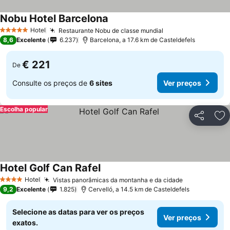
Nobu Hotel Barcelona
Ver preços
Hotel
Restaurante Nobu de classe mundial
Ver preços
5 Estrelas
8,6
Excelente
6.237
Barcelona, a 17.6 km de Casteldefels
€ 221
De
Consulte os preços de
6 sites
Ver preços
Escolha popular
Partilhar
Ad
Hotel Golf Can Rafel
Ver preços
Hotel
Vistas panorâmicas da montanha e da cidade
Ver preços
4 Estrelas
9,2
Excelente
1.825
Cervelló, a 14.5 km de Casteldefels
Selecione as datas para ver os preços
Ver preços
exatos.