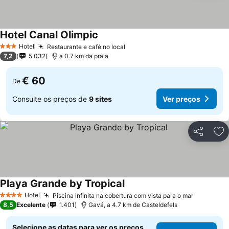
Hotel Canal Olimpic
Ver preços
Hotel
Restaurante e café no local
Ver preços
3 Estrelas
7,2
5.032
a 0.7 km da praia
€ 60
De
Consulte os preços de
9 sites
Ver preços
Partilhar
Ad
Playa Grande by Tropical
Ver preços
Hotel
Piscina infinita na cobertura com vista para o mar
Ver preç
4 Estrelas
8,5
Excelente
1.401
Gavá, a 4.7 km de Casteldefels
Selecione as datas para ver os preços