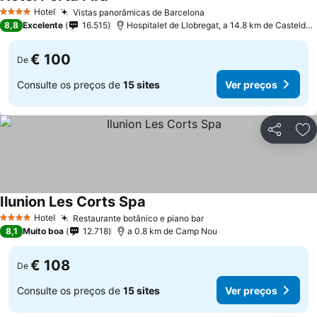
Ver preços
Hotel
Vistas panorâmicas de Barcelona
Ver preços
4 Estrelas
8,8
Excelente
16.515
Hospitalet de Llobregat, a 14.8 km de Casteldefe
€ 100
De
Consulte os preços de
15 sites
Ver preços
Partilhar
Ad
Ilunion Les Corts Spa
Ver preços
Hotel
Restaurante botânico e piano bar
Ver preços
4 Estrelas
8,1
Muito boa
12.718
a 0.8 km de Camp Nou
€ 108
De
Consulte os preços de
15 sites
Ver preços