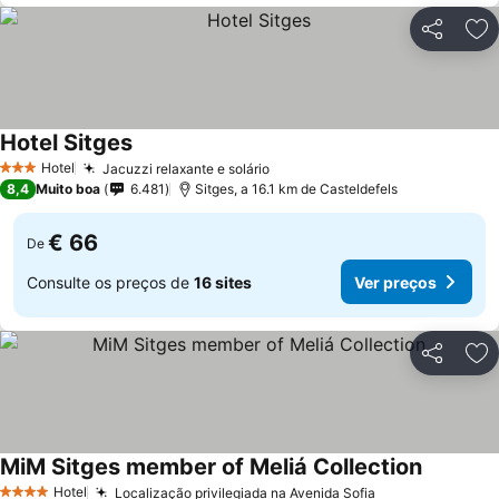
Partilhar
Ad
Hotel Sitges
Ver preços
Hotel
Jacuzzi relaxante e solário
Ver preços
3 Estrelas
8,4
Muito boa
6.481
Sitges, a 16.1 km de Casteldefels
€ 66
De
Consulte os preços de
16 sites
Ver preços
Partilhar
Ad
MiM Sitges member of Meliá Collection
Ver preç
Hotel
Localização privilegiada na Avenida Sofia
Ver preços