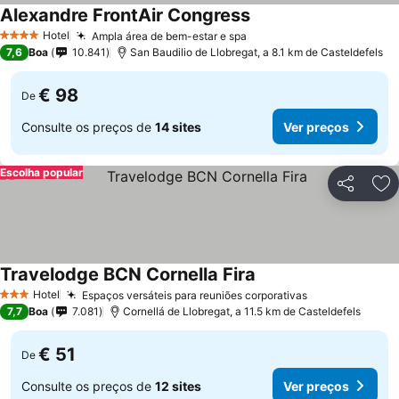
Alexandre FrontAir Congress
Ver preços
Hotel
Ampla área de bem-estar e spa
Ver preços
4 Estrelas
7,6
Boa
10.841
San Baudilio de Llobregat, a 8.1 km de Casteldefels
€ 98
De
Consulte os preços de
14 sites
Ver preços
Escolha popular
Partilhar
Ad
Travelodge BCN Cornella Fira
Ver preços
Hotel
Espaços versáteis para reuniões corporativas
Ver preços
3 Estrelas
7,7
Boa
7.081
Cornellá de Llobregat, a 11.5 km de Casteldefels
€ 51
De
Consulte os preços de
12 sites
Ver preços