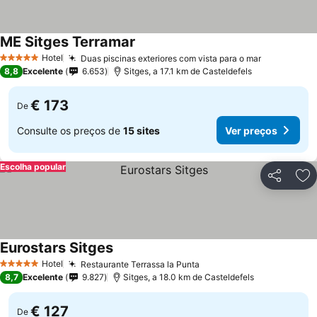
ME Sitges Terramar
Ver preços
Hotel
Duas piscinas exteriores com vista para o mar
Ver preço
5 Estrelas
8,8
Excelente
6.653
Sitges, a 17.1 km de Casteldefels
€ 173
De
Consulte os preços de
15 sites
Ver preços
Escolha popular
Partilhar
Ad
Eurostars Sitges
Ver preços
Hotel
Restaurante Terrassa la Punta
Ver preços
5 Estrelas
8,7
Excelente
9.827
Sitges, a 18.0 km de Casteldefels
€ 127
De