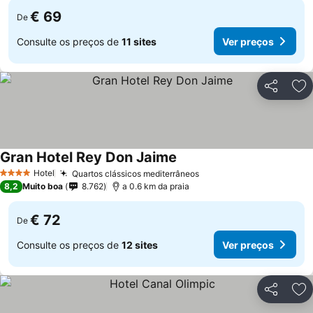
€ 69
De
Consulte os preços de
11 sites
Ver preços
Partilhar
Ad
Gran Hotel Rey Don Jaime
Ver preços
Hotel
Quartos clássicos mediterrâneos
Ver preços
4 Estrelas
8,2
Muito boa
8.762
a 0.6 km da praia
€ 72
De
Consulte os preços de
12 sites
Ver preços
Partilhar
Ad