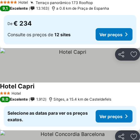
Hotel
Terraço panorâmico 173 Rooftop
Ver preços
5 Estrelas
9,1
Excelente
13.163
a 0.6 km de Praça de Espanha
€ 234
De
Consulte os preços de
12 sites
Ver preços
Partilhar
Ad
Hotel Capri
Ver preços
Hotel
3 Estrelas
9,0
Excelente
1.912
Sitges, a 15.4 km de Casteldefels
Selecione as datas para ver os preços
Ver preços
exatos.
Partilhar
Ad