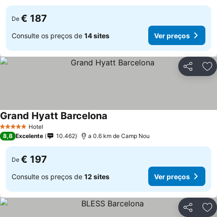
€ 187
De
Consulte os preços de
14 sites
Ver preços
Partilhar
Ad
Grand Hyatt Barcelona
Ver preços
Hotel
5 Estrelas
8,8
Excelente
10.462
a 0.6 km de Camp Nou
€ 197
De
Consulte os preços de
12 sites
Ver preços
Partilhar
Ad