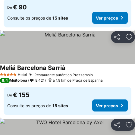
€ 90
De
Consulte os preços de
15 sites
Ver preços
Partilhar
Ad
Meliá Barcelona Sarrià
Ver preços
Hotel
Restaurante autêntico Prezzemolo
Ver preços
5 Estrelas
8,4
Muito boa
8.421
a 1.9 km de Praça de Espanha
€ 155
De
Consulte os preços de
15 sites
Ver preços
Partilhar
Ad