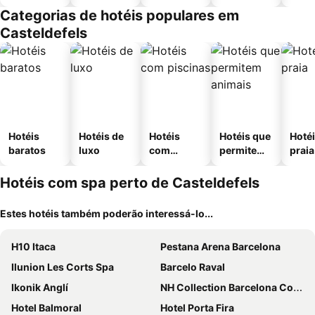
Categorias de hotéis populares em
Casteldefels
Hotéis
Hotéis de
Hotéis
Hotéis que
Hotéi
baratos
luxo
com
permitem
praia
piscinas
animais
Hotéis com spa perto de Casteldefels
Estes hotéis também poderão interessá-lo...
H10 Itaca
Pestana Arena Barcelona
Ilunion Les Corts Spa
Barcelo Raval
Ikonik Anglí
NH Collection Barcelona Constanza
Hotel Balmoral
Hotel Porta Fira