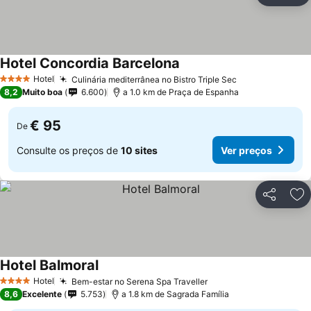
Hotel Concordia Barcelona
Ver preços
Hotel
Culinária mediterrânea no Bistro Triple Sec
Ver preços
4 Estrelas
8,2
Muito boa
6.600
a 1.0 km de Praça de Espanha
€ 95
De
Consulte os preços de
10 sites
Ver preços
Partilhar
Ad
Hotel Balmoral
Ver preços
Hotel
Bem-estar no Serena Spa Traveller
Ver preços
4 Estrelas
8,6
Excelente
5.753
a 1.8 km de Sagrada Família