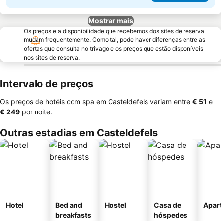
Mostrar mais
Os preços e a disponibilidade que recebemos dos sites de reserva
mudam frequentemente. Como tal, pode haver diferenças entre as
ofertas que consulta no trivago e os preços que estão disponíveis
nos sites de reserva.
Intervalo de preços
Os preços de hotéis com spa em Casteldefels variam entre
‎€ 51
e
‎€ 249
por noite.
Outras estadias em Casteldefels
Hotel
Bed and
Hostel
Casa de
Apar
breakfasts
hóspedes