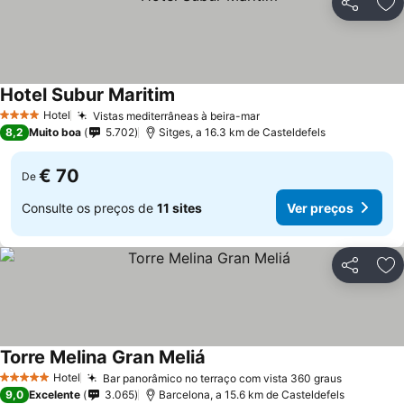
Partilhar
Ad
Hotel Subur Maritim
Ver preços
Hotel
Vistas mediterrâneas à beira-mar
Ver preços
4 Estrelas
8,2
Muito boa
5.702
Sitges, a 16.3 km de Casteldefels
€ 70
De
Consulte os preços de
11 sites
Ver preços
Partilhar
Ad
Torre Melina Gran Meliá
Ver preços
Hotel
Bar panorâmico no terraço com vista 360 graus
Ver preç
5 Estrelas
9,0
Excelente
3.065
Barcelona, a 15.6 km de Casteldefels