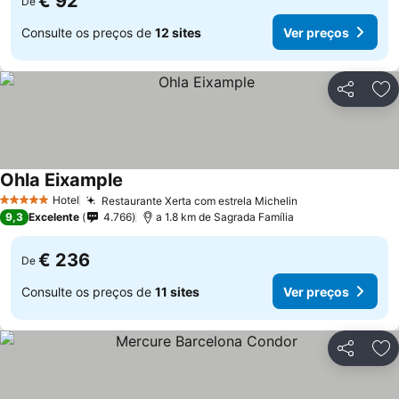
€ 92
De
Consulte os preços de
12 sites
Ver preços
Partilhar
Ad
Ohla Eixample
Ver preços
Hotel
Restaurante Xerta com estrela Michelin
Ver preços
5 Estrelas
9,3
Excelente
4.766
a 1.8 km de Sagrada Família
€ 236
De
Consulte os preços de
11 sites
Ver preços
Partilhar
Ad