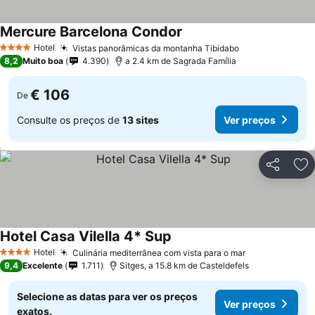
Mercure Barcelona Condor
Ver preços
Hotel
Vistas panorâmicas da montanha Tibidabo
Ver preços
4 Estrelas
8,2
Muito boa
4.390
a 2.4 km de Sagrada Família
€ 106
De
Consulte os preços de
13 sites
Ver preços
Partilhar
Ad
Hotel Casa Vilella 4* Sup
Ver preços
Hotel
Culinária mediterrânea com vista para o mar
Ver preços
4 Estrelas
9,4
Excelente
1.711
Sitges, a 15.8 km de Casteldefels
Selecione as datas para ver os preços
Ver preços
exatos.