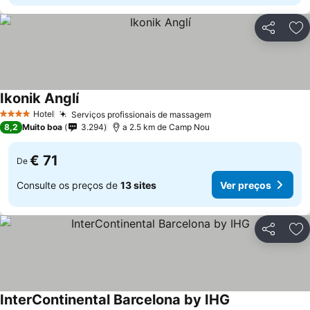
Partilhar
Ad
Ikonik Anglí
Ver preços
Hotel
Serviços profissionais de massagem
Ver preços
4 Estrelas
8,2
Muito boa
3.294
a 2.5 km de Camp Nou
€ 71
De
Consulte os preços de
13 sites
Ver preços
Partilhar
Ad
InterContinental Barcelona by IHG
Ver preços