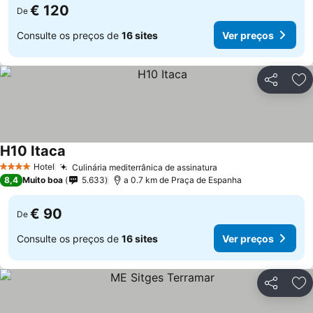
€ 120
De
Consulte os preços de
16 sites
Ver preços
Partilhar
Ad
H10 Itaca
Ver preços
Hotel
Culinária mediterrânica de assinatura
Ver preços
4 Estrelas
8,4
Muito boa
5.633
a 0.7 km de Praça de Espanha
€ 90
De
Consulte os preços de
16 sites
Ver preços
Partilhar
Ad