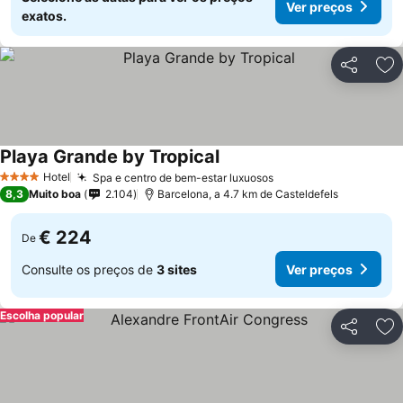
Ver preços
exatos.
Partilhar
Ad
Playa Grande by Tropical
Ver preços
Hotel
Spa e centro de bem-estar luxuosos
Ver preços
4 Estrelas
8,3
Muito boa
2.104
Barcelona, a 4.7 km de Casteldefels
€ 224
De
Consulte os preços de
3 sites
Ver preços
Escolha popular
Partilhar
Ad