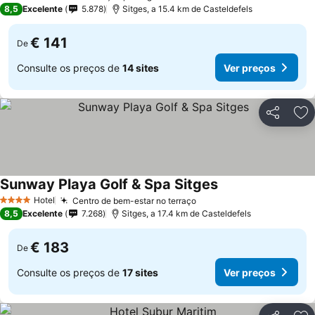
4 Estrelas
8,5
Excelente
5.878
Sitges, a 15.4 km de Casteldefels
€ 141
De
Consulte os preços de
14 sites
Ver preços
Partilhar
Ad
Sunway Playa Golf & Spa Sitges
Ver preços
Hotel
Centro de bem-estar no terraço
Ver preços
4 Estrelas
8,5
Excelente
7.268
Sitges, a 17.4 km de Casteldefels
€ 183
De
Consulte os preços de
17 sites
Ver preços