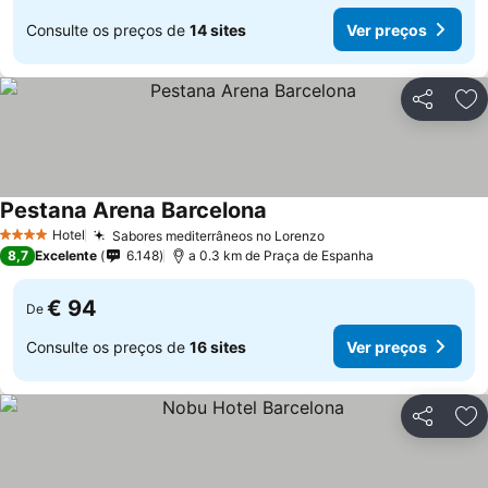
Consulte os preços de
14 sites
Ver preços
Partilhar
Ad
Pestana Arena Barcelona
Ver preços
Hotel
Sabores mediterrâneos no Lorenzo
Ver preços
4 Estrelas
8,7
Excelente
6.148
a 0.3 km de Praça de Espanha
€ 94
De
Consulte os preços de
16 sites
Ver preços
Partilhar
Ad