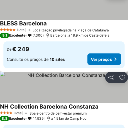
BLESS Barcelona
Ver preços
Hotel
Localização privilegiada na Plaça de Catalunya
Ver preç
5 Estrelas
9,1
Excelente
7.300
Barcelona, a 19.9 km de Casteldefels
€ 249
De
Consulte os preços de
10 sites
Ver preços
Partilhar
Ad
NH Collection Barcelona Constanza
Ver preços
Hotel
Spa e centro de bem-estar premium
Ver preços
4 Estrelas
8,8
Excelente
11.939
a 1.5 km de Camp Nou