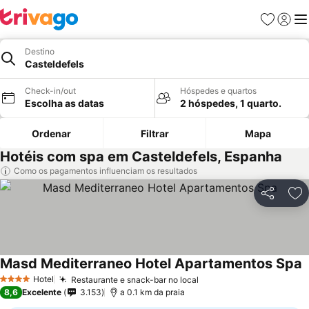
Favoritos
Iniciar
Me
Destino
Casteldefels
Check-in/out
Hóspedes e quartos
Escolha as datas
2 hóspedes, 1 quarto.
Ordenar
Filtrar
Mapa
Hotéis com spa em Casteldefels, Espanha
Como os pagamentos influenciam os resultados
Partilhar
Ad
Masd Mediterraneo Hotel Apartamentos Spa
V
Hotel
Restaurante e snack-bar no local
Ver preços
4 Estrelas
8,6
Excelente
3.153
a 0.1 km da praia