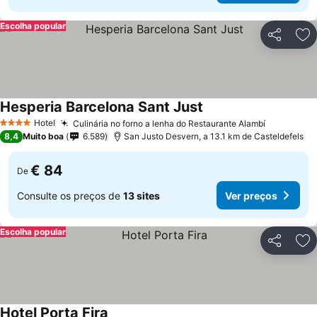
Escolha popular
Partilhar
Ad
Hesperia Barcelona Sant Just
Ver preços
Hotel
Culinária no forno a lenha do Restaurante Alambí
Ver preço
4 Estrelas
8,4
Muito boa
6.589
San Justo Desvern, a 13.1 km de Casteldefels
€ 84
De
Consulte os preços de
13 sites
Ver preços
Escolha popular
Partilhar
Ad
Hotel Porta Fira