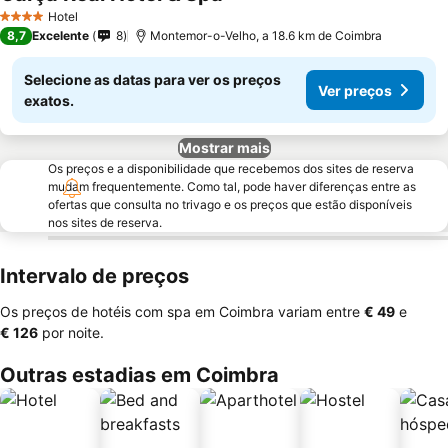
Hotel
4 Estrelas
8,7
Excelente
8
Montemor-o-Velho, a 18.6 km de Coimbra
Selecione as datas para ver os preços
Ver preços
exatos.
Mostrar mais
Os preços e a disponibilidade que recebemos dos sites de reserva
mudam frequentemente. Como tal, pode haver diferenças entre as
ofertas que consulta no trivago e os preços que estão disponíveis
nos sites de reserva.
Intervalo de preços
Os preços de hotéis com spa em Coimbra variam entre
‎€ 49
e
‎€ 126
por noite.
Outras estadias em Coimbra