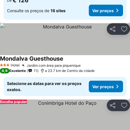
€ 126
De
Consulte os preços de
16 sites
Ver preços
Partilhar
Ad
Mondalva Guesthouse
Hotel
Jardim com área para piquenique
3 Estrelas
8,9
Excelente
11
a 23.7 km de Centro da cidade
Selecione as datas para ver os preços
Ver preços
exatos.
Escolha popular
Partilhar
Ad