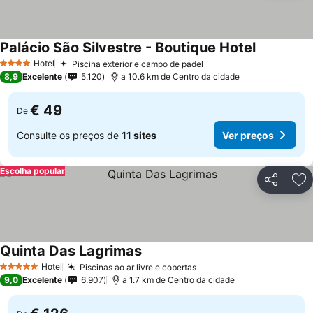
Palácio São Silvestre - Boutique Hotel
Hotel
Piscina exterior e campo de padel
4 Estrelas
8,9
Excelente
5.120
a 10.6 km de Centro da cidade
€ 49
De
Consulte os preços de
11 sites
Ver preços
Escolha popular
Partilhar
Ad
Quinta Das Lagrimas
Hotel
Piscinas ao ar livre e cobertas
5 Estrelas
9,0
Excelente
6.907
a 1.7 km de Centro da cidade