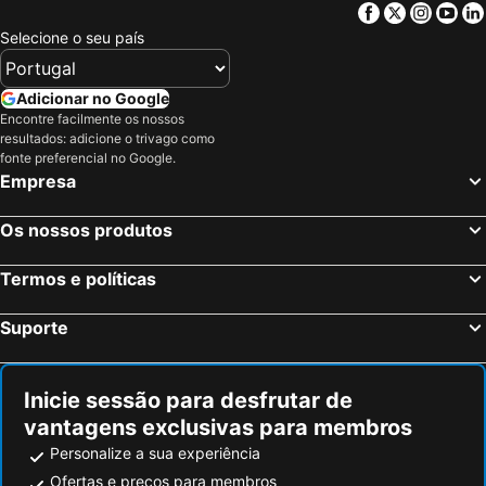
Facebook
Twitter
Insta
Yo
Arganil, spa hotels
Cantanhede, spa hotels
Selecione o seu país
Figueiró dos Vinhos, spa hotels
Alvaiázere, spa hotels
Vila Nova de Poiares, spa hotels
Caramulo, spa hotels
Adicionar no Google
Encontre facilmente os nossos
Castanheira de Pera, spa hotels
Santa Comba Dão, spa hotels
resultados: adicione o trivago como
Ansião, spa hotels
fonte preferencial no Google.
Empresa
Os nossos produtos
Termos e políticas
Suporte
Inicie sessão para desfrutar de
vantagens exclusivas para membros
Personalize a sua experiência
Ofertas e preços para membros