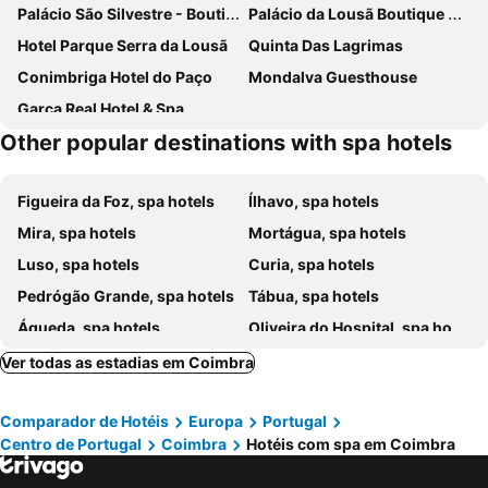
Palácio São Silvestre - Boutique Hotel
Palácio da Lousã Boutique Hotel
Hotel Parque Serra da Lousã
Quinta Das Lagrimas
Conimbriga Hotel do Paço
Mondalva Guesthouse
Garça Real Hotel & Spa
Other popular destinations with spa hotels
Figueira da Foz, spa hotels
Ílhavo, spa hotels
Mira, spa hotels
Mortágua, spa hotels
Luso, spa hotels
Curia, spa hotels
Pedrógão Grande, spa hotels
Tábua, spa hotels
Águeda, spa hotels
Oliveira do Hospital, spa hotels
Pombal, spa hotels
Penela, spa hotels
Ver todas as estadias em Coimbra
Lousã, spa hotels
Miranda do Corvo, spa hotels
Comparador de Hotéis
Europa
Portugal
Anadia, spa hotels
Condeixa a Nova, spa hotels
Centro de Portugal
Coimbra
Hotéis com spa em Coimbra
Penacova, spa hotels
Oliveira do Bairro, spa hotels
Tondela, spa hotels
Soure, spa hotels