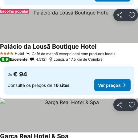
Escolha popular
Partilhar
Ad
Palácio da Lousã Boutique Hotel
Hotel
Café da manhã excepcional com produtos locais
4 Estrelas
8,9
Excelente
4.512
Lousã, a 17.5 km de Coimbra
€ 94
De
Consulte os preços de
16 sites
Ver preços
Partilhar
Ad
Garça Real Hotel & Spa