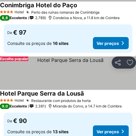
Conimbriga Hotel do Paço
Hotel
Perto das ruínas romanas de Conímbriga
4 Estrelas
8,8
Excelente
2.789
Condeixa a Nova, a 11.8 km de Coimbra
€ 97
De
Consulte os preços de
16 sites
Ver preços
Escolha popular
Partilhar
Ad
Hotel Parque Serra da Lousã
Hotel
Restaurante com produtos da horta
4 Estrelas
9,0
Excelente
2.381
Miranda do Corvo, a 14.7 km de Coimbra
€ 90
De
Consulte os preços de
13 sites
Ver preços