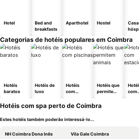
Hotel
Bed and
Aparthotel
Hostel
Casa
breakfasts
hósp
Categorias de hotéis populares em Coimbra
Hotéis
Hotéis de
Hotéis
Hotéis que
Hoté
baratos
luxo
com
permitem
com
piscinas
animais
esta
ment
Hotéis com spa perto de Coimbra
Estes hotéis também poderão interessá-lo...
NH Coimbra Dona Inês
Vila Gale Coimbra