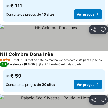
€ 111
De
Consulte os preços de
15 sites
Ver preços
Partilhar
Ad
NH Coimbra Dona Inês
Hotel
Buffet de café da manhã variado com vista para a piscina
4 Estrelas
8,7
Excelente
8.687
a 2.4 km de Centro da cidade
€ 59
De
Consulte os preços de
20 sites
Ver preços
Partilhar
Ad