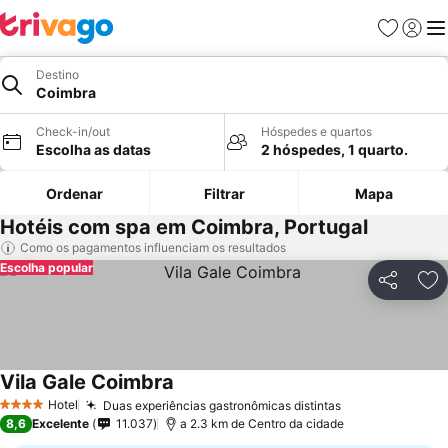
Favoritos
Iniciar
Me
Destino
Coimbra
Check-in/out
Hóspedes e quartos
Escolha as datas
2 hóspedes, 1 quarto.
Ordenar
Filtrar
Mapa
Hotéis com spa em Coimbra, Portugal
Como os pagamentos influenciam os resultados
Escolha popular
Partilhar
Ad
Vila Gale Coimbra
Hotel
Duas experiências gastronômicas distintas
4 Estrelas
8,6
Excelente
11.037
a 2.3 km de Centro da cidade