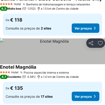
V
Hotel
Banheira de hidromassagem e terraço relaxantes
Ver pre
5 Estrelas
8,3
Muito boa
1.052
a 1.5 km de Centro da cidade
€ 118
De
Consulte os preços de
2 sites
Ver preços
Partilhar
Ad
Enotel Magnólia
Ver preços
Hotel
Piscina aquecida interna e externa
Ver preços
4 Estrelas
8,7
Excelente
4.581
a 1.4 km de Centro da cidade
€ 135
De
Consulte os preços de
17 sites
Ver preços