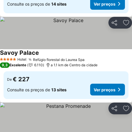
Consulte os preços de
14 sites
Ver preços
Partilhar
Ad
Savoy Palace
Ver preços
Hotel
Refúgio florestal do Laurea Spa
Ver preços
5 Estrelas
9,3
Excelente
6.110
a 1.1 km de Centro da cidade
€ 227
De
Consulte os preços de
13 sites
Ver preços
Partilhar
Ad