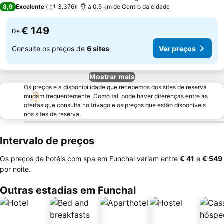
4 Estrelas
8,9
Excelente
3.376
a 0.5 km de Centro da cidade
€ 149
De
Consulte os preços de
6 sites
Ver preços
Mostrar mais
Os preços e a disponibilidade que recebemos dos sites de reserva
mudam frequentemente. Como tal, pode haver diferenças entre as
ofertas que consulta no trivago e os preços que estão disponíveis
nos sites de reserva.
Intervalo de preços
Os preços de hotéis com spa em Funchal variam entre
‎€ 41
e
‎€ 549
por noite.
Outras estadias em Funchal