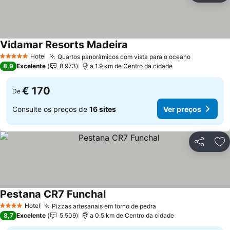
Vidamar Resorts Madeira
Ver preços
Hotel
Quartos panorâmicos com vista para o oceano
Ver preço
5 Estrelas
8,9
Excelente
8.973
a 1.9 km de Centro da cidade
€ 170
De
Consulte os preços de
16 sites
Ver preços
Partilhar
Ad
Pestana CR7 Funchal
Ver preços
Hotel
Pizzas artesanais em forno de pedra
Ver preços
4 Estrelas
8,7
Excelente
5.509
a 0.5 km de Centro da cidade