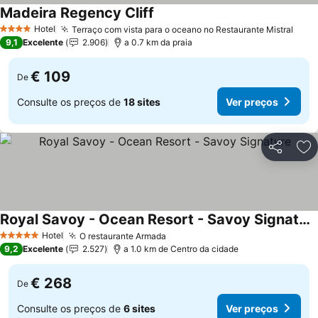
Madeira Regency Cliff
Ver preços
Hotel
Terraço com vista para o oceano no Restaurante Mistral
Ver 
4 Estrelas
9,1
Excelente
2.906
a 0.7 km da praia
€ 109
De
Consulte os preços de
18 sites
Ver preços
Partilhar
Ad
Royal Savoy - Ocean Resort - Savoy Signature
Ver preços
Hotel
O restaurante Armada
Ver preços
5 Estrelas
9,2
Excelente
2.527
a 1.0 km de Centro da cidade
€ 268
De
Consulte os preços de
6 sites
Ver preços