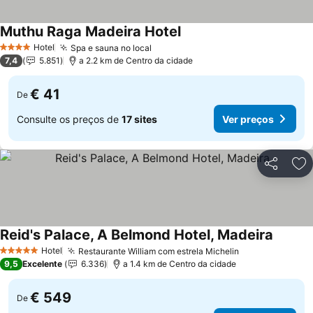
Muthu Raga Madeira Hotel
Ver preços
Hotel
Spa e sauna no local
Ver preços
4 Estrelas
7,4
5.851
a 2.2 km de Centro da cidade
€ 41
De
Consulte os preços de
17 sites
Ver preços
Partilhar
Ad
Reid's Palace, A Belmond Hotel, Madeira
Ver pre
Hotel
Restaurante William com estrela Michelin
Ver preços
5 Estrelas
9,5
Excelente
6.336
a 1.4 km de Centro da cidade
€ 549
De