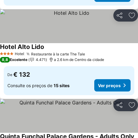
Partilhar
Ad
Hotel Alto Lido
Ver preços
Hotel
Restaurante à la carte The Tale
Ver preços
4 Estrelas
8,8
Excelente
4.471
a 2.6 km de Centro da cidade
€ 132
De
Consulte os preços de
15 sites
Ver preços
Partilhar
Ad
Quinta Funchal Palace Gardens - Adults Only