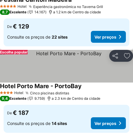
Ver preços
Hotel
Experiência gastronómica no Taverna Grill
Ver preços
5 Estrelas
8,7
Excelente
14.167
a 1.2 km de Centro da cidade
€ 129
De
Consulte os preços de
22 sites
Ver preços
Escolha popular
Partilhar
Ad
Hotel Porto Mare - PortoBay
Ver preços
Hotel
Cinco piscinas distintas
Ver preços
4 Estrelas
9,4
Excelente
9.759
a 2.3 km de Centro da cidade
€ 187
De
Consulte os preços de
14 sites
Ver preços