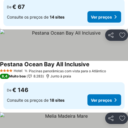
€ 67
De
Consulte os preços de
14 sites
Ver preços
Partilhar
Ad
Pestana Ocean Bay All Inclusive
Ver preços
Hotel
Piscinas panorâmicas com vista para o Atlântico
Ver preço
4 Estrelas
8,4
Muito boa
8.283
Junto à praia
€ 146
De
Consulte os preços de
18 sites
Ver preços
Partilhar
Ad