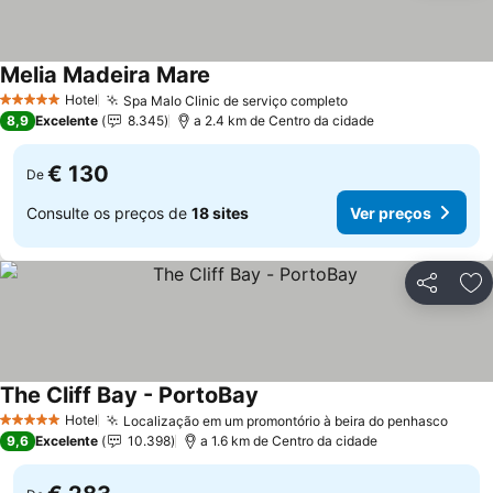
Melia Madeira Mare
Ver preços
Hotel
Spa Malo Clinic de serviço completo
Ver preços
5 Estrelas
8,9
Excelente
8.345
a 2.4 km de Centro da cidade
€ 130
De
Consulte os preços de
18 sites
Ver preços
Partilhar
Ad
The Cliff Bay - PortoBay
Ver preços
Hotel
Localização em um promontório à beira do penhasco
Ver p
5 Estrelas
9,6
Excelente
10.398
a 1.6 km de Centro da cidade