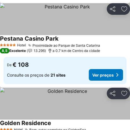
Partilhar
Ad
Pestana Casino Park
Ver preços
Hotel
Proximidade ao Parque de Santa Catarina
Ver preços
5 Estrelas
8,5
Excelente
13.296
a 0.7 km de Centro da cidade
€ 108
De
Consulte os preços de
21 sites
Ver preços
Partilhar
Ad
Golden Residence
Ver preços
Hotel
Bem-estar completo no GoldenSpa