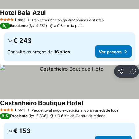
Hotel Baia Azul
Ver preços
Hotel
Três experiências gastronômicas distintas
Ver preços
4 Estrelas
9,1
Excelente
4.581
a 0.8 km da praia
€ 243
De
Consulte os preços de
16 sites
Ver preços
Partilhar
Ad
Castanheiro Boutique Hotel
Ver preços
Hotel
Pequeno-almoço excepcional com variedade local
Ver pre
4 Estrelas
9,5
Excelente
3.836
a 0.6 km de Centro da cidade
€ 153
De