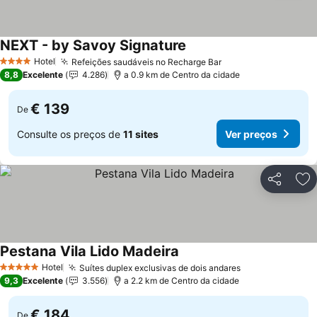
NEXT - by Savoy Signature
Ver preços
Hotel
Refeições saudáveis no Recharge Bar
Ver preços
4 Estrelas
8,8
Excelente
4.286
a 0.9 km de Centro da cidade
€ 139
De
Consulte os preços de
11 sites
Ver preços
Partilhar
Ad
Pestana Vila Lido Madeira
Ver preços
Hotel
Suítes duplex exclusivas de dois andares
Ver preços
5 Estrelas
9,3
Excelente
3.556
a 2.2 km de Centro da cidade
€ 184
De