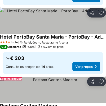
Partilhar
Ad
Hotel PortoBay Santa Maria - PortoBay - Adults Only
Ver preços
Hotel
Refeições no Restaurante Arsenal
Ver preços
4 Estrelas
9,3
Excelente
6.108
a 0.2 km da praia
€ 203
De
Consulte os preços de
14 sites
Ver preços
Escolha popular
Partilhar
Ad
Pestana Carlton Madeira