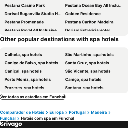
Pestana Casino Park
Pestana Ocean Bay All Inclusive
Dorisol Buganvilia Studio Hotel
Golden Residence
Pestana Promenade
Pestana Carlton Madeira
Pestana Royal All Inclusive Ocean & Spa Resort
Dorisol Estrelicia Hotel
Other popular destinations with spa hotels
Pestana Grand
TUI BLUE Madeira Gardens
Hotel Orca Praia
The Views Oasis
Calheta, spa hotels
São Martinho, spa hotels
Pestana CR7 Funchal
Vila Gale Santa Cruz
Caniço de Baixo, spa hotels
Santa Cruz, spa hotels
Enotel Lido
Pestana Village
Caniçal, spa hotels
São Vicente, spa hotels
Enotel Santo da Serra
Savoy Palace
Porto Moniz, spa hotels
Caniço, spa hotels
Hotel Do Campo
Hotel Alto Lido
Prazeres, spa hotels
Santana, spa hotels
The Views Baia - Adults Only
Enotel Sunset Bay
Ponta do Sol, spa hotels
Câmara de Lobos, spa hotels
Hotel Riu Madeira
The Vine Hotel
Ver todas as estadias em Funchal
Ribeira Brava, spa hotels
Machico, spa hotels
Hotel Solar do Bom Jesus
Vidamar Resorts Madeira
Comparador de Hotéis
Europa
Portugal
Madeira
Santo da Serra, spa hotels
Ponta Delgada, spa hotels
NEXT - by Savoy Signature
Pestana Vila Lido Madeira
Funchal
Hotéis com spa em Funchal
Boaventura, spa hotels
Ponta do Pargo, spa hotels
Hotel O Colmo
Allegro Madeira - Adults Only