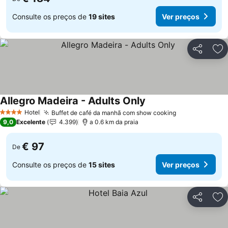
Consulte os preços de
19 sites
Ver preços
Partilhar
Ad
Allegro Madeira - Adults Only
Ver preços
Hotel
Buffet de café da manhã com show cooking
Ver preços
4 Estrelas
9,0
Excelente
4.399
a 0.6 km da praia
€ 97
De
Consulte os preços de
15 sites
Ver preços
Partilhar
Ad