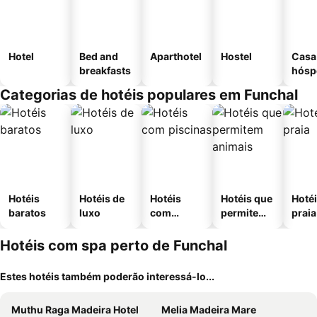
Hotel
Bed and
Aparthotel
Hostel
Casa
breakfasts
hósp
Categorias de hotéis populares em Funchal
Hotéis
Hotéis de
Hotéis
Hotéis que
Hotéi
baratos
luxo
com
permitem
praia
piscinas
animais
Hotéis com spa perto de Funchal
Estes hotéis também poderão interessá-lo...
Muthu Raga Madeira Hotel
Melia Madeira Mare