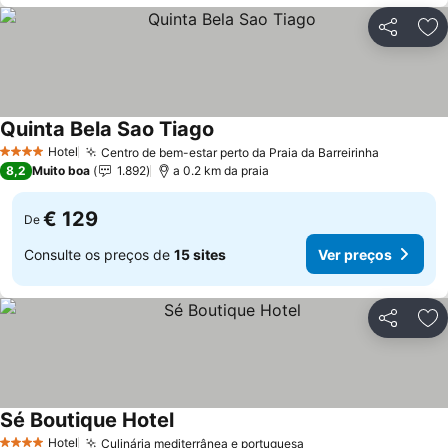
Partilhar
Ad
Quinta Bela Sao Tiago
Ver preços
Hotel
Centro de bem-estar perto da Praia da Barreirinha
Ver preç
4 Estrelas
8,2
Muito boa
1.892
a 0.2 km da praia
€ 129
De
Consulte os preços de
15 sites
Ver preços
Partilhar
Ad
Sé Boutique Hotel
Ver preços
Hotel
Culinária mediterrânea e portuguesa
Ver preços