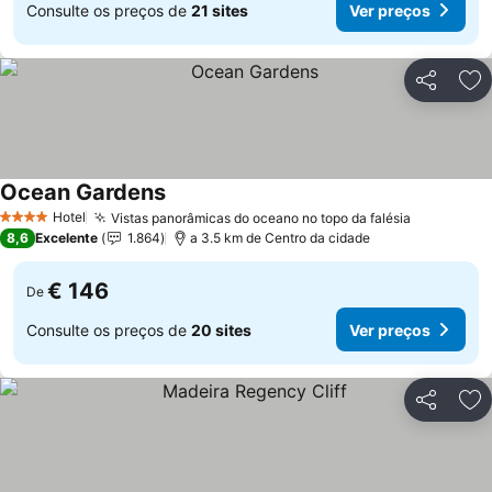
Consulte os preços de
21 sites
Ver preços
Partilhar
Ad
Ocean Gardens
Ver preços
Hotel
Vistas panorâmicas do oceano no topo da falésia
Ver preço
4 Estrelas
8,6
Excelente
1.864
a 3.5 km de Centro da cidade
€ 146
De
Consulte os preços de
20 sites
Ver preços
Partilhar
Ad