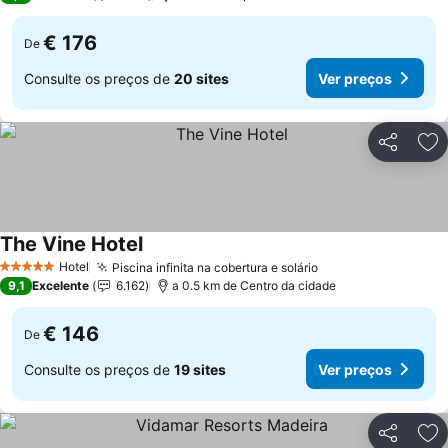
€ 176
De
Consulte os preços de
20 sites
Ver preços
Partilhar
Ad
The Vine Hotel
Ver preços
Hotel
Piscina infinita na cobertura e solário
Ver preços
5 Estrelas
9,1
Excelente
6.162
a 0.5 km de Centro da cidade
€ 146
De
Consulte os preços de
19 sites
Ver preços
Partilhar
Ad