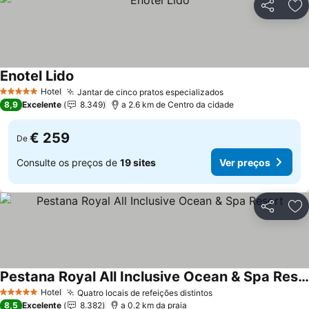
Partilhar
Ad
Enotel Lido
Ver preços
Hotel
Jantar de cinco pratos especializados
Ver preços
5 Estrelas
8,9
Excelente
8.349
a 2.6 km de Centro da cidade
€ 259
De
Consulte os preços de
19 sites
Ver preços
Partilhar
Ad
Pestana Royal All Inclusive Ocean & Spa Resort
Ver preços
Hotel
Quatro locais de refeições distintos
Ver preços
5 Estrelas
8,5
Excelente
8.382
a 0.2 km da praia