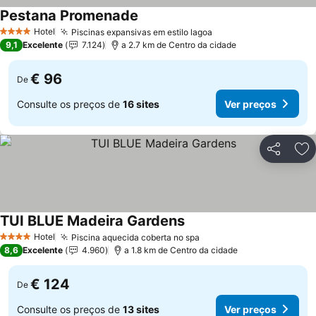
Pestana Promenade
Ver preços
Hotel
Piscinas expansivas em estilo lagoa
Ver preços
4 Estrelas
9,1
Excelente
7.124
a 2.7 km de Centro da cidade
€ 96
De
Consulte os preços de
16 sites
Ver preços
Partilhar
Ad
TUI BLUE Madeira Gardens
Ver preços
Hotel
Piscina aquecida coberta no spa
Ver preços
4 Estrelas
8,6
Excelente
4.960
a 1.8 km de Centro da cidade
€ 124
De
Consulte os preços de
13 sites
Ver preços