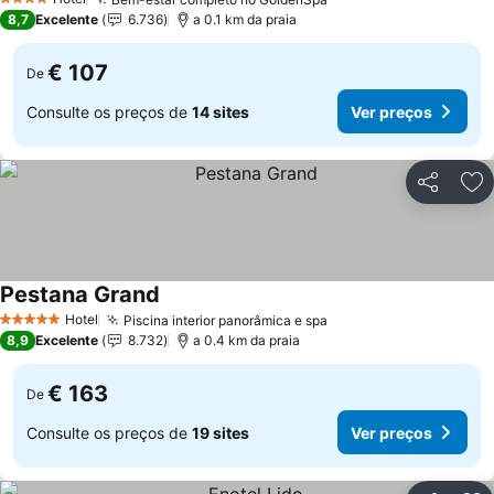
Ver preços
4 Estrelas
8,7
Excelente
6.736
a 0.1 km da praia
€ 107
De
Consulte os preços de
14 sites
Ver preços
Partilhar
Ad
Pestana Grand
Ver preços
Hotel
Piscina interior panorâmica e spa
Ver preços
5 Estrelas
8,9
Excelente
8.732
a 0.4 km da praia
€ 163
De
Consulte os preços de
19 sites
Ver preços