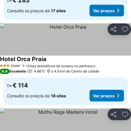
€ 283
De
Consulte os preços de
17 sites
Ver preços
Partilhar
Ad
Hotel Orca Praia
Ver preços
Hotel
Vistas dramáticas do oceano no penhasco
Ver preços
3 Estrelas
8,6
Excelente
4.667
a 4.6 km de Centro da cidade
€ 114
De
Consulte os preços de
18 sites
Ver preços
Partilhar
Ad