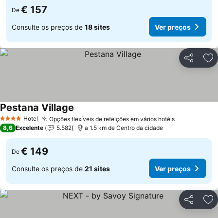
€ 157
De
Consulte os preços de
18 sites
Ver preços
Partilhar
Ad
Pestana Village
Ver preços
Hotel
Opções flexíveis de refeições em vários hotéis
Ver preços
4 Estrelas
8,6
Excelente
5.582
a 1.5 km de Centro da cidade
€ 149
De
Consulte os preços de
21 sites
Ver preços
Partilhar
Ad