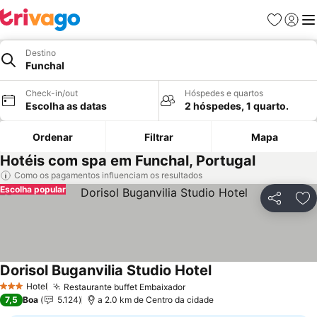
Favoritos
Iniciar
Me
Destino
Funchal
Check-in/out
Hóspedes e quartos
Escolha as datas
2 hóspedes, 1 quarto.
Ordenar
Filtrar
Mapa
Hotéis com spa em Funchal, Portugal
Como os pagamentos influenciam os resultados
Escolha popular
Partilhar
Ad
Dorisol Buganvilia Studio Hotel
Ver preços
Hotel
Restaurante buffet Embaixador
Ver preços
3 Estrelas
7,5
Boa
5.124
a 2.0 km de Centro da cidade