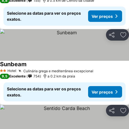
8,8
Excelente
155
a 0.5 km de Centro da cidade
Selecione as datas para ver os preços
Ver preços
exatos.
Partilhar
Ad
Sunbeam
Hotel
Culinária grega e mediterrânea excepcional
2 Estrelas
9,5
Excelente
754
a 0.2 km da praia
Selecione as datas para ver os preços
Ver preços
exatos.
Partilhar
Ad