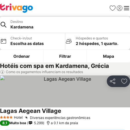
Favoritos
Iniciar
Me
Destino
Kardamena
Check-in/out
Hóspedes e quartos
Escolha as datas
2 hóspedes, 1 quarto.
Ordenar
Filtrar
Mapa
Hotéis com spa em Kardamena, Grécia
Como os pagamentos influenciam os resultados
Partilhar
Ad
Lagas Aegean Village
Hotel
Diversas experiências gastronômicas
4 Estrelas
8,1
Muito boa
5.299
a 0.1 km da praia