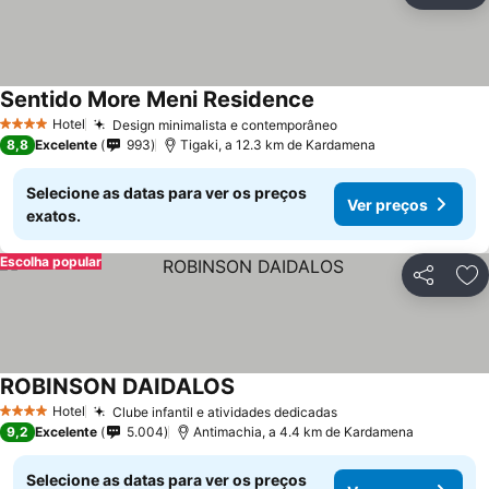
Sentido More Meni Residence
Hotel
Design minimalista e contemporâneo
4 Estrelas
8,8
Excelente
993
Tigaki, a 12.3 km de Kardamena
Selecione as datas para ver os preços
Ver preços
exatos.
Escolha popular
Partilhar
Ad
ROBINSON DAIDALOS
Hotel
Clube infantil e atividades dedicadas
4 Estrelas
9,2
Excelente
5.004
Antimachia, a 4.4 km de Kardamena
Selecione as datas para ver os preços