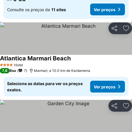
Consulte os preços de
11 sites
Ver preços
Partilhar
Ad
Atlantica Marmari Beach
Hotel
4 Estrelas
7,8
Boa
7
Marmari, a 10.0 km de Kardamena
Selecione as datas para ver os preços
Ver preços
exatos.
Partilhar
Ad