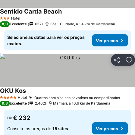
Sentido Carda Beach
Hotel
3 Estrelas
8,9
Excelente
637
Cós - Ciudade, a 1.4 km de Kardamena
Selecione as datas para ver os preços
Ver preços
exatos.
Partilhar
Ad
OKU Kos
Hotel
Quartos com piscinas privativas ou compartilhadas
5 Estrelas
9,3
Excelente
2.402
Marmari, a 10.6 km de Kardamena
€ 232
De
Consulte os preços de
15 sites
Ver preços