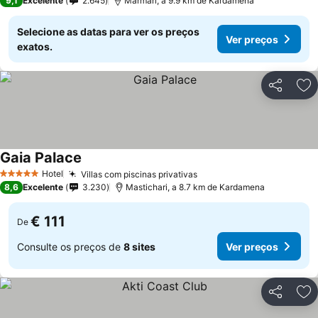
9,1
Excelente
2.645
Marmari, a 9.9 km de Kardamena
Selecione as datas para ver os preços
Ver preços
exatos.
Partilhar
Ad
Gaia Palace
Hotel
Villas com piscinas privativas
5 Estrelas
8,6
Excelente
3.230
Mastichari, a 8.7 km de Kardamena
€ 111
De
Consulte os preços de
8 sites
Ver preços
Partilhar
Ad