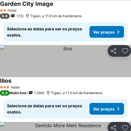
Garden City Image
Hotel
2 Estrelas
6,9
172
Tigaki, a 11.9 km de Kardamena
Selecione as datas para ver os preços
Ver preços
exatos.
Partilhar
Ad
Ilios
Hotel
3 Estrelas
8,0
Muito boa
1.294
Tigaki, a 11.5 km de Kardamena
Selecione as datas para ver os preços
Ver preços
exatos.
Partilhar
Ad