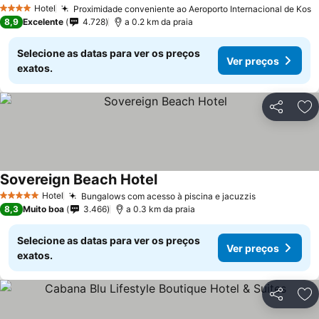
Hotel
Proximidade conveniente ao Aeroporto Internacional de Kos
4 Estrelas
8,9
Excelente
4.728
a 0.2 km da praia
Selecione as datas para ver os preços
Ver preços
exatos.
Partilhar
Ad
Sovereign Beach Hotel
Hotel
Bungalows com acesso à piscina e jacuzzis
5 Estrelas
8,3
Muito boa
3.466
a 0.3 km da praia
Selecione as datas para ver os preços
Ver preços
exatos.
Partilhar
Ad