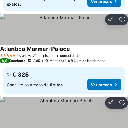
Ver preços
exatos.
Partilhar
Ad
Atlantica Marmari Palace
Hotel
Várias piscinas e comodidades
5 Estrelas
8,8
Excelente
2.851
Mastichari, a 8.6 km de Kardamena
€ 325
De
Consulte os preços de
6 sites
Ver preços
Partilhar
Ad