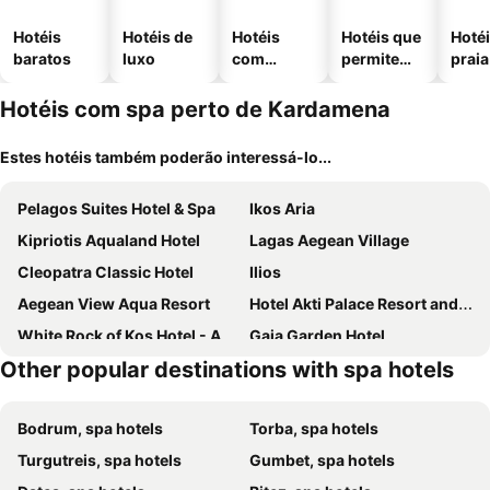
Hotéis
Hotéis de
Hotéis
Hotéis que
Hotéi
baratos
luxo
com
permitem
praia
piscinas
animais
Hotéis com spa perto de Kardamena
Estes hotéis também poderão interessá-lo...
Pelagos Suites Hotel & Spa
Ikos Aria
Kipriotis Aqualand Hotel
Lagas Aegean Village
Cleopatra Classic Hotel
Ilios
Aegean View Aqua Resort
Hotel Akti Palace Resort and Spa
White Rock of Kos Hotel - Adults only
Gaia Garden Hotel
Other popular destinations with spa hotels
Utopia Blu Hotel
White Olive Marine Aquapark
Sovereign Beach Hotel
OKU Kos
Bodrum, spa hotels
Torba, spa hotels
Costa Angela Seaside Resort
Blue Lagoon City Hotel
Turgutreis, spa hotels
Gumbet, spa hotels
Mosay Kos All Suite Hotel
Porto Bello Beach