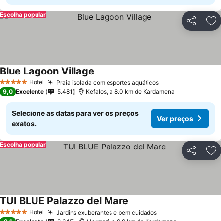
Escolha popular
Partilhar
Ad
Blue Lagoon Village
Hotel
Praia isolada com esportes aquáticos
5 Estrelas
9,0
Excelente
5.481
Kefalos, a 8.0 km de Kardamena
Selecione as datas para ver os preços
Ver preços
exatos.
Escolha popular
Partilhar
Ad
TUI BLUE Palazzo del Mare
Hotel
Jardins exuberantes e bem cuidados
5 Estrelas