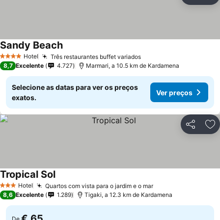
Ad
Sandy Beach
Hotel
Três restaurantes buffet variados
4 Estrelas
8,7
Excelente
4.727
Marmari, a 10.5 km de Kardamena
Selecione as datas para ver os preços
Ver preços
exatos.
Partilhar
Ad
Tropical Sol
Hotel
Quartos com vista para o jardim e o mar
3 Estrelas
8,6
Excelente
1.289
Tigaki, a 12.3 km de Kardamena
€ 65
De