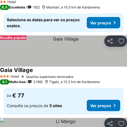
Hotel
2 Estrelas
8,5
Excelente
192
Marmari, a 10.5 km de Kardamena
Selecione as datas para ver os preços
Ver preços
exatos.
Escolha popular
Partilhar
Ad
Gaia Village
Hotel
Quartos superiores renovados
3 Estrelas
8,1
Muito boa
2.166
Tigaki, a 12.3 km de Kardamena
€ 77
De
Consulte os preços de
5 sites
Ver preços
Partilhar
Ad