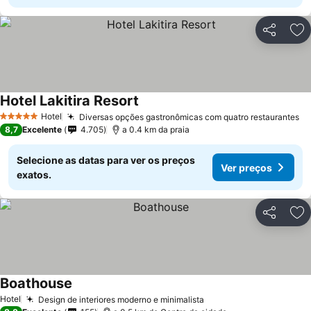
Partilhar
Ad
Hotel Lakitira Resort
Hotel
Diversas opções gastronômicas com quatro restaurantes
5 Estrelas
8,7
Excelente
4.705
a 0.4 km da praia
Selecione as datas para ver os preços
Ver preços
exatos.
Partilhar
Ad
Boathouse
Hotel
Design de interiores moderno e minimalista