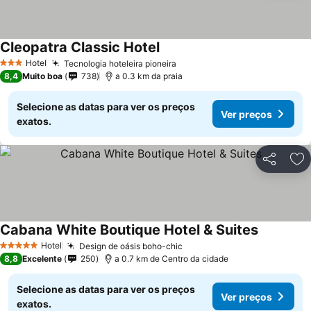
Cleopatra Classic Hotel
Hotel
Tecnologia hoteleira pioneira
3 Estrelas
8,4
Muito boa
738
a 0.3 km da praia
Selecione as datas para ver os preços
Ver preços
exatos.
Partilhar
Ad
Cabana White Boutique Hotel & Suites
Hotel
Design de oásis boho-chic
5 Estrelas
8,8
Excelente
250
a 0.7 km de Centro da cidade
Selecione as datas para ver os preços
Ver preços
exatos.