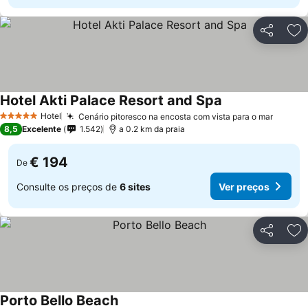
Partilhar
Ad
Hotel Akti Palace Resort and Spa
Hotel
Cenário pitoresco na encosta com vista para o mar
5 Estrelas
8,5
Excelente
1.542
a 0.2 km da praia
€ 194
De
Consulte os preços de
6 sites
Ver preços
Partilhar
Ad
Porto Bello Beach