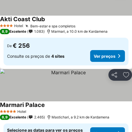
Akti Coast Club
Hotel
Bem-estar e spa completos
4 Estrelas
8,9
Excelente
1.083
Marmari, a 10.0 km de Kardamena
€ 256
De
Consulte os preços de
4 sites
Ver preços
Partilhar
Ad
Marmari Palace
Hotel
5 Estrelas
8,9
Excelente
2.465
Mastichari, a 9.2 km de Kardamena
Selecione as datas para ver os preços