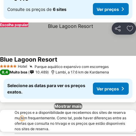
Consulte os preços de
6 sites
Ver preços
Escolha popular
Partilhar
Ad
Blue Lagoon Resort
Hotel
Parque aquático expansivo com escorregas
5 Estrelas
8,4
Muito boa
10.489
Lambi, a 17.6 km de Kardamena
Selecione as datas para ver os preços
Ver preços
exatos.
Mostrar mais
Os preços e a disponibilidade que recebemos dos sites de reserva
mudam frequentemente. Como tal, pode haver diferenças entre as
ofertas que consulta no trivago e os preços que estão disponíveis
nos sites de reserva.