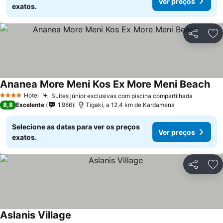
Ver preços
exatos.
Partilhar
Ad
Ananea More Meni Kos Ex More Meni Beach
Hotel
Suítes júnior exclusivas com piscina compartilhada
4 Estrelas
8,8
Excelente
1.986
Tigaki, a 12.4 km de Kardamena
Selecione as datas para ver os preços
Ver preços
exatos.
Partilhar
Ad
Aslanis Village