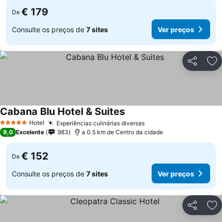
€ 179
De
Consulte os preços de
7 sites
Ver preços
Partilhar
Ad
Cabana Blu Hotel & Suites
Hotel
Experiências culinárias diversas
5 Estrelas
9,0
Excelente
983
a 0.5 km de Centro da cidade
€ 152
De
Consulte os preços de
7 sites
Ver preços
Partilhar
Ad