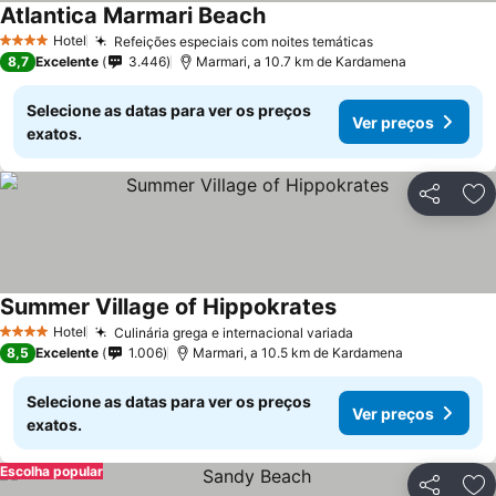
Atlantica Marmari Beach
Hotel
Refeições especiais com noites temáticas
4 Estrelas
8,7
Excelente
3.446
Marmari, a 10.7 km de Kardamena
Selecione as datas para ver os preços
Ver preços
exatos.
Partilhar
Ad
Summer Village of Hippokrates
Hotel
Culinária grega e internacional variada
4 Estrelas
8,5
Excelente
1.006
Marmari, a 10.5 km de Kardamena
Selecione as datas para ver os preços
Ver preços
exatos.
Escolha popular
Partilhar