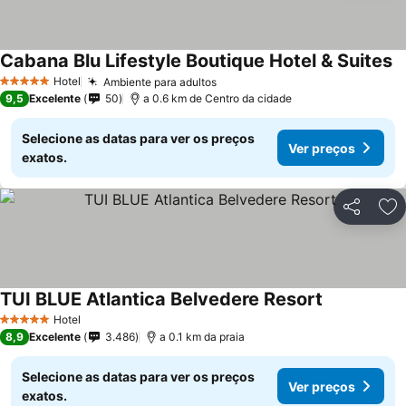
Cabana Blu Lifestyle Boutique Hotel & Suites
Hotel
Ambiente para adultos
5 Estrelas
9,5
Excelente
50
a 0.6 km de Centro da cidade
Selecione as datas para ver os preços
Ver preços
exatos.
Partilhar
Ad
TUI BLUE Atlantica Belvedere Resort
Hotel
5 Estrelas
8,9
Excelente
3.486
a 0.1 km da praia
Selecione as datas para ver os preços
Ver preços
exatos.