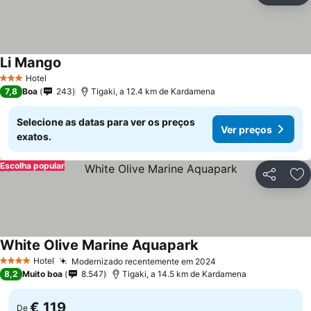
Li Mango
Hotel
3 Estrelas
7,8
Boa
243
Tigaki, a 12.4 km de Kardamena
Selecione as datas para ver os preços
Ver preços
exatos.
Escolha popular
Partilhar
Ad
White Olive Marine Aquapark
Hotel
Modernizado recentemente em 2024
4 Estrelas
8,2
Muito boa
8.547
Tigaki, a 14.5 km de Kardamena
€ 119
De