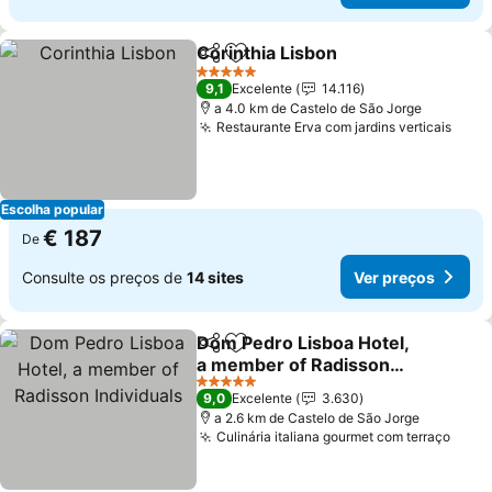
Corinthia Lisbon
Partilhar
Adicionar aos favoritos
5 Estrelas
9,1
Excelente
14.116
a 4.0 km de Castelo de São Jorge
Restaurante Erva com jardins verticais
Escolha popular
€ 187
De
Consulte os preços de
14 sites
Ver preços
Dom Pedro Lisboa Hotel,
Partilhar
Adicionar aos favoritos
a member of Radisson
Individuals
5 Estrelas
9,0
Excelente
3.630
a 2.6 km de Castelo de São Jorge
Culinária italiana gourmet com terraço