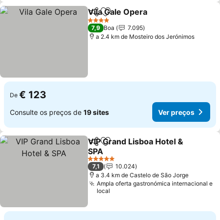
Vila Gale Opera
Partilhar
Adicionar aos favoritos
4 Estrelas
7,9
Boa
7.095
a 2.4 km de Mosteiro dos Jerónimos
€ 123
De
Consulte os preços de
19 sites
Ver preços
VIP Grand Lisboa Hotel &
Partilhar
Adicionar aos favoritos
SPA
5 Estrelas
7,1
10.024
a 3.4 km de Castelo de São Jorge
Ampla oferta gastronómica internacional e
local