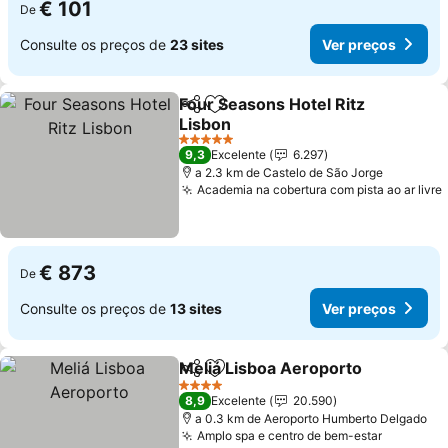
€ 101
De
Consulte os preços de
23 sites
Ver preços
Four Seasons Hotel Ritz
Partilhar
Adicionar aos favoritos
Lisbon
5 Estrelas
9,3
Excelente
6.297
a 2.3 km de Castelo de São Jorge
Academia na cobertura com pista ao ar livre
€ 873
De
Consulte os preços de
13 sites
Ver preços
Meliá Lisboa Aeroporto
Partilhar
Adicionar aos favoritos
4 Estrelas
8,9
Excelente
20.590
a 0.3 km de Aeroporto Humberto Delgado
Amplo spa e centro de bem-estar