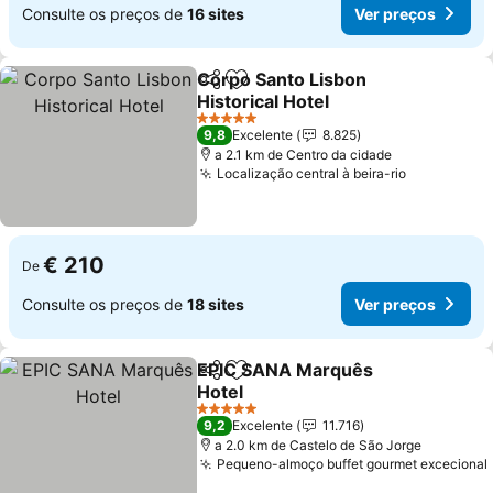
Consulte os preços de
16 sites
Ver preços
Corpo Santo Lisbon
Partilhar
Adicionar aos favoritos
Historical Hotel
5 Estrelas
9,8
Excelente
8.825
a 2.1 km de Centro da cidade
Localização central à beira-rio
€ 210
De
Consulte os preços de
18 sites
Ver preços
EPIC SANA Marquês
Partilhar
Adicionar aos favoritos
Hotel
5 Estrelas
9,2
Excelente
11.716
a 2.0 km de Castelo de São Jorge
Pequeno-almoço buffet gourmet excecional