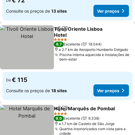
€ 72
De
Consulte os preços de
13 sites
Ver preços
Tivoli Oriente Lisboa
Partilhar
Adicionar aos favoritos
Hotel
4 Estrelas
8,7
Excelente
18.044
a 2.7 km de Aeroporto Humberto Delgado
Piscina interna aquecida e instalações de
bem-estar
€ 115
De
Consulte os preços de
18 sites
Ver preços
Hotel Marquês de Pombal
Partilhar
Adicionar aos favoritos
4 Estrelas
9,0
Excelente
9.338
a 1.7 km de Castelo de São Jorge
Quartos insonorizados com vista para a
cidade