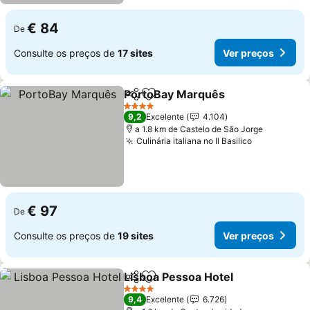
€ 84
De
Consulte os preços de
17 sites
Ver preços
PortoBay Marquês
Partilhar
Adicionar aos favoritos
4 Estrelas
9,2
Excelente
4.104
a 1.8 km de Castelo de São Jorge
Culinária italiana no Il Basilico
€ 97
De
Consulte os preços de
19 sites
Ver preços
Lisboa Pessoa Hotel
Partilhar
Adicionar aos favoritos
4 Estrelas
9,4
Excelente
6.726