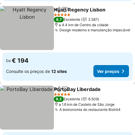
Hyatt Regency Lisbon
Partilhar
Adicionar aos favoritos
5 Estrelas
8,7
Excelente
2.587
a 4.4 km de Centro da cidade
Design moderno e manutenção impecável
€ 194
De
Consulte os preços de
12 sites
Ver preços
PortoBay Liberdade
Partilhar
Adicionar aos favoritos
5 Estrelas
9,2
Excelente
6.509
a 1.6 km de Castelo de São Jorge
A bistronomia do restaurante Bistrô4