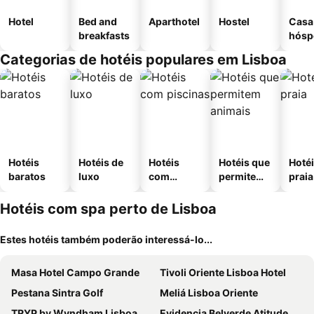
Hotel
Bed and
Aparthotel
Hostel
Casa
breakfasts
hósp
Categorias de hotéis populares em Lisboa
Hotéis
Hotéis de
Hotéis
Hotéis que
Hotéi
baratos
luxo
com
permitem
praia
piscinas
animais
Hotéis com spa perto de Lisboa
Estes hotéis também poderão interessá-lo...
Masa Hotel Campo Grande
Tivoli Oriente Lisboa Hotel
Pestana Sintra Golf
Meliá Lisboa Oriente
TRYP by Wyndham Lisboa Caparica Mar
Evidencia Belverde Atitude Hotel