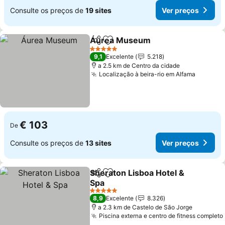
Consulte os preços de
19 sites
Ver preços
Áurea Museum
Partilhar
Adicionar aos favoritos
5 Estrelas
9,1
Excelente
5.218
a 2.5 km de Centro da cidade
Localização à beira-rio em Alfama
€ 103
De
Consulte os preços de
13 sites
Ver preços
Sheraton Lisboa Hotel &
Partilhar
Adicionar aos favoritos
Spa
5 Estrelas
8,9
Excelente
8.326
a 2.3 km de Castelo de São Jorge
Piscina externa e centro de fitness completo