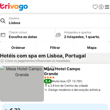
Favoritos
Iniciar
Me
Destino
Lisboa
Check-in/out
Hóspedes e quartos
Escolha as datas
2 hóspedes, 1 quarto.
Ordenar
Filtrar
Mapa
Hotéis com spa em Lisboa, Portugal
Como os pagamentos influenciam os resultados
Masa Hotel Campo
Partilhar
Adicionar aos favoritos
Grande
4 Estrelas
8,4
Muito boa
13.781
a 2.8 km de Centro da cidade
Design moderno e decoração artística