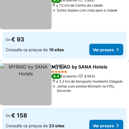
9,3
Excelente
2.892
a 1.0 km de Centro da cidade
Suítes duplex com vista para a cidade
€ 93
De
Consulte os preços de
16 sites
Ver preços
MYRIAD by SANA Hotels
Partilhar
Adicionar aos favoritos
5 Estrelas
9,4
Excelente
8.943
a 3.2 km de Aeroporto Humberto Delgado
Jantar com estrela Michelin no Fifty
Seconds
€ 158
De
Consulte os preços de
23 sites
Ver preços