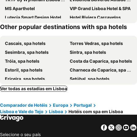
MS Aparthotel
VIP Grand Lisboa Hotel & SPA
Lutecia Smart Design Hotel
Hotel Riviera Carcavelos
Other popular destinations with spa hotels
MYRIAD by SANA Hotels
Vila Gale Opera
Aroeira Lisbon Hotel - Sea & Golf
Meliá Lisboa Aeroporto
Cascais, spa hotels
Torres Vedras, spa hotels
Hotel Marquês de Pombal
SANA Malhoa Hotel
Sesimbra, spa hotels
Sintra, spa hotels
Hotel Real Palacio
EPIC SANA Lisboa Hotel
Tróia, spa hotels
Costa da Caparica, spa hotels
NEYA Lisboa Hotel
Pestana Palace Lisboa
Estoril, spa hotels
Charneca de Caparica, spa hotels
Jupiter Lisboa Hotel
EVOLUTION Lisboa Hotel
Ericeira, spa hotels
Setúbal, spa hotels
Palácio do Governador - Lisbon Hotel & Spa
Vila Gale Collection Palacio dos Arcos
Linda-a-Velha, spa hotels
Alcochete, spa hotels
Corinthia Lisbon
Altis Grand Hotel
Ver todas as estadias em Lisboa
Carcavelos, spa hotels
Paço de Arcos, spa hotels
Inspira Liberdade Boutique Hotel
Dom Pedro Lisboa Hotel, a member of Radisson Individuals
Comparador de Hotéis
Europa
Portugal
Mafra, spa hotels
Comporta, spa hotels
EPIC SANA Marquês Hotel
Villa Paraiso Da Caparica
Lisboa e Vale do Tejo
Lisboa
Hotéis com spa em Lisboa
Turcifal, spa hotels
Salvaterra de Magos, spa hotels
Altis Belém Hotel & Spa
SANA Reno Hotel
Sobral de Monte Agraço, spa hotels
Palmela, spa hotels
Iberostar Lisboa
Luster Hotel
Facebook
Twitter
Insta
Yo
Almada, spa hotels
Azambuja, spa hotels
Lux Lisboa Park
Áurea Museum
Selecione o seu país