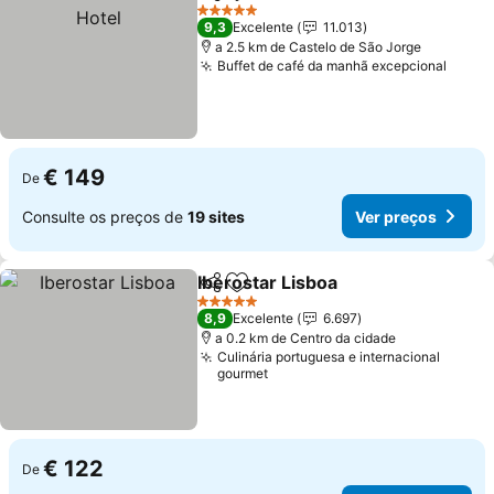
Partilhar
Adicionar aos favoritos
5 Estrelas
9,3
Excelente
11.013
a 2.5 km de Castelo de São Jorge
Buffet de café da manhã excepcional
€ 149
De
Consulte os preços de
19 sites
Ver preços
Iberostar Lisboa
Partilhar
Adicionar aos favoritos
5 Estrelas
8,9
Excelente
6.697
a 0.2 km de Centro da cidade
Culinária portuguesa e internacional
gourmet
€ 122
De