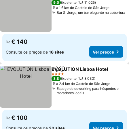
5 Estrelas
9,0
Excelente
11.025
a 1.6 km de Castelo de São Jorge
Bar S. Jorge, um bar elegante na cobertura
€ 140
De
Consulte os preços de
18 sites
Ver preços
EVOLUTION Lisboa Hotel
Partilhar
Adicionar aos favoritos
4 Estrelas
8,8
Excelente
8.033
a 2.4 km de Castelo de São Jorge
Espaço de coworking para hóspedes e
moradores locais
€ 100
De
Consulte os preços de
20 sites
Ver preços