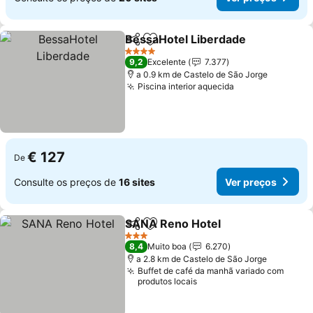
BessaHotel Liberdade
Partilhar
Adicionar aos favoritos
4 Estrelas
9,2
Excelente
7.377
a 0.9 km de Castelo de São Jorge
Piscina interior aquecida
€ 127
De
Consulte os preços de
16 sites
Ver preços
SANA Reno Hotel
Partilhar
Adicionar aos favoritos
3 Estrelas
8,4
Muito boa
6.270
a 2.8 km de Castelo de São Jorge
Buffet de café da manhã variado com
produtos locais