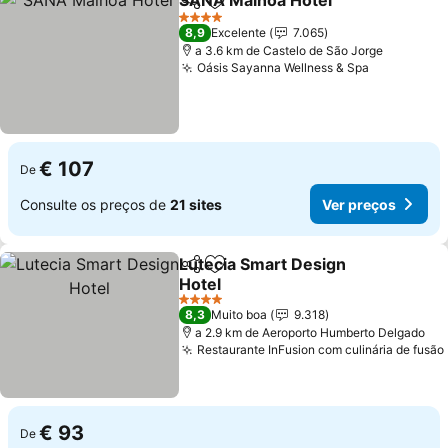
SANA Malhoa Hotel
Partilhar
Adicionar aos favoritos
4 Estrelas
8,9
Excelente
7.065
a 3.6 km de Castelo de São Jorge
Oásis Sayanna Wellness & Spa
€ 107
De
Consulte os preços de
21 sites
Ver preços
Lutecia Smart Design
Partilhar
Adicionar aos favoritos
Hotel
4 Estrelas
8,3
Muito boa
9.318
a 2.9 km de Aeroporto Humberto Delgado
Restaurante InFusion com culinária de fusão
€ 93
De