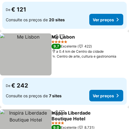
€ 121
De
Consulte os preços de
20 sites
Ver preços
Me Lisbon
Partilhar
Adicionar aos favoritos
5 Estrelas
9,7
Excelente
422
a 0.4 km de Centro da cidade
Centro de arte, cultura e gastronomia
€ 242
De
Consulte os preços de
7 sites
Ver preços
Inspira Liberdade
Partilhar
Adicionar aos favoritos
Boutique Hotel
4 Estrelas
9,0
Excelente
8.731