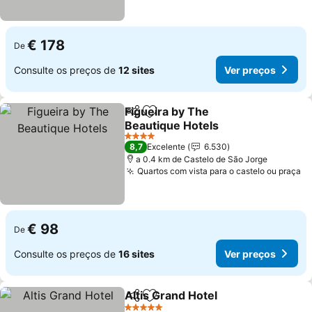
€ 178
De
Consulte os preços de
12 sites
Ver preços
Figueira by The
Partilhar
Adicionar aos favoritos
Beautique Hotels
4 Estrelas
8,7
Excelente
6.530
a 0.4 km de Castelo de São Jorge
Quartos com vista para o castelo ou praça
€ 98
De
Consulte os preços de
16 sites
Ver preços
Altis Grand Hotel
Partilhar
Adicionar aos favoritos