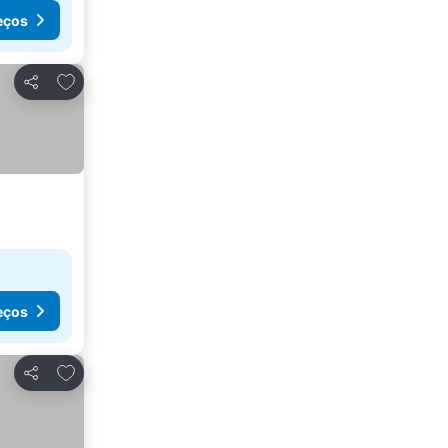
eços
Adicionar aos favoritos
Partilhar
eços
Adicionar aos favoritos
Partilhar