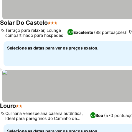
Solar Do Castelo
3 Estrelas
Terraço para relaxar, Lounge
Excelente
(88 pontuações)
9,3
compartilhado para hóspedes
Selecione as datas para ver os preços exatos.
Louro
2 Estrelas
Culinária venezuelana caseira autêntica,
Boa
(570 pontuaç
7,7
Ideal para peregrinos do Caminho de
Santiago
Selecione as datas para ver os preços exatos.