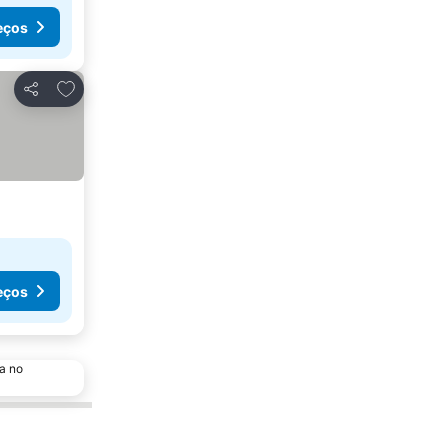
eços
Adicionar aos favoritos
Partilhar
eços
a no