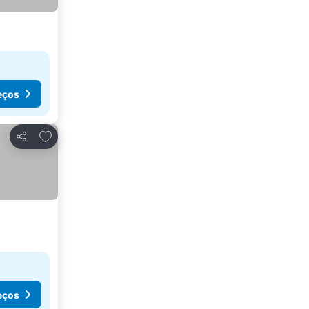
eços
Adicionar aos favoritos
Partilhar
eços