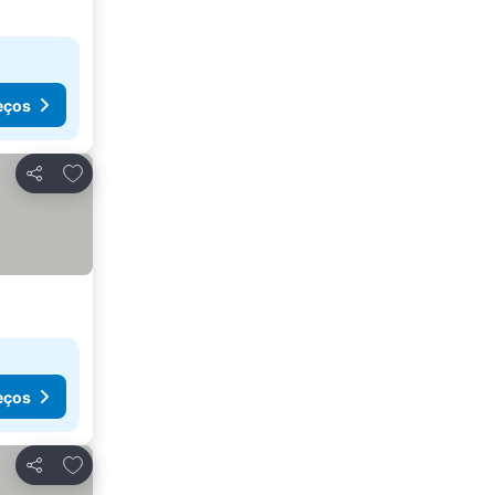
eços
Adicionar aos favoritos
Partilhar
eços
Adicionar aos favoritos
Partilhar