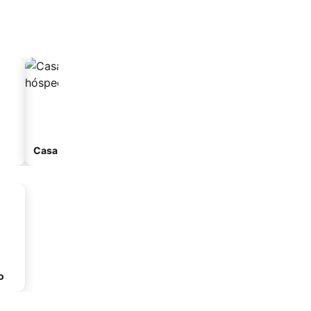
Casa de hóspedes
Aparthotel
o