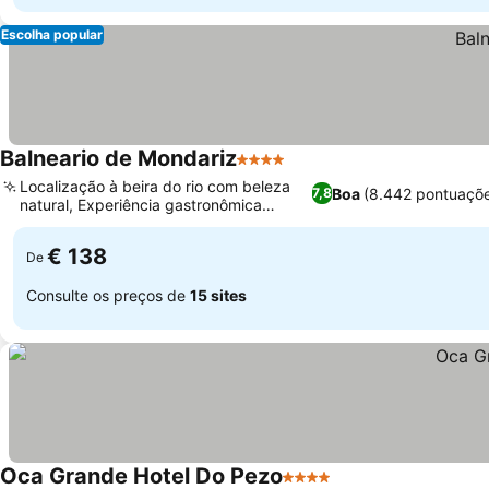
Escolha popular
Balneario de Mondariz
4 Estrelas
Localização à beira do rio com beleza
Boa
(8.442 pontuaçõ
7,8
natural, Experiência gastronômica
galega
€ 138
De
Consulte os preços de
15 sites
Oca Grande Hotel Do Pezo
4 Estrelas