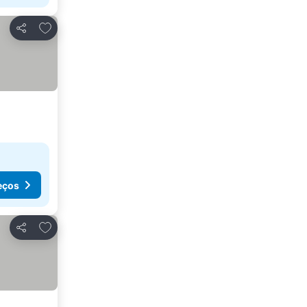
Adicionar aos favoritos
Partilhar
eços
Adicionar aos favoritos
Partilhar