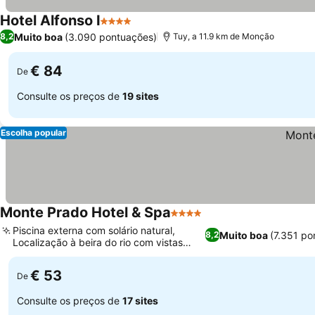
Hotel Alfonso I
4 Estrelas
Muito boa
(3.090 pontuações)
8,2
Tuy, a 11.9 km de Monção
€ 84
De
Consulte os preços de
19 sites
Escolha popular
Monte Prado Hotel & Spa
4 Estrelas
Piscina externa com solário natural,
Muito boa
(7.351 po
8,2
Localização à beira do rio com vistas
para a montanha
€ 53
De
Consulte os preços de
17 sites