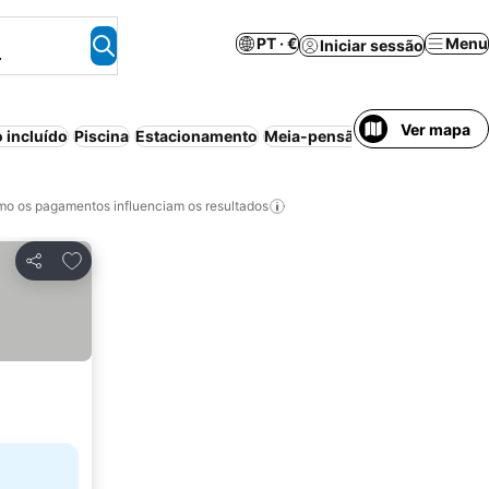
PT · €
Menu
Iniciar sessão
.
Ver mapa
 incluído
Piscina
Estacionamento
Meia-pensão
Aparthotel
Can
o os pagamentos influenciam os resultados
Adicionar aos favoritos
Partilhar