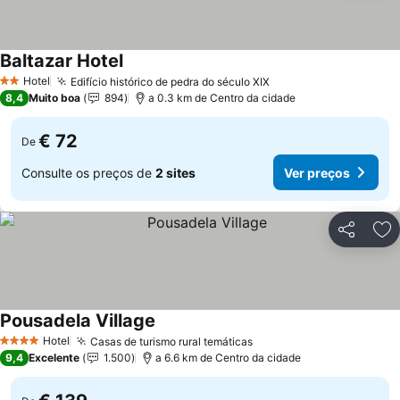
Baltazar Hotel
Ver preços
Hotel
Edifício histórico de pedra do século XIX
Ver preços
2 Estrelas
8,4
Muito boa
894
a 0.3 km de Centro da cidade
€ 72
De
Consulte os preços de
2 sites
Ver preços
Partilhar
Ad
Pousadela Village
Ver preços
Hotel
Casas de turismo rural temáticas
Ver preços
4 Estrelas
9,4
Excelente
1.500
a 6.6 km de Centro da cidade