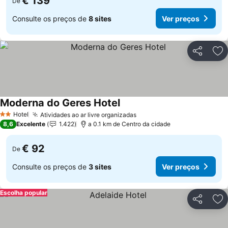
€ 139
De
Consulte os preços de
8 sites
Ver preços
Partilhar
Ad
Moderna do Geres Hotel
Ver preços
Hotel
Atividades ao ar livre organizadas
Ver preços
2 Estrelas
8,6
Excelente
1.422
a 0.1 km de Centro da cidade
€ 92
De
Consulte os preços de
3 sites
Ver preços
Escolha popular
Partilhar
Ad