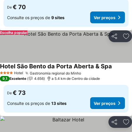
€ 70
De
Consulte os preços de
9 sites
Ver preços
Escolha popular
Partilhar
Ad
Hotel São Bento da Porta Aberta & Spa
Ver preç
Hotel
Gastronomia regional do Minho
Ver preços
4 Estrelas
9,1
Excelente
4.656
a 5.4 km de Centro da cidade
€ 73
De
Consulte os preços de
13 sites
Ver preços
Partilhar
Ad