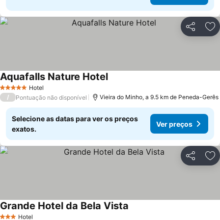
Partilhar
Ad
Aquafalls Nature Hotel
Ver preços
Hotel
5 Estrelas
/
Vieira do Minho, a 9.5 km de Peneda-Gerês
Pontuação não disponível
Selecione as datas para ver os preços
Ver preços
exatos.
Partilhar
Ad
Grande Hotel da Bela Vista
Ver preços
Hotel