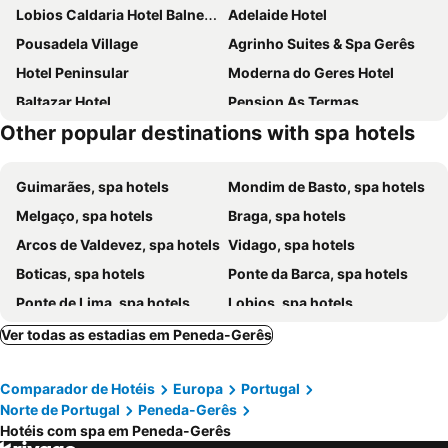
Lobios Caldaria Hotel Balneario
Adelaide Hotel
Pousadela Village
Agrinho Suites & Spa Gerês
Hotel Peninsular
Moderna do Geres Hotel
Baltazar Hotel
Pension As Termas
Other popular destinations with spa hotels
Aquafalls Nature Hotel
Grande Hotel da Bela Vista
Guimarães, spa hotels
Mondim de Basto, spa hotels
Melgaço, spa hotels
Braga, spa hotels
Arcos de Valdevez, spa hotels
Vidago, spa hotels
Boticas, spa hotels
Ponte da Barca, spa hotels
Ponte de Lima, spa hotels
Lobios, spa hotels
Ribeira de Pena, spa hotels
Monção, spa hotels
Ver todas as estadias em Peneda-Gerês
Terras de Bouro, spa hotels
Gerês-Caniçada, spa hotels
Comparador de Hotéis
Europa
Portugal
Vila Verde, spa hotels
Vieira do Minho, spa hotels
Norte de Portugal
Peneda-Gerês
Caldelas, spa hotels
Celorico de Basto, spa hotels
Hotéis com spa em Peneda-Gerês
Barcelos, spa hotels
Santo Tirso, spa hotels