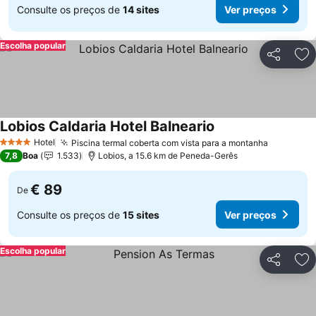
Consulte os preços de
14 sites
Ver preços
Escolha popular
Partilhar
Ad
Lobios Caldaria Hotel Balneario
Ver preços
Hotel
Piscina termal coberta com vista para a montanha
Ver preç
4 Estrelas
7,8
Boa
1.533
Lobios, a 15.6 km de Peneda-Gerês
€ 89
De
Consulte os preços de
15 sites
Ver preços
Escolha popular
Partilhar
Ad