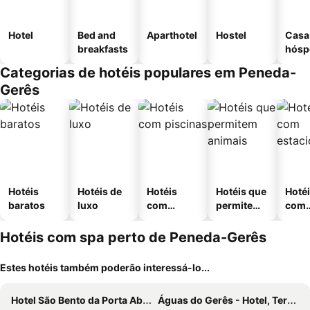
Hotel
Bed and
Aparthotel
Hostel
Casa
breakfasts
hósp
Categorias de hotéis populares em Peneda-
Gerês
Hotéis
Hotéis de
Hotéis
Hotéis que
Hoté
baratos
luxo
com
permitem
com
piscinas
animais
esta
ment
Hotéis com spa perto de Peneda-Gerês
Estes hotéis também poderão interessá-lo...
Hotel São Bento da Porta Aberta & Spa
Águas do Gerês - Hotel, Termas & Spa