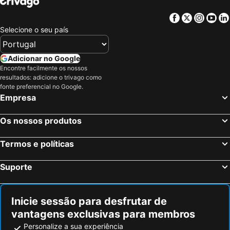
Vila Nova de Famalicão, spa hotels
Paredes de Coura, spa hotels
Facebook
Twitter
Insta
Yo
Selecione o seu país
Fafe, spa hotels
Baltar, spa hotels
Amares, spa hotels
Póvoa de Lanhoso, spa hotels
Adicionar no Google
Vizela, spa hotels
Frades-Póvoa de Lanhoso, spa hotels
Encontre facilmente os nossos
Alvaraes, spa hotels
Arbo, spa hotels
resultados: adicione o trivago como
fonte preferencial no Google.
Felgueiras, spa hotels
Montalegre, spa hotels
Empresa
Cabeceiras de Basto, spa hotels
Provesende, spa hotels
Os nossos produtos
Termos e políticas
Suporte
Inicie sessão para desfrutar de
vantagens exclusivas para membros
Personalize a sua experiência