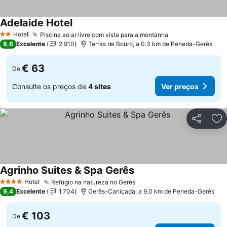
Adelaide Hotel
Ver preços
Hotel
Piscina ao ar livre com vista para a montanha
Ver preços
2 Estrelas
8,6
Excelente
2.910
Terras de Bouro, a 0.3 km de Peneda-Gerês
€ 63
De
Consulte os preços de
4 sites
Ver preços
Partilhar
Ad
Agrinho Suites & Spa Gerês
Ver preços
Hotel
Refúgio na natureza no Gerês
Ver preços
4 Estrelas
9,4
Excelente
1.704
Gerês-Caniçada, a 9.0 km de Peneda-Gerês
€ 103
De