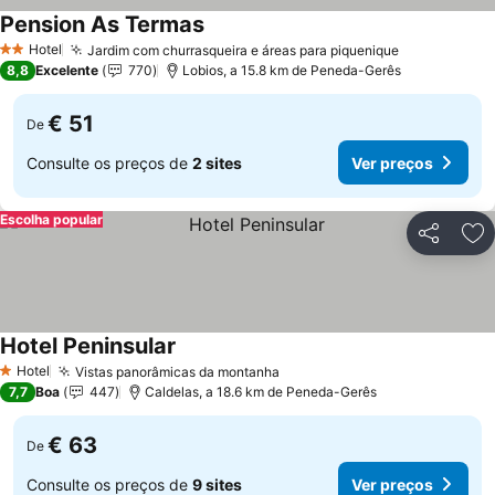
Pension As Termas
Ver preços
Hotel
Jardim com churrasqueira e áreas para piquenique
Ver preços
2 Estrelas
8,8
Excelente
770
Lobios, a 15.8 km de Peneda-Gerês
€ 51
De
Consulte os preços de
2 sites
Ver preços
Escolha popular
Partilhar
Ad
Hotel Peninsular
Ver preços
Hotel
Vistas panorâmicas da montanha
Ver preços
1 Estrelas
7,7
Boa
447
Caldelas, a 18.6 km de Peneda-Gerês
€ 63
De
Consulte os preços de
9 sites
Ver preços