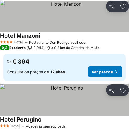
Partilhar
Ad
Hotel Manzoni
Ver preços
Hotel
Restaurante Don Rodrigo acolhedor
Ver preços
4 Estrelas
9,3
Excelente
3.044
a 0.8 km de Catedral de Milão
€ 394
De
Consulte os preços de
12 sites
Ver preços
Partilhar
Ad
Hotel Perugino
Ver preços
Hotel
Academia bem equipada
Ver preços
3 Estrelas