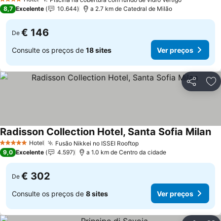
Ver preço
4 Estrelas
8,7
Excelente
10.644
a 2.7 km de Catedral de Milão
€ 146
De
Consulte os preços de
18 sites
Ver preços
Partilhar
Ad
Radisson Collection Hotel, Santa Sofia Milan
Ve
Hotel
Fusão Nikkei no ISSEI Rooftop
Ver preços
5 Estrelas
9,0
Excelente
4.597
a 1.0 km de Centro da cidade
€ 302
De
Consulte os preços de
8 sites
Ver preços