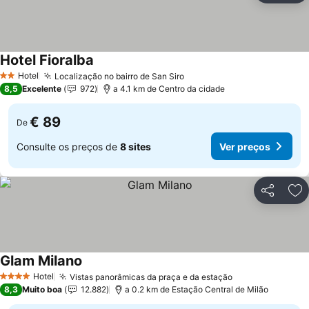
Hotel Fioralba
Ver preços
Hotel
Localização no bairro de San Siro
Ver preços
2 Estrelas
8,5
Excelente
972
a 4.1 km de Centro da cidade
€ 89
De
Consulte os preços de
8 sites
Ver preços
Partilhar
Ad
Glam Milano
Ver preços
Hotel
Vistas panorâmicas da praça e da estação
Ver preços
4 Estrelas
8,3
Muito boa
12.882
a 0.2 km de Estação Central de Milão