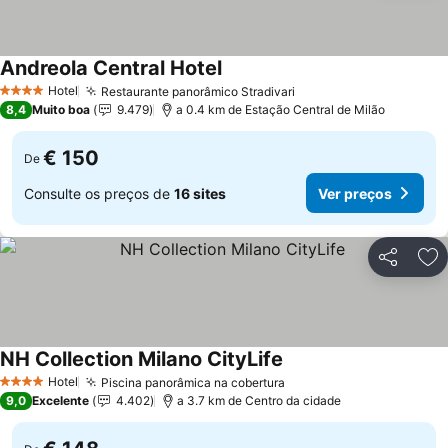
Andreola Central Hotel
Ver preços
Hotel
Restaurante panorâmico Stradivari
Ver preços
4 Estrelas
8,4
Muito boa
9.479
a 0.4 km de Estação Central de Milão
€ 150
De
Consulte os preços de
16 sites
Ver preços
Partilhar
Ad
NH Collection Milano CityLife
Ver preços
Hotel
Piscina panorâmica na cobertura
Ver preços
4 Estrelas
9,0
Excelente
4.402
a 3.7 km de Centro da cidade