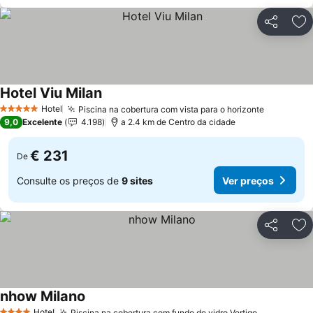
Partilhar
Ad
Hotel Viu Milan
Ver preços
Hotel
Piscina na cobertura com vista para o horizonte
Ver preç
5 Estrelas
9,0
Excelente
4.198
a 2.4 km de Centro da cidade
€ 231
De
Consulte os preços de
9 sites
Ver preços
Partilhar
Ad
nhow Milano
Ver preços
Hotel
Piscina na cobertura com fundo de vidro Vertigo