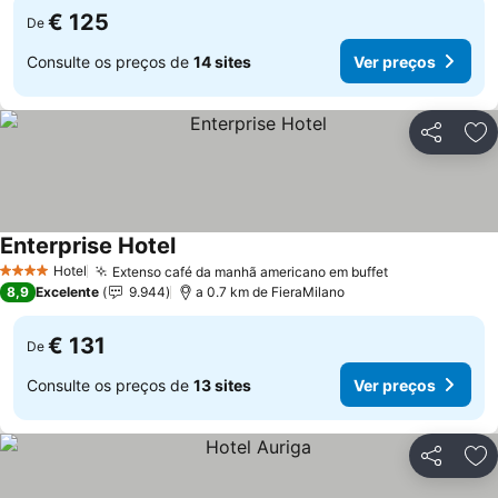
€ 125
De
Consulte os preços de
14 sites
Ver preços
Partilhar
Ad
Enterprise Hotel
Ver preços
Hotel
Extenso café da manhã americano em buffet
Ver preços
4 Estrelas
8,9
Excelente
9.944
a 0.7 km de FieraMilano
€ 131
De
Consulte os preços de
13 sites
Ver preços
Partilhar
Ad