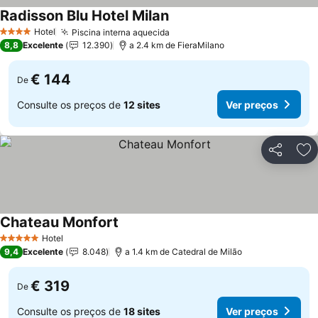
Radisson Blu Hotel Milan
Ver preços
Hotel
Piscina interna aquecida
Ver preços
4 Estrelas
8,8
Excelente
12.390
a 2.4 km de FieraMilano
€ 144
De
Consulte os preços de
12 sites
Ver preços
Partilhar
Ad
Chateau Monfort
Ver preços
Hotel
5 Estrelas
9,4
Excelente
8.048
a 1.4 km de Catedral de Milão
€ 319
De
Consulte os preços de
18 sites
Ver preços