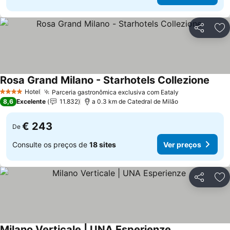
Partilhar
Ad
Rosa Grand Milano - Starhotels Collezione
Ver p
Hotel
Parceria gastronômica exclusiva com Eataly
Ver preços
4 Estrelas
8,6
Excelente
11.832
a 0.3 km de Catedral de Milão
€ 243
De
Consulte os preços de
18 sites
Ver preços
Partilhar
Ad
Milano Verticale | UNA Esperienze