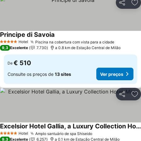
Partilhar
Ad
Principe di Savoia
Ver preços
Hotel
Piscina na cobertura com vista para a cidade
Ver preços
5 Estrelas
9,3
Excelente
7.730
a 0.8 km de Estação Central de Milão
€ 510
De
Consulte os preços de
13 sites
Ver preços
Partilhar
Ad
Excelsior Hotel Gallia, a Luxury Collection Hotel, Milan
Ver preços
Hotel
Amplo santuário de spa Shiseido
Ver preços
5 Estrelas
9,3
Excelente
6.257
a 0.1 km de Estação Central de Milão