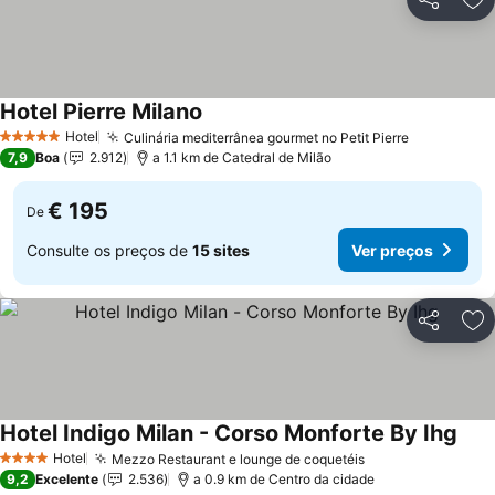
Partilhar
Ad
Hotel Pierre Milano
Ver preços
Hotel
Culinária mediterrânea gourmet no Petit Pierre
Ver preço
5 Estrelas
7,9
Boa
2.912
a 1.1 km de Catedral de Milão
€ 195
De
Consulte os preços de
15 sites
Ver preços
Partilhar
Ad
Hotel Indigo Milan - Corso Monforte By Ihg
Ver 
Hotel
Mezzo Restaurant e lounge de coquetéis
Ver preços
4 Estrelas
9,2
Excelente
2.536
a 0.9 km de Centro da cidade