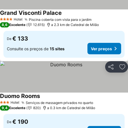
Grand Visconti Palace
Ver preços
Hotel
Piscina coberta com vista para o jardim
Ver preços
4 Estrelas
8,6
Excelente
12.615
a 2.3 km de Catedral de Milão
€ 133
De
Consulte os preços de
15 sites
Ver preços
Partilhar
Ad
Duomo Rooms
Ver preços
Hotel
Serviços de massagem privados no quarto
Ver preços
3 Estrelas
9,4
Excelente
820
a 0.3 km de Catedral de Milão
€ 190
De