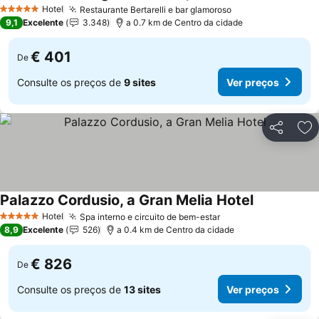
Ver preços
Hotel
Restaurante Bertarelli e bar glamoroso
Ver preços
5 Estrelas
9,1
Excelente
3.348
a 0.7 km de Centro da cidade
€ 401
De
Consulte os preços de
9 sites
Ver preços
Partilhar
Ad
Palazzo Cordusio, a Gran Melia Hotel
Ver preços
Hotel
Spa interno e circuito de bem-estar
Ver preços
5 Estrelas
8,9
Excelente
526
a 0.4 km de Centro da cidade
€ 826
De
Consulte os preços de
13 sites
Ver preços