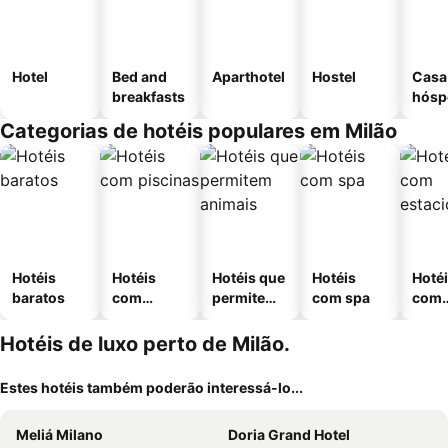
Hotel
Bed and
Aparthotel
Hostel
Casa
breakfasts
hósp
Categorias de hotéis populares em Milão
Hotéis
Hotéis
Hotéis que
Hotéis
Hoté
baratos
com
permitem
com spa
com
piscinas
animais
esta
ment
Hotéis de luxo perto de Milão.
Estes hotéis também poderão interessá-lo...
Meliá Milano
Doria Grand Hotel