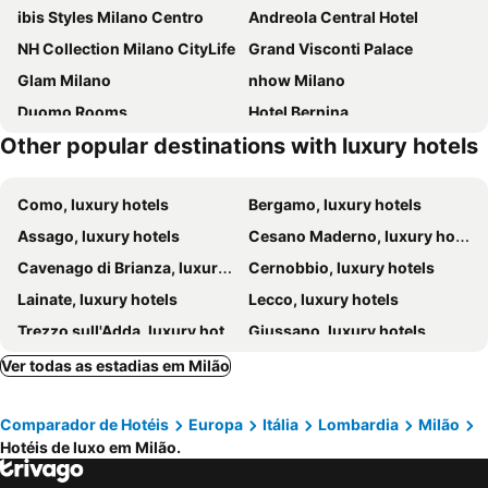
ibis Styles Milano Centro
Andreola Central Hotel
NH Collection Milano CityLife
Grand Visconti Palace
Glam Milano
nhow Milano
Duomo Rooms
Hotel Bernina
Other popular destinations with luxury hotels
Tivoli President Milano Hotel
Royal Garden Hotel
Hotel Auriga
Boutique Hotel Calais Milano
Como, luxury hotels
Bergamo, luxury hotels
Starhotels Anderson
Best Western Hotel Major
Assago, luxury hotels
Cesano Maderno, luxury hotels
Enterprise Hotel
Hotel Ares Milano
Cavenago di Brianza, luxury hotels
Cernobbio, luxury hotels
Radisson Blu Hotel Milan
Hotel Metrò
Lainate, luxury hotels
Lecco, luxury hotels
Rosa Grand Milano - Starhotels Collezione
Hotel Fioralba
Trezzo sull'Adda, luxury hotels
Giussano, luxury hotels
Casa Brera, a Luxury Collection Hotel, Milan
ME Milan Il Duca
Brunate, luxury hotels
Blevio, luxury hotels
Room Mate Collection Giulia, Milan
Oasi Village Hotel & Resort
Ver todas as estadias em Milão
Sesto San Giovanni, luxury hotels
Ornago, luxury hotels
Hotel Viu Milan
Hotel H21
Comparador de Hotéis
Europa
Itália
Lombardia
Milão
Parabiago, luxury hotels
Vigevano, luxury hotels
Hotel Pierre Milano
Easylife - Suite in Porta Venezia
Hotéis de luxo em Milão.
San Vittore Olona, luxury hotels
Binasco, luxury hotels
Hotel Silver
Excelsior Hotel Gallia, a Luxury Collection Hotel, Milan