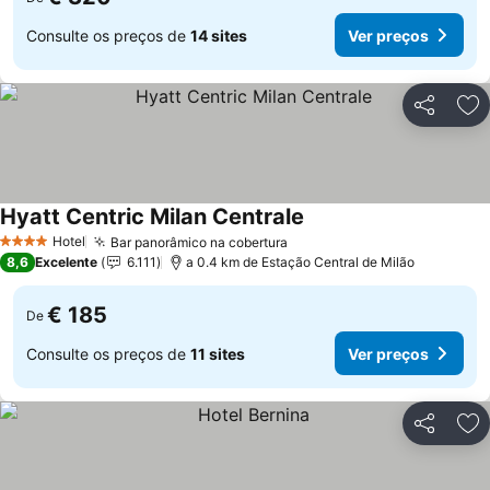
Consulte os preços de
14 sites
Ver preços
Partilhar
Ad
Hyatt Centric Milan Centrale
Ver preços
Hotel
Bar panorâmico na cobertura
Ver preços
4 Estrelas
8,6
Excelente
6.111
a 0.4 km de Estação Central de Milão
€ 185
De
Consulte os preços de
11 sites
Ver preços
Partilhar
Ad