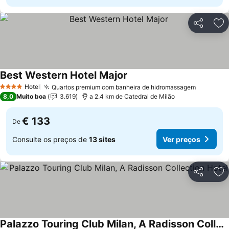
Partilhar
Ad
Best Western Hotel Major
Ver preços
Hotel
Quartos premium com banheira de hidromassagem
Ver preç
4 Estrelas
8,0
Muito boa
3.619
a 2.4 km de Catedral de Milão
€ 133
De
Consulte os preços de
13 sites
Ver preços
Partilhar
Ad
Palazzo Touring Club Milan, A Radisson Collection Hotel