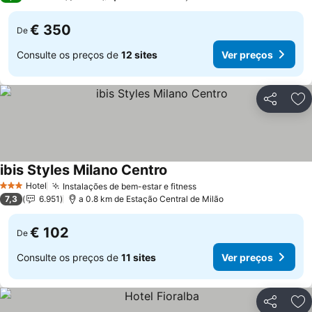
€ 350
De
Consulte os preços de
12 sites
Ver preços
Partilhar
Ad
ibis Styles Milano Centro
Ver preços
Hotel
Instalações de bem-estar e fitness
Ver preços
3 Estrelas
7,3
6.951
a 0.8 km de Estação Central de Milão
€ 102
De
Consulte os preços de
11 sites
Ver preços
Partilhar
Ad