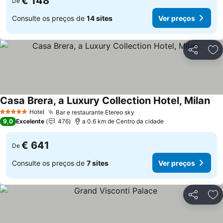
€ 148
De
Consulte os preços de
14 sites
Ver preços
Partilhar
Ad
Casa Brera, a Luxury Collection Hotel, Milan
Ver
Hotel
Bar e restaurante Etereo sky
Ver preços
5 Estrelas
9,0
Excelente
476
a 0.6 km de Centro da cidade
€ 641
De
Consulte os preços de
7 sites
Ver preços
Partilhar
Ad