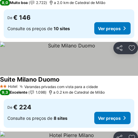
8,0
Muito boa
2.722
a 2.0 km de Catedral de Milão
€ 146
De
Consulte os preços de
10 sites
Ver preços
Partilhar
Ad
Suite Milano Duomo
Ver preços
Hotel
Varandas privadas com vista para a cidade
Ver preços
2 Estrelas
9,3
Excelente
1.098
a 0.2 km de Catedral de Milão
€ 224
De
Consulte os preços de
8 sites
Ver preços