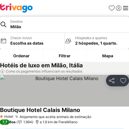
Favoritos
Iniciar
Me
Destino
Milão
Check-in/out
Hóspedes e quartos
Escolha as datas
2 hóspedes, 1 quarto.
Ordenar
Filtrar
Mapa
Hotéis de luxo em Milão, Itália
Como os pagamentos influenciam os resultados
Partilhar
Ad
Boutique Hotel Calais Milano
Ver preços
Hotel
Alojamento que aceita animais de estimação
Ver preços
1 Estrelas
7,7
Boa
1.994
a 1.9 km de FieraMilano