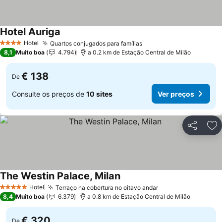
Hotel Auriga
Ver preços
Hotel
Quartos conjugados para famílias
Ver preços
4 Estrelas
8,1
Muito boa
4.794
a 0.2 km de Estação Central de Milão
€ 138
De
Consulte os preços de
10 sites
Ver preços
Partilhar
Ad
The Westin Palace, Milan
Ver preços
Hotel
Terraço na cobertura no oitavo andar
Ver preços
5 Estrelas
8,4
Muito boa
6.379
a 0.8 km de Estação Central de Milão
€ 320
De