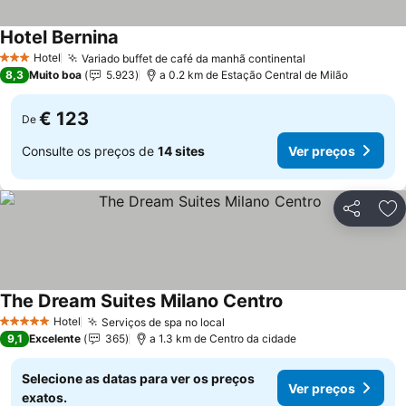
Hotel Bernina
Ver preços
Hotel
Variado buffet de café da manhã continental
Ver preços
3 Estrelas
8,3
Muito boa
5.923
a 0.2 km de Estação Central de Milão
€ 123
De
Consulte os preços de
14 sites
Ver preços
Partilhar
Ad
The Dream Suites Milano Centro
Ver preços
Hotel
Serviços de spa no local
Ver preços
5 Estrelas
9,1
Excelente
365
a 1.3 km de Centro da cidade
Selecione as datas para ver os preços
Ver preços
exatos.