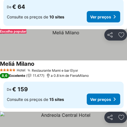
€ 64
De
Consulte os preços de
10 sites
Ver preços
Escolha popular
Partilhar
Ad
Meliá Milano
Ver preços
Hotel
Restaurante Mami e bar Elyxr
Ver preços
5 Estrelas
8,6
Excelente
11.477
a 0.8 km de FieraMilano
€ 159
De
Consulte os preços de
15 sites
Ver preços
Partilhar
Ad