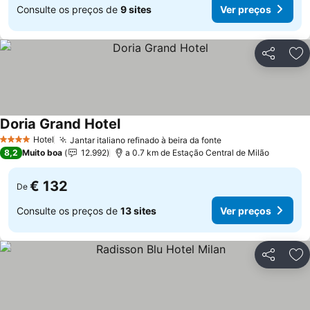
Consulte os preços de
9 sites
Ver preços
Partilhar
Ad
Doria Grand Hotel
Ver preços
Hotel
Jantar italiano refinado à beira da fonte
Ver preços
4 Estrelas
8,2
Muito boa
12.992
a 0.7 km de Estação Central de Milão
€ 132
De
Consulte os preços de
13 sites
Ver preços
Partilhar
Ad