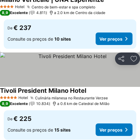
Ver preços
Hotel
Centro de bem-estar e spa completo
Ver preços
4 Estrelas
8,9
Excelente
4.811
a 2.0 km de Centro da cidade
€ 237
De
Consulte os preços de
10 sites
Ver preços
Partilhar
Ad
Tivoli President Milano Hotel
Ver preços
Hotel
Culinária milanesa no Restaurante Verzee
Ver preços
5 Estrelas
8,9
Excelente
10.834
a 0.6 km de Catedral de Milão
€ 225
De
Consulte os preços de
15 sites
Ver preços