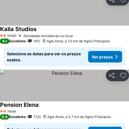
Partilhar
Ad
Kalia Studios
Hotel
Atividades recreativas no local
2 Estrelas
9,1
Excelente
161
Agia Anna, a 1.0 km de Agios Prokopios
Selecione as datas para ver os preços
Ver preços
exatos.
Partilhar
Ad
Pension Elena
Hotel
2 Estrelas
8,6
Excelente
173
Agia Anna, a 0.7 km de Agios Prokopios