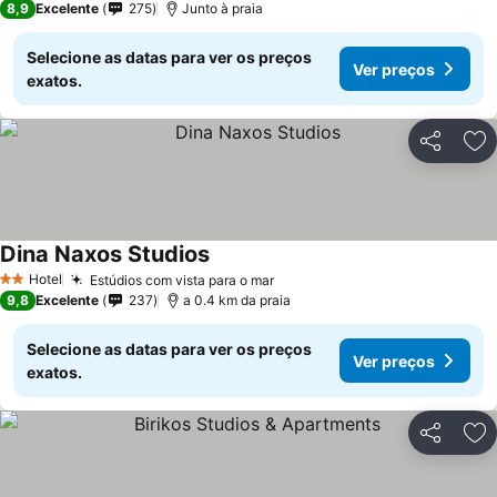
8,9
Excelente
275
Junto à praia
Selecione as datas para ver os preços
Ver preços
exatos.
Partilhar
Ad
Dina Naxos Studios
Hotel
Estúdios com vista para o mar
2 Estrelas
9,8
Excelente
237
a 0.4 km da praia
Selecione as datas para ver os preços
Ver preços
exatos.
Partilhar
Ad