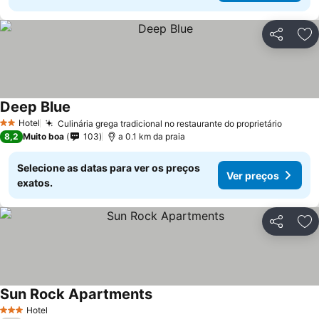
Partilhar
Ad
Deep Blue
Hotel
Culinária grega tradicional no restaurante do proprietário
2 Estrelas
8,2
Muito boa
103
a 0.1 km da praia
Selecione as datas para ver os preços
Ver preços
exatos.
Partilhar
Ad
Sun Rock Apartments
Hotel
3 Estrelas