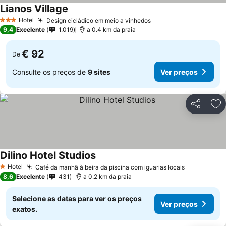
Lianos Village
Hotel
Design cicládico em meio a vinhedos
3 Estrelas
9,4
Excelente
1.019
a 0.4 km da praia
€ 92
De
Consulte os preços de
9 sites
Ver preços
Partilhar
Ad
Dilino Hotel Studios
Hotel
Café da manhã à beira da piscina com iguarias locais
1 Estrelas
8,6
Excelente
431
a 0.2 km da praia
Selecione as datas para ver os preços
Ver preços
exatos.