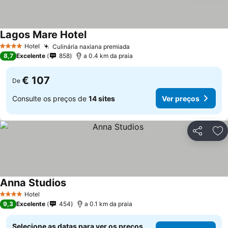
Lagos Mare Hotel
Hotel
Culinária naxiana premiada
4 Estrelas
8,7
Excelente
858
a 0.4 km da praia
€ 107
De
Consulte os preços de
14 sites
Ver preços
Partilhar
Ad
Anna Studios
Hotel
4 Estrelas
9,3
Excelente
454
a 0.1 km da praia
Selecione as datas para ver os preços