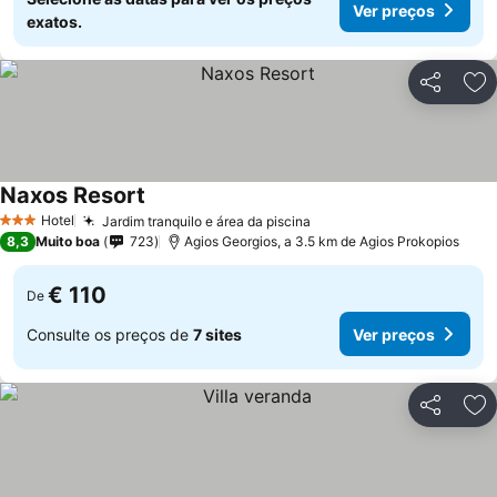
Ver preços
exatos.
Partilhar
Ad
Naxos Resort
Hotel
Jardim tranquilo e área da piscina
3 Estrelas
8,3
Muito boa
723
Agios Georgios, a 3.5 km de Agios Prokopios
€ 110
De
Consulte os preços de
7 sites
Ver preços
Partilhar
Ad