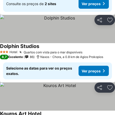
Consulte os preços de
2 sites
Ver preços
Partilhar
Ad
Dolphin Studios
Hotel
Quartos com vista para o mar disponíveis
3 Estrelas
8,7
Excelente
86
Naxos - Chora, a 0.8 km de Agios Prokopios
Selecione as datas para ver os preços
Ver preços
exatos.
Partilhar
Ad
Kouros Art Hotel