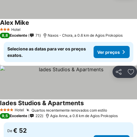
Alex Mike
Hotel
3 Estrelas
8,8
Excelente
71
Naxos - Chora, a 0.6 km de Agios Prokopios
Selecione as datas para ver os preços
Ver preços
exatos.
Partilhar
Ad
Iades Studios & Apartments
Hotel
Quartos recentemente renovados com estilo
4 Estrelas
9,5
Excelente
222
Agia Anna, a 0.6 km de Agios Prokopios
€ 52
De