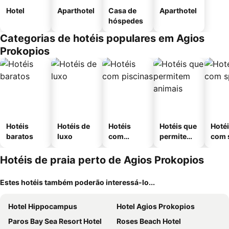
Hotel
Aparthotel
Casa de
Aparthotel
hóspedes
Categorias de hotéis populares em Agios
Prokopios
Hotéis
Hotéis de
Hotéis
Hotéis que
Hoté
baratos
luxo
com
permitem
com 
piscinas
animais
Hotéis de praia perto de Agios Prokopios
Estes hotéis também poderão interessá-lo...
Hotel Hippocampus
Hotel Agios Prokopios
Paros Bay Sea Resort Hotel
Roses Beach Hotel