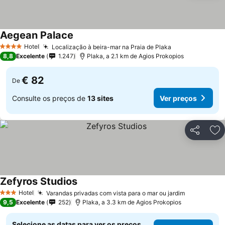
Aegean Palace
Hotel
Localização à beira-mar na Praia de Plaka
4 Estrelas
8,8
Excelente
1.247
Plaka, a 2.1 km de Agios Prokopios
€ 82
De
Consulte os preços de
13 sites
Ver preços
Partilhar
Ad
Zefyros Studios
Hotel
Varandas privadas com vista para o mar ou jardim
3 Estrelas
9,5
Excelente
252
Plaka, a 3.3 km de Agios Prokopios
Selecione as datas para ver os preços