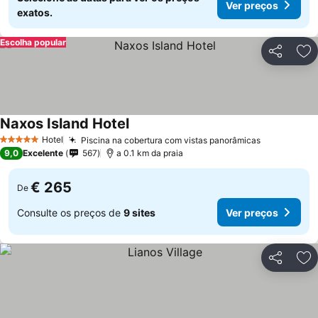
Ver preços
exatos.
Escolha popular
Partilhar
Ad
Naxos Island Hotel
Hotel
Piscina na cobertura com vistas panorâmicas
5 Estrelas
9,0
Excelente
567
a 0.1 km da praia
€ 265
De
Consulte os preços de
9 sites
Ver preços
Partilhar
Ad