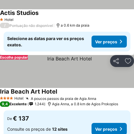
Actis Studios
Hotel
1 Estrelas
/
a 0.6 km da praia
Pontuação não disponível
Selecione as datas para ver os preços
Ver preços
exatos.
Escolha popular
Partilhar
Ad
Iria Beach Art Hotel
Hotel
A poucos passos da praia de Agia Anna
4 Estrelas
9,4
Excelente
1.244
Agia Anna, a 0.8 km de Agios Prokopios
€ 137
De
Consulte os preços de
12 sites
Ver preços