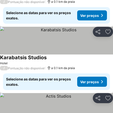
/
a 0.1 km da praia
Pontuação não disponível
Selecione as datas para ver os preços
Ver preços
exatos.
Partilhar
Ad
Karabatsis Studios
Hotel
/
a 0.1 km da praia
Pontuação não disponível
Selecione as datas para ver os preços
Ver preços
exatos.
Partilhar
Ad