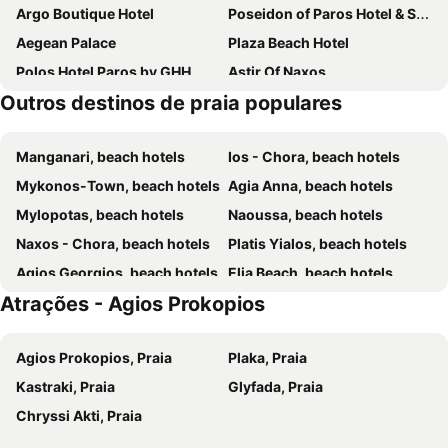
Argo Boutique Hotel
Poseidon of Paros Hotel & Spa
Aegean Palace
Plaza Beach Hotel
Polos Hotel Paros by GHH
Astir Of Naxos
Outros destinos de praia populares
Summer Shades Hotel
Cavo Piso Livadi
Fyrogenis Palace
Princess Of Naxos
Manganari, beach hotels
Ios - Chora, beach hotels
Dilion Hotel
Paros Inn Seafront by GHH
Mykonos-Town, beach hotels
Agia Anna, beach hotels
Pnoi Hotel
Paros Palace
Mylopotas, beach hotels
Naoussa, beach hotels
Paroscarmel studio-apartment
Sun and Moon Villas
Naxos - Chora, beach hotels
Platis Yialos, beach hotels
Hotel Paros
Lagos Mare Hotel
Agios Georgios, beach hotels
Elia Beach, beach hotels
Plaka Hotel I
Zefyros Studios
Atrações - Agios Prokopios
Parikia, beach hotels
Plaka, beach hotels
Naxos Resort
Surfing Beach Village Paros
Agios Ioannis, beach hotels
Ornos, beach hotels
Mrs Armelina by Mr and Mrs White
Parian Boutique Hotel
Agios Prokopios, Praia
Plaka, Praia
Agios Stefanos, beach hotels
Psarou, beach hotels
Nikolas Hotel
Proteas Hotel & Suites
Kastraki, Praia
Glyfada, Praia
Kalo Livadi, beach hotels
Logaras, beach hotels
Lianos Village
Iria Beach Art Hotel
Chryssi Akti, Praia
Livadia - Paros, beach hotels
Alyki, beach hotels
Cycladic Islands Hotel & Spa
Blue Harmony Naxos
Drios, beach hotels
Parasporos, beach hotels