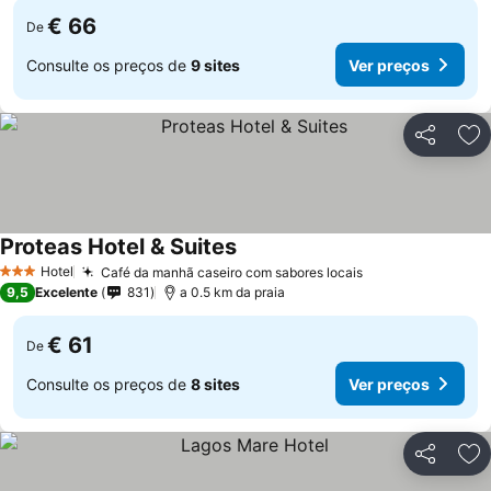
€ 66
De
Consulte os preços de
9 sites
Ver preços
Partilhar
Ad
Proteas Hotel & Suites
Hotel
Café da manhã caseiro com sabores locais
3 Estrelas
9,5
Excelente
831
a 0.5 km da praia
€ 61
De
Consulte os preços de
8 sites
Ver preços
Partilhar
Ad