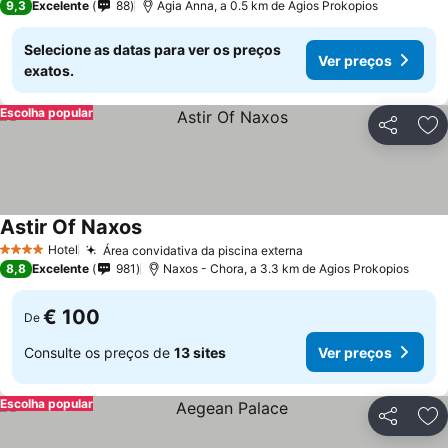
9,3
Excelente
88
Agia Anna, a 0.5 km de Agios Prokopios
Selecione as datas para ver os preços
Ver preços
exatos.
Escolha popular
Partilhar
Ad
Astir Of Naxos
Hotel
Área convidativa da piscina externa
4 Estrelas
8,8
Excelente
981
Naxos - Chora, a 3.3 km de Agios Prokopios
€ 100
De
Consulte os preços de
13 sites
Ver preços
Escolha popular
Partilhar
Ad