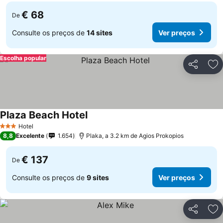
€ 68
De
Consulte os preços de
14 sites
Ver preços
Escolha popular
Partilhar
Ad
Plaza Beach Hotel
Hotel
3 Estrelas
8,8
Excelente
1.654
Plaka, a 3.2 km de Agios Prokopios
€ 137
De
Consulte os preços de
9 sites
Ver preços
Partilhar
Ad