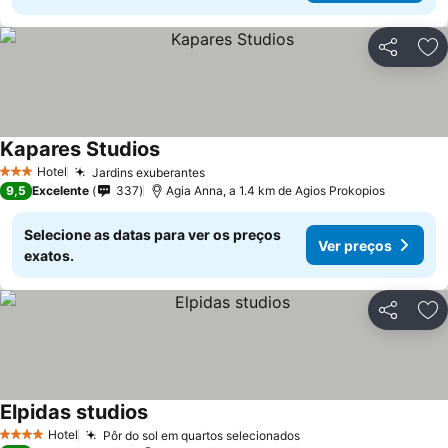
Partilhar
Ad
Kapares Studios
Hotel
Jardins exuberantes
3 Estrelas
9,5
Excelente
337
Agia Anna, a 1.4 km de Agios Prokopios
Selecione as datas para ver os preços
Ver preços
exatos.
Partilhar
Ad
Elpidas studios
Hotel
Pôr do sol em quartos selecionados
4 Estrelas