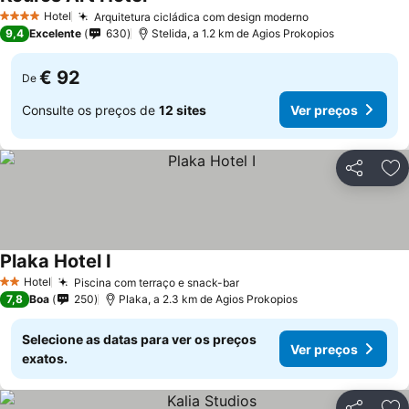
Hotel
Arquitetura cicládica com design moderno
4 Estrelas
9,4
Excelente
630
Stelida, a 1.2 km de Agios Prokopios
€ 92
De
Consulte os preços de
12 sites
Ver preços
Partilhar
Ad
Plaka Hotel I
Hotel
Piscina com terraço e snack-bar
2 Estrelas
7,8
Boa
250
Plaka, a 2.3 km de Agios Prokopios
Selecione as datas para ver os preços
Ver preços
exatos.