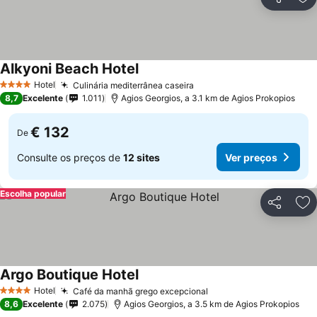
Partilhar
Ad
Alkyoni Beach Hotel
Hotel
Culinária mediterrânea caseira
4 Estrelas
8,7
Excelente
1.011
Agios Georgios, a 3.1 km de Agios Prokopios
€ 132
De
Consulte os preços de
12 sites
Ver preços
Escolha popular
Partilhar
Ad
Argo Boutique Hotel
Hotel
Café da manhã grego excepcional
4 Estrelas
8,6
Excelente
2.075
Agios Georgios, a 3.5 km de Agios Prokopios