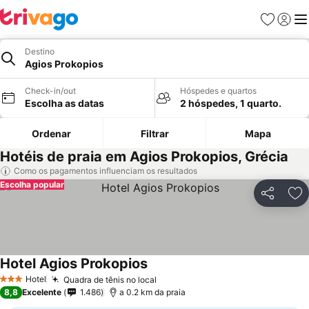
Favoritos
Iniciar
Me
Destino
Agios Prokopios
Check-in/out
Hóspedes e quartos
Escolha as datas
2 hóspedes, 1 quarto.
Ordenar
Filtrar
Mapa
Hotéis de praia em Agios Prokopios, Grécia
Como os pagamentos influenciam os resultados
Escolha popular
Partilhar
Ad
Hotel Agios Prokopios
Hotel
Quadra de tênis no local
3 Estrelas
8,8
Excelente
1.486
a 0.2 km da praia