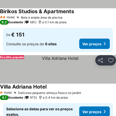
Birikos Studios & Apartments
Hotel
Bela e ampla área de piscina
2 Estrelas
9,2
Excelente
581
a 0.1 km da praia
€ 151
De
Consulte os preços de
6 sites
Ver preços
Escolha popular
Partilhar
Ad
Villa Adriana Hotel
Hotel
Delicioso pequeno-almoço fresco no jardim
1 Estrelas
9,1
Excelente
973
a 0.4 km da praia
Selecione as datas para ver os preços
Ver preços
exatos.