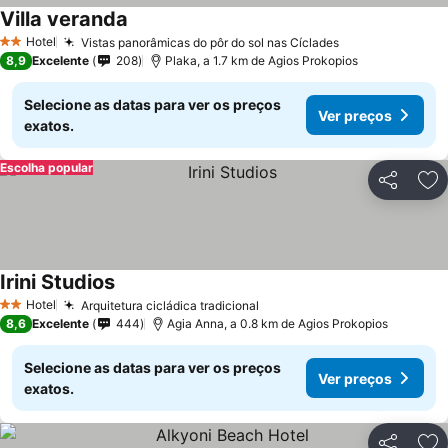
Villa veranda
Hotel
Vistas panorâmicas do pôr do sol nas Cíclades
2 Estrelas
8,9
Excelente
208
Plaka, a 1.7 km de Agios Prokopios
Selecione as datas para ver os preços
Ver preços
exatos.
Escolha popular
Partilhar
Ad
Irini Studios
Hotel
Arquitetura cicládica tradicional
2 Estrelas
8,6
Excelente
444
Agia Anna, a 0.8 km de Agios Prokopios
Selecione as datas para ver os preços
Ver preços
exatos.