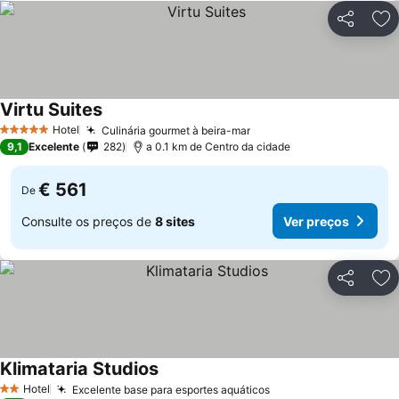
Partilhar
Ad
Virtu Suites
Hotel
Culinária gourmet à beira-mar
5 Estrelas
9,1
Excelente
282
a 0.1 km de Centro da cidade
€ 561
De
Consulte os preços de
8 sites
Ver preços
Partilhar
Ad
Klimataria Studios
Hotel
Excelente base para esportes aquáticos
2 Estrelas