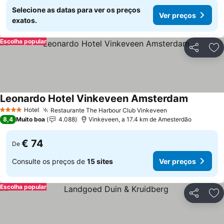
Selecione as datas para ver os preços
Ver preços
exatos.
Escolha popular
Partilhar
Ad
Leonardo Hotel Vinkeveen Amsterdam
Hotel
Restaurante The Harbour Club Vinkeveen
4 Estrelas
8,4
Muito boa
4.088
Vinkeveen, a 17.4 km de Amesterdão
€ 74
De
Consulte os preços de
15 sites
Ver preços
Escolha popular
Partilhar
Ad