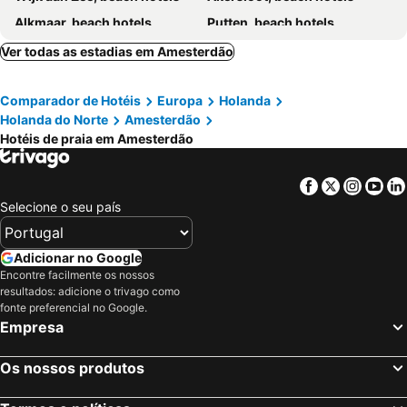
Alkmaar, beach hotels
Putten, beach hotels
Bergen aan Zee, beach hotels
Haarlem, beach hotels
Ver todas as estadias em Amesterdão
IJmuiden, beach hotels
Heemskerk, beach hotels
Comparador de Hotéis
Europa
Holanda
Sassenheim, beach hotels
Hoorn, beach hotels
Holanda do Norte
Amesterdão
Bloemendaal, beach hotels
Lisse, beach hotels
Hotéis de praia em Amesterdão
Schoorl, beach hotels
Castricum, beach hotels
Lelystad, beach hotels
Vinkeveen, beach hotels
Facebook
Twitter
Insta
Yo
Selecione o seu país
Santpoort-Noord, beach hotels
Wassenaar, beach hotels
Schagen, beach hotels
Zeewolde, beach hotels
Adicionar no Google
Overveen, beach hotels
Muiderberg, beach hotels
Encontre facilmente os nossos
Medemblik, beach hotels
St. Maartenszee, beach hotels
resultados: adicione o trivago como
fonte preferencial no Google.
Velsen, beach hotels
Zevenhuizen, beach hotels
Empresa
Enkhuizen, beach hotels
Edam, beach hotels
Aerdenhout, beach hotels
Zoetermeer, beach hotels
Os nossos produtos
Drechterland, beach hotels
Weesp, beach hotels