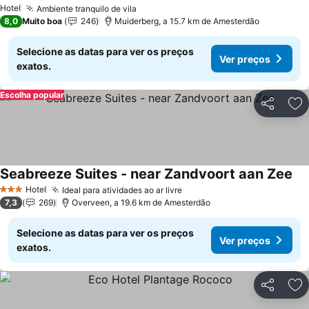
Hotel
Ambiente tranquilo de vila
8,0
Muito boa
246
Muiderberg, a 15.7 km de Amesterdão
Selecione as datas para ver os preços
Ver preços
exatos.
Escolha popular
Partilhar
Ad
Seabreeze Suites - near Zandvoort aan Zee
Hotel
Ideal para atividades ao ar livre
3 Estrelas
7,3
269
Overveen, a 19.6 km de Amesterdão
Selecione as datas para ver os preços
Ver preços
exatos.
Partilhar
Ad