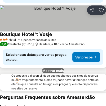
Partilhar
Ad
Boutique Hotel 't Vosje
Hotel
Opções variadas de suítes
3 Estrelas
9,0
Excelente
810
Haarlem, a 18.6 km de Amesterdão
Selecione as datas para ver os preços
Ver preços
exatos.
Mostrar mais
Os preços e a disponibilidade que recebemos dos sites de reserva
mudam frequentemente. Como tal, pode haver diferenças entre as
ofertas que consulta no trivago e os preços que estão disponíveis
nos sites de reserva.
Perguntas Frequentes sobre Amesterdão