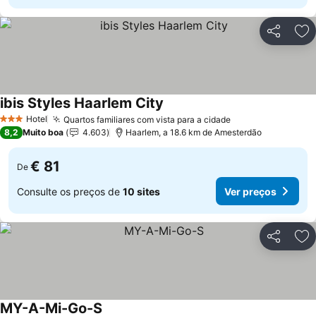
Partilhar
Ad
ibis Styles Haarlem City
Hotel
Quartos familiares com vista para a cidade
3 Estrelas
8,2
Muito boa
4.603
Haarlem, a 18.6 km de Amesterdão
€ 81
De
Consulte os preços de
10 sites
Ver preços
Partilhar
Ad
MY-A-Mi-Go-S