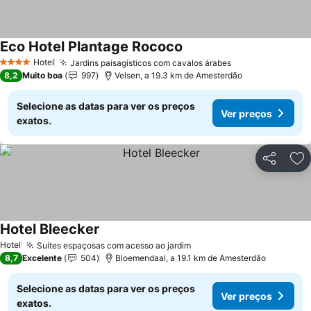
Eco Hotel Plantage Rococo
Hotel
Jardins paisagísticos com cavalos árabes
4 Estrelas
8,2
Muito boa
997
Velsen, a 19.3 km de Amesterdão
Selecione as datas para ver os preços
Ver preços
exatos.
Partilhar
Ad
Hotel Bleecker
Hotel
Suítes espaçosas com acesso ao jardim
8,7
Excelente
504
Bloemendaal, a 19.1 km de Amesterdão
Selecione as datas para ver os preços
Ver preços
exatos.