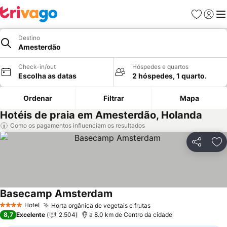
Favoritos
Iniciar
Me
Destino
Amesterdão
Check-in/out
Hóspedes e quartos
Escolha as datas
2 hóspedes, 1 quarto.
Ordenar
Filtrar
Mapa
Hotéis de praia em Amesterdão, Holanda
Como os pagamentos influenciam os resultados
Partilhar
Ad
Basecamp Amsterdam
Hotel
Horta orgânica de vegetais e frutas
4 Estrelas
8,7
Excelente
2.504
a 8.0 km de Centro da cidade