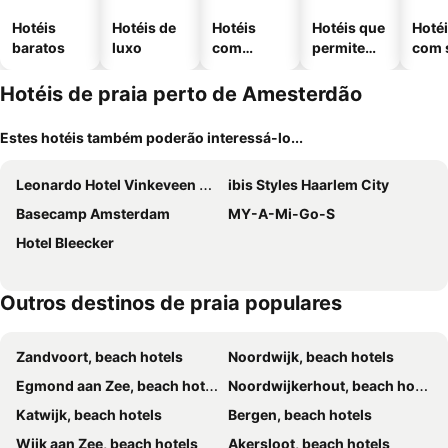
Hotéis
Hotéis de
Hotéis
Hotéis que
Hoté
baratos
luxo
com
permitem
com 
piscinas
animais
Hotéis de praia perto de Amesterdão
Estes hotéis também poderão interessá-lo...
Leonardo Hotel Vinkeveen Amsterdam
ibis Styles Haarlem City
Basecamp Amsterdam
MY-A-Mi-Go-S
Hotel Bleecker
Outros destinos de praia populares
Zandvoort, beach hotels
Noordwijk, beach hotels
Egmond aan Zee, beach hotels
Noordwijkerhout, beach hotels
Katwijk, beach hotels
Bergen, beach hotels
Wijk aan Zee, beach hotels
Akersloot, beach hotels