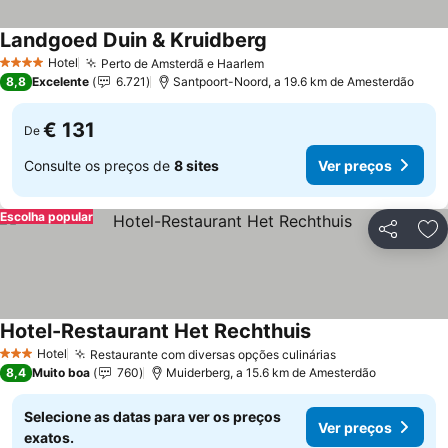
Landgoed Duin & Kruidberg
Hotel
Perto de Amsterdã e Haarlem
4 Estrelas
8,8
Excelente
6.721
Santpoort-Noord, a 19.6 km de Amesterdão
€ 131
De
Consulte os preços de
8 sites
Ver preços
Escolha popular
Partilhar
Ad
Hotel-Restaurant Het Rechthuis
Hotel
Restaurante com diversas opções culinárias
3 Estrelas
8,4
Muito boa
760
Muiderberg, a 15.6 km de Amesterdão
Selecione as datas para ver os preços
Ver preços
exatos.