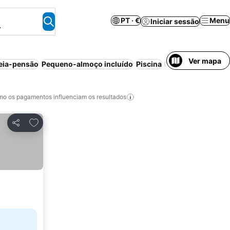
PT · €
Menu
Iniciar sessão
.
Ver mapa
eia-pensão
Pequeno-almoço incluído
Piscina
Praia
Aparthotel
o os pagamentos influenciam os resultados
Adicionar aos favoritos
Partilhar