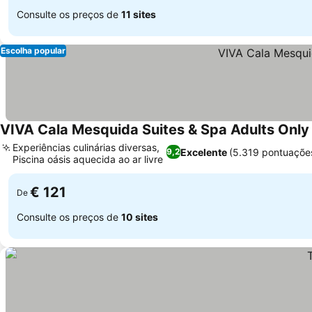
Consulte os preços de
11 sites
Escolha popular
VIVA Cala Mesquida Suites & Spa Adults Only
Experiências culinárias diversas,
Excelente
(5.319 pontuaçõe
9,2
Piscina oásis aquecida ao ar livre
Ver preços
€ 121
De
Consulte os preços de
10 sites