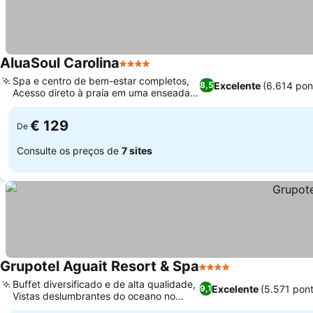
AluaSoul Carolina
4 Estrelas
Ver preços
Spa e centro de bem-estar completos,
Excelente
(6.614 pon
8,5
Acesso direto à praia em uma enseada
Ver preços
tranquila
€ 129
De
Consulte os preços de
7 sites
Grupotel Aguait Resort & Spa
4 Estrelas
Ver preços
Buffet diversificado e de alta qualidade,
Excelente
(5.571 pon
9,1
Vistas deslumbrantes do oceano no
Ver preços
penhasco