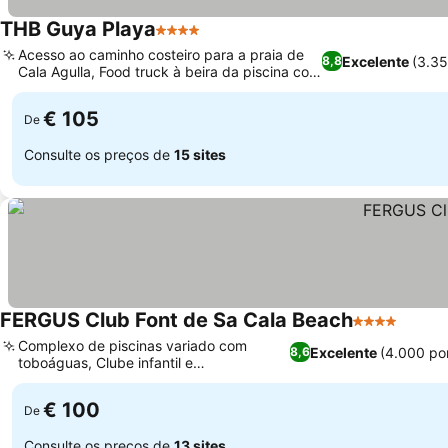
THB Guya Playa
4 Estrelas
Ver preços
Acesso ao caminho costeiro para a praia de
Excelente
(3.3
8,8
Cala Agulla, Food truck à beira da piscina com
Ver preços
vista para o mar
€ 105
De
Consulte os preços de
15 sites
FERGUS Club Font de Sa Cala Beach
4 Estrelas
Ver p
Complexo de piscinas variado com
Excelente
(4.000 po
8,6
toboáguas, Clube infantil e
Ver preços
entretenimento envolvente
€ 100
De
Consulte os preços de
13 sites