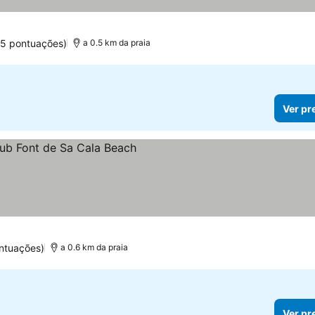
55 pontuações)
a 0.5 km da praia
Ver pr
reços
ntuações)
a 0.6 km da praia
Ver pr