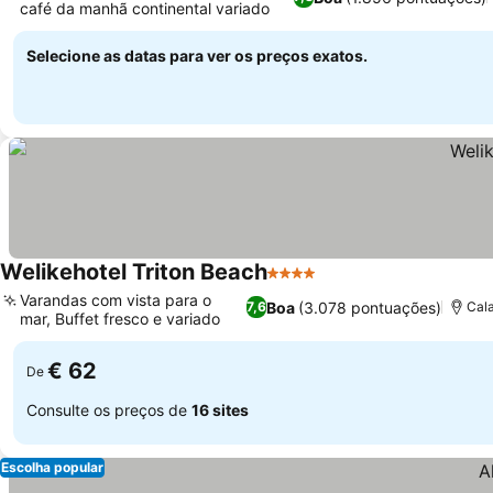
café da manhã continental variado
Ver preços
Selecione as datas para ver os preços exatos.
Welikehotel Triton Beach
4 Estrelas
Ver preços
Varandas com vista para o
Boa
(3.078 pontuações)
7,6
Cala
mar, Buffet fresco e variado
Ver preços
€ 62
De
Consulte os preços de
16 sites
Escolha popular