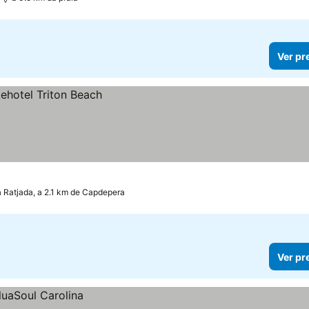
Ver pr
 Ratjada, a 2.1 km de Capdepera
Ver pr