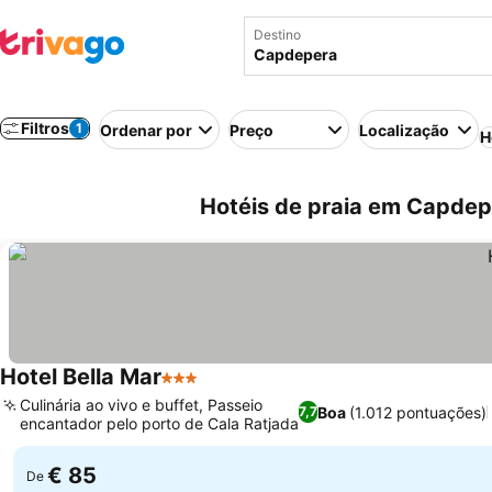
Destino
Filtros
1
Ordenar por
Preço
Localização
H
Hotéis de praia em Capdep
Hotel Bella Mar
3 Estrelas
Ver preços
Culinária ao vivo e buffet, Passeio
Boa
(1.012 pontuações)
7,7
encantador pelo porto de Cala Ratjada
Ver preços
€ 85
De