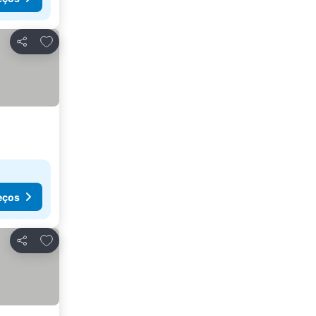
Adicionar aos favoritos
Partilhar
eços
Adicionar aos favoritos
Partilhar