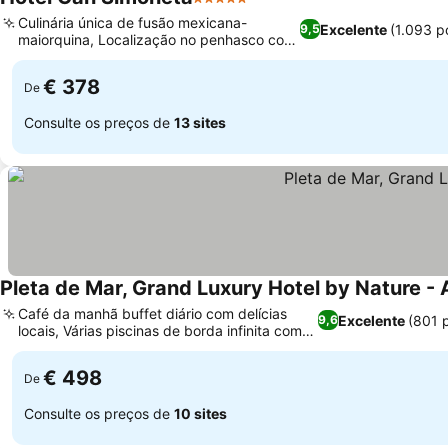
5 Estrelas
Ver preços
Culinária única de fusão mexicana-
Excelente
(1.093 p
9,5
maiorquina, Localização no penhasco com
Ver preços
vista para o mar
€ 378
De
Consulte os preços de
13 sites
Pleta de Mar, Grand Luxury Hotel by Nature - 
Café da manhã buffet diário com delícias
Excelente
(801 
9,6
locais, Várias piscinas de borda infinita com
Ver preços
vista para o mar
€ 498
De
Consulte os preços de
10 sites