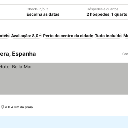
Check-in/out
Hóspedes e quartos
Escolha as datas
2 hóspedes, 1 quarto
otéis
Avaliação: 8,0+
Perto do centro da cidade
Tudo incluído
M
era, Espanha
Com
a 0.4 km da praia