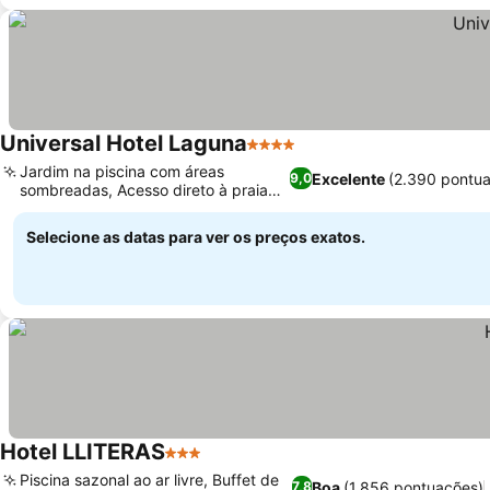
Universal Hotel Laguna
4 Estrelas
Ver preços
Jardim na piscina com áreas
Excelente
(2.390 pontu
9,0
sombreadas, Acesso direto à praia
Ver preços
de Canyamel
Selecione as datas para ver os preços exatos.
Hotel LLITERAS
3 Estrelas
Ver preços
Piscina sazonal ao ar livre, Buffet de
Boa
(1.856 pontuações)
7,8