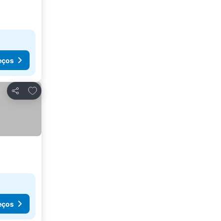
eços
Adicionar aos favoritos
Partilhar
eços