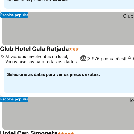
Escolha popular
Club Hotel Cala Ratjada
3 Estrelas
Ver preços
Atividades envolventes no local,
(3.976 pontuações)
6,8
a
Várias piscinas para todas as idades
Ver preços
Selecione as datas para ver os preços exatos.
Escolha popular
Hotel Can Simoneta