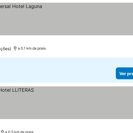
ações)
a 0.1 km da praia
Ver pr
a 0.5 km da praia