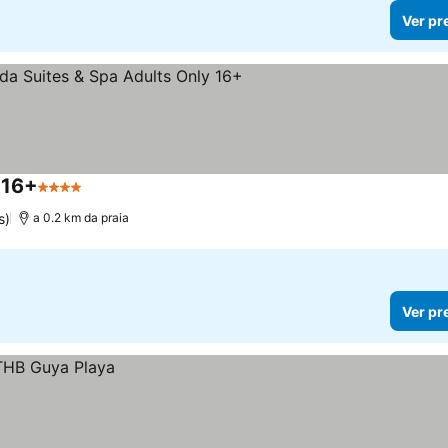
Ver pr
 16+
4 Estrelas
Ver preços
s)
a 0.2 km da praia
Ver pr