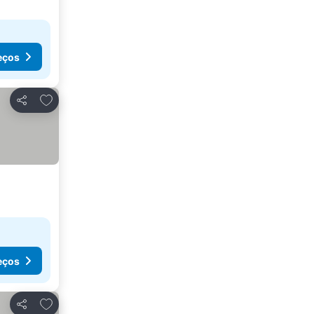
eços
Adicionar aos favoritos
Partilhar
eços
Adicionar aos favoritos
Partilhar