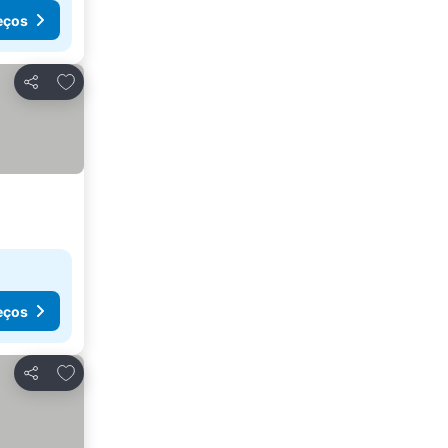
eços
Adicionar aos favoritos
Partilhar
eços
Adicionar aos favoritos
Partilhar