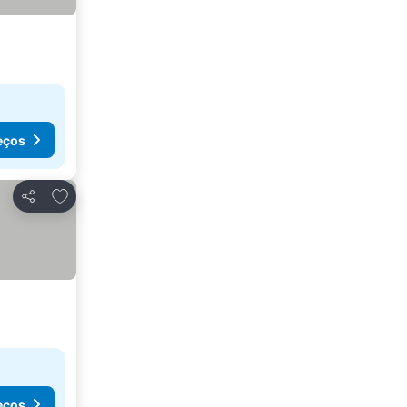
eços
Adicionar aos favoritos
Partilhar
eços