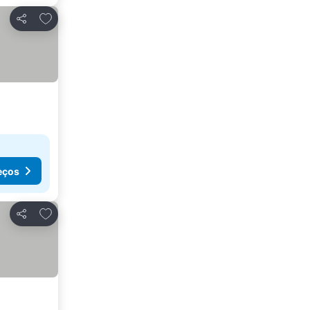
Adicionar aos favoritos
Partilhar
eços
Adicionar aos favoritos
Partilhar