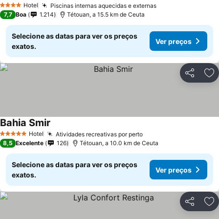
Hotel
Piscinas internas aquecidas e externas
4 Estrelas
7,7
Boa
1.214
Tétouan, a 15.5 km de Ceuta
Selecione as datas para ver os preços
Ver preços
exatos.
Partilhar
Ad
Bahia Smir
Hotel
Atividades recreativas por perto
5 Estrelas
8,5
Excelente
126
Tétouan, a 10.0 km de Ceuta
Selecione as datas para ver os preços
Ver preços
exatos.
Partilhar
Ad