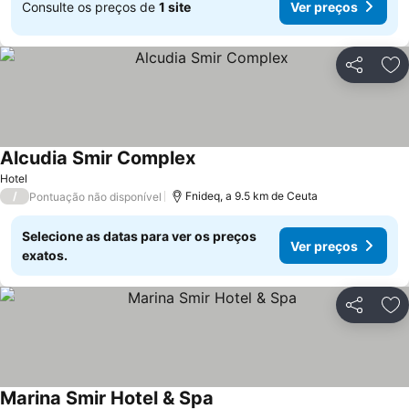
Consulte os preços de
1 site
Ver preços
Partilhar
Ad
Alcudia Smir Complex
Hotel
/
Fnideq, a 9.5 km de Ceuta
Pontuação não disponível
Selecione as datas para ver os preços
Ver preços
exatos.
Partilhar
Ad
Marina Smir Hotel & Spa