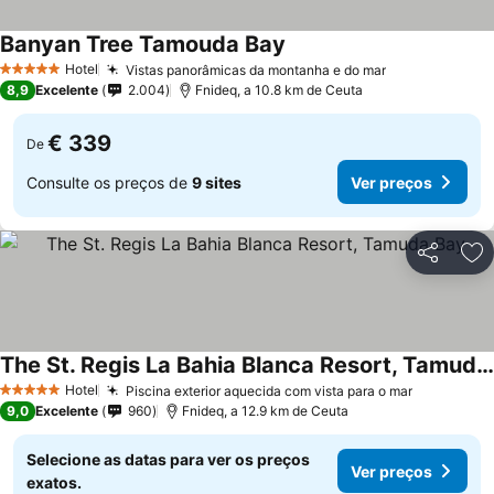
Banyan Tree Tamouda Bay
Hotel
Vistas panorâmicas da montanha e do mar
5 Estrelas
8,9
Excelente
2.004
Fnideq, a 10.8 km de Ceuta
€ 339
De
Consulte os preços de
9 sites
Ver preços
Partilhar
Ad
The St. Regis La Bahia Blanca Resort, Tamuda Bay
Hotel
Piscina exterior aquecida com vista para o mar
5 Estrelas
9,0
Excelente
960
Fnideq, a 12.9 km de Ceuta
Selecione as datas para ver os preços
Ver preços
exatos.