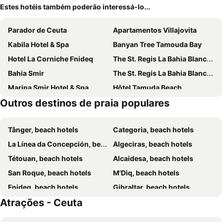
Estes hotéis também poderão interessá-lo...
Parador de Ceuta
Apartamentos Villajovita
Kabila Hotel & Spa
Banyan Tree Tamouda Bay
Hotel La Corniche Fnideq
The St. Regis La Bahia Blanca Resort, Tamuda Bay
Bahia Smir
The St. Regis La Bahia Blanca Resort, Tamuda Bay
Marina Smir Hotel & Spa
Hôtel Tamuda Beach
Outros destinos de praia populares
Alcudia Smir Complex
Jawhara Smir Marina Smir
Tânger, beach hotels
Categoria, beach hotels
La Línea da Concepción, beach hotels
Algeciras, beach hotels
Tétouan, beach hotels
Alcaidesa, beach hotels
San Roque, beach hotels
M'Diq, beach hotels
Fnideq, beach hotels
Gibraltar, beach hotels
Atrações - Ceuta