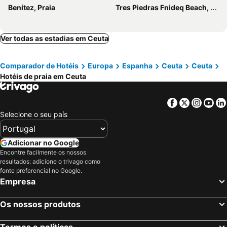
Benítez, Praia
Tres Piedras Fnideq Beach, Praia
Ver todas as estadias em Ceuta
Comparador de Hotéis
Europa
Espanha
Ceuta
Ceuta
Hotéis de praia em Ceuta
Facebook
Twitter
Insta
Yo
Selecione o seu país
Adicionar no Google
Encontre facilmente os nossos
resultados: adicione o trivago como
fonte preferencial no Google.
Empresa
Os nossos produtos
Termos e políticas