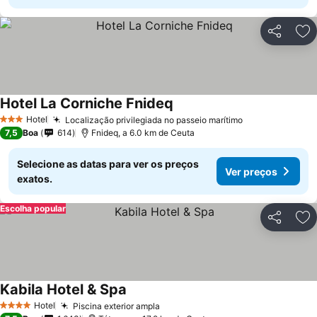
Partilhar
Ad
Hotel La Corniche Fnideq
Hotel
Localização privilegiada no passeio marítimo
3 Estrelas
7,5
Boa
614
Fnideq, a 6.0 km de Ceuta
Selecione as datas para ver os preços
Ver preços
exatos.
Escolha popular
Partilhar
Ad
Kabila Hotel & Spa
Hotel
Piscina exterior ampla
4 Estrelas