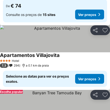
€ 74
De
Consulte os preços de
15 sites
Ver preços
Partilhar
Ad
Apartamentos Villajovita
Hotel
4 Estrelas
7,3
294
a 0.1 km da praia
Selecione as datas para ver os preços
Ver preços
exatos.
Escolha popular
Partilhar
Ad