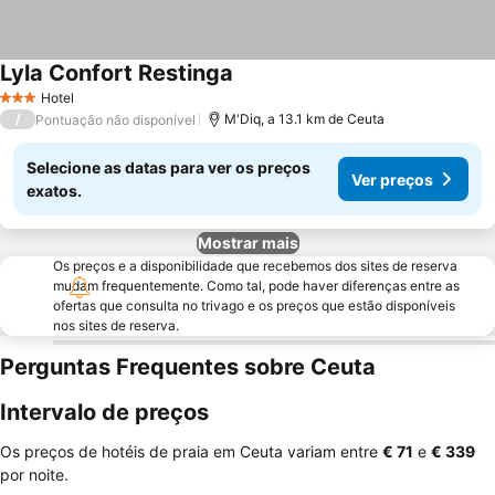
Lyla Confort Restinga
Hotel
3 Estrelas
/
M'Diq, a 13.1 km de Ceuta
Pontuação não disponível
Selecione as datas para ver os preços
Ver preços
exatos.
Mostrar mais
Os preços e a disponibilidade que recebemos dos sites de reserva
mudam frequentemente. Como tal, pode haver diferenças entre as
ofertas que consulta no trivago e os preços que estão disponíveis
nos sites de reserva.
Perguntas Frequentes sobre Ceuta
Intervalo de preços
Os preços de hotéis de praia em Ceuta variam entre
‎€ 71
e
‎€ 339
por noite.