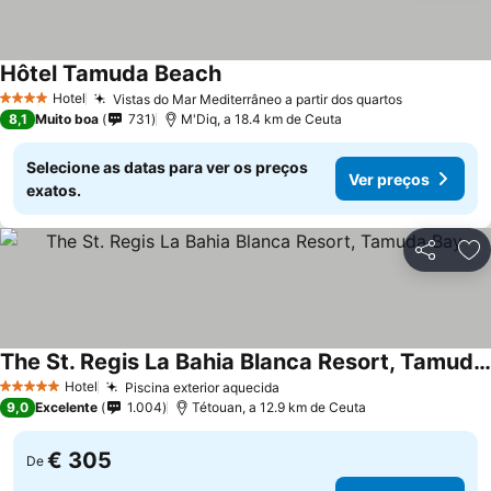
Hôtel Tamuda Beach
Hotel
Vistas do Mar Mediterrâneo a partir dos quartos
4 Estrelas
8,1
Muito boa
731
M'Diq, a 18.4 km de Ceuta
Selecione as datas para ver os preços
Ver preços
exatos.
Partilhar
Ad
The St. Regis La Bahia Blanca Resort, Tamuda Bay
Hotel
Piscina exterior aquecida
5 Estrelas
9,0
Excelente
1.004
Tétouan, a 12.9 km de Ceuta
€ 305
De