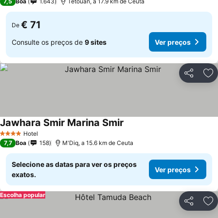
7,5
Boa
1.643
Tétouan, a 17.9 km de Ceuta
€ 71
De
Consulte os preços de
9 sites
Ver preços
Partilhar
Ad
Jawhara Smir Marina Smir
Hotel
4 Estrelas
7,7
Boa
158
M'Diq, a 15.6 km de Ceuta
Selecione as datas para ver os preços
Ver preços
exatos.
Escolha popular
Partilhar
Ad