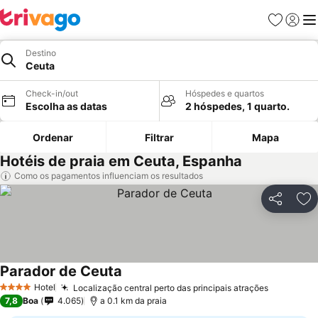
Favoritos
Iniciar
Me
Destino
Ceuta
Check-in/out
Hóspedes e quartos
Escolha as datas
2 hóspedes, 1 quarto.
Ordenar
Filtrar
Mapa
Hotéis de praia em Ceuta, Espanha
Como os pagamentos influenciam os resultados
Partilhar
Ad
Parador de Ceuta
Hotel
Localização central perto das principais atrações
4 Estrelas
7,8
Boa
4.065
a 0.1 km da praia