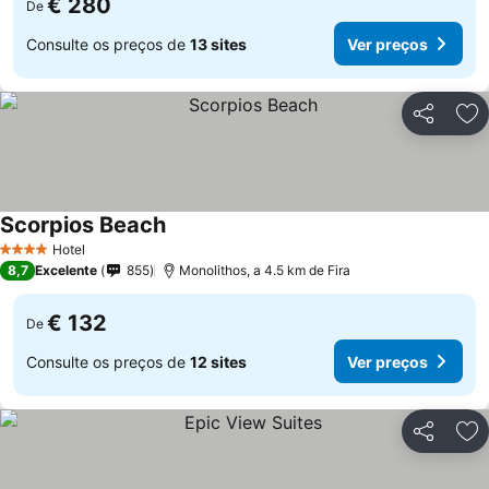
€ 280
De
Consulte os preços de
13 sites
Ver preços
Partilhar
Ad
Scorpios Beach
Hotel
4 Estrelas
8,7
Excelente
855
Monolithos, a 4.5 km de Fira
€ 132
De
Consulte os preços de
12 sites
Ver preços
Partilhar
Ad