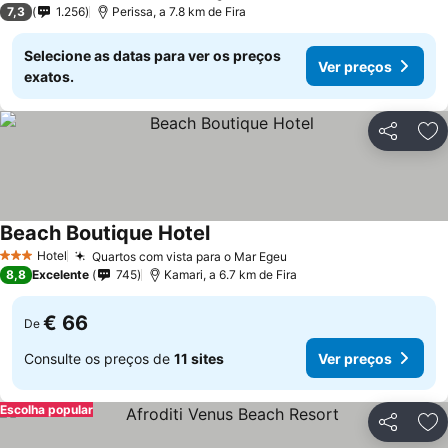
7,3
1.256
Perissa, a 7.8 km de Fira
Selecione as datas para ver os preços
Ver preços
exatos.
Partilhar
Ad
Beach Boutique Hotel
Hotel
Quartos com vista para o Mar Egeu
3 Estrelas
8,8
Excelente
745
Kamari, a 6.7 km de Fira
€ 66
De
Consulte os preços de
11 sites
Ver preços
Escolha popular
Partilhar
Ad