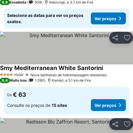
9,6
Excelente
509
Imerovigli, a 3.7 km de Fira
Selecione as datas para ver os preços
Ver preços
exatos.
Partilhar
Ad
Smy Mediterranean White Santorini
Hotel
Nove banheiras de hidromassagem relaxantes
4 Estrelas
8,4
Muito boa
1.390
Kamari, a 5.1 km de Fira
€ 63
De
Consulte os preços de
15 sites
Ver preços
Partilhar
Ad