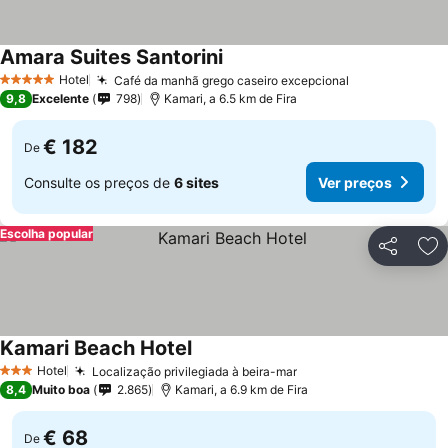
Amara Suites Santorini
Hotel
Café da manhã grego caseiro excepcional
5 Estrelas
9,8
Excelente
798
Kamari, a 6.5 km de Fira
€ 182
De
Consulte os preços de
6 sites
Ver preços
Escolha popular
Partilhar
Ad
Kamari Beach Hotel
Hotel
Localização privilegiada à beira-mar
3 Estrelas
8,4
Muito boa
2.865
Kamari, a 6.9 km de Fira
€ 68
De