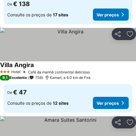
€ 138
De
Consulte os preços de
17 sites
Ver preços
Partilhar
Ad
Villa Angira
Hotel
Café da manhã continental delicioso
3 Estrelas
9,1
Excelente
759
Kamari, a 6.0 km de Fira
€ 47
De
Consulte os preços de
12 sites
Ver preços
Partilhar
Ad