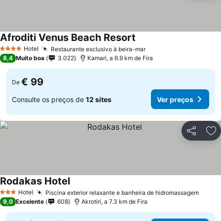
Afroditi Venus Beach Resort
Hotel
Restaurante exclusivo à beira-mar
4 Estrelas
8,4
Muito boa
3.022
Kamari, a 6.9 km de Fira
€ 99
De
Consulte os preços de
12 sites
Ver preços
Partilhar
Ad
Rodakas Hotel
Hotel
Piscina exterior relaxante e banheira de hidromassagem
3 Estrelas
9,0
Excelente
608
Akrotiri, a 7.3 km de Fira