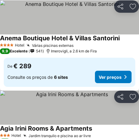
Partilhar
Ad
Anema Boutique Hotel & Villas Santorini
Hotel
Várias piscinas externas
4 Estrelas
9,9
Excelente
541
Imerovigli, a 2.6 km de Fira
€ 289
De
Consulte os preços de
6 sites
Ver preços
Partilhar
Ad
Agia Irini Rooms & Apartments
Hotel
Jardim tranquilo e piscina ao ar livre
3 Estrelas