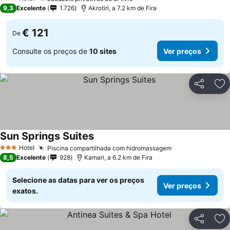
3 Estrelas
9,3
Excelente
1.726
Akrotiri, a 7.2 km de Fira
€ 121
De
Consulte os preços de
10 sites
Ver preços
Partilhar
Ad
Sun Springs Suites
Hotel
Piscina compartilhada com hidromassagem
3 Estrelas
8,5
Excelente
928
Kamari, a 6.2 km de Fira
Selecione as datas para ver os preços
Ver preços
exatos.
Partilhar
Ad