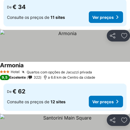
€ 34
De
Consulte os preços de
11 sites
Ver preços
Partilhar
Ad
Armonia
Hotel
Quartos com opções de Jacuzzi privada
3 Estrelas
9,5
Excelente
322
a 6.6 km de Centro da cidade
€ 62
De
Consulte os preços de
12 sites
Ver preços
Partilhar
Ad