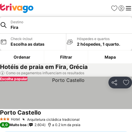
Favoritos
Iniciar
Me
Destino
Fira
Check-in/out
Hóspedes e quartos
Escolha as datas
2 hóspedes, 1 quarto.
Ordenar
Filtrar
Mapa
Hotéis de praia em Fira, Grécia
Como os pagamentos influenciam os resultados
Escolha popular
Partilhar
Ad
Porto Castello
Hotel
Arquitetura cicládica tradicional
3 Estrelas
8,0
Muito boa
2.604
a 0.2 km da praia