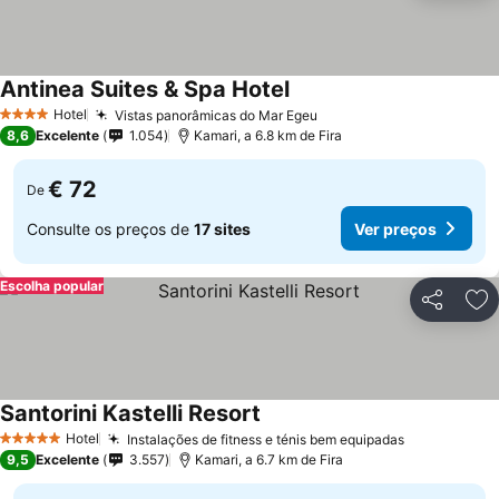
Antinea Suites & Spa Hotel
Hotel
Vistas panorâmicas do Mar Egeu
4 Estrelas
8,6
Excelente
1.054
Kamari, a 6.8 km de Fira
€ 72
De
Consulte os preços de
17 sites
Ver preços
Escolha popular
Partilhar
Ad
Santorini Kastelli Resort
Hotel
Instalações de fitness e ténis bem equipadas
5 Estrelas
9,5
Excelente
3.557
Kamari, a 6.7 km de Fira