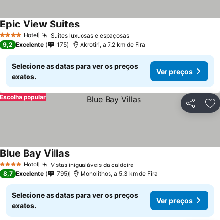
Epic View Suites
Hotel
Suites luxuosas e espaçosas
4 Estrelas
9,2
Excelente
175
Akrotiri, a 7.2 km de Fira
Selecione as datas para ver os preços
Ver preços
exatos.
Escolha popular
Partilhar
Ad
Blue Bay Villas
Hotel
Vistas inigualáveis da caldeira
4 Estrelas
8,7
Excelente
795
Monolithos, a 5.3 km de Fira
Selecione as datas para ver os preços
Ver preços
exatos.