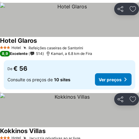
Partilhar
Ad
Hotel Glaros
Hotel
Refeições caseiras de Santorini
3 Estrelas
8,9
Excelente
514
Kamari, a 6.8 km de Fira
€ 56
De
Consulte os preços de
10 sites
Ver preços
Partilhar
Ad
Kokkinos Villas
Hotel
Jacuzzis privativas ao ar livre