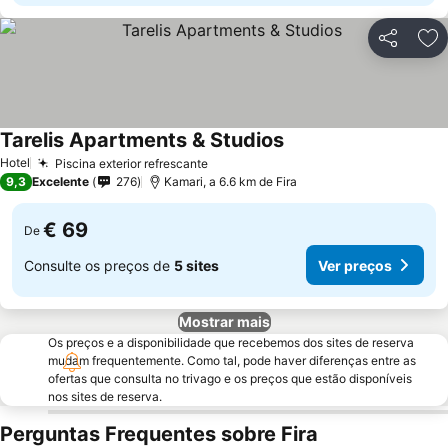
Partilhar
Ad
Tarelis Apartments & Studios
Hotel
Piscina exterior refrescante
9,3
Excelente
276
Kamari, a 6.6 km de Fira
€ 69
De
Consulte os preços de
5 sites
Ver preços
Mostrar mais
Os preços e a disponibilidade que recebemos dos sites de reserva
mudam frequentemente. Como tal, pode haver diferenças entre as
ofertas que consulta no trivago e os preços que estão disponíveis
nos sites de reserva.
Perguntas Frequentes sobre Fira