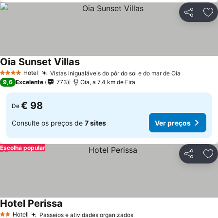
Partilhar
Ad
Oia Sunset Villas
Hotel
Vistas inigualáveis do pôr do sol e do mar de Oia
4 Estrelas
9,6
Excelente
773
Oia, a 7.4 km de Fira
€ 98
De
Consulte os preços de
7 sites
Ver preços
Escolha popular
Partilhar
Ad
Hotel Perissa
Hotel
Passeios e atividades organizados
2 Estrelas