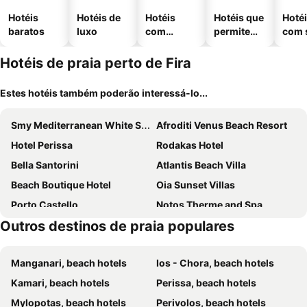
Hotéis
Hotéis de
Hotéis
Hotéis que
Hoté
baratos
luxo
com
permitem
com 
piscinas
animais
Hotéis de praia perto de Fira
Estes hotéis também poderão interessá-lo...
Smy Mediterranean White Santorini
Afroditi Venus Beach Resort
Hotel Perissa
Rodakas Hotel
Bella Santorini
Atlantis Beach Villa
Beach Boutique Hotel
Oia Sunset Villas
Porto Castello
Notos Therme and Spa
Outros destinos de praia populares
Antinea Suites & Spa Hotel
Holiday Beach Resort
Villa Michalis
Kamari Beach Hotel
Manganari, beach hotels
Ios - Chora, beach hotels
Anema Boutique Hotel & Villas Santorini
Nikki Beach Resort & Spa Santorini
Kamari, beach hotels
Perissa, beach hotels
Agia Irini Rooms & Apartments
Aurora Luxury Suites
Mylopotas, beach hotels
Perivolos, beach hotels
Radisson Blu Zaffron Resort, Santorini
Home Hotel Uman