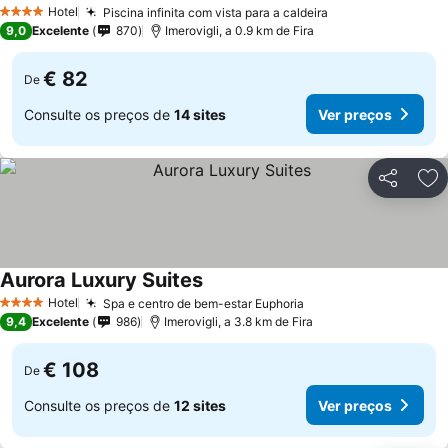
Hotel
Piscina infinita com vista para a caldeira
4 Estrelas
9,0
Excelente
870
Imerovigli, a 0.9 km de Fira
€ 82
De
Consulte os preços de
14 sites
Ver preços
Partilhar
Ad
Aurora Luxury Suites
Hotel
Spa e centro de bem-estar Euphoria
4 Estrelas
9,4
Excelente
986
Imerovigli, a 3.8 km de Fira
€ 108
De
Consulte os preços de
12 sites
Ver preços