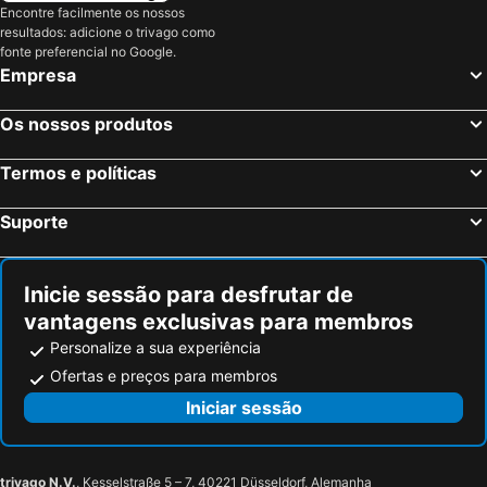
Santorini Main Square
Scorpios Beach
Encontre facilmente os nossos
resultados: adicione o trivago como
Soulis Hotel
Dimitris Villa
fonte preferencial no Google.
Empresa
Azalea Hotel
Aspaki Santorini Luxury And Suites
Sun Anemos Resort
Amara Suites Santorini
Os nossos produtos
Blue Diamond Bay Ex Happy Fish
Sunflower ApartHotel
Villa Nefeli
Studios Irineos
Termos e políticas
Akis Hotel
Helios Beach Hotel
Suporte
Inicie sessão para desfrutar de
vantagens exclusivas para membros
Personalize a sua experiência
Ofertas e preços para membros
Iniciar sessão
trivago N.V.
, Kesselstraße 5 – 7, 40221 Düsseldorf, Alemanha