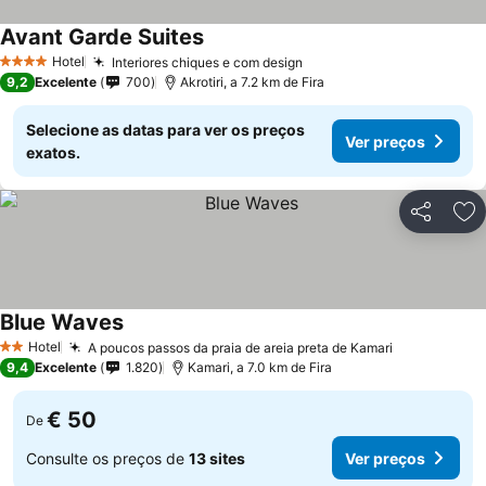
Avant Garde Suites
Hotel
Interiores chiques e com design
4 Estrelas
9,2
Excelente
700
Akrotiri, a 7.2 km de Fira
Selecione as datas para ver os preços
Ver preços
exatos.
Partilhar
Ad
Blue Waves
Hotel
A poucos passos da praia de areia preta de Kamari
2 Estrelas
9,4
Excelente
1.820
Kamari, a 7.0 km de Fira
€ 50
De
Consulte os preços de
13 sites
Ver preços