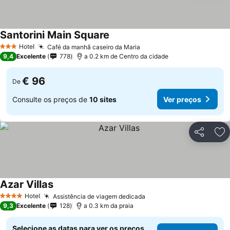
Santorini Main Square
Hotel
Café da manhã caseiro da Maria
3 Estrelas
9,4
Excelente
778
a 0.2 km de Centro da cidade
€ 96
De
Consulte os preços de
10 sites
Ver preços
Partilhar
Ad
Azar Villas
Hotel
Assistência de viagem dedicada
4 Estrelas
9,3
Excelente
128
a 0.3 km da praia
Selecione as datas para ver os preços