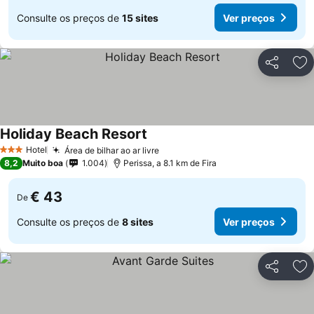
Consulte os preços de
15 sites
Ver preços
Partilhar
Ad
Holiday Beach Resort
Hotel
Área de bilhar ao ar livre
3 Estrelas
8,2
Muito boa
1.004
Perissa, a 8.1 km de Fira
€ 43
De
Consulte os preços de
8 sites
Ver preços
Partilhar
Ad