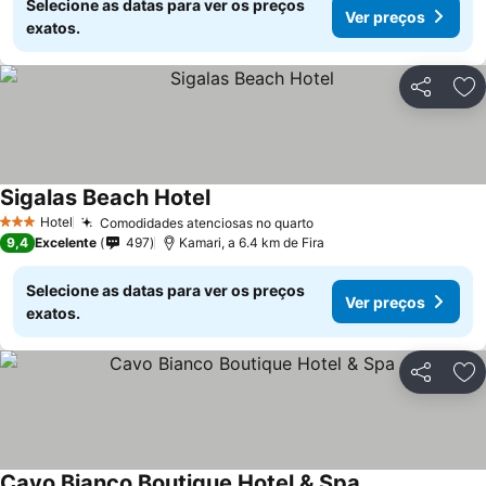
Selecione as datas para ver os preços
Ver preços
exatos.
Partilhar
Ad
Sigalas Beach Hotel
Hotel
Comodidades atenciosas no quarto
3 Estrelas
9,4
Excelente
497
Kamari, a 6.4 km de Fira
Selecione as datas para ver os preços
Ver preços
exatos.
Partilhar
Ad
Cavo Bianco Boutique Hotel & Spa