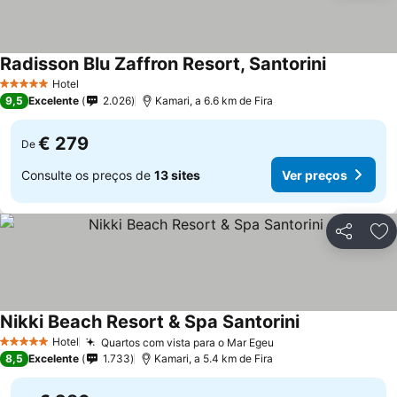
Radisson Blu Zaffron Resort, Santorini
Hotel
5 Estrelas
9,5
Excelente
2.026
Kamari, a 6.6 km de Fira
€ 279
De
Consulte os preços de
13 sites
Ver preços
Partilhar
Ad
Nikki Beach Resort & Spa Santorini
Hotel
Quartos com vista para o Mar Egeu
5 Estrelas
8,5
Excelente
1.733
Kamari, a 5.4 km de Fira