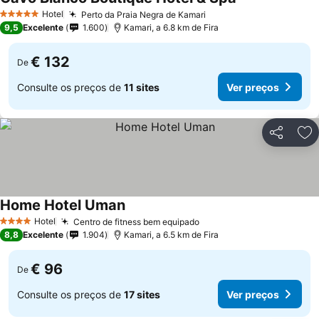
Hotel
Perto da Praia Negra de Kamari
5 Estrelas
9,5
Excelente
1.600
Kamari, a 6.8 km de Fira
€ 132
De
Consulte os preços de
11 sites
Ver preços
Partilhar
Ad
Home Hotel Uman
Hotel
Centro de fitness bem equipado
4 Estrelas
8,8
Excelente
1.904
Kamari, a 6.5 km de Fira
€ 96
De
Consulte os preços de
17 sites
Ver preços