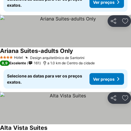
Ver preços
exatos.
Partilhar
Ad
Ariana Suites-adults Only
Hotel
Design arquitetônico de Santorini
4 Estrelas
8,9
Excelente
161
a 1.0 km de Centro da cidade
Selecione as datas para ver os preços
Ver preços
exatos.
Partilhar
Ad
Alta Vista Suites