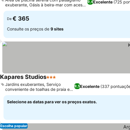
Excelente
(725 po
9,4
exuberante, Oásis à beira-mar com acesso
privativo
€ 365
De
Consulte os preços de
9 sites
Kapares Studios
3 Estrelas
Jardins exuberantes, Serviço
Excelente
(337 pontuaçõ
9,5
conveniente de toalhas de praia e
piscina
Selecione as datas para ver os preços exatos.
Escolha popular