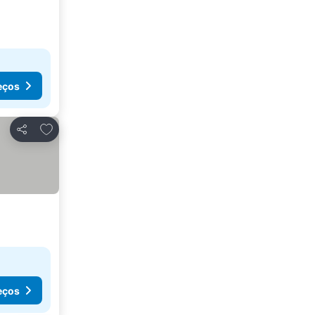
eços
Adicionar aos favoritos
Partilhar
eços