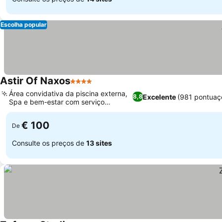
Escolha popular
Astir Of Naxos
4 Estrelas
Área convidativa da piscina externa,
Excelente
(981 pontuaç
8,8
Spa e bem-estar com serviço
completo
€ 100
De
Consulte os preços de
13 sites