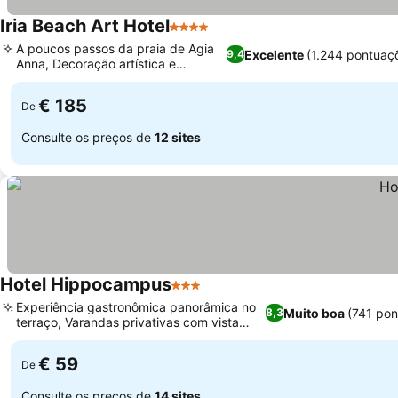
Iria Beach Art Hotel
4 Estrelas
A poucos passos da praia de Agia
Excelente
(1.244 pontuaç
9,4
Anna, Decoração artística e
charmosa
€ 185
De
Consulte os preços de
12 sites
Hotel Hippocampus
3 Estrelas
Experiência gastronômica panorâmica no
Muito boa
(741 po
8,3
terraço, Varandas privativas com vista
para o mar
€ 59
De
Consulte os preços de
14 sites