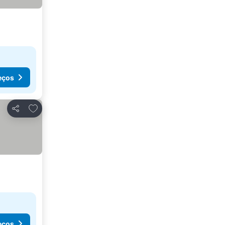
eços
Adicionar aos favoritos
Partilhar
eços