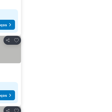
eços
Adicionar aos favoritos
Partilhar
eços
Adicionar aos favoritos