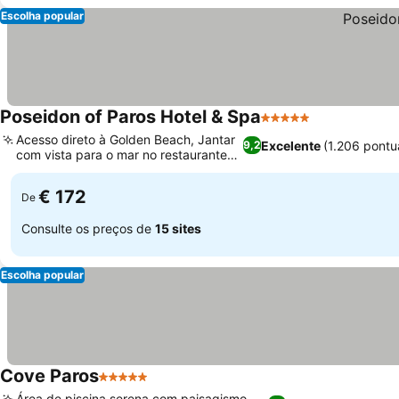
Escolha popular
Poseidon of Paros Hotel & Spa
5 Estrelas
Acesso direto à Golden Beach, Jantar
Excelente
(1.206 pontu
9,2
com vista para o mar no restaurante
Triton
€ 172
De
Consulte os preços de
15 sites
Escolha popular
Cove Paros
5 Estrelas
Área de piscina serena com paisagismo