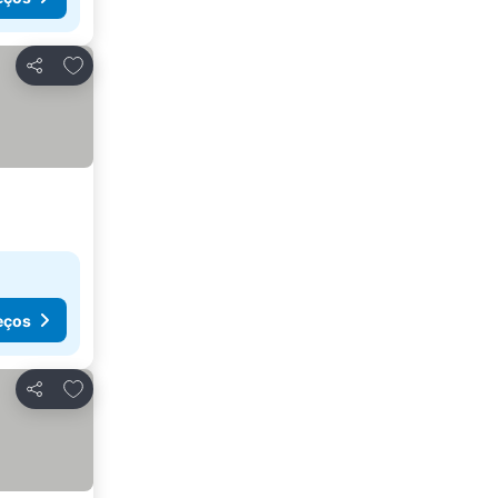
Adicionar aos favoritos
Partilhar
eços
Adicionar aos favoritos
Partilhar