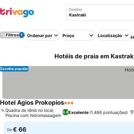
Destino
Filtros
1
Ordenar por
Preço
Localização
H
Hotéis de praia em Kastraki
Escolha popular
Hotel Agios Prokopios
3 Estrelas
Quadra de tênis no local,
Excelente
(1.486 pontuações)
8,8
Piscina com hidromassagem
€ 66
De