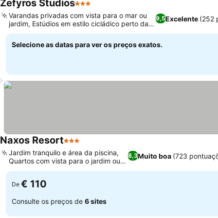
Zefyros Studios
3 Estrelas
Varandas privadas com vista para o mar ou
Excelente
(252 
9,5
jardim, Estúdios em estilo cicládico perto da
Praia de Plaka
Selecione as datas para ver os preços exatos.
Naxos Resort
3 Estrelas
Jardim tranquilo e área da piscina,
Muito boa
(723 pontuaç
8,3
Quartos com vista para o jardim ou
mar
€ 110
De
Consulte os preços de
6 sites