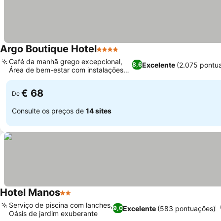
Argo Boutique Hotel
4 Estrelas
Café da manhã grego excepcional,
Excelente
(2.075 pontu
8,6
Área de bem-estar com instalações
de spa
€ 68
De
Consulte os preços de
14 sites
Hotel Manos
2 Estrelas
Serviço de piscina com lanches,
Excelente
(583 pontuações)
9,0
Oásis de jardim exuberante