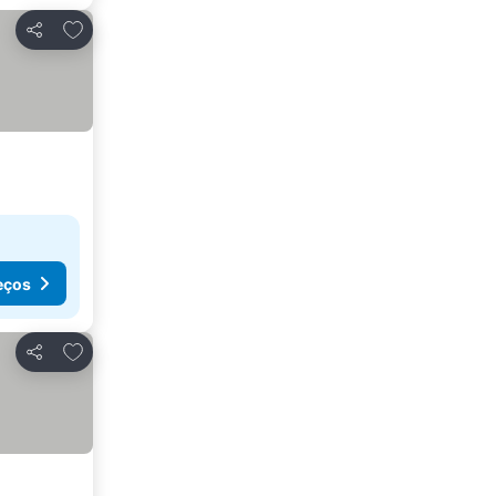
Adicionar aos favoritos
Partilhar
eços
Adicionar aos favoritos
Partilhar