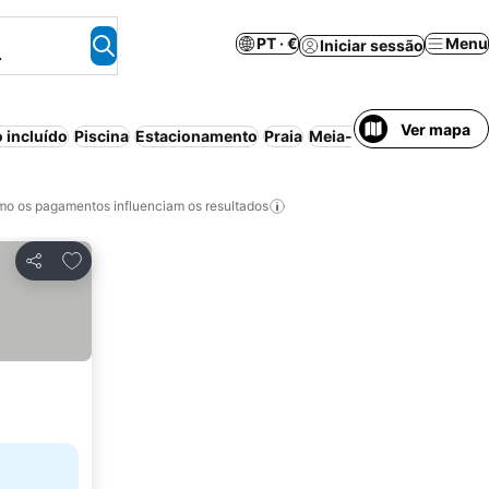
PT · €
Menu
Iniciar sessão
.
Ver mapa
 incluído
Piscina
Estacionamento
Praia
Meia-pensão
Aparthote
o os pagamentos influenciam os resultados
Adicionar aos favoritos
Partilhar