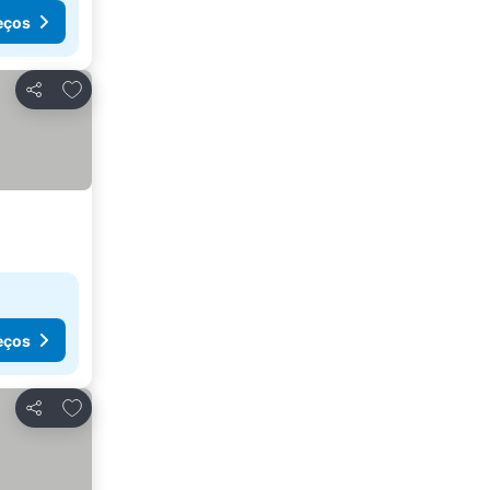
eços
Adicionar aos favoritos
Partilhar
eços
Adicionar aos favoritos
Partilhar