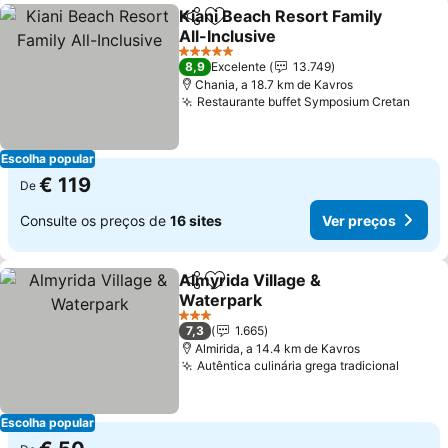
Kiani Beach Resort Family
Partilhar
Adicionar aos favoritos
All-Inclusive
Ver preços
5 Estrelas
8,9
Excelente
13.749
Chania, a 18.7 km de Kavros
Restaurante buffet Symposium Cretan
Ver 
Escolha popular
€ 119
De
Consulte os preços de
16 sites
Ver preços
Almyrida Village &
Partilhar
Adicionar aos favoritos
Waterpark
Ver preços
3 Estrelas
7,3
1.665
Almirida, a 14.4 km de Kavros
Autêntica culinária grega tradicional
Ver pr
Escolha popular