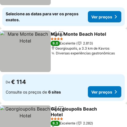
Selecione as datas para ver os preços
Ver preços
exatos.
Mare Monte Beach Hotel
Partilhar
Adicionar aos favoritos
V
4 Estrelas
9,0
Excelente
2.813
Georgioupolis, a 3.3 km de Kavros
Diversas experiências gastronômicas
Ver p
€ 114
De
Consulte os preços de
6 sites
Ver preços
Georgioupolis Beach
Partilhar
Adicionar aos favoritos
Hotel
Ver preços
4 Estrelas
9,3
Excelente
2.282