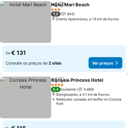
Hotel Mari Beach
Partilhar
Adicionar aos favoritos
Ver preç
3 Estrelas
7,2
842
Dramia Apokoronou, a 1.8 km de Kavros
€ 131
De
Consulte os preços de
2 sites
Ver preços
Corissia Princess Hotel
Partilhar
Adicionar aos favoritos
Ve
4 Estrelas
9,4
Excelente
4.869
Georgioupolis, a 4.1 km de Kavros
Refeições variadas em buffet no Corissia
Park