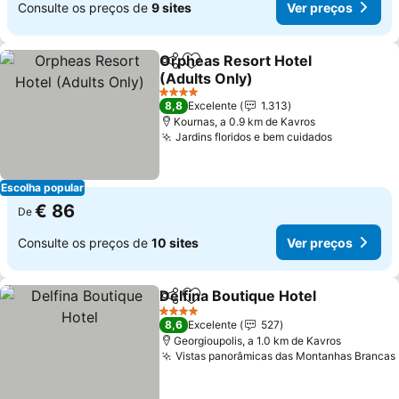
Consulte os preços de
9 sites
Ver preços
Orpheas Resort Hotel
Partilhar
Adicionar aos favoritos
(Adults Only)
Ver preços
4 Estrelas
8,8
Excelente
1.313
Kournas, a 0.9 km de Kavros
Jardins floridos e bem cuidados
Ver preço
Escolha popular
€ 86
De
Consulte os preços de
10 sites
Ver preços
Delfina Boutique Hotel
Partilhar
Adicionar aos favoritos
Ver
4 Estrelas
8,6
Excelente
527
Georgioupolis, a 1.0 km de Kavros
Vistas panorâmicas das Montanhas Brancas