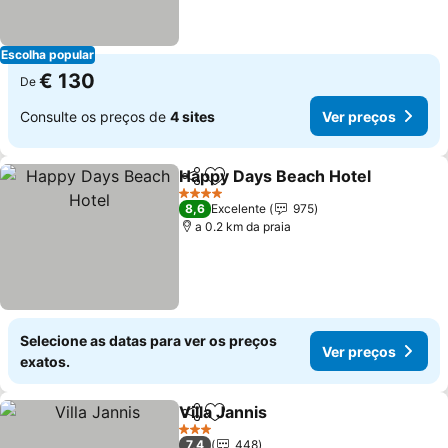
Escolha popular
€ 130
De
Consulte os preços de
4 sites
Ver preços
Happy Days Beach Hotel
Partilhar
Adicionar aos favoritos
V
4 Estrelas
8,6
Excelente
975
a 0.2 km da praia
Selecione as datas para ver os preços
Ver preços
exatos.
Villa Jannis
Partilhar
Adicionar aos favoritos
Ver preços
3 Estrelas
7,4
448