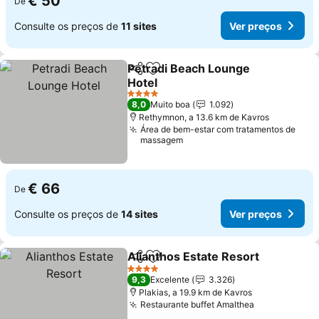
€ 50
De
Consulte os preços de
11 sites
Ver preços
Petradi Beach Lounge
Partilhar
Adicionar aos favoritos
Hotel
Ver preços
4 Estrelas
8,0
Muito boa
1.092
Rethymnon, a 13.6 km de Kavros
Área de bem-estar com tratamentos de
massagem
€ 66
De
Consulte os preços de
14 sites
Ver preços
Alianthos Estate Resort
Partilhar
Adicionar aos favoritos
Ve
4 Estrelas
9,3
Excelente
3.326
Plakias, a 19.9 km de Kavros
Restaurante buffet Amalthea
Ver preços