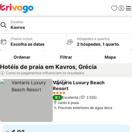
Favoritos
Iniciar
Me
Destino
Kavros
Check-in/out
Hóspedes e quartos
Escolha as datas
2 hóspedes, 1 quarto.
Ordenar
Filtrar
Mapa
Hotéis de praia em Kavros, Grécia
Como os pagamentos influenciam os resultados
Vantaris Luxury Beach
Partilhar
Adicionar aos favoritos
Resort
Ver preços
4 Estrelas
9,1
Excelente
2.555
Junto à praia
Piscinas exteriores de água doce
Ver preç