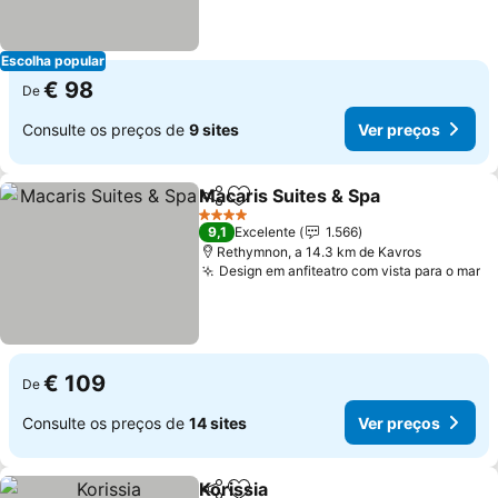
Escolha popular
€ 98
De
Consulte os preços de
9 sites
Ver preços
Macaris Suites & Spa
Partilhar
Adicionar aos favoritos
Ver p
4 Estrelas
9,1
Excelente
1.566
Rethymnon, a 14.3 km de Kavros
Design em anfiteatro com vista para o mar
Ve
€ 109
De
Consulte os preços de
14 sites
Ver preços
Korissia