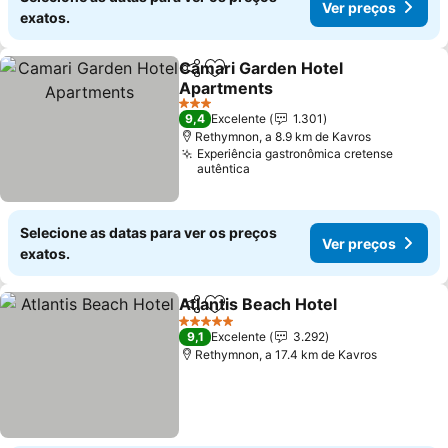
Ver preços
exatos.
Camari Garden Hotel
Partilhar
Adicionar aos favoritos
Apartments
Ver preços
3 Estrelas
9,4
Excelente
1.301
Rethymnon, a 8.9 km de Kavros
Experiência gastronômica cretense
autêntica
Selecione as datas para ver os preços
Ver preços
exatos.
Atlantis Beach Hotel
Partilhar
Adicionar aos favoritos
Ver p
5 Estrelas
9,1
Excelente
3.292
Rethymnon, a 17.4 km de Kavros