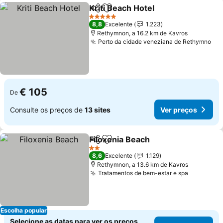
Kriti Beach Hotel
Partilhar
Adicionar aos favoritos
Ver preço
5 Estrelas
8,8
Excelente
1.223
Rethymnon, a 16.2 km de Kavros
Perto da cidade veneziana de Rethymno
Ver
€ 105
De
Consulte os preços de
13 sites
Ver preços
Filoxenia Beach
Partilhar
Adicionar aos favoritos
Ver preços
2 Estrelas
8,6
Excelente
1.129
Rethymnon, a 13.6 km de Kavros
Tratamentos de bem-estar e spa
Ver preç
Escolha popular
Selecione as datas para ver os preços