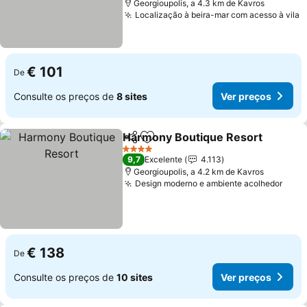
Georgioupolis, a 4.3 km de Kavros
Localização à beira-mar com acesso à vila
V
€ 101
De
Consulte os preços de
8 sites
Ver preços
Harmony Boutique Resort
Partilhar
Adicionar aos favoritos
4 Estrelas
9,7
Excelente
4.113
Georgioupolis, a 4.2 km de Kavros
Design moderno e ambiente acolhedor
Ver 
€ 138
De
Consulte os preços de
10 sites
Ver preços