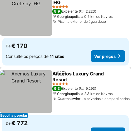
IHG
Ver preços
5 Estrelas
8,9
Excelente
2.223
Georgioupolis, a 0.5 km de Kavros
Piscina exterior de água doce
Ver preços
€ 170
De
Consulte os preços de
11 sites
Ver preços
Anemos Luxury Grand
Partilhar
Adicionar aos favoritos
Resort
Ver preços
5 Estrelas
9,3
Excelente
9.293
Georgioupolis, a 2.3 km de Kavros
Quartos swim-up privados e compartilhados
Escolha popular
€ 772
De