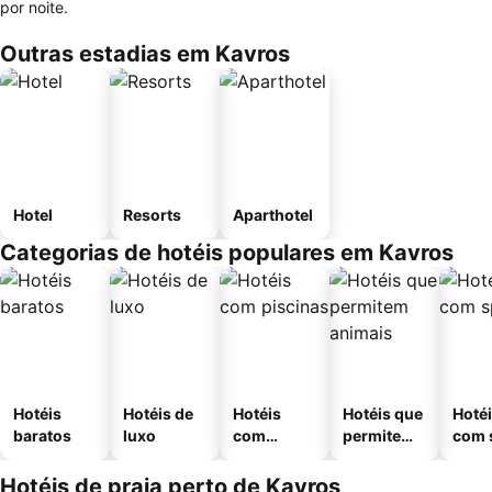
por noite.
Outras estadias em Kavros
Hotel
Resorts
Aparthotel
Categorias de hotéis populares em Kavros
Hotéis
Hotéis de
Hotéis
Hotéis que
Hoté
baratos
luxo
com
permitem
com 
piscinas
animais
Hotéis de praia perto de Kavros