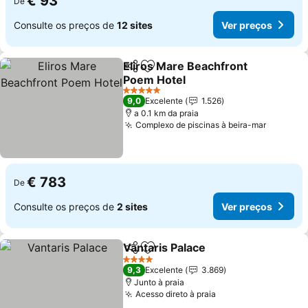
€ 93
De
Consulte os preços de
12 sites
Ver preços
Eliros Mare Beachfront
Partilhar
Adicionar aos favoritos
Poem Hotel
Ver preços
5 Estrelas
9,0
Excelente
1.526
a 0.1 km da praia
Complexo de piscinas à beira-mar
Ver pre
€ 783
De
Consulte os preços de
2 sites
Ver preços
Vantaris Palace
Partilhar
Adicionar aos favoritos
Ver preços
4 Estrelas
9,3
Excelente
3.869
Junto à praia
Acesso direto à praia
Ver preços