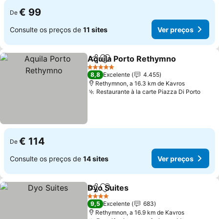
€ 99
De
Consulte os preços de
11 sites
Ver preços
Aquila Porto Rethymno
Partilhar
Adicionar aos favoritos
Ver
5 Estrelas
8,8
Excelente
4.455
Rethymnon, a 16.3 km de Kavros
Restaurante à la carte Piazza Di Porto
Ver 
€ 114
De
Consulte os preços de
14 sites
Ver preços
Dyo Suites
Partilhar
Adicionar aos favoritos
Ver preços
4 Estrelas
9,5
Excelente
683
Rethymnon, a 16.9 km de Kavros