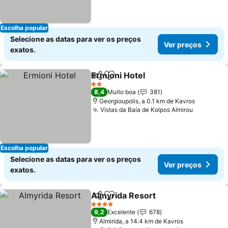
Escolha popular
Selecione as datas para ver os preços
Ver preços
exatos.
Ermioni Hotel
Partilhar
Adicionar aos favoritos
Ver preços
2 Estrelas
8,4
Muito boa
381
Georgioupolis, a 0.1 km de Kavros
Vistas da Baía de Kolpos Almirou
Ver preç
Escolha popular
Selecione as datas para ver os preços
Ver preços
exatos.
Almyrida Resort
Partilhar
Adicionar aos favoritos
Ver preço
4 Estrelas
9,2
Excelente
678
Almirida, a 14.4 km de Kavros