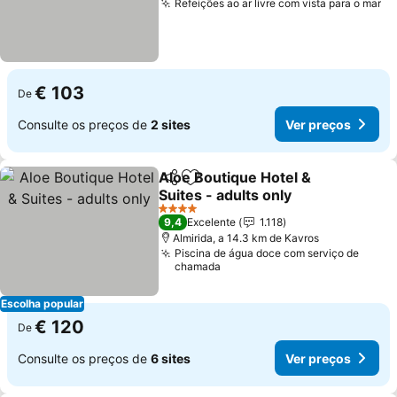
Refeições ao ar livre com vista para o mar
Ve
€ 103
De
Consulte os preços de
2 sites
Ver preços
Aloe Boutique Hotel &
Partilhar
Adicionar aos favoritos
Suites - adults only
Ver preços
4 Estrelas
9,4
Excelente
1.118
Almirida, a 14.3 km de Kavros
Piscina de água doce com serviço de
chamada
Escolha popular
€ 120
De
Consulte os preços de
6 sites
Ver preços