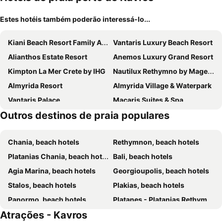
Estes hotéis também poderão interessá-lo...
Kiani Beach Resort Family All-Inclusive
Vantaris Luxury Beach Resort
Alianthos Estate Resort
Anemos Luxury Grand Resort
Kimpton La Mer Crete by IHG
Nautilux Rethymno by Mage Hotels
Almyrida Resort
Almyrida Village & Waterpark
Vantaris Palace
Macaris Suites & Spa
Outros destinos de praia populares
Orpheas Resort Hotel (Adults Only)
Petradi Beach Lounge Hotel
Kriti Beach Hotel
Mare Monte Beach Hotel
Chania, beach hotels
Rethymnon, beach hotels
Atlantis Beach Hotel
Pearl Beach
Platanias Chania, beach hotels
Bali, beach hotels
Odyssia Beach Hotel
Eliros Mare Beachfront Poem Hotel
Agia Marina, beach hotels
Georgioupolis, beach hotels
Delfina Boutique Hotel
Minos Hotel
Stalos, beach hotels
Plakias, beach hotels
May Beach Hotel
Ermioni Hotel
Panormo, beach hotels
Platanes - Platanias Rethymnon, beach hotels
Batis Aero Beachfront Wellbeing Hotel
Alianthos Beach Hotel
Atrações - Kavros
Kalives, beach hotels
Adele, beach hotels
Pilot Amphora Boutique Hotel - Adults Only
Bio Suites Hotel & Spa