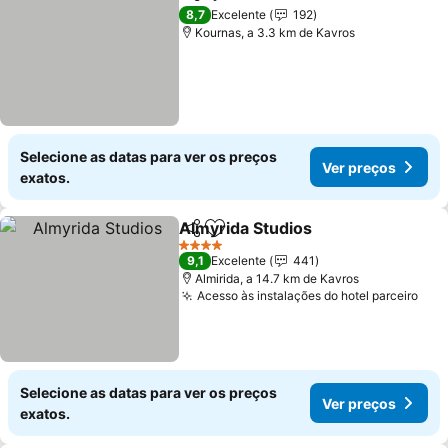
Partilhar
Adicionar aos favoritos
Ver preços
8,7
Excelente
192
Kournas, a 3.3 km de Kavros
Selecione as datas para ver os preços
Ver preços
exatos.
Almyrida Studios
Partilhar
Adicionar aos favoritos
Ver preç
4 Estrelas
9,1
Excelente
441
Almirida, a 14.7 km de Kavros
Acesso às instalações do hotel parceiro
Ver
Selecione as datas para ver os preços
Ver preços
exatos.