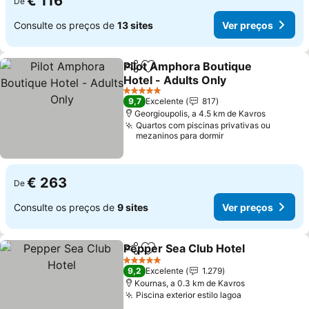
€ 116
De
Consulte os preços de
13 sites
Ver preços
Pilot Amphora Boutique
Partilhar
Adicionar aos favoritos
Hotel - Adults Only
Ver preços
5 Estrelas
9,7
Excelente
817
Georgioupolis, a 4.5 km de Kavros
Quartos com piscinas privativas ou
mezaninos para dormir
€ 263
De
Consulte os preços de
9 sites
Ver preços
Pepper Sea Club Hotel
Partilhar
Adicionar aos favoritos
Ver
5 Estrelas
9,2
Excelente
1.279
Kournas, a 0.3 km de Kavros
Piscina exterior estilo lagoa
Ver preços