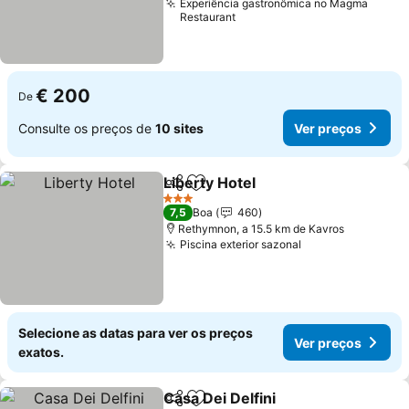
Experiência gastronômica no Magma
Restaurant
€ 200
De
Consulte os preços de
10 sites
Ver preços
Liberty Hotel
Partilhar
Adicionar aos favoritos
Ver preços
3 Estrelas
7,5
Boa
460
Rethymnon, a 15.5 km de Kavros
Piscina exterior sazonal
Ver preços
Selecione as datas para ver os preços
Ver preços
exatos.
Casa Dei Delfini
Partilhar
Adicionar aos favoritos
Ver preços