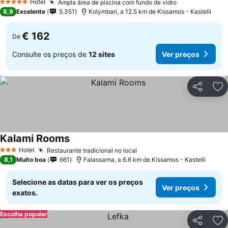
Hotel
Ampla área de piscina com fundo de vidro
5 Estrelas
8,9
Excelente
5.351
Kolymbari, a 12.5 km de Kissamos - Kastelli
€ 162
De
Consulte os preços de
12 sites
Ver preços
Partilhar
Ad
Kalami Rooms
Hotel
Restaurante tradicional no local
3 Estrelas
8,1
Muito boa
661
Falassarna, a 6.6 km de Kissamos - Kastelli
Selecione as datas para ver os preços
Ver preços
exatos.
Escolha popular
Partilhar
Ad