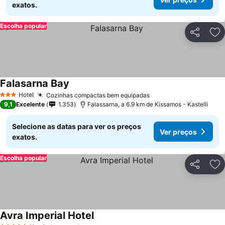
exatos.
Escolha popular
Partilhar
Ad
Falasarna Bay
Hotel
Cozinhas compactas bem equipadas
3 Estrelas
9,1
Excelente
1.353
Falassarna, a 6.9 km de Kissamos - Kastelli
Selecione as datas para ver os preços
Ver preços
exatos.
Escolha popular
Partilhar
Ad
Avra Imperial Hotel