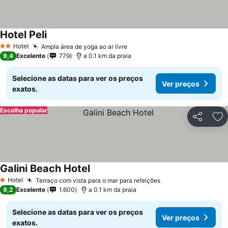
Hotel Peli
Hotel
Ampla área de yoga ao ar livre
2 Estrelas
9,4
Excelente
779
a 0.1 km da praia
Selecione as datas para ver os preços
Ver preços
exatos.
Escolha popular
Partilhar
Ad
Galini Beach Hotel
Hotel
Terraço com vista para o mar para refeições
1 Estrelas
9,2
Excelente
1.600
a 0.1 km da praia
Selecione as datas para ver os preços
Ver preços
exatos.