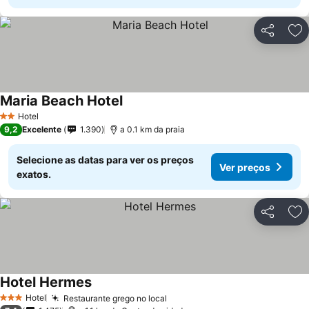
Partilhar
Ad
Maria Beach Hotel
Hotel
2 Estrelas
9,2
Excelente
1.390
a 0.1 km da praia
Selecione as datas para ver os preços
Ver preços
exatos.
Partilhar
Ad
Hotel Hermes
Hotel
Restaurante grego no local
3 Estrelas