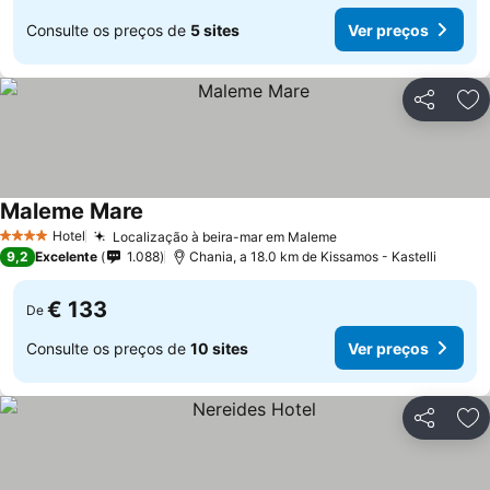
Consulte os preços de
5 sites
Ver preços
Partilhar
Ad
Maleme Mare
Hotel
Localização à beira-mar em Maleme
4 Estrelas
9,2
Excelente
1.088
Chania, a 18.0 km de Kissamos - Kastelli
€ 133
De
Consulte os preços de
10 sites
Ver preços
Partilhar
Ad