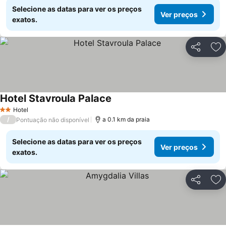
Selecione as datas para ver os preços
Ver preços
exatos.
Partilhar
Ad
Hotel Stavroula Palace
Hotel
2 Estrelas
/
a 0.1 km da praia
Pontuação não disponível
Selecione as datas para ver os preços
Ver preços
exatos.
Partilhar
Ad