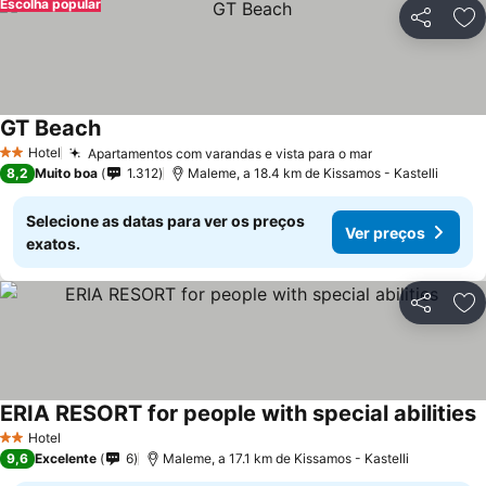
Escolha popular
Partilhar
Ad
GT Beach
Hotel
Apartamentos com varandas e vista para o mar
2 Estrelas
8,2
Muito boa
1.312
Maleme, a 18.4 km de Kissamos - Kastelli
Selecione as datas para ver os preços
Ver preços
exatos.
Partilhar
Ad
ERIA RESORT for people with special abilities
Hotel
2 Estrelas
9,6
Excelente
6
Maleme, a 17.1 km de Kissamos - Kastelli