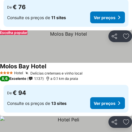
€ 76
De
Consulte os preços de
11 sites
Ver preços
Escolha popular
Partilhar
Ad
Molos Bay Hotel
Hotel
Delícias cretenses e vinho local
4 Estrelas
8,6
Excelente
1.137
a 0.1 km da praia
€ 94
De
Consulte os preços de
13 sites
Ver preços
Partilhar
Ad