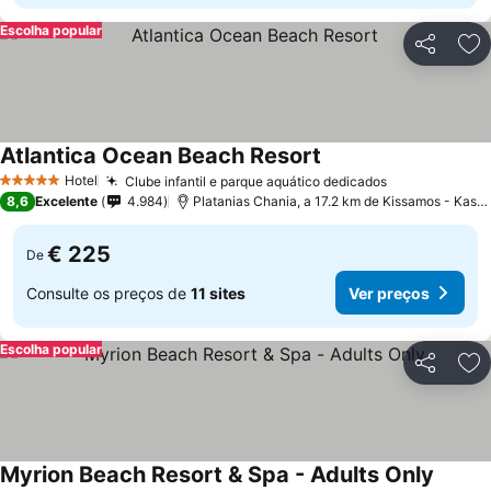
Escolha popular
Partilhar
Ad
Atlantica Ocean Beach Resort
Hotel
Clube infantil e parque aquático dedicados
5 Estrelas
8,6
Excelente
4.984
Platanias Chania, a 17.2 km de Kissamos - Kastelli
€ 225
De
Consulte os preços de
11 sites
Ver preços
Escolha popular
Partilhar
Ad
Myrion Beach Resort & Spa - Adults Only