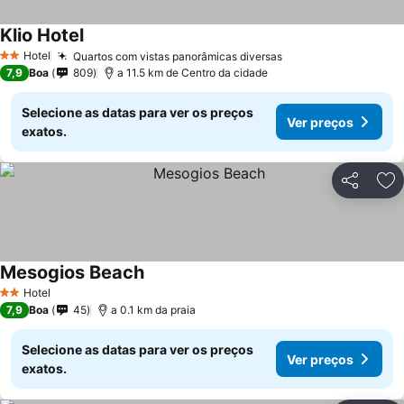
Klio Hotel
Hotel
Quartos com vistas panorâmicas diversas
2 Estrelas
7,9
Boa
809
a 11.5 km de Centro da cidade
Selecione as datas para ver os preços
Ver preços
exatos.
Partilhar
Ad
Mesogios Beach
Hotel
2 Estrelas
7,9
Boa
45
a 0.1 km da praia
Selecione as datas para ver os preços
Ver preços
exatos.