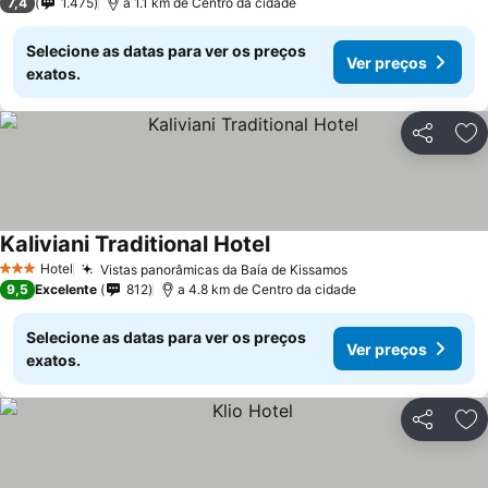
7,4
1.475
a 1.1 km de Centro da cidade
Selecione as datas para ver os preços
Ver preços
exatos.
Partilhar
Ad
Kaliviani Traditional Hotel
Hotel
Vistas panorâmicas da Baía de Kissamos
3 Estrelas
9,5
Excelente
812
a 4.8 km de Centro da cidade
Selecione as datas para ver os preços
Ver preços
exatos.
Partilhar
Ad