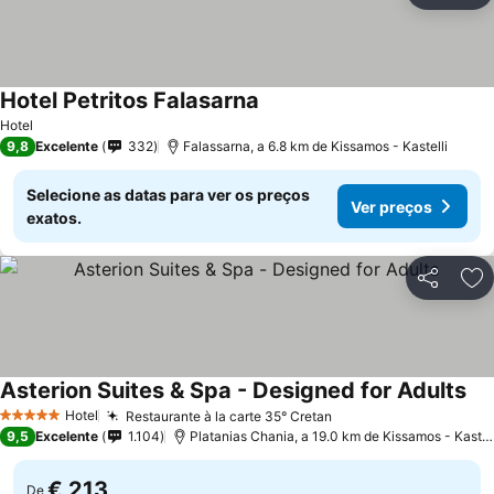
Hotel Petritos Falasarna
Hotel
9,8
Excelente
332
Falassarna, a 6.8 km de Kissamos - Kastelli
Selecione as datas para ver os preços
Ver preços
exatos.
Partilhar
Ad
Asterion Suites & Spa - Designed for Adults
Hotel
Restaurante à la carte 35° Cretan
5 Estrelas
9,5
Excelente
1.104
Platanias Chania, a 19.0 km de Kissamos - Kastelli
€ 213
De