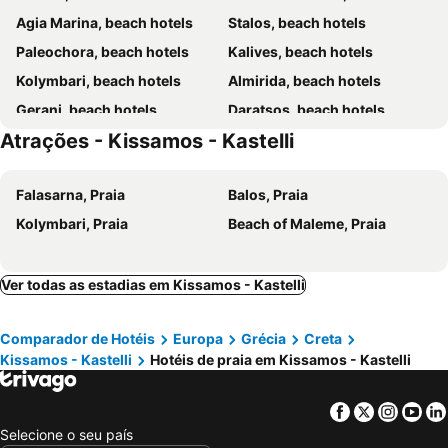
Agia Marina, beach hotels
Stalos, beach hotels
Asterion Suites & Spa - Designed for Adults
Lefka
Paleochora, beach hotels
Kalives, beach hotels
Nereides Hotel
Hotel Peli
Kolymbari, beach hotels
Almirida, beach hotels
Maria Beach Hotel
Hotel Albatros
Gerani, beach hotels
Daratsos, beach hotels
Hotel Hermes
Adam
Atrações - Kissamos - Kastelli
Kalamaki Chania, beach hotels
Maleme, beach hotels
Kalami Rooms
Carisa Maleme
Kalathas, beach hotels
Falassarna, beach hotels
Andy's Gardens
Hotel Stavroula Palace
Falasarna, Praia
Balos, Praia
Stavros, beach hotels
Kamissiana, beach hotels
Hotel Crystal Bay
ERIA RESORT for people with special abilities
Kolymbari, Praia
Beach of Maleme, Praia
Agia Roumeli, beach hotels
Palaiochora, beach hotels
GT Beach
Sougia, beach hotels
Pyrgos Psilonerou, beach hotels
Tavronitis, beach hotels
Akrotiri, beach hotels
Ver todas as estadias em Kissamos - Kastelli
Drapanias, beach hotels
Gramvousa, beach hotels
Comparador de Hotéis
Europa
Grécia
Creta
Chrissoskalitissa, beach hotels
Kissamos - Kastelli
Hotéis de praia em Kissamos - Kastelli
Facebook
Twitter
Insta
Yo
Selecione o seu país