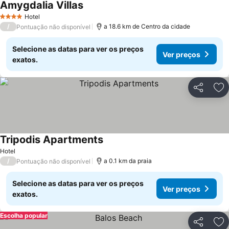
Amygdalia Villas
Hotel
4 Estrelas
/
a 18.6 km de Centro da cidade
Pontuação não disponível
Selecione as datas para ver os preços
Ver preços
exatos.
Partilhar
Ad
Tripodis Apartments
Hotel
/
a 0.1 km da praia
Pontuação não disponível
Selecione as datas para ver os preços
Ver preços
exatos.
Escolha popular
Partilhar
Ad