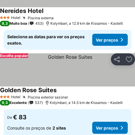
Nereides Hotel
Hotel
Piscina externa
3 Estrelas
8,3
Muito boa
453
Kolymbari, a 12.9 km de Kissamos - Kastelli
Selecione as datas para ver os preços
Ver preços
exatos.
Escolha popular
Partilhar
Ad
Golden Rose Suites
Hotel
Piscina exterior sazonal
3 Estrelas
9,3
Excelente
537
Kolymbari, a 14.5 km de Kissamos - Kastelli
€ 83
De
Consulte os preços de
2 sites
Ver preços