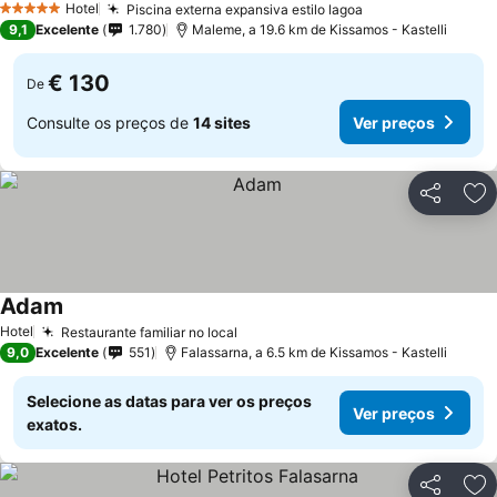
Hotel
Piscina externa expansiva estilo lagoa
5 Estrelas
9,1
Excelente
1.780
Maleme, a 19.6 km de Kissamos - Kastelli
€ 130
De
Consulte os preços de
14 sites
Ver preços
Partilhar
Ad
Adam
Hotel
Restaurante familiar no local
9,0
Excelente
551
Falassarna, a 6.5 km de Kissamos - Kastelli
Selecione as datas para ver os preços
Ver preços
exatos.
Partilhar
Ad