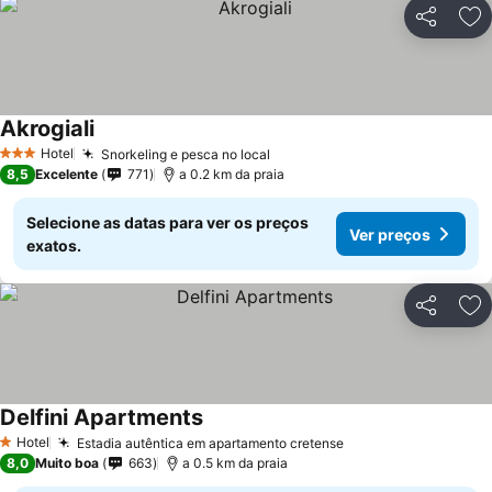
Partilhar
Ad
Akrogiali
Hotel
Snorkeling e pesca no local
3 Estrelas
8,5
Excelente
771
a 0.2 km da praia
Selecione as datas para ver os preços
Ver preços
exatos.
Partilhar
Ad
Delfini Apartments
Hotel
Estadia autêntica em apartamento cretense
1 Estrelas
8,0
Muito boa
663
a 0.5 km da praia