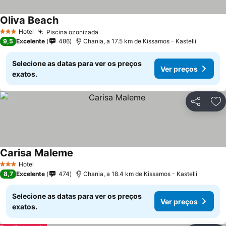
Oliva Beach
Hotel
Piscina ozonizada
3 Estrelas
9,5
Excelente
486
Chania, a 17.5 km de Kissamos - Kastelli
Selecione as datas para ver os preços
Ver preços
exatos.
Partilhar
Ad
Carisa Maleme
Hotel
3 Estrelas
8,7
Excelente
474
Chania, a 18.4 km de Kissamos - Kastelli
Selecione as datas para ver os preços
Ver preços
exatos.