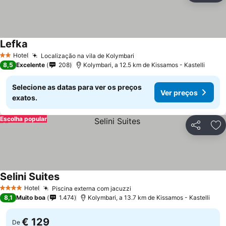
Lefka
Hotel
Localização na vila de Kolymbari
2 Estrelas
8,5
Excelente
208
Kolymbari, a 12.5 km de Kissamos - Kastelli
Selecione as datas para ver os preços
Ver preços
exatos.
Escolha popular
Partilhar
Ad
Selini Suites
Hotel
Piscina externa com jacuzzi
4 Estrelas
8,1
Muito boa
1.474
Kolymbari, a 13.7 km de Kissamos - Kastelli
€ 129
De