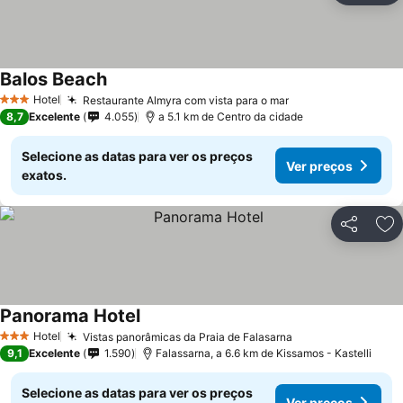
Balos Beach
Hotel
Restaurante Almyra com vista para o mar
3 Estrelas
8,7
Excelente
4.055
a 5.1 km de Centro da cidade
Selecione as datas para ver os preços
Ver preços
exatos.
Partilhar
Ad
Panorama Hotel
Hotel
Vistas panorâmicas da Praia de Falasarna
3 Estrelas
9,1
Excelente
1.590
Falassarna, a 6.6 km de Kissamos - Kastelli
Selecione as datas para ver os preços
Ver preços