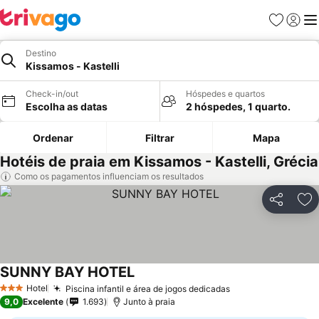
Favoritos
Iniciar
Me
Destino
Kissamos - Kastelli
Check-in/out
Hóspedes e quartos
Escolha as datas
2 hóspedes, 1 quarto.
Ordenar
Filtrar
Mapa
Hotéis de praia em Kissamos - Kastelli, Grécia
Como os pagamentos influenciam os resultados
Partilhar
Ad
SUNNY BAY HOTEL
Hotel
Piscina infantil e área de jogos dedicadas
3 Estrelas
9,0
Excelente
1.693
Junto à praia