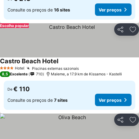
Consulte os preços de
16 sites
Ver preços
Escolha popular
Partilhar
Ad
Castro Beach Hotel
Hotel
Piscinas externas sazonais
4 Estrelas
8,5
Excelente
710
Maleme, a 17.9 km de Kissamos - Kastelli
€ 110
De
Consulte os preços de
7 sites
Ver preços
Partilhar
Ad