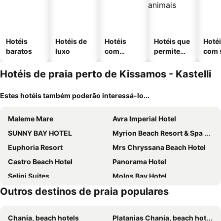
Hotéis
Hotéis de
Hotéis
Hotéis que
Hoté
baratos
luxo
com
permitem
com 
piscinas
animais
Hotéis de praia perto de Kissamos - Kastelli
Estes hotéis também poderão interessá-lo...
Maleme Mare
Avra Imperial Hotel
SUNNY BAY HOTEL
Myrion Beach Resort & Spa - Adults Only
Euphoria Resort
Mrs Chryssana Beach Hotel
Castro Beach Hotel
Panorama Hotel
Selini Suites
Molos Bay Hotel
Outros destinos de praia populares
Atlantica Ocean Beach Resort
Golden Rose Suites
Galini Beach Hotel
Oliva Beach
Chania, beach hotels
Platanias Chania, beach hotels
Balos Beach
Falasarna Bay