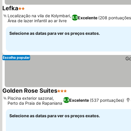
Lefka
2 Estrelas
Ver preços
Localização na vila de Kolymbari,
Excelente
(208 pontuações
8,5
Área de lazer infantil ao ar livre
Ver preços
Selecione as datas para ver os preços exatos.
Escolha popular
Golden Rose Suites
3 Estrelas
Ver preços
Piscina exterior sazonal,
Excelente
(537 pontuações)
9,3
Perto da Praia de Rapaniana
Ver preços
Selecione as datas para ver os preços exatos.