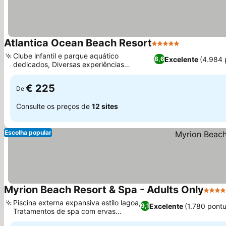
Atlantica Ocean Beach Resort
5 Estrelas
Ver preços
Clube infantil e parque aquático
Excelente
(4.984 
8,6
dedicados, Diversas experiências
Ver preços
gastronômicas internacionais
€ 225
De
Consulte os preços de
12 sites
Escolha popular
Myrion Beach Resort & Spa - Adults Only
5 Estr
Piscina externa expansiva estilo lagoa,
Excelente
(1.780 pont
9,1
Tratamentos de spa com ervas
Ver preços
cretenses