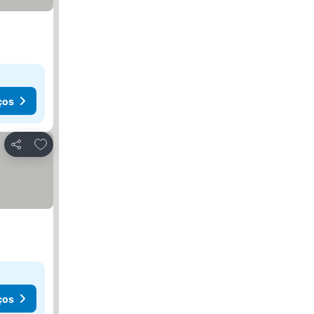
ços
Adicionar aos favoritos
Partilhar
ços