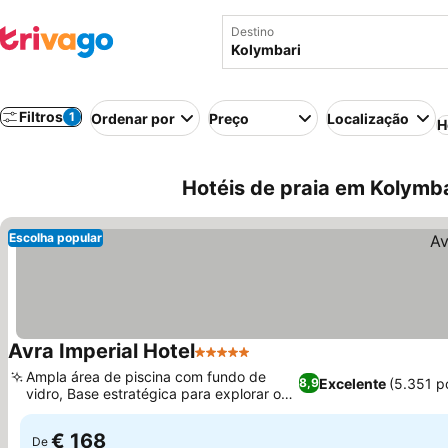
Destino
Filtros
1
Ordenar por
Preço
Localização
H
Hotéis de praia em Kolymba
Escolha popular
Avra Imperial Hotel
5 Estrelas
Ver preços
Ampla área de piscina com fundo de
Excelente
(5.351 p
8,9
vidro, Base estratégica para explorar o
Ver preços
oeste de Creta
€ 168
De