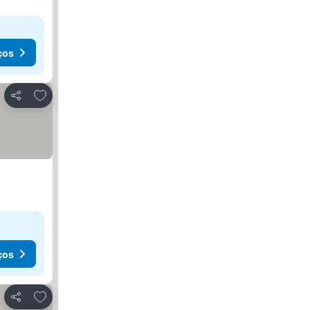
ços
Adicionar aos favoritos
Partilhar
ços
Adicionar aos favoritos
Partilhar