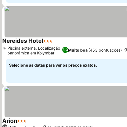
Nereides Hotel
3 Estrelas
Ver preços
Piscina externa, Localização
Muito boa
(453 pontuações)
8,3
panorâmica em Kolymbari
Ver preços
Selecione as datas para ver os preços exatos.
Arion
3 Estrelas
Ver preços