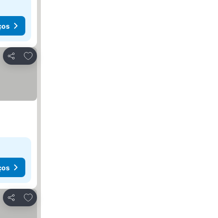
ços
Adicionar aos favoritos
Partilhar
ços
Adicionar aos favoritos
Partilhar