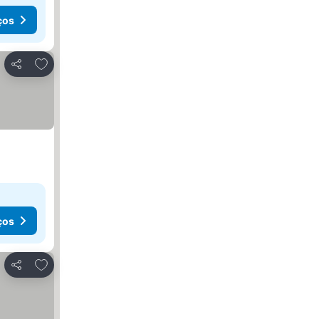
ços
Adicionar aos favoritos
Partilhar
ços
Adicionar aos favoritos
Partilhar