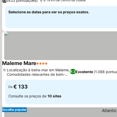
(433 pontuações)
7,3
a 1.6 km de Centro da cidade
Selecione as datas para ver os preços exatos.
Maleme Mare
4 Estrelas
Ver preços
Localização à beira-mar em Maleme,
Excelente
(1.088 pontu
9,2
Comodidades relaxantes de bem-
Ver preços
estar
€ 133
De
Consulte os preços de
10 sites
Escolha popular