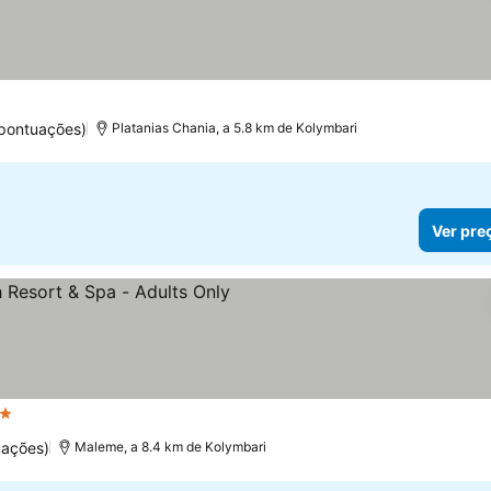
pontuações)
Platanias Chania, a 5.8 km de Kolymbari
Ver pre
elas
Ver preços
uações)
Maleme, a 8.4 km de Kolymbari