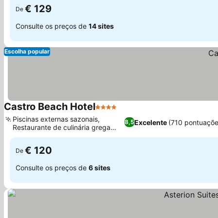
€ 129
De
Consulte os preços de
14 sites
Escolha popular
Castro Beach Hotel
4 Estrelas
Ver preços
Piscinas externas sazonais,
Excelente
(710 pontuaçõe
8,5
Restaurante de culinária grega
Ver preços
autêntica
€ 120
De
Consulte os preços de
6 sites