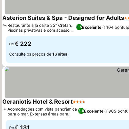
Asterion Suites & Spa - Designed for Adults
5 
Restaurante à la carte 35° Cretan,
Excelente
(1.104 pontua
9,5
Piscinas privativas e com acesso
Ver preços
direto
€ 222
De
Consulte os preços de
16 sites
Geraniotis Hotel & Resort
4 Estrelas
Ver preços
Acomodações com vista panorâmica
Excelente
(1.905 pontu
8,8
para o mar, Extensas áreas para
Ver preços
famílias
€ 131
De