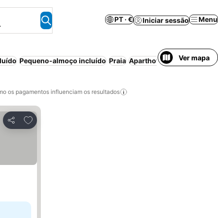
PT · €
Menu
Iniciar sessão
.
Ver mapa
luído
Pequeno-almoço incluído
Praia
Aparthotel
Resort
Meia-p
o os pagamentos influenciam os resultados
Adicionar aos favoritos
Partilhar