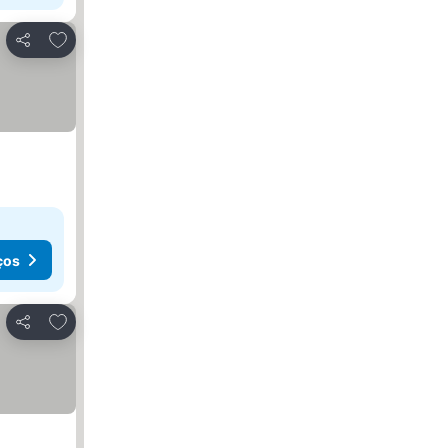
Adicionar aos favoritos
Partilhar
ços
Adicionar aos favoritos
Partilhar