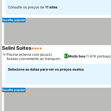
Consulte os preços de
11 sites
Escolha popular
Selini Suites
4 Estrelas
Ver preços
Piscina externa com jacuzzi,
Muito boa
(1.474 pontuaç
8,1
Acesso conveniente ao transporte
Ver preços
público
Selecione as datas para ver os preços exatos.
Escolha popular