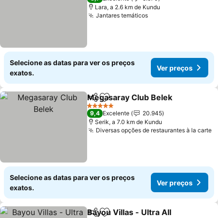
Lara, a 2.6 km de Kundu
Jantares temáticos
Ver preços
Selecione as datas para ver os preços
Ver preços
exatos.
Megasaray Club Belek
Partilhar
Adicionar aos favoritos
Ver
5 Estrelas
9,4
Excelente
20.945
Serik, a 7.0 km de Kundu
Diversas opções de restaurantes à la carte
V
Selecione as datas para ver os preços
Ver preços
exatos.
Bayou Villas - Ultra All
Partilhar
Adicionar aos favoritos