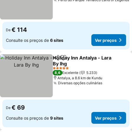
V
€ 114
De
Consulte os preços de
6 sites
Ver preços
Holiday Inn Antalya - Lara
Partilhar
Adicionar aos favoritos
By Ihg
Ver preços
5 Estrelas
8,6
Excelente
5.233
Antalya, a 8.6 km de Kundu
Diversas opções culinárias
Ver preços
€ 69
De
Consulte os preços de
9 sites
Ver preços