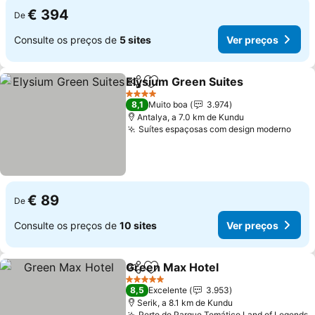
€ 394
De
Consulte os preços de
5 sites
Ver preços
Elysium Green Suites
Partilhar
Adicionar aos favoritos
Ver 
4 Estrelas
8,1
Muito boa
3.974
Antalya, a 7.0 km de Kundu
Suítes espaçosas com design moderno
Ver 
€ 89
De
Consulte os preços de
10 sites
Ver preços
Green Max Hotel
Partilhar
Adicionar aos favoritos
Ver preço
5 Estrelas
8,5
Excelente
3.953
Serik, a 8.1 km de Kundu
Perto do Parque Temático Land of Legends