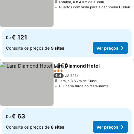
Antalya, a 8.4 km de Kundu
Quartos com vista para a cachoeira Duden
V
€ 121
De
Consulte os preços de
9 sites
Ver preços
Lara Diamond Hotel
Partilhar
Adicionar aos favoritos
Ver pr
3 Estrelas
6,4
525
Lara, a 8.6 km de Kundu
Culinária turca no restaurante
Ver preços
€ 63
De
Consulte os preços de
8 sites
Ver preços