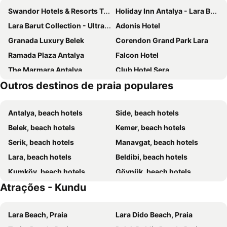
Swandor Hotels & Resorts Topkapi Palace
Holiday Inn Antalya - Lara By Ihg
Lara Barut Collection - Ultra All Inclusive
Adonis Hotel
Granada Luxury Belek
Corendon Grand Park Lara
Ramada Plaza Antalya
Falcon Hotel
The Marmara Antalya
Club Hotel Sera
Outros destinos de praia populares
Regnum Carya
Ramada Resort By Wyndham Lara
Titanic Deluxe Golf Belek
Maxx Royal Belek Golf Resort
Antalya, beach hotels
Side, beach hotels
Aska Lara Resort & Spa
Voyage Belek Golf & Spa
Belek, beach hotels
Kemer, beach hotels
Belconti Resort Hotel
Adalya Elite Lara
Serik, beach hotels
Manavgat, beach hotels
Trendy Lara
Rixos Premium Belek - The Land of Legends Access
Lara, beach hotels
Beldibi, beach hotels
Kaya Palazzo Golf Resort
Best Western Plus Khan Hotel
Kumköy, beach hotels
Göynük, beach hotels
Green Max Hotel
Megasaray Club Belek
Atrações - Kundu
Kiris, beach hotels
Çolakli, beach hotels
Lara Garden Hotel
Innvista Hotels Belek
Camyuva, beach hotels
Evrenseki, beach hotels
Bilem Hotel Beach & Spa
Puding Hotel
Lara Beach, Praia
Lara Dido Beach, Praia
Sorgun, beach hotels
Konyaaltı, beach hotels
Royal Seginus
Belenli Resort Hotel