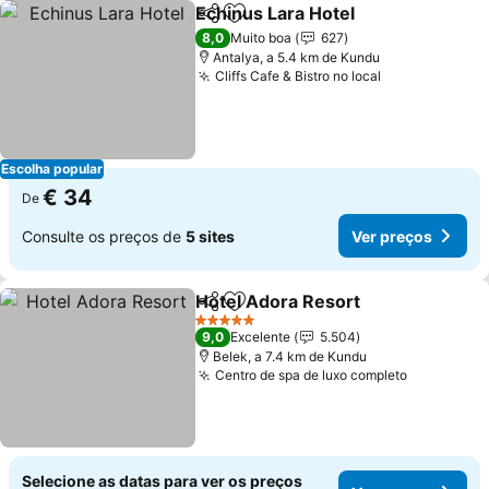
Echinus Lara Hotel
Partilhar
Adicionar aos favoritos
Ver pre
8,0
Muito boa
627
Antalya, a 5.4 km de Kundu
Cliffs Cafe & Bistro no local
Ver preços
Escolha popular
€ 34
De
Consulte os preços de
5 sites
Ver preços
Hotel Adora Resort
Partilhar
Adicionar aos favoritos
Ver pr
5 Estrelas
9,0
Excelente
5.504
Belek, a 7.4 km de Kundu
Centro de spa de luxo completo
Ver preço
Selecione as datas para ver os preços