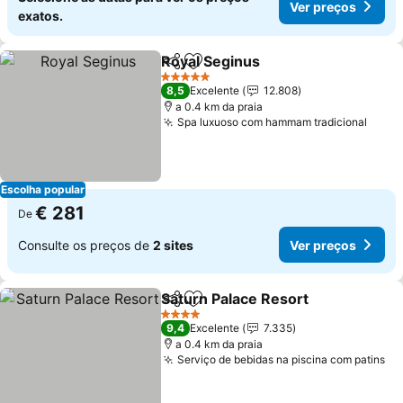
Ver preços
exatos.
Royal Seginus
Partilhar
Adicionar aos favoritos
Ver preços
5 Estrelas
8,5
Excelente
12.808
a 0.4 km da praia
Spa luxuoso com hammam tradicional
Ver 
Escolha popular
€ 281
De
Consulte os preços de
2 sites
Ver preços
Saturn Palace Resort
Partilhar
Adicionar aos favoritos
Ver p
4 Estrelas
9,4
Excelente
7.335
a 0.4 km da praia
Serviço de bebidas na piscina com patins
Ve