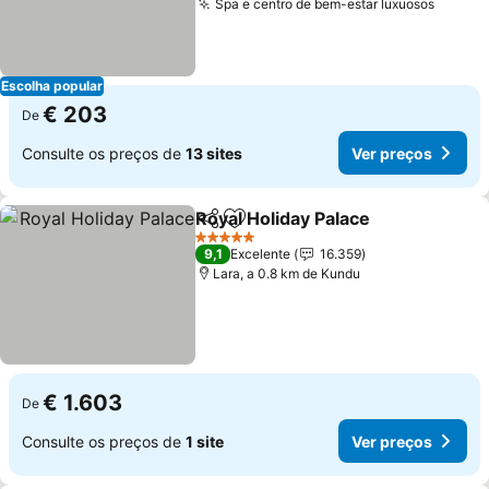
Spa e centro de bem-estar luxuosos
Ver pr
Escolha popular
€ 203
De
Consulte os preços de
13 sites
Ver preços
Royal Holiday Palace
Partilhar
Adicionar aos favoritos
Ver p
5 Estrelas
9,1
Excelente
16.359
Lara, a 0.8 km de Kundu
€ 1.603
De
Consulte os preços de
1 site
Ver preços