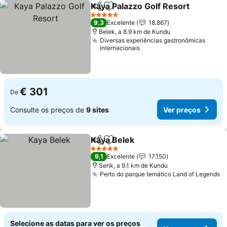
Kaya Palazzo Golf Resort
Partilhar
Adicionar aos favoritos
V
5 Estrelas
9,3
Excelente
18.867
Belek, a 8.9 km de Kundu
Diversas experiências gastronômicas
internacionais
€ 301
De
Consulte os preços de
9 sites
Ver preços
Kaya Belek
Partilhar
Adicionar aos favoritos
Ver preços
5 Estrelas
9,1
Excelente
17.150
Serik, a 9.1 km de Kundu
Perto do parque temático Land of Legends
V
Selecione as datas para ver os preços