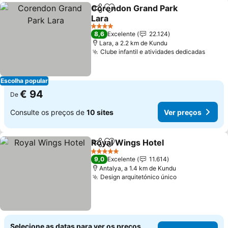
Corendon Grand Park
Partilhar
Adicionar aos favoritos
Lara
Ver preços
4 Estrelas
8,6
Excelente
22.124
Lara, a 2.2 km de Kundu
Clube infantil e atividades dedicadas
Ver p
Escolha popular
€ 94
De
Consulte os preços de
10 sites
Ver preços
Royal Wings Hotel
Partilhar
Adicionar aos favoritos
Ver pre
5 Estrelas
9,0
Excelente
11.614
Antalya, a 1.4 km de Kundu
Design arquitetónico único
Ver preços
Selecione as datas para ver os preços