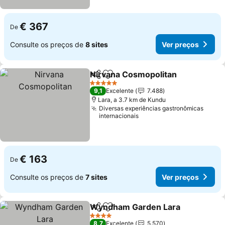
€ 367
De
Consulte os preços de
8 sites
Ver preços
Nirvana Cosmopolitan
Partilhar
Adicionar aos favoritos
Ver 
5 Estrelas
9,1
Excelente
7.488
Lara, a 3.7 km de Kundu
Diversas experiências gastronômicas
internacionais
€ 163
De
Consulte os preços de
7 sites
Ver preços
Wyndham Garden Lara
Partilhar
Adicionar aos favoritos
Ver
4 Estrelas
8,7
Excelente
5.570