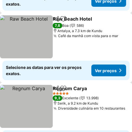
Ver preços
exatos.
Raw Beach Hotel
Partilhar
Adicionar aos favoritos
Ver preç
7,8
Boa
586
Antalya, a 7.3 km de Kundu
Café da manhã com vista para o mar
Ver p
Selecione as datas para ver os preços
Ver preços
exatos.
Regnum Carya
Partilhar
Adicionar aos favoritos
Ver preços
5 Estrelas
9,3
Excelente
13.998
Serik, a 9.2 km de Kundu
Diversidade culinária em 10 restaurantes
Ve