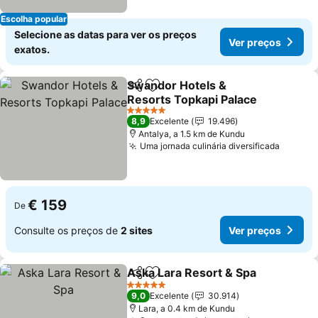
Escolha popular
Selecione as datas para ver os preços
Ver preços
exatos.
Swandor Hotels &
Partilhar
Adicionar aos favoritos
Resorts Topkapi Palace
Ver preços
5 Estrelas
8,9
Excelente
19.496
Antalya, a 1.5 km de Kundu
Uma jornada culinária diversificada
Ver pr
€ 159
De
Consulte os preços de
2 sites
Ver preços
Aska Lara Resort & Spa
Partilhar
Adicionar aos favoritos
Ve
5 Estrelas
9,0
Excelente
30.914
Lara, a 0.4 km de Kundu