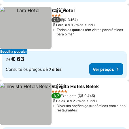
Lara Hotel
Partilhar
Adicionar aos favoritos
Ver preços
3 Estrelas
7,3
3.164
Lara, a 9.9 km de Kundu
Todos os quartos têm vistas panorâmicas
para o mar
Escolha popular
€ 63
De
Consulte os preços de
7 sites
Ver preços
Innvista Hotels Belek
Partilhar
Adicionar aos favoritos
Ver p
5 Estrelas
8,7
Excelente
9.445
Belek, a 9.2 km de Kundu
Diversas opções gastronômicas com cinco
restaurantes