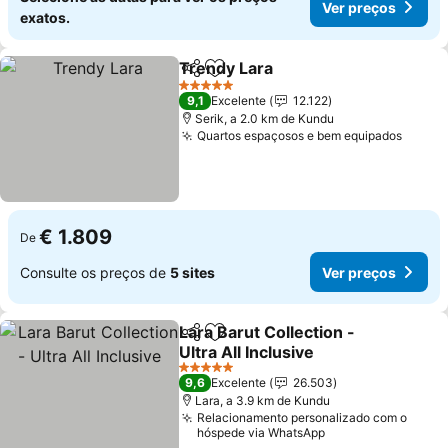
Ver preços
exatos.
Trendy Lara
Partilhar
Adicionar aos favoritos
Ver preços
5 Estrelas
9,1
Excelente
12.122
Serik, a 2.0 km de Kundu
Quartos espaçosos e bem equipados
Ver p
€ 1.809
De
Consulte os preços de
5 sites
Ver preços
Lara Barut Collection -
Partilhar
Adicionar aos favoritos
Ultra All Inclusive
Ver preços
5 Estrelas
9,6
Excelente
26.503
Lara, a 3.9 km de Kundu
Relacionamento personalizado com o
hóspede via WhatsApp