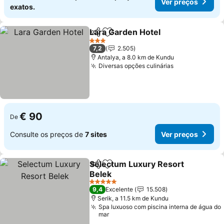
Ver preços
exatos.
Lara Garden Hotel
Partilhar
Adicionar aos favoritos
Ver pre
3 Estrelas
7,2
2.505
Antalya, a 8.0 km de Kundu
Diversas opções culinárias
Ver preços
€ 90
De
Consulte os preços de
7 sites
Ver preços
Selectum Luxury Resort
Partilhar
Adicionar aos favoritos
Belek
Ver preços
5 Estrelas
9,4
Excelente
15.508
Serik, a 11.5 km de Kundu
Spa luxuoso com piscina interna de água do
mar