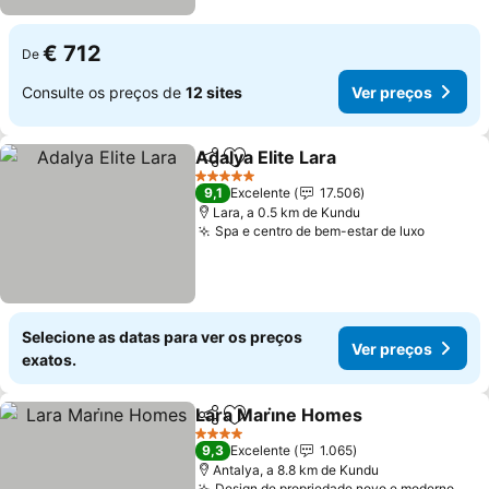
€ 712
De
Consulte os preços de
12 sites
Ver preços
Adalya Elite Lara
Partilhar
Adicionar aos favoritos
Ver preço
5 Estrelas
9,1
Excelente
17.506
Lara, a 0.5 km de Kundu
Spa e centro de bem-estar de luxo
Ver pre
Selecione as datas para ver os preços
Ver preços
exatos.
Lara Mari̇ne Homes
Partilhar
Adicionar aos favoritos
Ver pr
4 Estrelas
9,3
Excelente
1.065
Antalya, a 8.8 km de Kundu
Design de propriedade novo e moderno