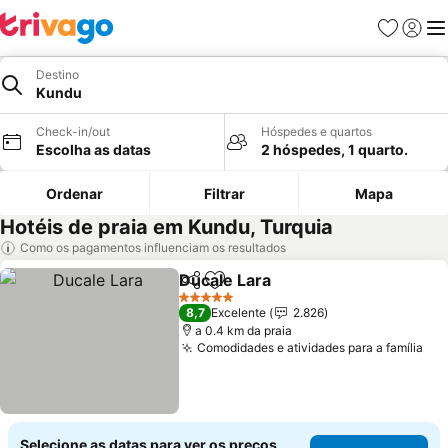
Favoritos
Iniciar
Me
Destino
Kundu
Check-in/out
Hóspedes e quartos
Escolha as datas
2 hóspedes, 1 quarto.
Ordenar
Filtrar
Mapa
Hotéis de praia em Kundu, Turquia
Como os pagamentos influenciam os resultados
Ducale Lara
Partilhar
Adicionar aos favoritos
Ver preços
5 Estrelas
8,7
Excelente
2.826
a 0.4 km da praia
Comodidades e atividades para a família
Ver
Selecione as datas para ver os preços