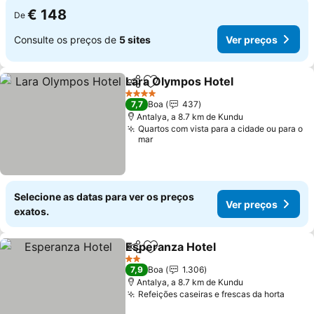
€ 148
De
Consulte os preços de
5 sites
Ver preços
Lara Olympos Hotel
Partilhar
Adicionar aos favoritos
Ver pr
4 Estrelas
7,7
Boa
437
Antalya, a 8.7 km de Kundu
Quartos com vista para a cidade ou para o
mar
Selecione as datas para ver os preços
Ver preços
exatos.
Esperanza Hotel
Partilhar
Adicionar aos favoritos
Ver preço
2 Estrelas
7,9
Boa
1.306
Antalya, a 8.7 km de Kundu
Refeições caseiras e frescas da horta
Ver p