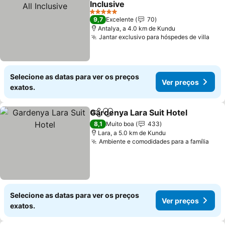
Inclusive
Ver preços
5 Estrelas
9,7
Excelente
70
Antalya, a 4.0 km de Kundu
Jantar exclusivo para hóspedes de villa
Ver
Selecione as datas para ver os preços
Ver preços
exatos.
Gardenya Lara Suit Hotel
Partilhar
Adicionar aos favoritos
V
8,1
Muito boa
433
Lara, a 5.0 km de Kundu
Ambiente e comodidades para a família
Ver 
Selecione as datas para ver os preços
Ver preços
exatos.