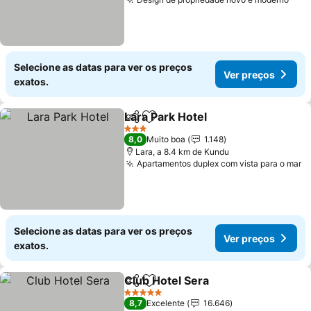
Ver 
Selecione as datas para ver os preços
Ver preços
exatos.
Lara Park Hotel
Partilhar
Adicionar aos favoritos
Ver preços
3 Estrelas
8,0
Muito boa
1.148
Lara, a 8.4 km de Kundu
Apartamentos duplex com vista para o mar
V
Selecione as datas para ver os preços
Ver preços
exatos.
Club Hotel Sera
Partilhar
Adicionar aos favoritos
Ver preços
5 Estrelas
8,7
Excelente
16.646